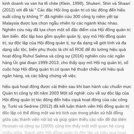
kinh doanh va van ha t6 chite (Klein, 1998), Shukeri, Shin và Shaari
(2012) với đề tài “ Các đặc Hội ông quản trị có tác động đến hiệu
suất công ty không ?” đã nghiên cứu 300 công ty niêm yết tại
Malaysia được lựa chọn ngẫu nhiên từ các ngành khác nhau.
Nghiên cứu này đã lựa chọn một số đặc điểm của Hội đồng quản trị
làm biến. độc lập bao gồm quyền quản lý, quy mô Hội đồng quản
trị, sự độc lập của Hội đồng quản tị, sự đa dạng về giới tính và đa
dạng sắc tộc, biển phụ thuộc là chỉ số ROE để đo lường hiệu quả
hoạt động Ruhul Salima và cộng sự (2016) nghiên cứu các ngân
hàng Úc giai đoạn 1999-2013, cho thấy quy mô Hội ng quản trị, số
cuộc họp Hội đồng quản trị có quan hệ thuận chiều với hiệu quả
ngân hàng, và các bằng chứng về việc.
hiệu quả hoạt động được cải thiện sau khi ban hành các chuẩn mực
Quản trị công ty tốt năm 2003 Một số nghiê: cứu về sự độc lập của
Hội đồng quản trị tác động đến hiệu cquả hoạt động của các công
ty, Turki và Sedrine (2012) đã kết luận thành viên Hội đồng quản trị
độc lập có thể đóng một vai trò tích cực trong phân xử bắt đồng
giữa các thành viên nội bộ và giúp giảm thiểu các vấn đề đại diện.
Hossain và cộng sự (2000) cũng tìm thấy một mối quan hệ cùng
chiều giữa. thành viên Hội đồng quản trị độc lập và hiệu quả hoạt