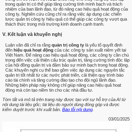
trong quản trị có thể giúp tăng cường tính minh bạch và trách
nhiệm của ban lãnh đạo, từ đó nâng cao hiệu quả hoạt động của
công ty. Nghiên cứu cũng chỉ ra rằng việc áp dụng các chiến
lược quản trị công ty hiệu quả có thể giúp các công ty vượt qua
thách thức trong môi trường kinh doanh cạnh tranh.
V. Kết luận và khuyến nghị
Luận văn đã chỉ ra rằng
quản trị công ty
là yếu tố quyết định
đến
hiệu quả hoạt động
của các công ty sản xuất niêm yết tại
Việt Nam. Để nâng cao hiệu quả hoạt động, các công ty cần chú
trọng đến việc cải thiện cấu trúc quản trị, tăng cường tính độc lập
của hội đồng quản trị và đảm bảo sự minh bạch trong hoạt động.
Các khuyến nghị cụ thể bao gồm việc áp dụng các nguyên tắc
quản trị tốt nhất từ các nước phát triển, cải thiện quy trình báo
cáo tài chính và tăng cường đào tạo cho đội ngũ lãnh đạo.
Những biện pháp này không chỉ giúp nâng cao hiệu quả hoạt
động mà còn tạo niềm tin cho các nhà đầu tư.
Tóm tắt và mô tả trên trang này được tạo với sự hỗ trợ của AI từ
nội dung tài liệu gốc; tài liệu do người dùng đóng góp và được
kiểm duyệt trước khi xuất bản.
Báo lỗi nội dung
.
03/01/2025