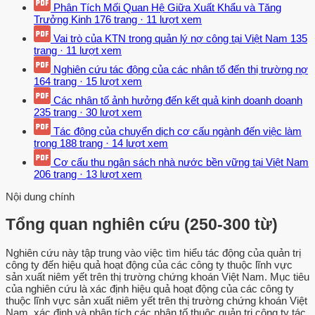
Phân Tích Mối Quan Hệ Giữa Xuất Khẩu và Tăng
Trưởng Kinh
176 trang
·
11 lượt xem
Vai trò của KTN trong quản lý nợ công tại Việt Nam
135
trang
·
11 lượt xem
Nghiên cứu tác động của các nhân tố đến thị trường nợ
164 trang
·
15 lượt xem
Các nhân tố ảnh hưởng đến kết quả kinh doanh doanh
235 trang
·
30 lượt xem
Tác động của chuyển dịch cơ cấu ngành đến việc làm
trong
188 trang
·
14 lượt xem
Cơ cấu thu ngân sách nhà nước bền vững tại Việt Nam
206 trang
·
13 lượt xem
Nội dung chính
Tổng quan nghiên cứu (250-300 từ)
Nghiên cứu này tập trung vào việc tìm hiểu tác động của quản trị
công ty đến hiệu quả hoạt động của các công ty thuộc lĩnh vực
sản xuất niêm yết trên thị trường chứng khoán Việt Nam. Mục tiêu
của nghiên cứu là xác định hiệu quả hoạt động của các công ty
thuộc lĩnh vực sản xuất niêm yết trên thị trường chứng khoán Việt
Nam, xác định và phân tích các nhân tố thuộc quản trị công ty tác