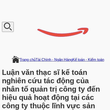
V
n
D
o
c
u
m
e
n
t
Trang chủ
Tài Chính - Ngân Hàng
Kế toán - Kiểm toán
Luận văn thạc sĩ kế toán
nghiên cứu tác động của
nhân tố quản trị công ty đến
hiệu quả hoạt động tại các
công ty thuộc lĩnh vực sản