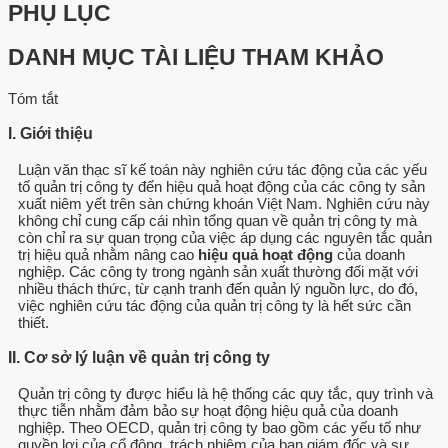
PHỤ LỤC
DANH MỤC TÀI LIỆU THAM KHẢO
Tóm tắt
I. Giới thiệu
Luận văn thạc sĩ kế toán này nghiên cứu tác động của các yếu
tố quản trị công ty đến hiệu quả hoạt động của các công ty sản
xuất niêm yết trên sàn chứng khoán Việt Nam. Nghiên cứu này
không chỉ cung cấp cái nhìn tổng quan về quản trị công ty mà
còn chỉ ra sự quan trọng của việc áp dụng các nguyên tắc quản
trị hiệu quả nhằm nâng cao
hiệu quả hoạt động
của doanh
nghiệp. Các công ty trong ngành sản xuất thường đối mặt với
nhiều thách thức, từ cạnh tranh đến quản lý nguồn lực, do đó,
việc nghiên cứu tác động của quản trị công ty là hết sức cần
thiết.
II. Cơ sở lý luận về quản trị công ty
Quản trị công ty được hiểu là hệ thống các quy tắc, quy trình và
thực tiễn nhằm đảm bảo sự hoạt động hiệu quả của doanh
nghiệp. Theo OECD, quản trị công ty bao gồm các yếu tố như
quyền lợi của cổ đông, trách nhiệm của ban giám đốc và sự