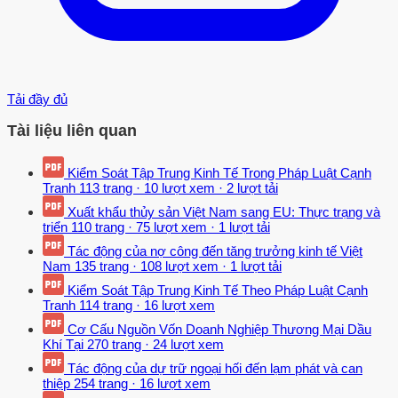
Tải đầy đủ
Tài liệu liên quan
Kiểm Soát Tập Trung Kinh Tế Trong Pháp Luật Cạnh
Tranh
113 trang
·
10 lượt xem
·
2 lượt tải
Xuất khẩu thủy sản Việt Nam sang EU: Thực trạng và
triển
110 trang
·
75 lượt xem
·
1 lượt tải
Tác động của nợ công đến tăng trưởng kinh tế Việt
Nam
135 trang
·
108 lượt xem
·
1 lượt tải
Kiểm Soát Tập Trung Kinh Tế Theo Pháp Luật Cạnh
Tranh
114 trang
·
16 lượt xem
Cơ Cấu Nguồn Vốn Doanh Nghiệp Thương Mại Dầu
Khí Tại
270 trang
·
24 lượt xem
Tác động của dự trữ ngoại hối đến lạm phát và can
thiệp
254 trang
·
16 lượt xem