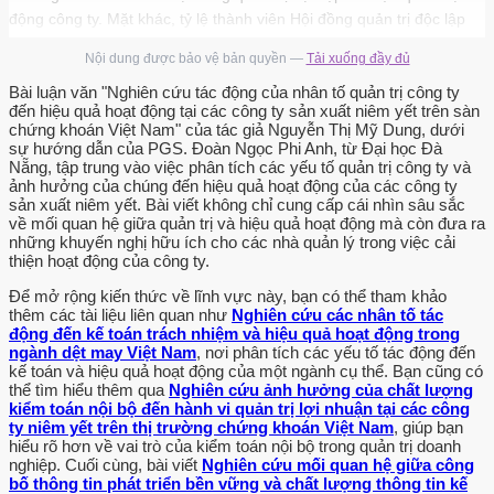
động công ty. Mặt khác, tỷ lệ thành viên Hội đồng quản trị độc lập
cao thi chat lượng báo cáo tốt hơn và tỷ lệ thấp hơn trong gian lận
Nội dung được bảo vệ bản quyền —
Tải xuống đầy đủ
kế toán (Klein, 2002; Lennox và Pittman, 2010), Lee và Zhang
(2011) xem xét tác động của cấu trúc sở hữu và quản trị công ty lên
Bài luận văn "Nghiên cứu tác động của nhân tố quản trị công ty
đến hiệu quả hoạt động tại các công ty sản xuất niêm yết trên sàn
hiệu quả hoạt động công ty tại thị trường vốn Trung Quốc trong giai
chứng khoán Việt Nam" của tác giả Nguyễn Thị Mỹ Dung, dưới
đoạn 2004-2007.
sự hướng dẫn của PGS. Đoàn Ngọc Phi Anh, từ Đại học Đà
Nẵng, tập trung vào việc phân tích các yếu tố quản trị công ty và
Cấu trúc được đề cập trong nghiên cứu này bao gồm sở hữu nhà
ảnh hưởng của chúng đến hiệu quả hoạt động của các công ty
nước, sở hữu thành viên Hội đồng quản trị, sở hữu ban giám đốc,
sản xuất niêm yết. Bài viết không chỉ cung cấp cái nhìn sâu sắc
về mối quan hệ giữa quản trị và hiệu quả hoạt động mà còn đưa ra
sở. cứu chỉ ra quy mô Hội đồng quản trị, sở hữu tổ. chức tác động
những khuyến nghị hữu ích cho các nhà quản lý trong việc cải
cùng chiều lên giá trị công ty. Các nghiên cứu đo lường sự độc lập
thiện hoạt động của công ty.
của Hội đồng quản trị thông qua số lượng thành viên Hội đồng quản
Để mở rộng kiến thức về lĩnh vực này, bạn có thể tham khảo
trị độc lập chia cho tổng số thành viên Hội đồng quản trị (Lee và
thêm các tài liệu liên quan như
Nghiên cứu các nhân tố tác
Zhang, 2011; Turki va Sedrine, 2012).
động đến kế toán trách nhiệm và hiệu quả hoạt động trong
ngành dệt may Việt Nam
, nơi phân tích các yếu tố tác động đến
"Nghiên cứu của Stiles va Taylor (2001) cho thấy một tỷ lệ nhà quản
kế toán và hiệu quả hoạt động của một ngành cụ thể. Bạn cũng có
trị độc lập càng lớn thì kết quả kinh doanh cảng tốt. Các nhà quản
thể tìm hiểu thêm qua
Nghiên cứu ảnh hưởng của chất lượng
kiểm toán nội bộ đến hành vi quản trị lợi nhuận tại các công
trị độc lập sẽ đánh giá tốt hơn và đại điện công bằng hơn cho lợi ích
ty niêm yết trên thị trường chứng khoán Việt Nam
, giúp bạn
của cỗ đông, phù hợp. như một cơ chế quản lý đáng tin cậy và khả
hiểu rõ hơn về vai trò của kiểm toán nội bộ trong quản trị doanh
năng tiềm ẩn của họ để tập trung. vào việc đảm bảo tối đa hóa giá
nghiệp. Cuối cùng, bài viết
Nghiên cứu mối quan hệ giữa công
bố thông tin phát triển bền vững và chất lượng thông tin kế
trị của cổ đông (Beasley, 1996).