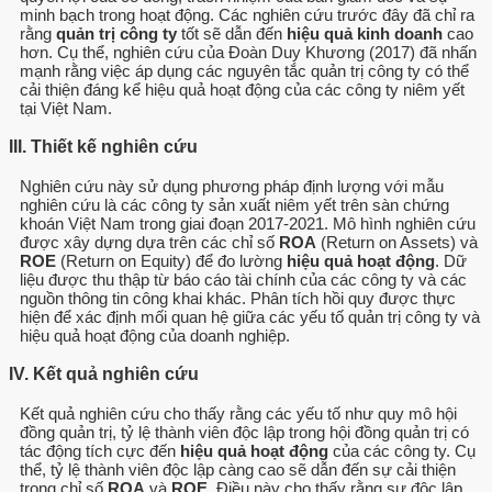
minh bạch trong hoạt động. Các nghiên cứu trước đây đã chỉ ra
rằng
quản trị công ty
tốt sẽ dẫn đến
hiệu quả kinh doanh
cao
hơn. Cụ thể, nghiên cứu của Đoàn Duy Khương (2017) đã nhấn
mạnh rằng việc áp dụng các nguyên tắc quản trị công ty có thể
cải thiện đáng kể hiệu quả hoạt động của các công ty niêm yết
tại Việt Nam.
III. Thiết kế nghiên cứu
Nghiên cứu này sử dụng phương pháp định lượng với mẫu
nghiên cứu là các công ty sản xuất niêm yết trên sàn chứng
khoán Việt Nam trong giai đoạn 2017-2021. Mô hình nghiên cứu
được xây dựng dựa trên các chỉ số
ROA
(Return on Assets) và
ROE
(Return on Equity) để đo lường
hiệu quả hoạt động
. Dữ
liệu được thu thập từ báo cáo tài chính của các công ty và các
nguồn thông tin công khai khác. Phân tích hồi quy được thực
hiện để xác định mối quan hệ giữa các yếu tố quản trị công ty và
hiệu quả hoạt động của doanh nghiệp.
IV. Kết quả nghiên cứu
Kết quả nghiên cứu cho thấy rằng các yếu tố như quy mô hội
đồng quản trị, tỷ lệ thành viên độc lập trong hội đồng quản trị có
tác động tích cực đến
hiệu quả hoạt động
của các công ty. Cụ
thể, tỷ lệ thành viên độc lập càng cao sẽ dẫn đến sự cải thiện
trong chỉ số
ROA
và
ROE
. Điều này cho thấy rằng sự độc lập