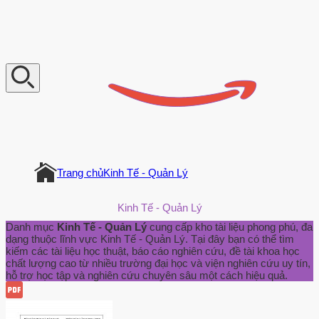
V
n
D
o
c
u
m
e
n
t
Trang chủ
Kinh Tế - Quản Lý
Kinh Tế - Quản Lý
Danh mục
Kinh Tế - Quản Lý
cung cấp kho tài liệu phong phú, đa
dạng thuộc lĩnh vực Kinh Tế - Quản Lý. Tại đây bạn có thể tìm
kiếm các tài liệu học thuật, báo cáo nghiên cứu, đề tài khoa học
chất lượng cao từ nhiều trường đại học và viện nghiên cứu uy tín,
hỗ trợ học tập và nghiên cứu chuyên sâu một cách hiệu quả.