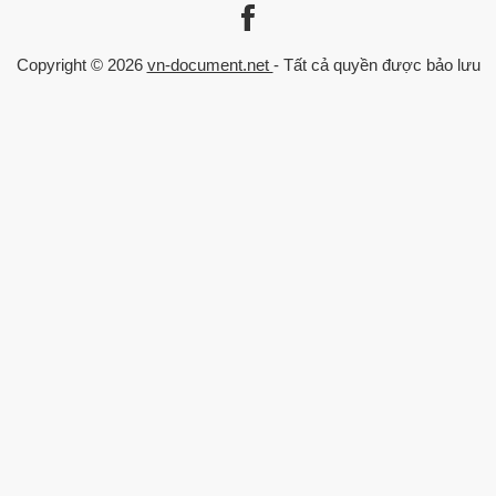
Liên kết
Danh mục
Trang chủ
Kinh Tế - Quản Lý
Copyright © 2026
vn-document.net
- Tất cả quyền được bảo lưu
Về chúng tôi
Luận văn Thạc sĩ
Chính sách
Trò chơi trong giáo dục
Trường đại học
Đăng nhập
Chuyên ngành
Xếp hạng trường
Xếp hạng ngành
Xu hướng theo năm
Liên hệ
0559 297 239
admin@vn-document.net
Chat Zalo