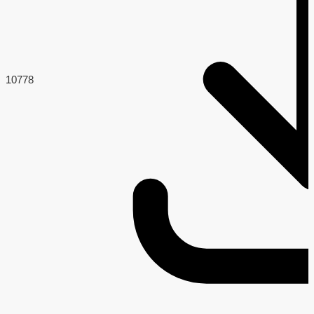
107
78