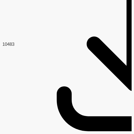
104
83