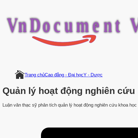
V
n
D
o
c
u
m
e
n
t
Trang chủ
Cao đẳng - Đại học
Y - Dược
Quản lý hoạt động nghiên cứu 
Luận văn thạc sỹ phân tích quản lý hoạt động nghiên cứu khoa học 