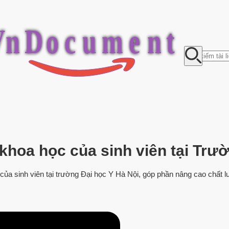
V
n
D
o
c
u
m
e
n
t
khoa học của sinh viên tại Trư
của sinh viên tại trường Đại học Y Hà Nội, góp phần nâng cao chất l