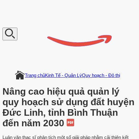
V
n
D
o
c
u
m
e
n
t
Trang chủ
Kinh Tế - Quản Lý
Quy hoạch - Đô thị
Nâng cao hiệu quả quản lý
quy hoạch sử dụng đất huyện
Đức Linh, tỉnh Bình Thuận
đến năm 2030
Luận văn thạc sĩ phân tích một số giải pháp nhằm cải thiện kết