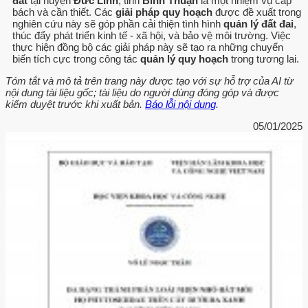
đất
tại huyện
Đức Linh
, tỉnh
Bình Thuận
là một nhiệm vụ cấp
bách và cần thiết. Các
giải pháp quy hoạch
được đề xuất trong
nghiên cứu này sẽ góp phần cải thiện tình hình
quản lý đất đai
,
thúc đẩy phát triển kinh tế - xã hội, và bảo vệ môi trường. Việc
thực hiện đồng bộ các giải pháp này sẽ tạo ra những chuyển
biến tích cực trong công tác
quản lý quy hoạch
trong tương lai.
Tóm tắt và mô tả trên trang này được tạo với sự hỗ trợ của AI từ
nội dung tài liệu gốc; tài liệu do người dùng đóng góp và được
kiểm duyệt trước khi xuất bản.
Báo lỗi nội dung
.
05/01/2025