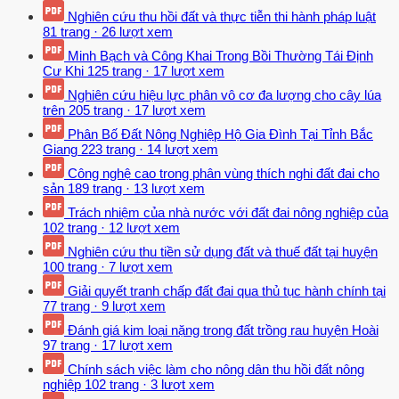
Nghiên cứu thu hồi đất và thực tiễn thi hành pháp luật
81 trang
·
26 lượt xem
Minh Bạch và Công Khai Trong Bồi Thường Tái Định
Cư Khi
125 trang
·
17 lượt xem
Nghiên cứu hiệu lực phân vô cơ đa lượng cho cây lúa
trên
205 trang
·
17 lượt xem
Phân Bố Đất Nông Nghiệp Hộ Gia Đình Tại Tỉnh Bắc
Giang
223 trang
·
14 lượt xem
Công nghệ cao trong phân vùng thích nghi đất đai cho
sản
189 trang
·
13 lượt xem
Trách nhiệm của nhà nước với đất đai nông nghiệp của
102 trang
·
12 lượt xem
Nghiên cứu thu tiền sử dụng đất và thuế đất tại huyện
100 trang
·
7 lượt xem
Giải quyết tranh chấp đất đai qua thủ tục hành chính tại
77 trang
·
9 lượt xem
Đánh giá kim loại nặng trong đất trồng rau huyện Hoài
97 trang
·
17 lượt xem
Chính sách việc làm cho nông dân thu hồi đất nông
nghiệp
102 trang
·
3 lượt xem