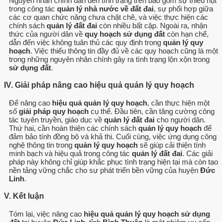
Nguyên nhân chính dẫn đến tình trạng trên bao gồm sự thiếu hụt
trong công tác
quản lý nhà nước về đất đai
, sự phối hợp giữa
các cơ quan chức năng chưa chặt chẽ, và việc thực hiện các
chính sách
quản lý đất đai
còn nhiều bất cập. Ngoài ra, nhận
thức của người dân về
quy hoạch sử dụng đất
còn hạn chế,
dẫn đến việc không tuân thủ các quy định trong
quản lý quy
hoạch
. Việc thiếu thông tin đầy đủ về các quy hoạch cũng là một
trong những nguyên nhân chính gây ra tình trạng lộn xộn trong
sử dụng đất
.
IV. Giải pháp nâng cao hiệu quả quản lý quy hoạch
Để nâng cao
hiệu quả quản lý quy hoạch
, cần thực hiện một
số
giải pháp quy hoạch
cụ thể. Đầu tiên, cần tăng cường công
tác tuyên truyền, giáo dục về
quản lý đất đai
cho người dân.
Thứ hai, cần hoàn thiện các chính sách
quản lý quy hoạch
để
đảm bảo tính đồng bộ và khả thi. Cuối cùng, việc ứng dụng công
nghệ thông tin trong
quản lý quy hoạch
sẽ giúp cải thiện tính
minh bạch và hiệu quả trong công tác
quản lý đất đai
. Các giải
pháp này không chỉ giúp khắc phục tình trạng hiện tại mà còn tạo
nền tảng vững chắc cho sự phát triển bền vững của huyện
Đức
Linh
.
V. Kết luận
Tóm lại, việc nâng cao
hiệu quả quản lý quy hoạch sử dụng