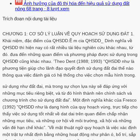
Ảnh hưởng của đô thị hóa đến hiệu quả sử dụng đất
nông
68 trang
·
8 lượt xem
Trích đoạn nội dung tài liệu
CHƯƠNG 1: CƠ SỞ LÝ LUẬN VỀ QUY HOẠCH SỬ DỤNG ĐÁT 1.
Khái niệm, đặc điểm của QHSDD.Ề m cia QHSDD_ Dinh nghĩa về
QHSDD thì hiện nay có rất nhiều tài liệu nghiên cứu khác nhau, từ
đó. đưa đến những quan điểm và phương pháp được sử dụng trong
QHSDĐ cũng khác nhau. ‘Theo Dent (1988; 1993) “QHSDĐ như là
phương tiện giúp cho lãnh đạo quyết định sử dụng đất đai thế nào
thông qua việc đánh giá có hệ thống cho việc chọn mẫu hình trong.
sử dụng như đất đai, mà trong sự chọn lựa này sẽ đáp ứng với
những mục tiêu riêng biệt, và từ đó hình thành nên chính sách và
chương trình cho sử dụng đất đai”. Một định nghĩa khác của Fresco
(1992) "QHSDD như là dạng hình của quy hoạch vùng, trực tiếp cho
thấy việc sử dụng tốt nhất về dat dai trên quan điểm chấp nhận
những mục tiêu, và những cơ hội về môi trường, xã hội và những
vấn đẻ hạn chế khác”. 'Về mặt thuật ngữ quy hoạch là việc xác định
một trật tự nhất định bằng những hoạt động như phân ó, bố trí, sắp