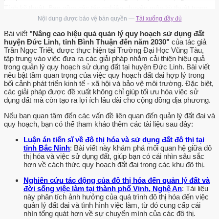
Tính kỹ thuật: Bao gồm các tác nghiệp chuyên môn kỳ thuật trong
điều tra khảo. sát, xây dựng bản đồ, khoanh định xử lý số liệu 6 ~
Nội dung được bảo vệ bản quyền —
Tải xuống đầy đủ
Tính pháp chế: Xác nhận tính pháp lý về mục đích và quyền sử
Bài viết
"Nâng cao hiệu quả quản lý quy hoạch sử dụng đất
dụng dit theo quy hoạch nhằm đảm bảo sử dụng và quản lý đất đai
huyện Đức Linh, tỉnh Bình Thuận đến năm 2030"
của tác giả
Trần Ngọc Triết, được thực hiện tại Trường Đại Học Vũng Tàu,
theo đúng pháp luật.
tập trung vào việc đưa ra các giải pháp nhằm cải thiện hiệu quả
trong quản lý quy hoạch sử dụng đất tại huyện Đức Linh. Bài viết
Do đó có thể định nghĩa “QHSDD là hệ thống các biện pháp kinh tế,
nêu bật tầm quan trọng của việc quy hoạch đất đai hợp lý trong
kỹ thuật và pháp chế của nhà nước về tô chức sử dụng và quản ly
bối cảnh phát triển kinh tế - xã hội và bảo vệ môi trường. Đặc biệt,
dat dai đầy đủ, hợp lý, khoa học và có hiệu quả cao nhất thông. qua
các giải pháp được đề xuất không chỉ giúp tối ưu hóa việc sử
dụng đất mà còn tạo ra lợi ích lâu dài cho cộng đồng địa phương.
việc phân bổ quỹ đắt đai (khoanh định cho các mục đích và các
ngành) và tô chức sử. dụng đất như tư liệu sản xuất (các giải pháp
Nếu bạn quan tâm đến các vấn đề liên quan đến quản lý đất đai và
sử dụng cụ thể) nhằm nâng cao hiệu quả sản xuất của xã hội, tạo
quy hoạch, bạn có thể tham khảo thêm các tài liệu sau đây:
điều kiện bảo vệ đất đai và môi trường. Như vậy, thực chất QHSDĐ
Luận án tiến sĩ về đô thị hóa và sử dụng đất đô thị tại
là quá trình hình thành các quyết định để đưa đất đai vào sử dụng
tỉnh Bắc Ninh
: Bài viết này khám phá mối quan hệ giữa đô
bền vững mang lại lợi ích cao nhất, thực hiện đồng thời hai chức
thị hóa và việc sử dụng đất, giúp bạn có cái nhìn sâu sắc
hơn về cách thức quy hoạch đất đai trong các khu đô thị.
năng: Điều chinh các mối quan hệ đất đai và tô chức sử dụng đất
như tư liệu sản xuất đặc biệt.
Nghiên cứu tác động của đô thị hóa đến quản lý đất và
đời sống việc làm tại thành phố Vinh, Nghệ An
: Tài liệu
Quan lý QHSDĐ hợp lý sẽ ngăn chặn được các hiện tượng tiêu cực,
này phân tích ảnh hưởng của quá trình đô thị hóa đến việc
tranh chấp lắn. chiếm, hủy hoại dit, phá vỡ sự cân bằng sinh thái,
quản lý đất đai và tình hình việc làm, từ đó cung cấp cái
nhìn tổng quát hơn về sự chuyển mình của các đô thị.
gây ô nhiễm môi trường dẫn đến những, tổn thất hoặc kìm hãm sức