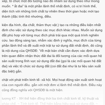
xếp, tổ chức một đối tượng nào đó nhằm sử dụng theo như mong
muốn. * ắt đai” là một phần lãnh thổ nhất định, có vị trí hình thể,
diện tích với những tính chất tự nhiên theo thời gian hoặc mới tạo
thành (đặc tính thô nhường, điều.
kiện địa hình, địa chất, thảm thực vật.) tạo ra những điều kiện nhất
định cho việc sử dụng theo các mục đích khác nhau. Muốn sử dụng
đắt phù hợp với từng mục đích phải trải qua một quá trình nghiên
cứu. lao động sáng tạo, nhằm xác định ý nghĩa, mục đích của từng
phần lãnh thổ và đề xuất một trật tự sử dụng đất nhất định, đó cũng
là nội dung của QHSDĐ. 'Về mặt bản chất cần được xác định dựa
trên quan điểm nhận thức đất đai là đối tượng của các mối quan hệ
sản xuất trong lĩnh vực sử dụng đắt đai (gọi là các mối quan hệ đất
đai) và việc tô chức sử dụng đất (coi đất đai như là tư liệu sản xuất
đặc biệt) gắn.
chặt với phát triển kinh tế- xã hội. Mọi hoạt động sản xuất sinh hoạt
của con người đều. gắn với một đơn vị lãnh thổ nhất định. Điều này
cũng đồng nghĩa với QHSDĐ là một hiện.
tượng KT - XH thể hiện đồng thời ba tính chất kinh tế, kỹ thuật và
pháp chế. ~ Tính kinh tế: Thể hiện bằng hiệu quả sử dụng đắt. ~