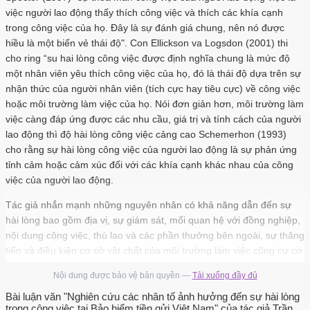
việc người lao động thấy thích công việc và thích các khía cạnh
trong công việc của họ. Đây là sự đánh giá chung, nên nó được
hiều là một biến vẻ thái độ". Con Ellickson va Logsdon (2001) thi
cho ring “su hai lòng công việc được định nghĩa chung là mức độ
một nhân viên yêu thích công việc của họ, đó là thái độ dựa trên sự
nhận thức của người nhân viên (tích cực hay tiêu cực) về công việc
hoặc môi trường làm việc của họ. Nói đơn giản hơn, môi trường làm
việc càng đáp ứng được các nhu cầu, giá trị và tính cách của người
lao động thì độ hài lòng công việc cảng cao Schemerhon (1993)
cho rằng sự hài lòng công việc của người lao động là sự phản ứng
tỉnh cảm hoặc cảm xúc đối với các khía cạnh khác nhau của công
việc của người lao động.
Tác giả nhắn mạnh những nguyên nhân có khả năng dẫn đến sự
hài lòng bao gồm địa vị, sự giám sát, mối quan hệ với đồng nghiệp,
nội dung công việc, thù lao và các phần thưởng bên ngoài, sự thăng
tiến và điều kiện cơ sở vật chất của môi trường làm việc cũng cư cơ
cấu của tổ chức. Kreitner và Kinicki (2007), "sự hài lòng công việc
Nội dung được bảo vệ bản quyền —
Tải xuống đầy đủ
chủ yếu phản ánh mức độ một cá nhân yêu thích công việc của
mình. Đó chính là tình cảm hay cảm xúc của người nhân viên đó đối
Bài luận văn "Nghiên cứu các nhân tố ảnh hưởng đến sự hài lòng
trong công việc tại Bảo hiểm tiền gửi Việt Nam" của tác giả Trần