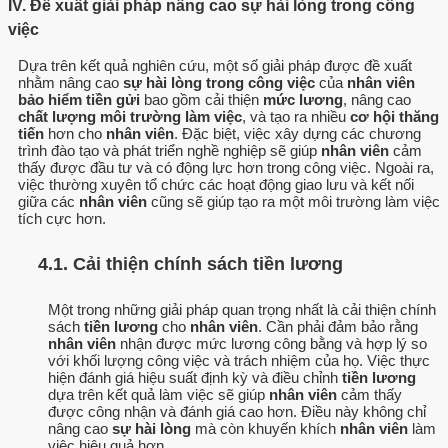
IV. Đề xuất giải pháp nâng cao sự hài lòng trong công
việc
Dựa trên kết quả nghiên cứu, một số giải pháp được đề xuất
nhằm nâng cao
sự hài lòng trong công việc
của
nhân viên
bảo hiểm tiền gửi
bao gồm cải thiện
mức lương
, nâng cao
chất lượng môi trường làm việc
, và tạo ra nhiều
cơ hội thăng
tiến
hơn cho
nhân viên
. Đặc biệt, việc xây dựng các chương
trình đào tạo và phát triển nghề nghiệp sẽ giúp
nhân viên
cảm
thấy được đầu tư và có động lực hơn trong công việc. Ngoài ra,
việc thường xuyên tổ chức các hoạt động giao lưu và kết nối
giữa các
nhân viên
cũng sẽ giúp tạo ra một môi trường làm việc
tích cực hơn.
4.1. Cải thiện chính sách tiền lương
Một trong những giải pháp quan trọng nhất là cải thiện chính
sách
tiền lương
cho
nhân viên
. Cần phải đảm bảo rằng
nhân viên
nhận được mức lương công bằng và hợp lý so
với khối lượng công việc và trách nhiệm của họ. Việc thực
hiện đánh giá hiệu suất định kỳ và điều chỉnh
tiền lương
dựa trên kết quả làm việc sẽ giúp
nhân viên
cảm thấy
được công nhận và đánh giá cao hơn. Điều này không chỉ
nâng cao
sự hài lòng
mà còn khuyến khích
nhân viên
làm
việc hiệu quả hơn.