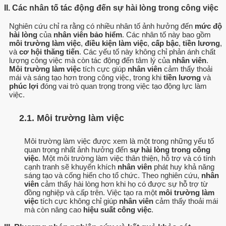
II. Các nhân tố tác động đến sự hài lòng trong công việc
Nghiên cứu chỉ ra rằng có nhiều nhân tố ảnh hưởng đến
mức độ
hài lòng
của
nhân viên bảo hiểm
. Các nhân tố này bao gồm
môi trường làm việc
,
điều kiện làm việc
,
cấp bậc
,
tiền lương
,
và
cơ hội thăng tiến
. Các yếu tố này không chỉ phản ánh chất
lượng công việc mà còn tác động đến tâm lý của
nhân viên
.
Môi trường làm việc
tích cực giúp
nhân viên
cảm thấy thoải
mái và sáng tạo hơn trong công việc, trong khi
tiền lương
và
phúc lợi
đóng vai trò quan trọng trong việc tạo động lực làm
việc.
2.1. Môi trường làm việc
Môi trường làm việc được xem là một trong những yếu tố
quan trọng nhất ảnh hưởng đến
sự hài lòng trong công
việc
. Một môi trường làm việc thân thiện, hỗ trợ và có tính
cạnh tranh sẽ khuyến khích
nhân viên
phát huy khả năng
sáng tạo và cống hiến cho tổ chức. Theo nghiên cứu,
nhân
viên
cảm thấy hài lòng hơn khi họ có được sự hỗ trợ từ
đồng nghiệp và cấp trên. Việc tạo ra một
môi trường làm
việc
tích cực không chỉ giúp
nhân viên
cảm thấy thoải mái
mà còn nâng cao
hiệu suất công việc
.