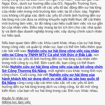
với công việc của mình Price (1997) ủng hộ quan điểm cho rằng "sự
Ngọc Đức, dưới sự hướng dẫn của GS. Nguyễn Trường Sơn,
thỏa mãn là mức độ mà nhân viên có cảm nhận, định hướng tích
trình bày một cách chi tiết về các yếu tố tác động đến sự hài lòng
cực đối với việc làm trong tổ chức". Quan :m này cũng được TS.
của nhân viên trong môi trường làm việc tại tổ chức này. Nghiên
cứu không chỉ giúp xác định các yếu tố chính ảnh hưởng đến sự
Trằn Thị Kim Dung lựa chọn và nghiên cứu trong đề tài nghiên cứu
hài lòng mà còn đưa ra những khuyến nghị thiết thực để cải thiện
môi trường làm việc, từ đó nâng cao hiệu suất làm việc và sự gắn
khoa học * Nhu cầu, sự hài lòng của nhân viên và mức độ gắn kết
bó của nhân viên. Điều này mang lại lợi ích lớn cho các nhà quản
đối với tổ chức * năm 2005. "Sự hài lòng có thể được biểu hiện
lý và lãnh đạo doanh nghiệp trong việc xây dựng chính sách nhân
chung hay biểu hiện cụ thể cho từng khía cạnh khác nhau có liên
sự hiệu quả.
quan đến công việc. Sự hài lòng chung chưa hẳn là tổng đơn thuần
Nếu bạn quan tâm đến các khía cạnh khác nhau của sự hài lòng
của sự hài lòng đối với các khía cạnh khác nhau của công việc"
trong công việc và quản lý nhân sự, bạn có thể tìm hiểu thêm qua
(Scott va cộng sự, 1960) Ta thay, chưa tìm được một nghiên cứu
các bài viết sau:
Nghiên cứu sự hài lòng công việc của nhân
viên tại Công ty TNHH MTV Cà phê Việt Đức ở Đắk Lắk
, nơi
nào được cho là định nghĩa cụ thể và chính xác nhất về vấn đề này
phân tích các yếu tố ảnh hưởng đến sự hài lòng của nhân viên
nhưng hầu như các lý thuyết đều đề cập đến cảm. xúc và thái độ
trong một công ty cụ thể. Bên cạnh đó, bạn cũng có thể tham
đối với công việc liên quan sự hài lòng của người lao động.
khảo
Nghiên cứu sự hài lòng công việc của cán bộ công chức
Sở Công Thương Đà Nẵng
, một nghiên cứu khác trong lĩnh vực
TAM QUAN TRỌNG CỦA SỰ HÀI LÒNG TRONG CÔNG VIỆC Sự
công chức. Cuối cùng, bài viết
Nghiên cứu sự hài lòng của
hành khách khi sử dụng dịch vụ mặt đất tại sân bay quốc tế
hài lòng của nhân viên là cực kỳ quan trọng trong bắt kỳ doanh
Đà Nẵng
cũng cung cấp cái nhìn sâu sắc về các yếu tố ảnh
nghiệp nào dù lớn hay nhỏ. Sự hài lòng của nhân viên có tác dụng
hưởng đến sự hài lòng trong dịch vụ công cộng, từ đó mở rộng
hai chiều, cả với doanh nghiệp lẫn chính bản thân nhân viên, tuy
kiến thức của bạn về sự hài lòng trong các lĩnh vực khác nhau.
nhiên mức độ và cường độ quan trọng là có khác nhau. Đối với một
#quản lý nhân sự
doanh nghiệp, sự hài lòng của nhân viên tác động đến mọi mặt của
#động lực làm việc
hoạt động bao gồm 1. Gia tăng hiệu suất nhân sự.