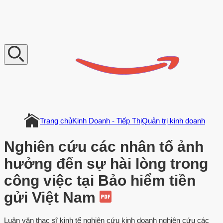
V
n
D
o
c
u
m
e
n
t
Trang chủ
Kinh Doanh - Tiếp Thị
Quản trị kinh doanh
Nghiên cứu các nhân tố ảnh
hưởng đến sự hài lòng trong
công việc tại Bảo hiểm tiền
gửi Việt Nam
Luận văn thạc sĩ kinh tế nghiên cứu kinh doanh nghiên cứu các