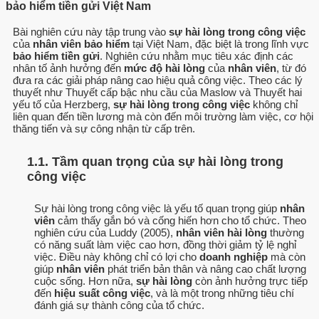
bảo hiểm tiền gửi Việt Nam
Bài nghiên cứu này tập trung vào
sự hài lòng trong công việc
của
nhân viên bảo hiểm
tại Việt Nam, đặc biệt là trong lĩnh vực
bảo hiểm tiền gửi
. Nghiên cứu nhằm mục tiêu xác định các
nhân tố ảnh hưởng đến
mức độ hài lòng
của
nhân viên
, từ đó
đưa ra các giải pháp nâng cao hiệu quả công việc. Theo các lý
thuyết như Thuyết cấp bậc nhu cầu của Maslow và Thuyết hai
yếu tố của Herzberg,
sự hài lòng trong công việc
không chỉ
liên quan đến tiền lương mà còn đến môi trường làm việc, cơ hội
thăng tiến và sự công nhận từ cấp trên.
1.1. Tầm quan trọng của sự hài lòng trong
công việc
Sự hài lòng trong công việc là yếu tố quan trọng giúp
nhân
viên
cảm thấy gắn bó và cống hiến hơn cho tổ chức. Theo
nghiên cứu của Luddy (2005),
nhân viên hài lòng
thường
có năng suất làm việc cao hơn, đồng thời giảm tỷ lệ nghỉ
việc. Điều này không chỉ có lợi cho
doanh nghiệp
mà còn
giúp
nhân viên
phát triển bản thân và nâng cao chất lượng
cuộc sống. Hơn nữa,
sự hài lòng
còn ảnh hưởng trực tiếp
đến
hiệu suất công việc
, và là một trong những tiêu chí
đánh giá sự thành công của tổ chức.