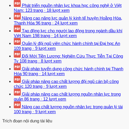
Phát triển nguồn nhân lực khoa học công nghệ ở Việt
Nam:
123 trang
·
18 lượt xem
Nâng cao năng lực quản lý kinh tế huyện Hoằng Hóa,
Thanh Hóa
96 trang
·
24 lượt xem
Tạo động lực cho người lao động trong ngành dầu khí
Việt Nam
198 trang
·
14 lượt xem
Quản lý đội ngũ viên chức hành chính tại Đại học An
109 trang
·
9 lượt xem
Đổi Mới Tiền Lương: Nghiên Cứu Thực Tiễn Tại Công
Ty
108 trang
·
8 lượt xem
Giải pháp tuyển dụng công chức hành chính tại Thanh
Hóa
90 trang
·
14 lượt xem
Giải pháp nâng cao chất lượng đội ngũ cán bộ công
chức
120 trang
·
9 lượt xem
Giải pháp nâng cao chất lượng nguồn nhân lực trong
quản
86 trang
·
12 lượt xem
Nâng cao chất lượng nguồn nhân lực trong quản lý tài
100 trang
·
9 lượt xem
Trích đoạn nội dung tài liệu