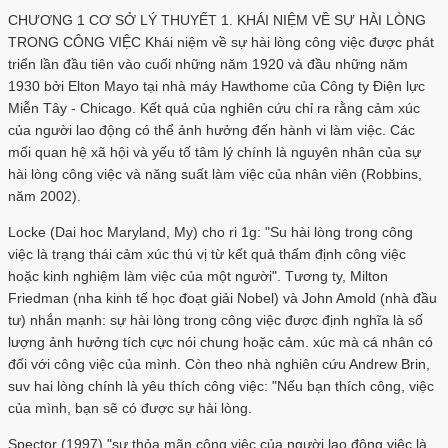
CHƯƠNG 1 CƠ SỞ LÝ THUYẾT 1. KHÁI NIỆM VỀ SỰ HÀI LÒNG
TRONG CÔNG VIỆC Khái niệm về sự hài lòng công việc được phát
triển lần đầu tiên vào cuối những năm 1920 và đầu những năm
1930 bởi Elton Mayo tại nhà máy Hawthome của Công ty Điện lực
Miễn Tây - Chicago. Kết quả của nghiên cứu chỉ ra rằng cảm xúc
của người lao động có thể ảnh hưởng đến hành vi làm việc. Các
mối quan hệ xã hội và yếu tố tâm lý chính là nguyên nhân của sự
hài lòng công việc và năng suất làm việc của nhân viên (Robbins,
năm 2002).
Locke (Dai hoc Maryland, My) cho ri 1g: "Su hài lòng trong công
việc là trạng thái cảm xúc thú vị từ kết quả thấm định công việc
hoặc kinh nghiệm làm việc của một người". Tương ty, Milton
Friedman (nha kinh tế học đoạt giải Nobel) và John Amold (nhà đầu
tư) nhắn mạnh: sự hài lòng trong công việc được định nghĩa là số
lượng ảnh hưởng tích cực nói chung hoặc cảm. xúc mà cá nhân có
đối với công việc của mình. Còn theo nhà nghiên cứu Andrew Brin,
suv hai lòng chính là yêu thích công việc: "Nếu bạn thích công, việc
của mình, bạn sẽ có được sự hài lòng.
Spector (1997) "sự thỏa mãn công việc của người lao động việc là