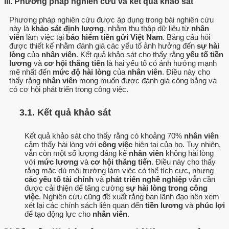
III. Phương pháp nghiên cứu và kết quả khảo sát
Phương pháp nghiên cứu được áp dụng trong bài nghiên cứu
này là
khảo sát định lượng
, nhằm thu thập dữ liệu từ
nhân
viên
làm việc tại
bảo hiểm tiền gửi Việt Nam
. Bảng câu hỏi
được thiết kế nhằm đánh giá các yếu tố ảnh hưởng đến
sự hài
lòng
của
nhân viên
. Kết quả khảo sát cho thấy rằng
yếu tố tiền
lương
và
cơ hội thăng tiến
là hai yếu tố có ảnh hưởng mạnh
mẽ nhất đến
mức độ hài lòng
của
nhân viên
. Điều này cho
thấy rằng
nhân viên
mong muốn được đánh giá công bằng và
có cơ hội phát triển trong công việc.
3.1. Kết quả khảo sát
Kết quả khảo sát cho thấy rằng có khoảng 70%
nhân viên
cảm thấy hài lòng với
công việc
hiện tại của họ. Tuy nhiên,
vẫn còn một số lượng đáng kể
nhân viên
không hài lòng
với
mức lương
và
cơ hội thăng tiến
. Điều này cho thấy
rằng mặc dù môi trường làm việc có thể tích cực, nhưng
các yếu tố tài chính
và
phát triển nghề nghiệp
vẫn cần
được cải thiện để tăng cường
sự hài lòng trong công
việc
. Nghiên cứu cũng đề xuất rằng ban lãnh đạo nên xem
xét lại các chính sách liên quan đến
tiền lương
và
phúc lợi
để tạo động lực cho
nhân viên
.