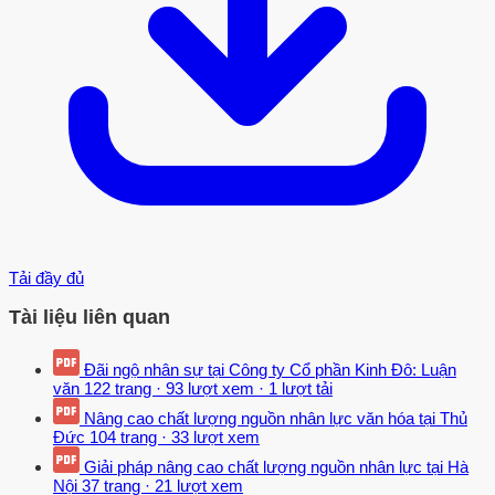
Tải đầy đủ
Tài liệu liên quan
Đãi ngộ nhân sự tại Công ty Cổ phần Kinh Đô: Luận
văn
122 trang
·
93 lượt xem
·
1 lượt tải
Nâng cao chất lượng nguồn nhân lực văn hóa tại Thủ
Đức
104 trang
·
33 lượt xem
Giải pháp nâng cao chất lượng nguồn nhân lực tại Hà
Nội
37 trang
·
21 lượt xem