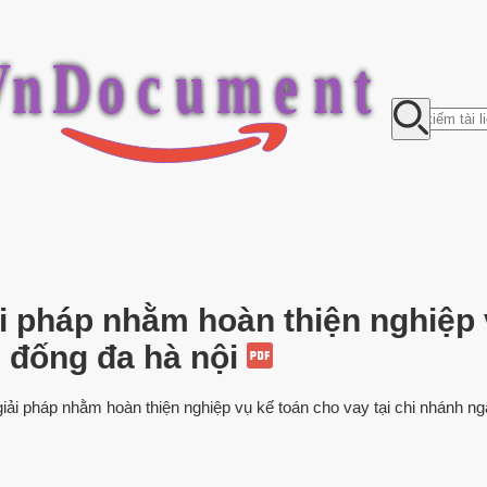
V
n
D
o
c
u
m
e
n
t
i pháp nhằm hoàn thiện nghiệp v
 đống đa hà nội
iải pháp nhằm hoàn thiện nghiệp vụ kế toán cho vay tại chi nhánh ngân,