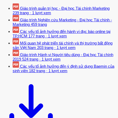
tại các thị trường quốc tế trọng điểm.
Giáo trình quản trị học - Đại học Tài chính Marketing
Năm 2004, Saigontourist được Ủy ban Nhân dân thành phố Hồ Chí
239 trang
·
1 lượt xem
Minh giao chủ trì thực hiện lễ hội Tết từ năm 2004, với các sự kiện
Giáo trình Nghiên cứu Marketing - Đại học Tài chính -
Đường hoa Nguyễn Huệ, Lễ hội bánh tét, pháo hoa giao thừa.đáp
Marketing
459 trang
ứng mong đợi của mọi tầng lớp nhân dân và du khách về một lễ hội
Các yếu tố ảnh hưởng đến hành vi đọc báo online tại
Tết đậm đà bản sắc dân tộc, tràn đầy hứng khởi, vui tươi, ấm áp,
TP.HCM
177 trang
·
1 lượt xem
nghĩa tình. Ngày 18/4/2005, Thủ tướng Chính phủ phê duyệt mô
Mối quan hệ phát triển tài chính và thị trường bất động
hình Công ty mẹ - Công ty con, là tiền đề để Saigontourist cấu trúc
sản Việt Nam
203 trang
·
1 lượt xem
mô hình hoạt động sản xuất kinh doanh, mở rộng đầu tư cả chiều
Giáo trình Hành vi Người tiêu dùng - Đại học Tài chính
rộng và chiều sâu. Giai đoạn này, bên cạnh những thuận lợi, ngành
2019
524 trang
·
1 lượt xem
du dịch chịu áp lực nặng nề từ đại dịch SARS tác động từ năm
Các yếu tố ảnh hưởng đến ý định sử dụng Baemin của
2003, dịch cúm gia cầm 2005, khủng hoảng tài chính kinh tế toàn
sinh viên
182 trang
·
1 lượt xem
cầu từ năm 2008. Trong bối cảnh đó, được sự quan tâm và chỉ đạo
sâu sát của Thành Ủy, Ủy ban Nhân dân Thành phố Hồ Chí Minh,
Bộ Văn hóa, Thể thao và Du lịch, Tổng cục Du lịch, sự giúp đỡ của
các Bộ ngành Trung ương và các Sở ban ngành thành phố,
Saigontourist thông qua các chương trình “Thương hiệu – Chất
lượng – Hiệu quả - Hội nhập”, “Thương hiệu – Hội nhập –Phát triển”
đã nỗ lực triển khai tổ chức thực hiện đồng bộ nhiều chương trình,
giải pháp, biện pháp cụ thể nên đã đạt được hiệu quả kinh tế cao.