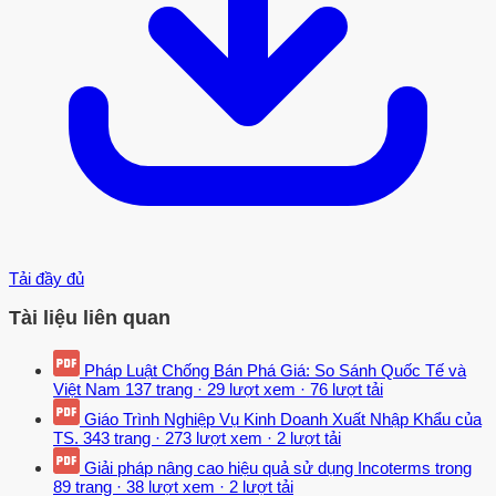
Tải đầy đủ
Tài liệu liên quan
Pháp Luật Chống Bán Phá Giá: So Sánh Quốc Tế và
Việt Nam
137 trang
·
29 lượt xem
·
76 lượt tải
Giáo Trình Nghiệp Vụ Kinh Doanh Xuất Nhập Khẩu của
TS.
343 trang
·
273 lượt xem
·
2 lượt tải
Giải pháp nâng cao hiệu quả sử dụng Incoterms trong
89 trang
·
38 lượt xem
·
2 lượt tải