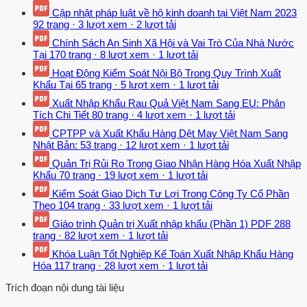
Cập nhật pháp luật về hộ kinh doanh tại Việt Nam 2023
92 trang
·
3 lượt xem
·
2 lượt tải
Chính Sách An Sinh Xã Hội và Vai Trò Của Nhà Nước
Tại
170 trang
·
8 lượt xem
·
1 lượt tải
Hoạt Động Kiểm Soát Nội Bộ Trong Quy Trình Xuất
Khẩu Tại
65 trang
·
5 lượt xem
·
1 lượt tải
Xuất Nhập Khẩu Rau Quả Việt Nam Sang EU: Phân
Tích Chi Tiết
80 trang
·
4 lượt xem
·
1 lượt tải
CPTPP và Xuất Khẩu Hàng Dệt May Việt Nam Sang
Nhật Bản:
53 trang
·
12 lượt xem
·
1 lượt tải
Quản Trị Rủi Ro Trong Giao Nhận Hàng Hóa Xuất Nhập
Khẩu
70 trang
·
19 lượt xem
·
1 lượt tải
Kiểm Soát Giao Dịch Tư Lợi Trong Công Ty Cổ Phần
Theo
104 trang
·
33 lượt xem
·
1 lượt tải
Giáo trình Quản trị Xuất nhập khẩu (Phần 1) PDF
288
trang
·
82 lượt xem
·
1 lượt tải
Khóa Luận Tốt Nghiệp Kế Toán Xuất Nhập Khẩu Hàng
Hóa
117 trang
·
28 lượt xem
·
1 lượt tải
Trích đoạn nội dung tài liệu