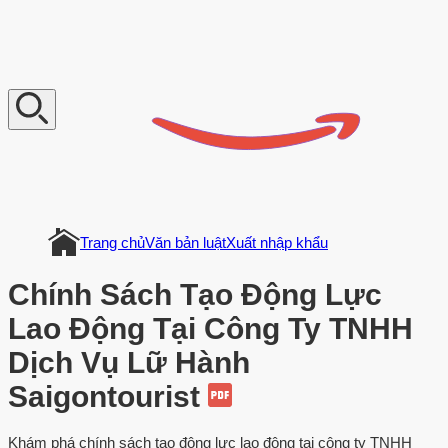
V
n
D
o
c
u
m
e
n
t
Trang chủ
Văn bản luật
Xuất nhập khẩu
Chính Sách Tạo Động Lực
Lao Động Tại Công Ty TNHH
Dịch Vụ Lữ Hành
Saigontourist
Khám phá chính sách tạo động lực lao động tại công ty TNHH