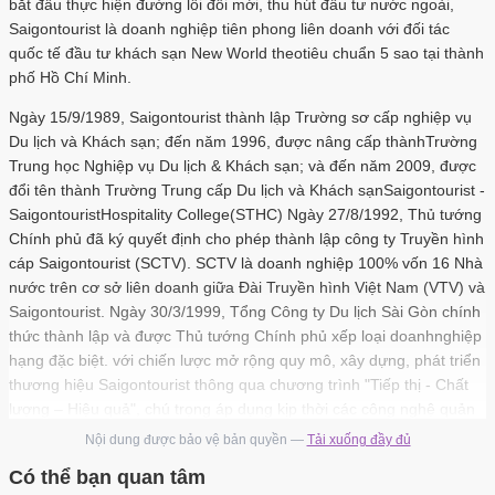
bắt đầu thực hiện đường lối đổi mới, thu hút đầu tư nước ngoài,
Saigontourist là doanh nghiệp tiên phong liên doanh với đối tác
quốc tế đầu tư khách sạn New World theotiêu chuẩn 5 sao tại thành
phố Hồ Chí Minh.
Ngày 15/9/1989, Saigontourist thành lập Trường sơ cấp nghiệp vụ
Du lịch và Khách sạn; đến năm 1996, được nâng cấp thànhTrường
Trung học Nghiệp vụ Du lịch & Khách sạn; và đến năm 2009, được
đổi tên thành Trường Trung cấp Du lịch và Khách sạnSaigontourist -
SaigontouristHospitality College(STHC) Ngày 27/8/1992, Thủ tướng
Chính phủ đã ký quyết định cho phép thành lập công ty Truyền hình
cáp Saigontourist (SCTV). SCTV là doanh nghiệp 100% vốn 16 Nhà
nước trên cơ sở liên doanh giữa Đài Truyền hình Việt Nam (VTV) và
Saigontourist. Ngày 30/3/1999, Tổng Công ty Du lịch Sài Gòn chính
thức thành lập và được Thủ tướng Chính phủ xếp loại doanhnghiệp
hạng đặc biệt. với chiến lược mở rộng quy mô, xây dựng, phát triển
thương hiệu Saigontourist thông qua chương trình "Tiếp thị - Chất
lượng – Hiệu quả", chú trọng áp dụng kịp thời các công nghệ quản
lý, điều hành đã góp phần đưaSaigontourist đi dần vào ổn định và
Nội dung được bảo vệ bản quyền —
Tải xuống đầy đủ
không ngừng phát triến, thương hiệu Saigontourist tiếp tục phủ
Có thể bạn quan tâm
khắp các địa bàn dulịch trong nước và quảng bá hiệu quả hình ảnh