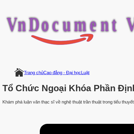
V
n
D
o
c
u
m
e
n
t
Trang chủ
Cao đẳng - Đại học
Luật
Tổ Chức Ngoại Khóa Phần Địn
Khám phá luận văn thạc sĩ về nghệ thuật trần thuật trong tiểu thuyết