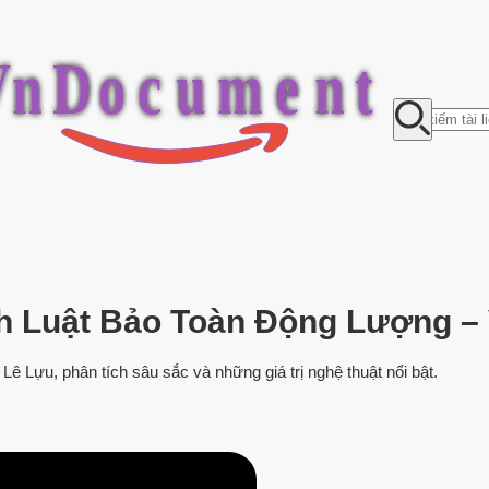
V
n
D
o
c
u
m
e
n
t
h Luật Bảo Toàn Động Lượng –
 Lê Lựu, phân tích sâu sắc và những giá trị nghệ thuật nổi bật.