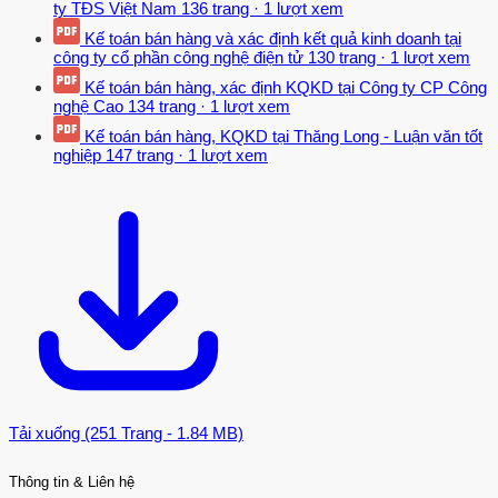
kiệm chi phí”; tuy nhiên, đánh giá này đặt các công cụ phân tích chi
ty TĐS Việt Nam
136 trang
·
1 lượt xem
phí - lợi ích trong một khuôn khổ hiến pháp và thể chế, nó không
Kế toán bán hàng và xác định kết quả kinh doanh tại
phải là một phân tích tài chính hay kinh tế độc lập với vấn đề chính
công ty cổ phần công nghệ điện tử
130 trang
·
1 lượt xem
trị. Trong cuốn “Economic Efficiency in Transition : The Case of
Kế toán bán hàng, xác định KQKD tại Công ty CP Công
Ukraine” (2006) của Anatoliy G. Goncharuk [56], tác giả đã phân
nghệ Cao
134 trang
·
1 lượt xem
tích về hiệu quả kinh tế từ việc chuyển đổi từ nền kinh tế kế hoạch
Kế toán bán hàng, KQKD tại Thăng Long - Luận văn tốt
sang nền kinh tế thị trường tại Ukraine; theo đó, “Hiệu quả kinh tế là
nghiệp
147 trang
·
1 lượt xem
có được lợi ích tối đa từ việc sử dụng tối thiểu các yếu tố sản xuất
đầu vào”, bao gồm “hiệu quả kỹ thuật” (phản ánh khả năng tạo ra
một sản lượng tối đa từ một tập hợp các yếu tố đầu vào giới hạn) và
“hiệu quả phân bổ” (phản ánh khả năng sử dụng các nguồn lực
trong 3 sự kết hợp tối ưu giữa chúng và công nghệ sản xuất được
ứng dụng); tuy nhiên, nghiên cứu của ông cũng chủ yếu đề cập tới
hiệu quả kinh tế vĩ mô “hiệu quả kinh tế được xác định là khi nhu
cầu của tất cả các thành viên trong xã hội được thỏa mãn đầy đủ
với nguồn lực hạn chế nhất định”.
Nhìn chung, những nghiên cứu này có giá trị cao đối với quản lý vĩ
Tải xuống (251 Trang - 1.84 MB)
mô, nhưng ít có giá trị tham khảo đối với từng DN. Khi thực hiện
những nghiên cứu của mình, các tác giả trước đây thường thiên về
Thông tin & Liên hệ
việc sử dụng các phương pháp phân tích truyền thống, như: