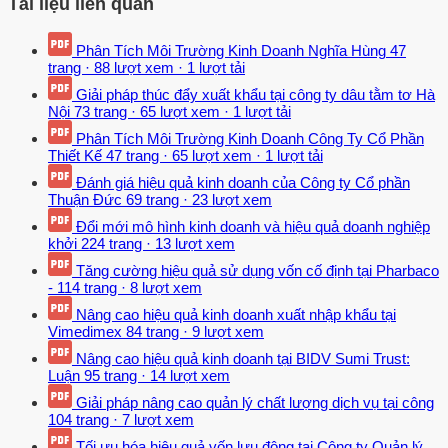
Tài liệu liên quan
Phân Tích Môi Trường Kinh Doanh Nghĩa Hùng
47
trang
·
88 lượt xem
·
1 lượt tải
Giải pháp thúc đẩy xuất khẩu tại công ty dâu tằm tơ Hà
Nội
73 trang
·
65 lượt xem
·
1 lượt tải
Phân Tích Môi Trường Kinh Doanh Công Ty Cổ Phần
Thiết Kế
47 trang
·
65 lượt xem
·
1 lượt tải
Đánh giá hiệu quả kinh doanh của Công ty Cổ phần
Thuận Đức
69 trang
·
23 lượt xem
Đổi mới mô hình kinh doanh và hiệu quả doanh nghiệp
khởi
224 trang
·
13 lượt xem
Tăng cường hiệu quả sử dụng vốn cố định tại Pharbaco
-
114 trang
·
8 lượt xem
Nâng cao hiệu quả kinh doanh xuất nhập khẩu tại
Vimedimex
84 trang
·
9 lượt xem
Nâng cao hiệu quả kinh doanh tại BIDV Sumi Trust:
Luận
95 trang
·
14 lượt xem
Giải pháp nâng cao quản lý chất lượng dịch vụ tại công
104 trang
·
7 lượt xem
Tối ưu hóa hiệu quả vốn lưu động tại Công ty Quản lý