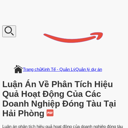
V
n
D
o
c
u
m
e
n
t
Trang chủ
Kinh Tế - Quản Lý
Quản lý dự án
Luận Án Về Phân Tích Hiệu
Quả Hoạt Động Của Các
Doanh Nghiệp Đóng Tàu Tại
Hải Phòng
Luận án phân tích hiệu quả hoạt động của doanh nghiệp đóng tàu