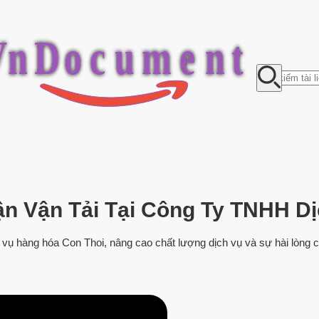
V
n
D
o
c
u
m
e
n
t
ận Vận Tải Tại Công Ty TNHH D
ch vụ hàng hóa Con Thoi, nâng cao chất lượng dịch vụ và sự hài lòng 