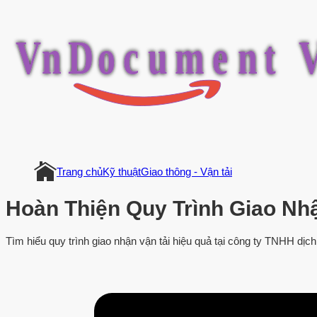
V
n
D
o
c
u
m
e
n
t
Trang chủ
Kỹ thuật
Giao thông - Vận tải
Hoàn Thiện Quy Trình Giao Nh
Tìm hiểu quy trình giao nhận vận tải hiệu quả tại công ty TNHH dị