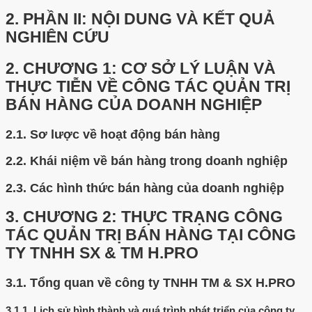
2.
PHẦN II: NỘI DUNG VÀ KẾT QUẢ
NGHIÊN CỨU
2.
CHƯƠNG 1: CƠ SỞ LÝ LUẬN VÀ
THỰC TIỄN VỀ CÔNG TÁC QUẢN TRỊ
BÁN HÀNG CỦA DOANH NGHIỆP
2.1.
Sơ lược về hoạt động bán hàng
2.2.
Khái niệm về bán hàng trong doanh nghiệp
2.3.
Các hình thức bán hàng của doanh nghiệp
3.
CHƯƠNG 2: THỰC TRẠNG CÔNG
TÁC QUẢN TRỊ BÁN HÀNG TẠI CÔNG
TY TNHH SX & TM H.PRO
3.1.
Tổng quan về công ty TNHH TM & SX H.PRO
3.1.1.
Lịch sử hình thành và quá trình phát triển của công ty