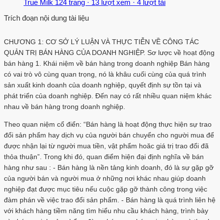
True Milk
124 trang
·
13 lượt xem
·
4 lượt tải
Trích đoạn nội dung tài liệu
CHƯƠNG 1: CƠ SỞ LÝ LUẬN VÀ THỰC TIỄN VỀ CÔNG TÁC
QUẢN TRỊ BÁN HÀNG CỦA DOANH NGHIỆP. Sơ lược về hoạt động
bán hàng 1. Khái niệm về bán hàng trong doanh nghiệp Bán hàng
có vai trò vô cùng quan trọng, nó là khâu cuối cùng của quá trình
sản xuất kinh doanh của doanh nghiệp, quyết định sự tồn tại và
phát triển của doanh nghiệp. Đến nay có rất nhiều quan niệm khác
nhau về bán hàng trong doanh nghiệp.
Theo quan niệm cổ điển: “Bán hàng là hoạt động thực hiện sự trao
đổi sản phẩm hay dịch vụ của người bán chuyển cho người mua để
được nhận lại từ người mua tiền, vật phẩm hoăc giá trị trao đổi đã
thỏa thuận”. Trong khi đó, quan điểm hiện đại định nghĩa về bán
hàng như sau : - Bán hàng là nền tảng kinh doanh, đó là sự gặp gỡ
của người bán và người mua ở những nơi khác nhau giúp doanh
nghiệp đạt được mục tiêu nếu cuộc gặp gỡ thành công trong việc
đàm phán về việc trao đổi sản phẩm. - Bán hàng là quá trình liên hệ
với khách hàng tiềm năng tìm hiểu nhu cầu khách hàng, trình bày