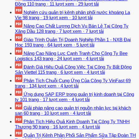
Đồng
110 trang
·
11 lượt xem
·
29 lượt tải
Nghiên cứu quản trị kênh phân phối nước khoáng La
Vie
98 trang
·
19 lượt xem
·
10 lượt tải
Nâng Cao Chất Lượng Dịch Vụ Bán Lẻ Tại Công Ty
Xăng Dầu
128 trang
·
7 lượt xem
·
7 lượt tải
Giáo Trình Quản Trị Doanh Nghiệp Phần 1 - NXB Đại
Học
193 trang
·
64 lượt xem
·
5 lượt tải
Nâng Cao Năng Lực Cạnh Tranh Cho Công Ty Bee
Logistics
143 trang
·
24 lượt xem
·
4 lượt tải
Đánh Giá Hiệu Quả Công Việc Tại Công Ty Bất Động
Sản Viettel
115 trang
·
6 lượt xem
·
4 lượt tải
Phân Tích Chuỗi Cung Ứng Của Công Ty VinFast
69
trang
·
134 lượt xem
·
4 lượt tải
Ứng dụng SAP ERP trong quản trị kinh doanh tại Công
ty
101 trang
·
17 lượt xem
·
4 lượt tải
Giải pháp nâng cao quản trị nguồn nhân lực tại khách
sạn
60 trang
·
10 lượt xem
·
4 lượt tải
Phân Tích Hiệu Quả Kinh Doanh Tại Công Ty TNHH
Thương
90 trang
·
16 lượt xem
·
4 lượt tải
Quản Trị Kênh Phân Phối Sản Phẩm Sữa Tập Đoàn TH