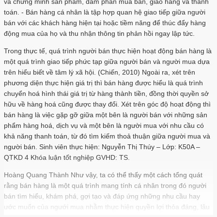
và chứng minh sản phẩm, đàm phán mua bán, giao hàng và thanh
toán. - Bán hàng cá nhân là tập hợp quan hệ giao tiếp giữa người
bán với các khách hàng hiện tại hoặc tiềm năng để thúc đẩy hàng
động mua của họ và thu nhận thông tin phản hồi ngay lập tức.
Trong thực tế, quá trình người bán thực hiện hoạt động bán hàng là
một quá trình giao tiếp phức tạp giữa người bán và người mua dựa
trên hiểu biết về tâm lý xã hội. (Chiến, 2010) Ngoài ra, xét trên
phương diện thực hiện giá trị thì bán hàng được hiểu là quá trình
chuyển hoá hình thái giá trị từ hàng thành tiền, đồng thời quyền sở
hữu về hàng hoá cũng được thay đổi. Xét trên góc độ hoạt động thì
bán hàng là việc gặp gỡ giữa một bên là người bán với những sản
phẩm hàng hoá, dịch vụ và một bên là người mua với nhu cầu có
khả năng thanh toán, từ đó tìm kiếm thoả thuận giữa người mua và
người bán. Sinh viên thực hiện: Nguyễn Thị Thúy – Lớp: K50A –
QTKD 4 Khóa luận tốt nghiệp GVHD: TS.
Hoàng Quang Thành Như vậy, ta có thể thấy một cách tổng quát
rằng bán hàng là một quá trình mang tính cá nhân trong đó người
bán tìm hiểu, khám phá, gợi tạo và đáp ứng những nhu cầu hay
ước muốn của ngưới mua nhằm thực hiện quyền lợi thỏa đáng, lâu