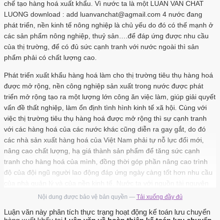
chế tạo hàng hoá xuất khẩu. Vì nước ta là một LUAN VAN CHAT
LUONG download : add luanvanchat@agmail.com 4 nước đang
phát triển, nền kinh tế nông nghiệp là chủ yếu do đó có thế mạnh ở
các sản phẩm nông nghiệp, thuỷ sản….để đáp ứng được nhu cầu
của thị trường, để có đủ sức cạnh tranh với nước ngoài thì sản
phẩm phải có chất lượng cao.
Phát triển xuất khẩu hàng hoá làm cho thị trường tiêu thụ hàng hoá
được mở rộng, nền công nghiệp sản xuất trong nước được phát
triển mở rộng tạo ra một lượng lớn công ăn việc làm, giúp giải quyết
vấn đề thất nghiệp, làm ổn định tình hình kinh tế xã hội. Cùng với
việc thị trường tiêu thụ hàng hoá được mở rộng thì sự cạnh tranh
với các hàng hoá của các nước khác cũng diễn ra gay gắt, do đó
các nhà sản xuất hàng hoá của Việt Nam phải tự nỗ lực đổi mới,
nâng cao chất lượng, hạ giá thành sản phẩm để tăng sức cạnh
tranh cho hàng hoá của mình, đồng thời góp phần nâng cao trình
độ của đội ngũ người lao động đáp ứng ngày càng tốt hơn nhu cầu
của nhà quản lý và của nền kinh tế. Nước ta với nguồn tài nguyên
thiên nhiên phong phú và đa dạng do đó xuất khẩu còn giải quyết
Nội dung được bảo vệ bản quyền —
Tải xuống đầy đủ
vấn đề khai thác nguyồn tài nguyên thiên nhiên có hiệu quả và hợp
Luận văn này phân tích thực trạng hoạt động kế toán lưu chuyển
lý. Nền khoa học kỹ thuật nước ta còn lạc hậu chưa tự sản xuất