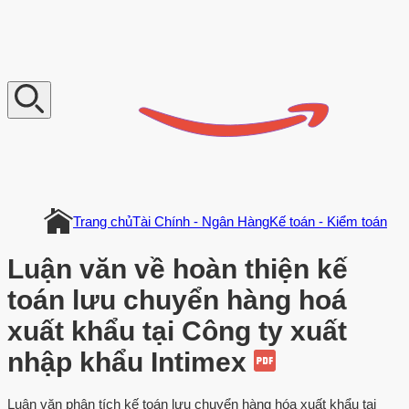
V
n
D
o
c
u
m
e
n
t
Trang chủ
Tài Chính - Ngân Hàng
Kế toán - Kiểm toán
Luận văn về hoàn thiện kế
toán lưu chuyển hàng hoá
xuất khẩu tại Công ty xuất
nhập khẩu Intimex
Luận văn phân tích kế toán lưu chuyển hàng hóa xuất khẩu tại