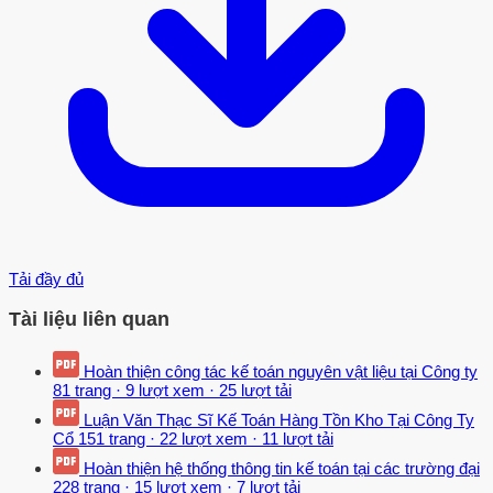
Tải đầy đủ
Tài liệu liên quan
Hoàn thiện công tác kế toán nguyên vật liệu tại Công ty
81 trang
·
9 lượt xem
·
25 lượt tải
Luận Văn Thạc Sĩ Kế Toán Hàng Tồn Kho Tại Công Ty
Cổ
151 trang
·
22 lượt xem
·
11 lượt tải
Hoàn thiện hệ thống thông tin kế toán tại các trường đại
228 trang
·
15 lượt xem
·
7 lượt tải