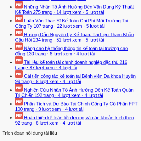
Những Nhân Tố Ảnh Hưởng Đến Vận Dụng Kỹ Thuật
Kế Toán
275 trang
·
14 lượt xem
·
5 lượt tải
Luận Văn Thạc Sĩ Kế Toán Chi Phí Môi Trường Tại
Công Ty
107 trang
·
22 lượt xem
·
5 lượt tải
Hướng Dẫn Nguyên Lý Kế Toán: Tài Liệu Tham Khảo
Câu Hỏi
234 trang
·
51 lượt xem
·
5 lượt tải
Nâng cao hệ thống thông tin kế toán tại trường cao
đẳng
130 trang
·
6 lượt xem
·
4 lượt tải
Tài liệu kế toán tài chính doanh nghiệp đặc thù
216
trang
·
87 lượt xem
·
4 lượt tải
Cải tiến công tác kế toán tại Bệnh viện Đa khoa Huyện
99 trang
·
8 lượt xem
·
4 lượt tải
Nghiên Cứu Nhân Tố Ảnh Hưởng Đến Kế Toán Quản
Trị Chiến
192 trang
·
4 lượt xem
·
4 lượt tải
Phân Tích và Dự Báo Tài Chính Công Ty Cổ Phần FPT
100 trang
·
9 lượt xem
·
4 lượt tải
Hoàn thiện kế toán tiền lương và các khoản trích theo
92 trang
·
8 lượt xem
·
4 lượt tải
Trích đoạn nội dung tài liệu