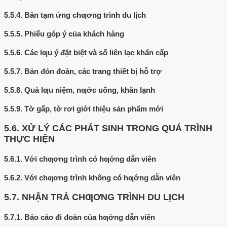
5.5.4.
Bản tạm ứng chƣơng trình du lịch
5.5.5.
Phiếu góp ý của khách hàng
5.5.6.
Các lƣu ý đặt biệt và số liên lạc khẩn cấp
5.5.7.
Bản đón đoàn, các trang thiết bị hỗ trợ
5.5.8.
Quà lƣu niệm, nƣớc uống, khăn lạnh
5.5.9.
Tờ gấp, tờ rơi giới thiệu sản phẩm mới
5.6.
XỬ LÝ CÁC PHÁT SINH TRONG QUÁ TRÌNH
THỰC HIỆN
5.6.1.
Với chƣơng trình có hƣớng dẫn viên
5.6.2.
Với chƣơng trình không có hƣớng dẫn viên
5.7.
NHẬN TRẢ CHƢƠNG TRÌNH DU LỊCH
5.7.1.
Báo cáo đi đoàn của hƣớng dẫn viên