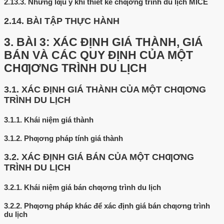
2.13.3.
Những lƣu ý khi thiết kế chƣơng trình du lịch MICE
2.14.
BÀI TẬP THỰC HÀNH
3.
BÀI 3: XÁC ĐỊNH GIÁ THÀNH, GIÁ
BÁN VÀ CÁC QUY ĐỊNH CỦA MỘT
CHƢƠNG TRÌNH DU LỊCH
3.1.
XÁC ĐỊNH GIÁ THÀNH CỦA MỘT CHƢƠNG
TRÌNH DU LỊCH
3.1.1.
Khái niệm giá thành
3.1.2.
Phƣơng pháp tính giá thành
3.2.
XÁC ĐỊNH GIÁ BÁN CỦA MỘT CHƢƠNG
TRÌNH DU LỊCH
3.2.1.
Khái niệm giá bán chƣơng trình du lịch
3.2.2.
Phƣơng pháp khác để xác định giá bán chƣơng trình
du lịch