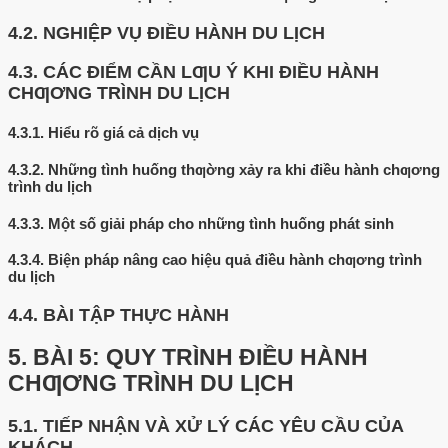
4.2.
NGHIỆP VỤ ĐIỀU HÀNH DU LỊCH
4.3.
CÁC ĐIỂM CẦN LƢU Ý KHI ĐIỀU HÀNH
CHƢƠNG TRÌNH DU LỊCH
4.3.1.
Hiểu rõ giá cả dịch vụ
4.3.2.
Những tình huống thƣờng xảy ra khi điều hành chƣơng
trình du lịch
4.3.3.
Một số giải pháp cho những tình huống phát sinh
4.3.4.
Biện pháp nâng cao hiệu quả điều hành chƣơng trình
du lịch
4.4.
BÀI TẬP THỰC HÀNH
5.
BÀI 5: QUY TRÌNH ĐIỀU HÀNH
CHƢƠNG TRÌNH DU LỊCH
5.1.
TIẾP NHẬN VÀ XỬ LÝ CÁC YÊU CẦU CỦA
KHÁCH