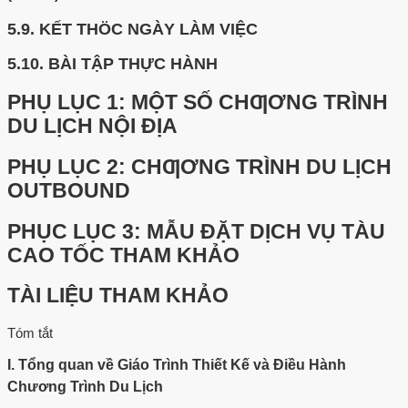
5.9.
KẾT THÖC NGÀY LÀM VIỆC
5.10.
BÀI TẬP THỰC HÀNH
PHỤ LỤC 1: MỘT SỐ CHƢƠNG TRÌNH
DU LỊCH NỘI ĐỊA
PHỤ LỤC 2: CHƢƠNG TRÌNH DU LỊCH
OUTBOUND
PHỤC LỤC 3: MẪU ĐẶT DỊCH VỤ TÀU
CAO TỐC THAM KHẢO
TÀI LIỆU THAM KHẢO
Tóm tắt
I. Tổng quan về Giáo Trình Thiết Kế và Điều Hành
Chương Trình Du Lịch