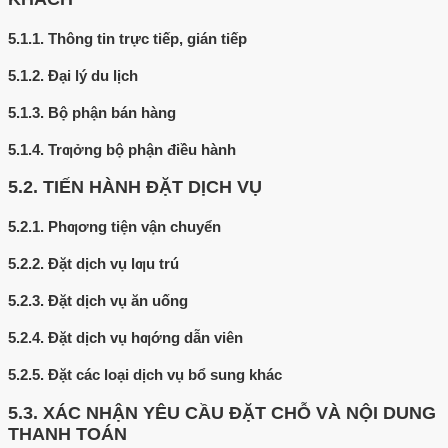
5.1.1.
Thông tin trực tiếp, gián tiếp
5.1.2.
Đại lý du lịch
5.1.3.
Bộ phận bán hàng
5.1.4.
Trƣởng bộ phận điều hành
5.2.
TIẾN HÀNH ĐẶT DỊCH VỤ
5.2.1.
Phƣơng tiện vận chuyển
5.2.2.
Đặt dịch vụ lƣu trú
5.2.3.
Đặt dịch vụ ăn uống
5.2.4.
Đặt dịch vụ hƣớng dẫn viên
5.2.5.
Đặt các loại dịch vụ bổ sung khác
5.3.
XÁC NHẬN YÊU CẦU ĐẶT CHỖ VÀ NỘI DUNG
THANH TOÁN