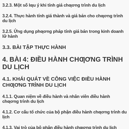
3.2.3.
Một số lƣu ý khi tính giá chƣơng trình du lịch
3.2.4.
Thực hành tính giá thành và giá bán cho chƣơng trình
du lịch
3.2.5.
Ứng dụng phƣơng pháp tính giá bán trong kinh doanh
lữ hành
3.3.
BÀI TẬP THỰC HÀNH
4.
BÀI 4: ĐIỀU HÀNH CHƢƠNG TRÌNH
DU LỊCH
4.1.
KHÁI QUÁT VỀ CÔNG VIỆC ĐIỀU HÀNH
CHƢƠNG TRÌNH DU LỊCH
4.1.1.
Quan niệm về điều hành và nhân viên điều hành
chƣơng trình du lịch
4.1.2.
Cơ cấu tổ chức của bộ phận điều hành chƣơng trình du
lịch
4.1.3.
Vai trò của bộ phận điều hành chƣơng trình du lịch