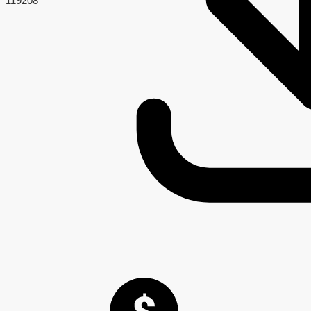
119
208