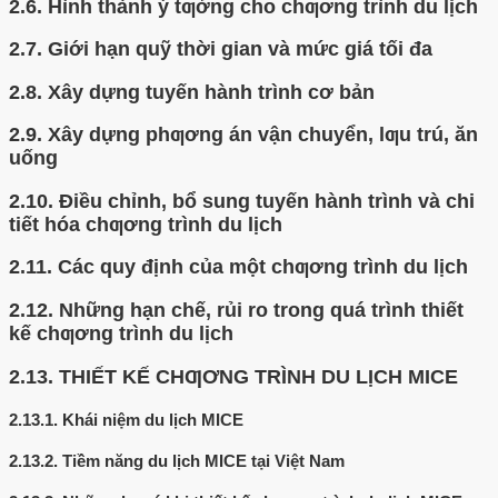
2.6.
Hình thành ý tƣởng cho chƣơng trình du lịch
2.7.
Giới hạn quỹ thời gian và mức giá tối đa
2.8.
Xây dựng tuyến hành trình cơ bản
2.9.
Xây dựng phƣơng án vận chuyển, lƣu trú, ăn
uống
2.10.
Điều chỉnh, bổ sung tuyến hành trình và chi
tiết hóa chƣơng trình du lịch
2.11.
Các quy định của một chƣơng trình du lịch
2.12.
Những hạn chế, rủi ro trong quá trình thiết
kế chƣơng trình du lịch
2.13.
THIẾT KẾ CHƢƠNG TRÌNH DU LỊCH MICE
2.13.1.
Khái niệm du lịch MICE
2.13.2.
Tiềm năng du lịch MICE tại Việt Nam