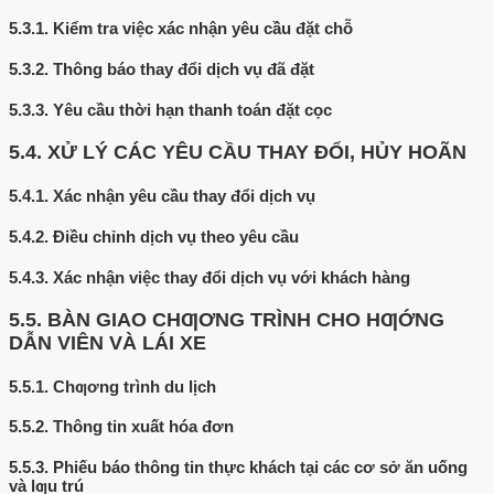
5.3.1.
Kiểm tra việc xác nhận yêu cầu đặt chỗ
5.3.2.
Thông báo thay đổi dịch vụ đã đặt
5.3.3.
Yêu cầu thời hạn thanh toán đặt cọc
5.4.
XỬ LÝ CÁC YÊU CẦU THAY ĐỔI, HỦY HOÃN
5.4.1.
Xác nhận yêu cầu thay đổi dịch vụ
5.4.2.
Điều chỉnh dịch vụ theo yêu cầu
5.4.3.
Xác nhận việc thay đổi dịch vụ với khách hàng
5.5.
BÀN GIAO CHƢƠNG TRÌNH CHO HƢỚNG
DẪN VIÊN VÀ LÁI XE
5.5.1.
Chƣơng trình du lịch
5.5.2.
Thông tin xuất hóa đơn
5.5.3.
Phiếu báo thông tin thực khách tại các cơ sở ăn uống
và lƣu trú