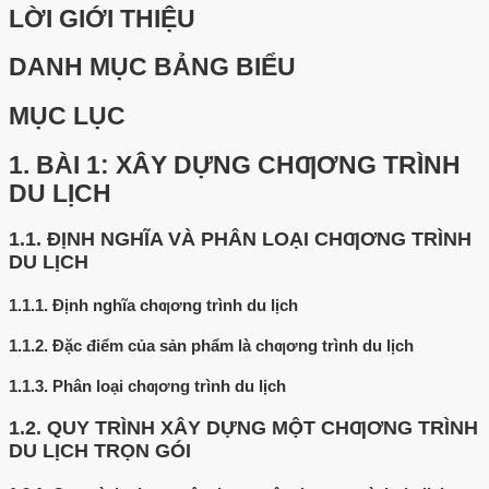
LỜI GIỚI THIỆU
DANH MỤC BẢNG BIỂU
MỤC LỤC
1.
BÀI 1: XÂY DỰNG CHƢƠNG TRÌNH
DU LỊCH
1.1.
ĐỊNH NGHĨA VÀ PHÂN LOẠI CHƢƠNG TRÌNH
DU LỊCH
1.1.1.
Định nghĩa chƣơng trình du lịch
1.1.2.
Đặc điểm của sản phẩm là chƣơng trình du lịch
1.1.3.
Phân loại chƣơng trình du lịch
1.2.
QUY TRÌNH XÂY DỰNG MỘT CHƢƠNG TRÌNH
DU LỊCH TRỌN GÓI