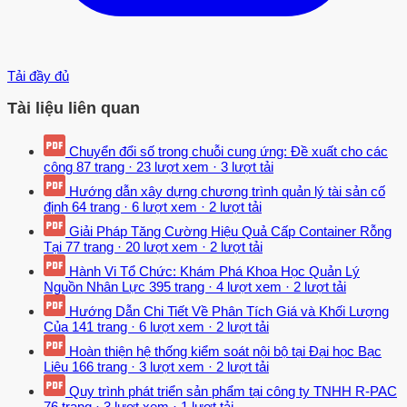
Tải đầy đủ
Tài liệu liên quan
Chuyển đổi số trong chuỗi cung ứng: Đề xuất cho các
công
87 trang
·
23 lượt xem
·
3 lượt tải
Hướng dẫn xây dựng chương trình quản lý tài sản cố
định
64 trang
·
6 lượt xem
·
2 lượt tải
Giải Pháp Tăng Cường Hiệu Quả Cấp Container Rỗng
Tại
77 trang
·
20 lượt xem
·
2 lượt tải
Hành Vi Tổ Chức: Khám Phá Khoa Học Quản Lý
Nguồn Nhân Lực
395 trang
·
4 lượt xem
·
2 lượt tải
Hướng Dẫn Chi Tiết Về Phân Tích Giá và Khối Lượng
Của
141 trang
·
6 lượt xem
·
2 lượt tải
Hoàn thiện hệ thống kiểm soát nội bộ tại Đại học Bạc
Liêu
166 trang
·
3 lượt xem
·
2 lượt tải
Quy trình phát triển sản phẩm tại công ty TNHH R-PAC
76 trang
·
3 lượt xem
·
1 lượt tải