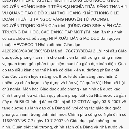
ĐÀO HUY HIỆP  NGUYỄN MẠNH HƯỞNG LƯU NGỌC KHẢI 
NGUYỄN HOÀNG MINH  TRẦN ĐẠI NGHĨA TRẦN ĐĂNG THANH 
VŨ QUANG TẠO  ĐỖ XUÂN TẢO HOÀNG KHẮC THÔNG  LÊ
DOÃN THUẬT  TẠ NGỌC VÃNG NGUYỄN TỪ VƯỢNG 
NGUYỄN TRỌNG XUÂN Giáo trình (DÙNG CHO SINH VIÊN CÁC
TRƯỜNG ĐẠI HỌC, CAO ĐẲNG) TẬP MỘT (Tái bản lần thứ nhất,
có sửa chữa và bổ sung) NHÀ XUẤT BẢN GIÁO DỤC Bản quyền
thuộc HEVOBCO  Nhà xuất bản Giáo dục
4122008/CXB/8869/GD Mã số : 7G073Y8DAI 2 Lời nói đầu Giáo
dục quốc phòng - an ninh cho sinh viên là một trong những nhiệm
vụ quan trọng góp phần thực hiện mục tiêu giáo dục toàn diện. Qua
đó tạo điều kiện cho thế hệ trẻ có điều kiện tu dưỡng phẩm chất
đạo đức và rèn luyện năng lực thực tế để sẵn sàng thực hiện 2
nhiệm vụ chiến lược : xây dựng và bảo vệ Tổ quốc Việt Nam xã hội
chủ nghĩa. Môn học Giáo dục quốc phòng - an ninh đã được xác
định trong nhiều văn bản quy phạm pháp luật của Nhà nước và gần
đây nhất Bộ Chính trị đã có Chỉ thị số 12-CT/TW ngày 03-5-2007 về
tăng cường sự lãnh đạo của Đảng đối với công tác giáo dục quốc
phòng, an ninh trong tình hình mới, Chính phủ cũng có Nghị định số
116/2007/NĐ-CP ngày 10-7-2007 về Giáo dục quốc phòng - an
ninh. Quán triệt chủ trương, chính sách của Đảng và Nhà nước về