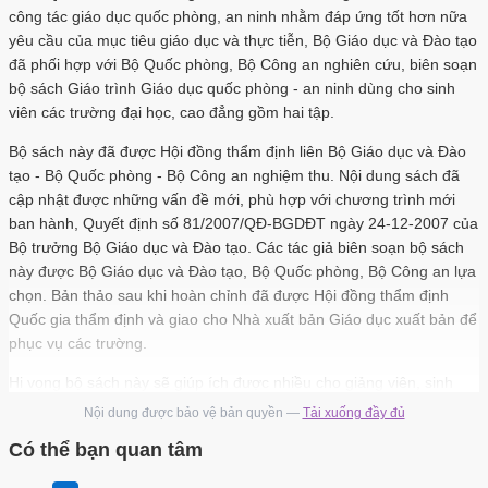
công tác giáo dục quốc phòng, an ninh nhằm đáp ứng tốt hơn nữa
yêu cầu của mục tiêu giáo dục và thực tiễn, Bộ Giáo dục và Đào tạo
đã phối hợp với Bộ Quốc phòng, Bộ Công an nghiên cứu, biên soạn
bộ sách Giáo trình Giáo dục quốc phòng - an ninh dùng cho sinh
viên các trường đại học, cao đẳng gồm hai tập.
Bộ sách này đã được Hội đồng thẩm định liên Bộ Giáo dục và Đào
tạo - Bộ Quốc phòng - Bộ Công an nghiệm thu. Nội dung sách đã
cập nhật được những vấn đề mới, phù hợp với chương trình mới
ban hành, Quyết định số 81/2007/QĐ-BGDĐT ngày 24-12-2007 của
Bộ trưởng Bộ Giáo dục và Đào tạo. Các tác giả biên soạn bộ sách
này được Bộ Giáo dục và Đào tạo, Bộ Quốc phòng, Bộ Công an lựa
chọn. Bản thảo sau khi hoàn chỉnh đã được Hội đồng thẩm định
Quốc gia thẩm định và giao cho Nhà xuất bản Giáo dục xuất bản để
phục vụ các trường.
Hi vọng bộ sách này sẽ giúp ích được nhiều cho giảng viên, sinh
viên và nhà trường trong việc thực hiện nhiệm vụ giáo dục quốc
Nội dung được bảo vệ bản quyền —
Tải xuống đầy đủ
phòng, an ninh toàn dân. Mặc dù đã có nhiều cố gắng, song khó
Có thể bạn quan tâm
tránh khỏi những sơ suất nhất định. Chúng tôi mong nhận được
nhiều ý kiến đóng góp của các đồng chí giảng viên, cán bộ chỉ đạo