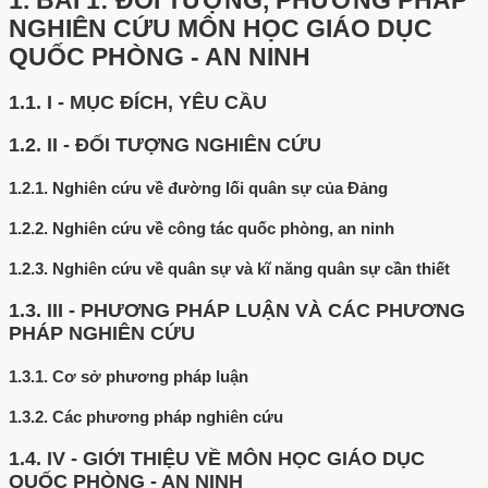
1.
BÀI 1: ĐỐI TƯỢNG, PHƯƠNG PHÁP
NGHIÊN CỨU MÔN HỌC GIÁO DỤC
QUỐC PHÒNG - AN NINH
1.1.
I - MỤC ĐÍCH, YÊU CẦU
1.2.
II - ĐỐI TƯỢNG NGHIÊN CỨU
1.2.1.
Nghiên cứu về đường lối quân sự của Đảng
1.2.2.
Nghiên cứu về công tác quốc phòng, an ninh
1.2.3.
Nghiên cứu về quân sự và kĩ năng quân sự cần thiết
1.3.
III - PHƯƠNG PHÁP LUẬN VÀ CÁC PHƯƠNG
PHÁP NGHIÊN CỨU
1.3.1.
Cơ sở phương pháp luận
1.3.2.
Các phương pháp nghiên cứu
1.4.
IV - GIỚI THIỆU VỀ MÔN HỌC GIÁO DỤC
QUỐC PHÒNG - AN NINH