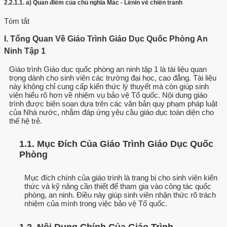
2.2.1.1.
a) Quan điểm của chủ nghĩa Mác - Lênin về chiến tranh
Tóm tắt
I. Tổng Quan Về Giáo Trình Giáo Dục Quốc Phòng An
Ninh Tập 1
Giáo trình Giáo dục quốc phòng an ninh tập 1 là tài liệu quan
trọng dành cho sinh viên các trường đại học, cao đẳng. Tài liệu
này không chỉ cung cấp kiến thức lý thuyết mà còn giúp sinh
viên hiểu rõ hơn về nhiệm vụ bảo vệ Tổ quốc. Nội dung giáo
trình được biên soạn dựa trên các văn bản quy phạm pháp luật
của Nhà nước, nhằm đáp ứng yêu cầu giáo dục toàn diện cho
thế hệ trẻ.
1.1. Mục Đích Của Giáo Trình Giáo Dục Quốc
Phòng
Mục đích chính của giáo trình là trang bị cho sinh viên kiến
thức và kỹ năng cần thiết để tham gia vào công tác quốc
phòng, an ninh. Điều này giúp sinh viên nhận thức rõ trách
nhiệm của mình trong việc bảo vệ Tổ quốc.
1.2. Nội Dung Chính Của Giáo Trình