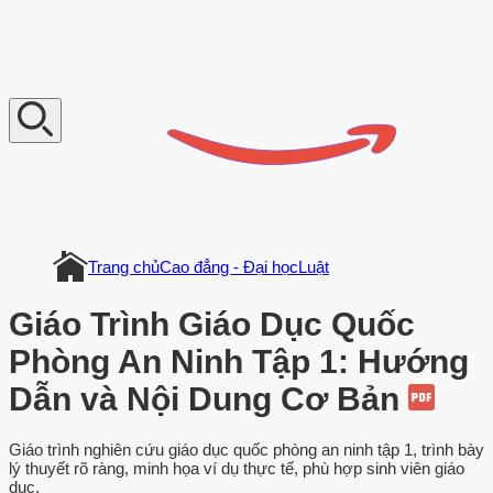
V
n
D
o
c
u
m
e
n
t
Trang chủ
Cao đẳng - Đại học
Luật
Giáo Trình Giáo Dục Quốc
Phòng An Ninh Tập 1: Hướng
Dẫn và Nội Dung Cơ Bản
Giáo trình nghiên cứu giáo dục quốc phòng an ninh tập 1, trình bày
lý thuyết rõ ràng, minh họa ví dụ thực tế, phù hợp sinh viên giáo
dục.