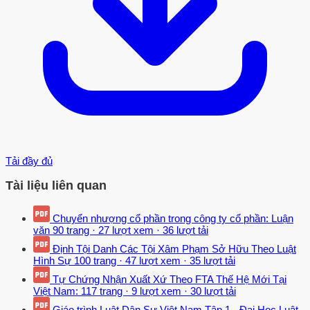
Tải đầy đủ
Tài liệu liên quan
Chuyển nhượng cổ phần trong công ty cổ phần: Luận
văn
90 trang
·
27 lượt xem
·
36 lượt tải
Định Tội Danh Các Tội Xâm Phạm Sở Hữu Theo Luật
Hình Sự
100 trang
·
47 lượt xem
·
35 lượt tải
Tự Chứng Nhận Xuất Xứ Theo FTA Thế Hệ Mới Tại
Việt Nam:
117 trang
·
9 lượt xem
·
30 lượt tải
Giáo trình Luật Dân Sự Việt Nam Tập 1 - Đại Học Luật