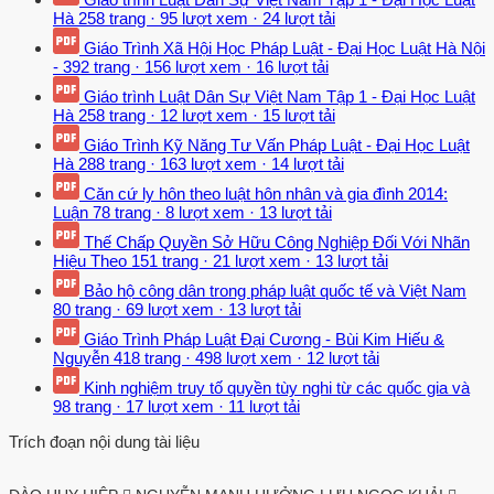
Hà
258 trang
·
95 lượt xem
·
24 lượt tải
Giáo Trình Xã Hội Học Pháp Luật - Đại Học Luật Hà Nội
-
392 trang
·
156 lượt xem
·
16 lượt tải
Giáo trình Luật Dân Sự Việt Nam Tập 1 - Đại Học Luật
Hà
258 trang
·
12 lượt xem
·
15 lượt tải
Giáo Trình Kỹ Năng Tư Vấn Pháp Luật - Đại Học Luật
Hà
288 trang
·
163 lượt xem
·
14 lượt tải
Căn cứ ly hôn theo luật hôn nhân và gia đình 2014:
Luận
78 trang
·
8 lượt xem
·
13 lượt tải
Thế Chấp Quyền Sở Hữu Công Nghiệp Đối Với Nhãn
Hiệu Theo
151 trang
·
21 lượt xem
·
13 lượt tải
Bảo hộ công dân trong pháp luật quốc tế và Việt Nam
80 trang
·
69 lượt xem
·
13 lượt tải
Giáo Trình Pháp Luật Đại Cương - Bùi Kim Hiếu &
Nguyễn
418 trang
·
498 lượt xem
·
12 lượt tải
Kinh nghiệm truy tố quyền tùy nghi từ các quốc gia và
98 trang
·
17 lượt xem
·
11 lượt tải
Trích đoạn nội dung tài liệu