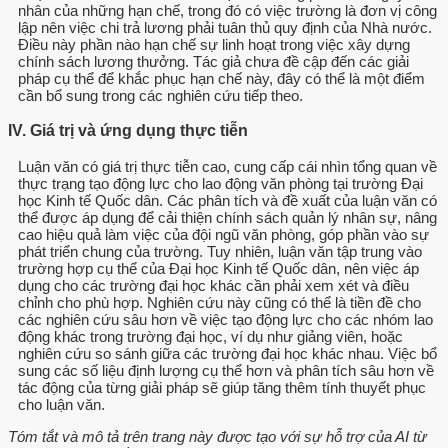
nhân của những hạn chế, trong đó có việc trường là đơn vị công
lập nên việc chi trả lương phải tuân thủ quy định của Nhà nước.
Điều này phần nào hạn chế sự linh hoạt trong việc xây dựng
chính sách lương thưởng. Tác giả chưa đề cập đến các giải
pháp cụ thể để khắc phục hạn chế này, đây có thể là một điểm
cần bổ sung trong các nghiên cứu tiếp theo.
IV. Giá trị và ứng dụng thực tiễn
Luận văn có giá trị thực tiễn cao, cung cấp cái nhìn tổng quan về
thực trạng tạo động lực cho lao động văn phòng tại trường Đại
học Kinh tế Quốc dân. Các phân tích và đề xuất của luận văn có
thể được áp dụng để cải thiện chính sách quản lý nhân sự, nâng
cao hiệu quả làm việc của đội ngũ văn phòng, góp phần vào sự
phát triển chung của trường. Tuy nhiên, luận văn tập trung vào
trường hợp cụ thể của Đại học Kinh tế Quốc dân, nên việc áp
dụng cho các trường đại học khác cần phải xem xét và điều
chỉnh cho phù hợp. Nghiên cứu này cũng có thể là tiền đề cho
các nghiên cứu sâu hơn về việc tạo động lực cho các nhóm lao
động khác trong trường đại học, ví dụ như giảng viên, hoặc
nghiên cứu so sánh giữa các trường đại học khác nhau. Việc bổ
sung các số liệu định lượng cụ thể hơn và phân tích sâu hơn về
tác động của từng giải pháp sẽ giúp tăng thêm tính thuyết phục
cho luận văn.
Tóm tắt và mô tả trên trang này được tạo với sự hỗ trợ của AI từ