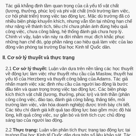
Tác giả khẳng định tầm quan trọng của cả yếu tố vật chất
(lương, thưởng, phúc lợi) và phi vật chất (môi trường làm việc,
cơ hội phát triển) trong việc tạo động lực. Mặc dù trường đã có
nhiều biện pháp khuyến khích, nhưng vẫn tồn tại những hạn chế
như nặng về thành tích, tiêu chí chưa phản ánh đúng hiệu quả
công việc, chưa công bằng, hệ thống đánh giá chưa hợp lý.
Chính vì vậy, luận văn này ra đời nhằm mục đích khắc phục
những hạn chế đó, góp phần nâng cao hiệu quả làm việc của lao
động văn phòng tại trường Đại học Kinh tế Quốc dân.
II. Cơ sở lý thuyết và thực trạng
2.1
Cơ sở lý thuyết:
Luận văn dựa trên nền tảng các học thuyết
về động lực làm việc như thuyết nhu cầu của Maslow, thuyết hai
yếu tố của Herzberg và thuyết công bằng của Adams. Tác giả
nhấn mạnh việc xác định nhu cầu của người lao động là bước
đầu tiên và quan trọng trong việc tạo động lực. Các biện pháp
kích thích vật chất (lương, thưởng, phúc lợi) và tinh thần (phân
công công việc, đào tạo, đánh giá công bằng, thăng tiến, môi
trường làm việc, văn hóa doanh nghiệp) được trình bày chi tiết.
Các tiêu chí đánh giá kết quả tạo động lực bao gồm mức độ hài
lòng, kết quả công việc, sự gắn bó và tính tích cực chủ động
sáng tạo của người lao động.
2.2
Thực trạng:
Luận văn phân tích thực trạng tạo động lực tại
trường Đại học Kinh tế Quốc dân dựa trên số liệu khảo sát. Tác