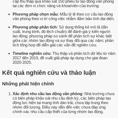
cấp thu thập qua khảo sát 150 phiếu từ lao động văn phòng
tại các đơn vị chức năng và khoa/viện của trường.
Phương pháp chọn mẫu
: Mẫu tỷ lệ theo cơ cấu lao động
văn phòng theo vị trí công việc nhằm đảm bảo tính đại diện.
Phương pháp phân tích
: Sử dụng thống kê mô tả (tần
suất, trung bình, độ lệch chuẩn) để đánh giá ý kiến người
lao động; phương pháp so sánh để phân tích sự khác biệt
giữa các nhóm lao động và sự thay đổi qua các năm; phân
tích tổng hợp để diễn giải các vấn đề nghiên cứu.
Timeline nghiên cứu
: Thu thập và phân tích dữ liệu từ năm
2017 đến 2019, đề xuất giải pháp áp dụng cho giai đoạn
2020-2025.
Kết quả nghiên cứu và thảo luận
Những phát hiện chính
Xác định nhu cầu lao động văn phòng
: Nhà trường chưa
có biện pháp khảo sát nhu cầu định kỳ, các biện pháp tạo
động lực hiện tại mang tính dàn trải, chưa tập trung theo
nhóm đối tượng. Điều này dẫn đến việc chưa đáp ứng
chính xác nhu cầu cấp thiết của từng nhóm lao động.