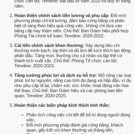
chức cán bộ; Timeline: bắt đầu từ năm 2020 và duy trì hàng
năm.
Hoàn thiện chính sách tiền lương và phụ cấp
: Đổi mới
phương pháp chi trả lương, đảm bảo công bằng và phân
biệt rõ ràng theo hiệu quả công việc, không chỉ dựa vào
bằng cấp hay thâm niên. Chủ thể: Ban Giám hiệu phối hợp
Phòng Tài chính kế toán; Timeline: 2020-2022.
Cải tiến chính sách khen thưởng
: Xây dựng tiêu chí
thưởng minh bạch, kịp thời và đủ lớn để kích thích lao động
phấn đấu. Tăng mức thưởng cho cá nhân và tập thể có
thành tích xuất sắc. Chủ thể: Phòng Tổ chức cán bộ;
Timeline: 2020-2023.
Tăng cường phúc lợi và dịch vụ hỗ trợ
: Mở rộng các loại
phúc lợi tự nguyện, nâng cao tính đa dạng và hấp dẫn, ví dụ
như phụ cấp đi lại, chăm sóc sức khỏe, hoạt động văn hóa
thể thao. Chủ thể: Ban Giám hiệu và các phòng ban liên
quan; Timeline: 2020-2025.
Hoàn thiện các biện pháp kích thích tinh thần
:
Phân tích công việc chi tiết để bố trí đúng người đúng
việc.
Đổi mới phương pháp đánh giá công bằng, khách
quan, gắn kết với khen thưởng và thăng tiến.