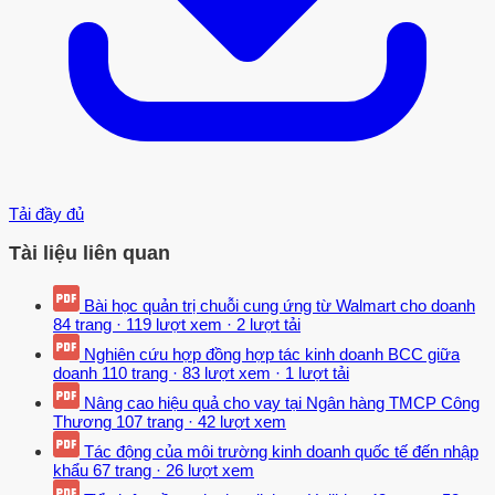
Tải đầy đủ
Tài liệu liên quan
Bài học quản trị chuỗi cung ứng từ Walmart cho doanh
84 trang
·
119 lượt xem
·
2 lượt tải
Nghiên cứu hợp đồng hợp tác kinh doanh BCC giữa
doanh
110 trang
·
83 lượt xem
·
1 lượt tải
Nâng cao hiệu quả cho vay tại Ngân hàng TMCP Công
Thương
107 trang
·
42 lượt xem
Tác động của môi trường kinh doanh quốc tế đến nhập
khẩu
67 trang
·
26 lượt xem