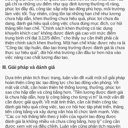
giả chỉ ra những ưu điểm như quy định lương thưởng rõ ràng,
phúc lợi đầy đủ, công tác sắp xếp lao động phù hợp, môi trường
làm việc tốt. Tuy nhiên, cũng tồn tại những hạn chế như lương
chưa hấp dẫn, khen thưởng chưa hiệu quả, phúc lợi chưa đa
dạng, đánh giá hiệu quả công việc chưa đúng mục đích, cơ hội
thăng tiến hạn chế. "Chính sách khen thưởng có tác dụng
khuyến khích cao” không được đánh giá cao với mức điểm
trung bình chỉ đạt 3,12/5 điểm." cho thấy sự cần thiết phải cải
thiện chính sách khen thưởng. Một hạn chế khác được nêu ra là
"Công tác tập huấn, đào tạo trong trường được đánh giá là chưa
thực sự hiệu quả", đòi hỏi nhà trường cần đầu tư hơn nữa vào
việc nâng cao chất lượng đào tạo.
III. Giải pháp và đánh giá
Dựa trên phân tích thực trạng, luận văn đề xuất một số giải pháp
hoàn thiện công tác tạo động lực cho lao động văn phòng. Về
mặt vật chất, cần hoàn thiện hệ thống lương, thưởng, phúc lợi
sao cho hấp dẫn và công bằng hơn. "Tiền lương được đánh giá
là chưa hấp dẫn, hợp lý công bằng cho từng vị trí" là một vấn đề
cần được giải quyết. Về mặt tinh thần, cần cải thiện công tác
đánh giá hiệu quả công việc, tạo cơ hội học tập phát triển, thăng
tiến công bằng và xây dựng văn hóa tổ chức lành mạnh. Việc
"Các cơ hội thăng tiến theo ý kiến của người lao động được
đánh giá là không nhiều và chưa công bằng, hợp lý" cũng cần
được xem xét và điều chỉnh. Luận văn cũng phân tích nguyên