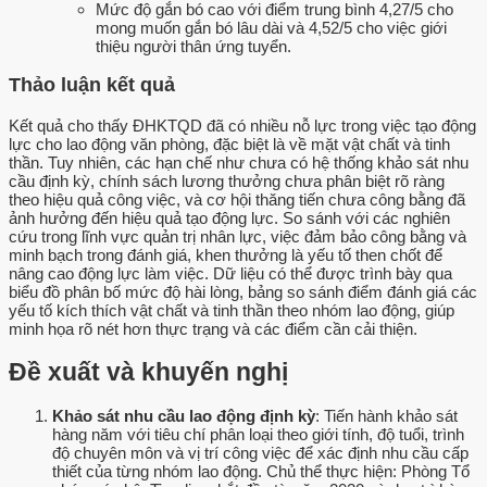
Mức độ gắn bó cao với điểm trung bình 4,27/5 cho
mong muốn gắn bó lâu dài và 4,52/5 cho việc giới
thiệu người thân ứng tuyển.
Thảo luận kết quả
Kết quả cho thấy ĐHKTQD đã có nhiều nỗ lực trong việc tạo động
lực cho lao động văn phòng, đặc biệt là về mặt vật chất và tinh
thần. Tuy nhiên, các hạn chế như chưa có hệ thống khảo sát nhu
cầu định kỳ, chính sách lương thưởng chưa phân biệt rõ ràng
theo hiệu quả công việc, và cơ hội thăng tiến chưa công bằng đã
ảnh hưởng đến hiệu quả tạo động lực. So sánh với các nghiên
cứu trong lĩnh vực quản trị nhân lực, việc đảm bảo công bằng và
minh bạch trong đánh giá, khen thưởng là yếu tố then chốt để
nâng cao động lực làm việc. Dữ liệu có thể được trình bày qua
biểu đồ phân bố mức độ hài lòng, bảng so sánh điểm đánh giá các
yếu tố kích thích vật chất và tinh thần theo nhóm lao động, giúp
minh họa rõ nét hơn thực trạng và các điểm cần cải thiện.
Đề xuất và khuyến nghị
Khảo sát nhu cầu lao động định kỳ
: Tiến hành khảo sát
hàng năm với tiêu chí phân loại theo giới tính, độ tuổi, trình
độ chuyên môn và vị trí công việc để xác định nhu cầu cấp
thiết của từng nhóm lao động. Chủ thể thực hiện: Phòng Tổ