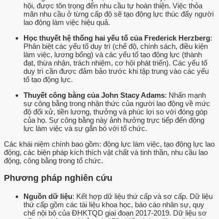
hội, được tôn trọng đến nhu cầu tự hoàn thiện. Việc thỏa
mãn nhu cầu ở từng cấp độ sẽ tạo động lực thúc đẩy người
lao động làm việc hiệu quả.
Học thuyết hệ thống hai yếu tố của Frederick Herzberg
:
Phân biệt các yếu tố duy trì (chế độ, chính sách, điều kiện
làm việc, lương bổng) và các yếu tố tạo động lực (thành
đạt, thừa nhận, trách nhiệm, cơ hội phát triển). Các yếu tố
duy trì cần được đảm bảo trước khi tập trung vào các yếu
tố tạo động lực.
Thuyết công bằng của John Stacy Adams
: Nhấn mạnh
sự công bằng trong nhận thức của người lao động về mức
độ đối xử, tiền lương, thưởng và phúc lợi so với đóng góp
của họ. Sự công bằng này ảnh hưởng trực tiếp đến động
lực làm việc và sự gắn bó với tổ chức.
Các khái niệm chính bao gồm: động lực làm việc, tạo động lực lao
động, các biện pháp kích thích vật chất và tinh thần, nhu cầu lao
động, công bằng trong tổ chức.
Phương pháp nghiên cứu
Nguồn dữ liệu
: Kết hợp dữ liệu thứ cấp và sơ cấp. Dữ liệu
thứ cấp gồm các tài liệu khoa học, báo cáo nhân sự, quy
chế nội bộ của ĐHKTQD giai đoạn 2017-2019. Dữ liệu sơ