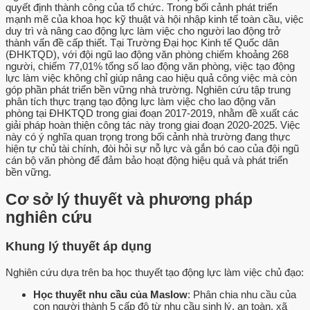
quyết định thành công của tổ chức. Trong bối cảnh phát triển
mạnh mẽ của khoa học kỹ thuật và hội nhập kinh tế toàn cầu, việc
duy trì và nâng cao động lực làm việc cho người lao động trở
thành vấn đề cấp thiết. Tại Trường Đại học Kinh tế Quốc dân
(ĐHKTQD), với đội ngũ lao động văn phòng chiếm khoảng 268
người, chiếm 77,01% tổng số lao động văn phòng, việc tạo động
lực làm việc không chỉ giúp nâng cao hiệu quả công việc mà còn
góp phần phát triển bền vững nhà trường. Nghiên cứu tập trung
phân tích thực trạng tạo động lực làm việc cho lao động văn
phòng tại ĐHKTQD trong giai đoạn 2017-2019, nhằm đề xuất các
giải pháp hoàn thiện công tác này trong giai đoạn 2020-2025. Việc
này có ý nghĩa quan trọng trong bối cảnh nhà trường đang thực
hiện tự chủ tài chính, đòi hỏi sự nỗ lực và gắn bó cao của đội ngũ
cán bộ văn phòng để đảm bảo hoạt động hiệu quả và phát triển
bền vững.
Cơ sở lý thuyết và phương pháp
nghiên cứu
Khung lý thuyết áp dụng
Nghiên cứu dựa trên ba học thuyết tạo động lực làm việc chủ đạo:
Học thuyết nhu cầu của Maslow
: Phân chia nhu cầu của
con người thành 5 cấp độ từ nhu cầu sinh lý, an toàn, xã