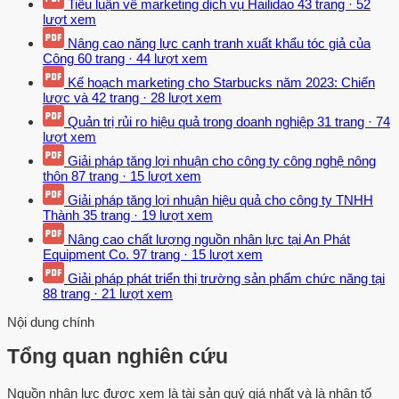
Tiểu luận về marketing dịch vụ Hailidao
43 trang
·
52
lượt xem
Nâng cao năng lực cạnh tranh xuất khẩu tóc giả của
Công
60 trang
·
44 lượt xem
Kế hoạch marketing cho Starbucks năm 2023: Chiến
lược và
42 trang
·
28 lượt xem
Quản trị rủi ro hiệu quả trong doanh nghiệp
31 trang
·
74
lượt xem
Giải pháp tăng lợi nhuận cho công ty công nghệ nông
thôn
87 trang
·
15 lượt xem
Giải pháp tăng lợi nhuận hiệu quả cho công ty TNHH
Thành
35 trang
·
19 lượt xem
Nâng cao chất lượng nguồn nhân lực tại An Phát
Equipment Co.
97 trang
·
15 lượt xem
Giải pháp phát triển thị trường sản phẩm chức năng tại
88 trang
·
21 lượt xem
Nội dung chính
Tổng quan nghiên cứu
Nguồn nhân lực được xem là tài sản quý giá nhất và là nhân tố