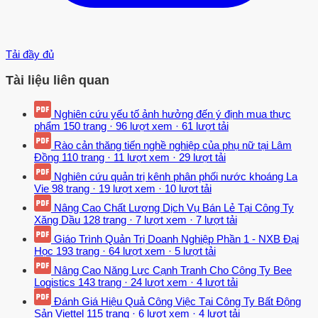
Tải đầy đủ
Tài liệu liên quan
Nghiên cứu yếu tố ảnh hưởng đến ý định mua thực
phẩm
150 trang
·
96 lượt xem
·
61 lượt tải
Rào cản thăng tiến nghề nghiệp của phụ nữ tại Lâm
Đồng
110 trang
·
11 lượt xem
·
29 lượt tải
Nghiên cứu quản trị kênh phân phối nước khoáng La
Vie
98 trang
·
19 lượt xem
·
10 lượt tải
Nâng Cao Chất Lượng Dịch Vụ Bán Lẻ Tại Công Ty
Xăng Dầu
128 trang
·
7 lượt xem
·
7 lượt tải
Giáo Trình Quản Trị Doanh Nghiệp Phần 1 - NXB Đại
Học
193 trang
·
64 lượt xem
·
5 lượt tải
Nâng Cao Năng Lực Cạnh Tranh Cho Công Ty Bee
Logistics
143 trang
·
24 lượt xem
·
4 lượt tải
Đánh Giá Hiệu Quả Công Việc Tại Công Ty Bất Động
Sản Viettel
115 trang
·
6 lượt xem
·
4 lượt tải