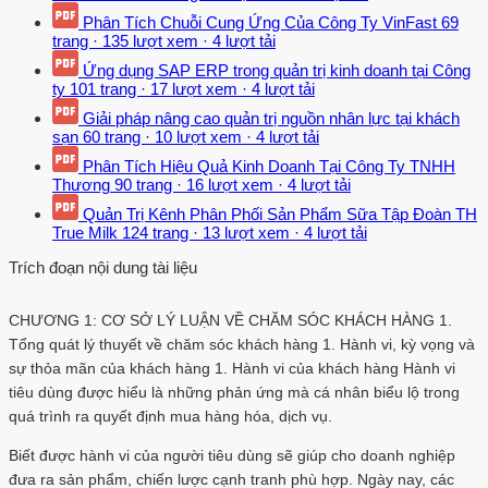
Phân Tích Chuỗi Cung Ứng Của Công Ty VinFast
69
trang
·
135 lượt xem
·
4 lượt tải
Ứng dụng SAP ERP trong quản trị kinh doanh tại Công
ty
101 trang
·
17 lượt xem
·
4 lượt tải
Giải pháp nâng cao quản trị nguồn nhân lực tại khách
sạn
60 trang
·
10 lượt xem
·
4 lượt tải
Phân Tích Hiệu Quả Kinh Doanh Tại Công Ty TNHH
Thương
90 trang
·
16 lượt xem
·
4 lượt tải
Quản Trị Kênh Phân Phối Sản Phẩm Sữa Tập Đoàn TH
True Milk
124 trang
·
13 lượt xem
·
4 lượt tải
Trích đoạn nội dung tài liệu
CHƯƠNG 1: CƠ SỞ LÝ LUẬN VỀ CHĂM SÓC KHÁCH HÀNG 1.
Tổng quát lý thuyết về chăm sóc khách hàng 1. Hành vi, kỳ vọng và
sự thỏa mãn của khách hàng 1. Hành vi của khách hàng Hành vi
tiêu dùng được hiểu là những phản ứng mà cá nhân biểu lộ trong
quá trình ra quyết định mua hàng hóa, dịch vụ.
Biết được hành vi của người tiêu dùng sẽ giúp cho doanh nghiệp
đưa ra sản phẩm, chiến lược cạnh tranh phù hợp. Ngày nay, các