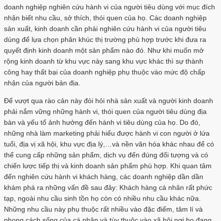
doanh nghiệp nghiên cứu hành vi của người tiêu dùng với mục đích
nhận biết nhu cầu, sở thích, thói quen của họ. Các doanh nghiệp
sản xuất, kinh doanh cần phải nghiên cứu hành vi của người tiêu
dùng để lựa chọn phân khúc thị trường phù hợp trước khi đưa ra
quyết định kinh doanh một sản phẩm nào đó. Như khi muốn mở
rộng kinh doanh từ khu vực này sang khu vực khác thì sự thành
công hay thất bại của doanh nghiệp phụ thuộc vào mức độ chấp
nhận của người bản địa.
Để vượt qua rào cản này đòi hỏi nhà sản xuất và người kinh doanh
phải nắm vững những hành vi, thói quen của người tiêu dùng địa
bàn và yếu tố ảnh hưởng đến hành vi tiêu dùng của họ. Do đó,
những nhà làm marketing phải hiểu được hành vi con người ở lứa
tuổi, địa vị xã hội, khu vực địa lý,…và nền văn hóa khác nhau để có
thể cung cấp những sản phẩm, dịch vụ đến đúng đối tượng và có
chiến lược tiếp thị và kinh doanh sản phẩm phù hợp. Khi quan tâm
đến nghiên cứu hành vi khách hàng, các doanh nghiệp dần dần
khám phá ra những vấn đề sau đây: Khách hàng cá nhân rất phức
tạp, ngoài nhu cầu sinh tồn họ còn có nhiều nhu cầu khác nữa.
Những nhu cầu này phụ thuộc rất nhiều vào đặc điểm, tâm lí và
phong cách sống của cá nhân và tùy thuộc vào xã hội nơi họ đang