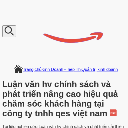
V
n
D
o
c
u
m
e
n
t
Trang chủ
Kinh Doanh - Tiếp Thị
Quản trị kinh doanh
Luận văn hv chính sách và
phát triển nâng cao hiệu quả
chăm sóc khách hàng tại
công ty tnhh qes việt nam
Tài liệu nghiên cứu Luận văn hv chính sách và phát triển cải thiện