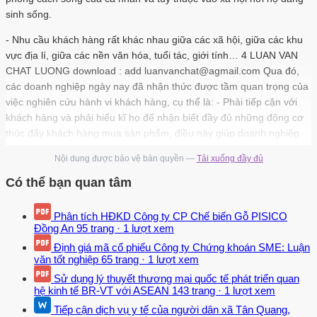
sinh sống.
- Nhu cầu khách hàng rất khác nhau giữa các xã hội, giữa các khu
vực địa lí, giữa các nền văn hóa, tuổi tác, giới tính… 4 LUAN VAN
CHAT LUONG download : add luanvanchat@agmail.com Qua đó,
các doanh nghiệp ngày nay đã nhận thức được tầm quan trọng của
việc nghiên cứu hành vi khách hàng, cụ thể là: - Phải tiếp cận với
khách hàng và phải hiểu kĩ họ để nhận biết đầy đủ những động cơ
thúc đẩy khách hàng mua sản phẩm, điều này giúp doanh nghiệp
có thể cạnh tranh hiệu quả với các đối thủ cạnh tranh của mình. -
Nội dung được bảo vệ bản quyền —
Tải xuống đầy đủ
Để triển khai được các sản phẩm mới và để xây dựng các chiến
lược. Marketing kích thích việc mua hàng, các doanh nghiệp phải
Có thể bạn quan tâm
nghiên cứu hành vi khách hàng. Chẳng hạn như thiết kế các sản
phẩm có chức năng, hình dáng, kích thước, bao bì, màu sắc phù
Phân tích HĐKD Công ty CP Chế biến Gỗ PISICO
hợp với thị hiếu và sở thích của khách hàng mục tiêu và thu hút sự
Đồng An
95 trang
·
1 lượt xem
chú ý của khách hàng.
Định giá mã cổ phiếu Công ty Chứng khoán SME: Luận
văn tốt nghiệp
65 trang
·
1 lượt xem
- Kiến thức và sự hiểu biết về khách hàng còn giúp doanh nghiệp
Sử dụng lý thuyết thương mại quốc tế phát triển quan
xây dựng các chiến lược Marketing ảnh hưởng, tác động trở lại
hệ kinh tế BR-VT với ASEAN
143 trang
·
1 lượt xem
khách hàng. Ví dụ, tung ra thị trường sản phẩm gắn với những đặc
Tiếp cận dịch vụ y tế của người dân xã Tân Quang,
điểm có tính chất cá nhân và tính chất xã hội để thúc đẩy khách