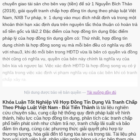
chuyển giao tài sản cho bên vay (tiền) để sử 1 Nguyễn Bích Thảo
(2018), giải quyết tranh chấp hợp đồng tín dụng theo pháp luật Việt
Nam, NXB Tư pháp, tr. 1 dụng vào mục đích nhất định và trong một
khoản thời hạn xác định dựa trên nguyên tắc thỏa thuận có hoàn trả
số tiền gốc và lãi2.2 Đặc điểm của hợp đồng tín dụng Đặc điểm
pháp lý của hợp đồng tín dụng gồm có: Thứ nhất, hợp đồng tín
dụng chính là hợp đồng song vụ mà mỗi bên đều có nghĩa vụ đối
với nhau3, khi đó mỗi bên trong HĐTD vừa là bên có quyền và đồng
thời cũng có nghĩa vụ, quyền của bên này chính là nghĩa vụ của
bên kia và ngược lại. Việc xác định HĐTD là hợp đồng song vụ có ý
nghĩa trong việc xác định vi phạm nghĩa vụ của các bên khi có tranh
chấp xảy ra.
Theo đó khi các bên thỏa thuận thời hạn thực hiện nghĩa vụ thì các
Nội dung được bảo vệ bản quyền —
Tải xuống đầy đủ
bên phải thực hiện nghĩa vụ của mình khi đến hạn, không được
Khóa Luận Tốt Nghiệp Về Hợp Đồng Tín Dụng Và Tranh Chấp
hoãn thực hiện với lý do bên kia chưa thực hiện nghĩa vụ đối với
Theo Pháp Luật Việt Nam - Bùi Tiến Thành
là tài liệu nghiên
mình 4. Ví dụ ngân hàng chưa thực hiện nghĩa vụ giải ngân theo
cứu chuyên sâu, cung cấp hệ thống quy định pháp luật về hình
thành, hiệu lực của hợp đồng tín dụng, phân tích các tranh chấp
HĐTD thì bên vay có quyền hoãn thực hiện nghĩa vụ trả gốc và lãi
phổ biến phát sinh như chậm trả nợ, tranh chấp lãi suất và bảo
mà không bị coi là vi phạm hợp đồng. Thứ hai, khoa học pháp lý
đảm tín dụng, cùng các phương thức giải quyết phù hợp từ
còn phân biệt thêm hợp đồng ưng thuận và hợp đồng thực tế theo
thương lượng, hòa giải đến tố tụng tòa án và trọng tài. Tài liệu phù
đó HĐTD là loại hợp đồng ưng thuận, nghĩa là quyền và nghĩa vụ
hợp với sinh viên luật, nhân viên ngân hàng và các bên tham gia