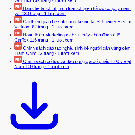
văn ThS
137 trang
·
1 lượt xem
văn bản của ngân hàng Nhà nước 6 gắn liền với các hoạt động này
là các TCTD.
Hạn chế tài chính, vốn luân chuyển tối ưu công ty niêm
yết
130 trang
·
1 lượt xem
Thực tế giao dịch liên quan đến HĐTD thường được thực hiện tại
Cải thiện quan hệ sales marketing tại Schneider Electric
các chi nhánh – phòng giao dịch, tuy nhiên những phòng giao dịch
Vietnam
82 trang
·
1 lượt xem
này không phải là chủ thể của HĐTD mà đây được xem là hoạt
Hoàn thiện Marketing dịch vụ máy chẩn đoán ô tô
động dưới sự ủy quyền của pháp nhân trong phạm vi chức năng,
CarTek
116 trang
·
1 lượt xem
quyền hạn7, chính vì vậy năng lực pháp lý của bên cho vay chính là
Chính sách đào tạo nghề, sinh kế người dân vùng đệm
pháp nhân thực hiện hoạt động kinh doanh về tín dụng.2 Năng lực
Tràm Chim
72 trang
·
1 lượt xem
pháp lý bên vay Bên vay là tổ chức có tư cách pháp nhân, tham gia
Chính sách cổ tức và dao động giá cổ phiếu TTCK Việt
quan hệ cho vay vì mục đích lợi nhuận, những tổ chức này là các
Nam
100 trang
·
1 lượt xem
đơn vị kinh tế căn cứ theo luật doanh nghiệp 2020. Liên quan đến
thẩm quyền giao kết HĐTD thì dựa theo quy định của pháp luật dân
sự và luật doanh nghiệp, dựa theo đó năng lực pháp lý của bên vay
là tổ chức có tư cách pháp nhân phải là người đại diện theo pháp
luật hoặc theo sự ủy quyền nhân danh của đơn vị đó thực hiện. Bên
vay là cá nhân hoặc không phải là pháp nhân cũng được pháp luật
về dân sự và kinh doanh cho phép được tham gia vào quan hệ tín
dụng – có quyền ký kết HĐTD và chịu trách nhiệm pháp lý. 6 Điều
20 luật các tổ chức tín dụng 2010.