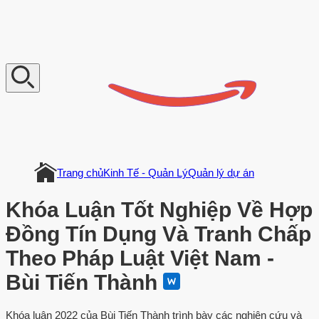
V
n
D
o
c
u
m
e
n
t
Trang chủ
Kinh Tế - Quản Lý
Quản lý dự án
Khóa Luận Tốt Nghiệp Về Hợp
Đồng Tín Dụng Và Tranh Chấp
Theo Pháp Luật Việt Nam -
Bùi Tiến Thành
Khóa luận 2022 của Bùi Tiến Thành trình bày các nghiên cứu và