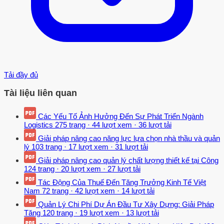
Tải đầy đủ
Tài liệu liên quan
Các Yếu Tố Ảnh Hưởng Đến Sự Phát Triển Ngành
Logistics
275 trang
·
44 lượt xem
·
36 lượt tải
Giải pháp nâng cao năng lực lựa chọn nhà thầu và quản
lý
103 trang
·
17 lượt xem
·
31 lượt tải
Giải pháp nâng cao quản lý chất lượng thiết kế tại Công
124 trang
·
20 lượt xem
·
27 lượt tải
Tác Động Của Thuế Đến Tăng Trưởng Kinh Tế Việt
Nam
72 trang
·
42 lượt xem
·
14 lượt tải
Quản Lý Chi Phí Dự Án Đầu Tư Xây Dựng: Giải Pháp
Tăng
120 trang
·
19 lượt xem
·
13 lượt tải