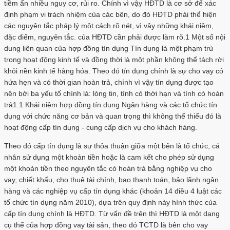
tiềm ẩn nhiều nguy cơ, rủi ro. Chính vì vậy HĐTD là cơ sở để xác
định phạm vi trách nhiệm của các bên, do đó HĐTD phải thể hiện
các nguyên tắc pháp lý một cách rõ nét, vì vậy những khái niệm,
đặc điểm, nguyên tắc. của HĐTD cần phải được làm rõ.1 Một số nội
dung liên quan của hợp đồng tín dụng Tín dụng là một phạm trù
trong hoạt động kinh tế và đồng thời là một phần không thể tách rời
khỏi nền kinh tế hàng hóa. Theo đó tín dụng chính là sự cho vay có
hứa hẹn và có thời gian hoàn trả, chính vì vậy tín dụng được tạo
nên bởi ba yếu tố chính là: lòng tin, tính có thời hạn và tính có hoàn
trả1.1 Khái niệm hợp đồng tín dụng Ngân hàng và các tổ chức tín
dụng với chức năng cơ bản và quan trọng thì không thể thiếu đó là
hoạt động cấp tín dụng - cung cấp dịch vụ cho khách hàng.
Theo đó cấp tín dụng là sự thỏa thuận giữa một bên là tổ chức, cá
nhân sử dụng một khoản tiền hoặc là cam kết cho phép sử dụng
một khoản tiền theo nguyên tắc có hoàn trả bằng nghiệp vụ cho
vay, chiết khấu, cho thuê tài chính, bao thanh toán, bảo lãnh ngân
hàng và các nghiệp vụ cấp tín dụng khác (khoản 14 điều 4 luật các
tổ chức tín dụng năm 2010), dựa trên quy định này hình thức của
cấp tín dụng chính là HĐTD. Từ vấn đề trên thì HĐTD là một dạng
cụ thể của hợp đồng vay tài sản, theo đó TCTD là bên cho vay