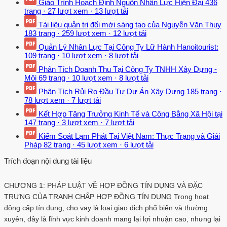
Giáo Trình Hoạch Định Nguồn Nhân Lực Hiện Đại
436
trang
·
27 lượt xem
·
13 lượt tải
Tài liệu quản trị đổi mới sáng tạo của Nguyễn Văn Thụy
183 trang
·
259 lượt xem
·
12 lượt tải
Quản Lý Nhân Lực Tại Công Ty Lữ Hành Hanoitourist:
109 trang
·
10 lượt xem
·
8 lượt tải
Phân Tích Doanh Thu Tại Công Ty TNHH Xây Dựng -
Môi
69 trang
·
10 lượt xem
·
8 lượt tải
Phân Tích Rủi Ro Đầu Tư Dự Án Xây Dựng
185 trang
·
78 lượt xem
·
7 lượt tải
Kết Hợp Tăng Trưởng Kinh Tế và Công Bằng Xã Hội tại
147 trang
·
3 lượt xem
·
7 lượt tải
Kiểm Soát Lạm Phát Tại Việt Nam: Thực Trạng và Giải
Pháp
82 trang
·
45 lượt xem
·
6 lượt tải
Trích đoạn nội dung tài liệu
CHƯƠNG 1: PHÁP LUẬT VỀ HỢP ĐỒNG TÍN DỤNG VÀ ĐẶC
TRƯNG CỦA TRANH CHẤP HỢP ĐỒNG TÍN DỤNG Trong hoạt
động cấp tín dụng, cho vay là loại giao dịch phổ biến và thường
xuyên, đây là lĩnh vực kinh doanh mang lại lợi nhuận cao, nhưng lại