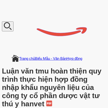
V
n
D
o
c
u
m
e
n
t
Trang chủ
Biểu Mẫu - Văn Bản
Hợp đồng
Luận văn tmu hoàn thiện quy
trình thực hiện hợp đồng
nhập khẩu nguyên liệu của
công ty cổ phần dược vật tư
thú y hanvet