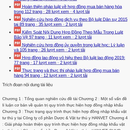
Hoàn thiện pháp luật về hợp đồng mua bán hàng hóa
trong
112 trang
·
28 lượt xem
·
4 lượt tải
Nghiên cứu hợp đồng dịch vụ theo Bộ luật Dân sự 2015
tại
89 trang
·
35 lượt xem
·
2 lượt tải
Kiểm Soát Nội Dung Hợp Đồng Theo Mẫu Trong Luật
Bảo Vệ
97 trang
·
11 lượt xem
·
2 lượt tải
Nghiên cứu hợp đồng ủy quyền trong luật học: Lý luận
và
105 trang
·
26 lượt xem
·
2 lượt tải
Hợp đồng lao động vô hiệu theo Bộ luật lao động 2019:
77 trang
·
17 lượt xem
·
2 lượt tải
Thực trạng và thực thi pháp luật hợp đồng mua bán
hàng
94 trang
·
12 lượt xem
·
2 lượt tải
Trích đoạn nội dung tài liệu
Chương 1 : Tổng quan nghiên cứu đề tài Chương 2 : Một số vấn đề
lí luận cơ bản về quản trị quy trình thực hiện hợp đồng nhập khẩu
Chương 3 : Thực trạng quy trình thực hiện hợp đồng nhập khẩu vật
tư thú y tại Công ty cổ phần Dược & Vật tư thú y HANVET Chương 4
: Giải pháp hoàn thiện quy trình thực hiện hợp đồng nhập khẩu vật