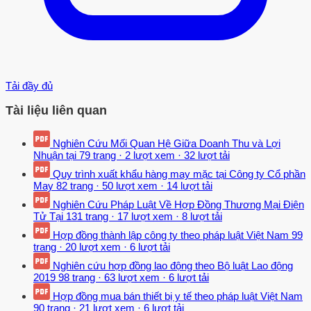
Tải đầy đủ
Tài liệu liên quan
Nghiên Cứu Mối Quan Hệ Giữa Doanh Thu và Lợi
Nhuận tại
79 trang
·
2 lượt xem
·
32 lượt tải
Quy trình xuất khẩu hàng may mặc tại Công ty Cổ phần
May
82 trang
·
50 lượt xem
·
14 lượt tải
Nghiên Cứu Pháp Luật Về Hợp Đồng Thương Mại Điện
Tử Tại
131 trang
·
17 lượt xem
·
8 lượt tải
Hợp đồng thành lập công ty theo pháp luật Việt Nam
99
trang
·
20 lượt xem
·
6 lượt tải
Nghiên cứu hợp đồng lao động theo Bộ luật Lao động
2019
98 trang
·
63 lượt xem
·
6 lượt tải
Hợp đồng mua bán thiết bị y tế theo pháp luật Việt Nam
90 trang
·
21 lượt xem
·
6 lượt tải