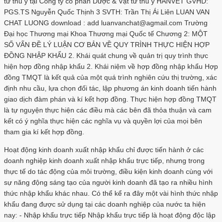
tư thú y tại Công ty cổ phần Dược & Vật tư thú y HANVET GVHD:
PGS.TS Nguyễn Quốc Thịnh 3 SVTH: Trần Thị Ái Liên LUAN VAN
CHAT LUONG download : add luanvanchat@agmail.com Trường
Đại học Thương mại Khoa Thương mại Quốc tế Chương 2: MỘT
SỐ VẤN ĐỀ LÝ LUẬN CƠ BẢN VỀ QUY TRÌNH THỰC HIỆN HỢP
ĐỒNG NHẬP KHẨU 2. Khái quát chung về quản trị quy trình thực
hiện hợp đồng nhập khẩu 2. Khái niệm về hợp đồng nhập khẩu Hợp
đồng TMQT là kết quả của một quá trình nghiên cứu thị trường, xác
định nhu cầu, lựa chọn đối tác, lập phương án kinh doanh tiến hành
giao dịch đàm phán và kí kết hợp đồng. Thực hiện hợp đồng TMQT
là tự nguyện thực hiện các điều mà các bên đã thỏa thuận và cam
kết có ý nghĩa thực hiện các nghĩa vụ và quyền lợi của mọi bên
tham gia kí kết hợp đồng.
Hoạt động kinh doanh xuất nhập khẩu chỉ được tiến hành ở các
doanh nghiệp kinh doanh xuất nhập khẩu trực tiếp, nhưng trong
thực tế do tác động của môi trường, điều kiện kinh doanh cùng với
sự năng động sáng tạo của người kinh doanh đã tạo ra nhiều hình
thức nhập khẩu khác nhau. Có thể kể ra đây một vài hình thức nhập
khẩu đang được sử dụng tại các doanh nghiệp của nước ta hiện
nay: - Nhập khẩu trực tiếp Nhập khẩu trực tiếp là hoạt động độc lập