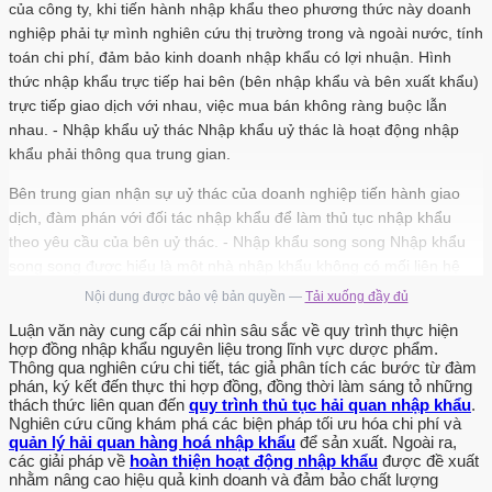
của công ty, khi tiến hành nhập khẩu theo phương thức này doanh
nghiệp phải tự mình nghiên cứu thị trường trong và ngoài nước, tính
toán chi phí, đảm bảo kinh doanh nhập khẩu có lợi nhuận. Hình
thức nhập khẩu trực tiếp hai bên (bên nhập khẩu và bên xuất khẩu)
trực tiếp giao dịch với nhau, việc mua bán không ràng buộc lẫn
nhau. - Nhập khẩu uỷ thác Nhập khẩu uỷ thác là hoạt động nhập
khẩu phải thông qua trung gian.
Bên trung gian nhận sự uỷ thác của doanh nghiệp tiến hành giao
dịch, đàm phán với đối tác nhập khẩu để làm thủ tục nhập khẩu
theo yêu cầu của bên uỷ thác. - Nhập khẩu song song Nhập khẩu
song song được hiểu là một nhà nhập khẩu không có mối liên hệ
nào với nhà xuất khẩu, tiến hành hành vì nhập khẩu một hàng hoá
Nội dung được bảo vệ bản quyền —
Tải xuống đầy đủ
nhất định đã được cung cấp bởi một nhà phân phối được cấp
Luận văn này cung cấp cái nhìn sâu sắc về quy trình thực hiện
licence. Nhập khẩu song song làm xuất hiện xung đột lợi ích giữa
hợp đồng nhập khẩu nguyên liệu trong lĩnh vực dược phẩm.
các bên liên quan.TS Nguyễn Quốc Thịnh 4 SVTH: Trần Thị Ái Liên
Thông qua nghiên cứu chi tiết, tác giả phân tích các bước từ đàm
phán, ký kết đến thực thi hợp đồng, đồng thời làm sáng tỏ những
LUAN VAN CHAT LUONG download : add luanvanchat@agmail.com
thách thức liên quan đến
quy trình thủ tục hải quan nhập khẩu
.
Trường Đại học Thương mại Khoa Thương mại Quốc tế - Nhập
Nghiên cứu cũng khám phá các biện pháp tối ưu hóa chi phí và
khẩu đối lưu Nhập khẩu đối lưu là phương thức giao dịch trao đổi
quản lý hải quan hàng hoá nhập khẩu
để sản xuất. Ngoài ra,
hàng hoá, trong đó nhập khẩu gắn liền với xuất khẩu. Thanh toán
các giải pháp về
hoàn thiện hoạt động nhập khẩu
được đề xuất
nhằm nâng cao hiệu quả kinh doanh và đảm bảo chất lượng
không bằng tiền mặt mà dùng hàng hoá có giá trị tương đương để