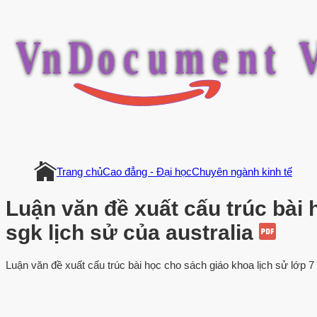
V
n
D
o
c
u
m
e
n
t
Trang chủ
Cao đẳng - Đại học
Chuyên ngành kinh tế
Luận văn đề xuất cấu trúc bài 
sgk lịch sử của australia
Luận văn đề xuất cấu trúc bài học cho sách giáo khoa lịch sử lớp 7 