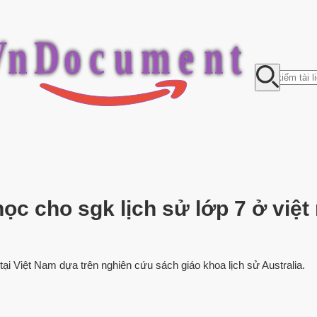
V
n
D
o
c
u
m
e
n
t
học cho sgk lịch sử lớp 7 ở việ
tại Việt Nam dựa trên nghiên cứu sách giáo khoa lịch sử Australia.