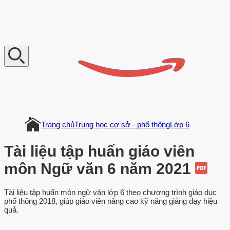
V
n
D
o
c
u
m
e
n
t
Trang chủ
Trung học cơ sở - phổ thông
Lớp 6
Tài liệu tập huấn giáo viên
môn Ngữ văn 6 năm 2021
Tài liệu tập huấn môn ngữ văn lớp 6 theo chương trình giáo dục
phổ thông 2018, giúp giáo viên nâng cao kỹ năng giảng dạy hiệu
quả.