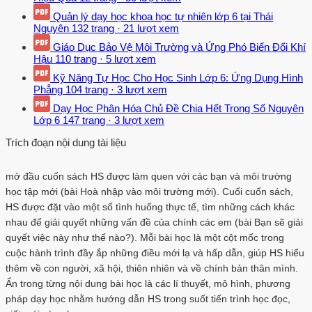
Quản lý dạy học khoa học tự nhiên lớp 6 tại Thái
Nguyên
132 trang
·
21 lượt xem
Giáo Dục Bảo Vệ Môi Trường và Ứng Phó Biến Đổi Khí
Hậu
110 trang
·
5 lượt xem
Kỹ Năng Tự Học Cho Học Sinh Lớp 6: Ứng Dụng Hình
Phẳng
104 trang
·
3 lượt xem
Dạy Học Phân Hóa Chủ Đề Chia Hết Trong Số Nguyên
Lớp 6
147 trang
·
3 lượt xem
Trích đoạn nội dung tài liệu
mở đầu cuốn sách HS được làm quen với các bạn và môi trường
học tập mới (bài Hoà nhập vào môi trường mới). Cuối cuốn sách,
HS được đặt vào một số tình huống thực tế, tìm những cách khác
nhau để giải quyết những vấn đề của chính các em (bài Bạn sẽ giải
quyết việc này như thế nào?). Mỗi bài học là một cột mốc trong
cuộc hành trình đầy ắp những điều mới lạ và hấp dẫn, giúp HS hiểu
thêm về con người, xã hội, thiên nhiên và về chính bản thân mình.
Ẩn trong từng nội dung bài học là các lí thuyết, mô hình, phương
pháp dạy học nhằm hướng dẫn HS trong suốt tiến trình học đọc,