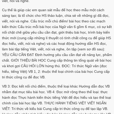
viết, nói và nghe.
Cụ thể là giúp các em quan sát mẫu để học theo mẫu một cách
sáng tạo; là tổ chức cho HS thảo luận, chia sẻ về những gì đã đọc,
viết, nói và nghe. Cấu trúc mỗi chủ điểm/ bài học theo các mạch
kiến thức Cấu trúc mỗi bài học của Ngữ văn 6 gồm 6 mục, có sự kết
nối chặt chẽ giữa yêu cầu cần đạt, giới thiệu bài học, trình bày kiến
thức mới (cung cấp những lí thuyết có tính chất công cụ để giúp HS
đọc hiểu, viết, nói và nghe) và các hoạt động hướng dẫn HS đọc,
làm bài tập tiếng Việt, viết, nói và nghe, ôn tập (xem sơ đồ sau):
YÊU CẦU CẦN ĐẠT Định hướng yêu cầu cần đạt về năng lực, phẩm
chất. GIỚI THIỆU BÀI HỌC Cung cấp thông tin tổng quát về bài học
và khơi gợi CÂU HỎI LỚN hứng thú. ĐỌC: Tri thức Ngữ văn (đọc
hiểu, tiếng Việt) VB 1, 2: thuộc thể loại chính của bài học Cung cấp
tri thức công cụ để đọc VB.
VB 3: Đọc kết nối chủ điểm, thuộc thể loại khác Hướng dẫn đọc VB
nhằm đạt mục tiêu bài học. VB 4: Đọc mở rộng theo thể loại: thực
hành đọc Thực hành kiến thức tiếng Việt để đọc hiểu và tạo thể loại
chính của bài học lập VB. THỰC HÀNH TIẾNG VIỆT VIẾT NGẮN
VIẾT: Tri thức về kiểu bài Cung cấp tri thức công cụ để tạo lập VB.