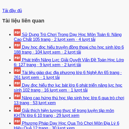
Tải đầy đủ
Tài liệu liên quan
Sử Dụng Trò Chơi Trong Dạy Học Môn Toán 6: Nâng
Cao Chất
105 trang
·
2 lượt xem
·
4 lượt tải
Dạy học đọc hiểu truyện đồng thoại cho học sinh lớp 6
188 trang
·
104 lượt xem
·
2 lượt tải
Phát triển Năng Lực Giải Quyết Vấn Đề Toán Học Lớp
6:
127 trang
·
9 lượt xem
·
2 lượt tải
Tài liệu giáo dục địa phương lớp 6 Nghệ An
65 trang
·
261 lượt xem
·
1 lượt tải
Dạy đọc hiểu thơ lục bát lớp 6 phát triển năng lực học
sinh
102 trang
·
16 lượt xem
·
1 lượt tải
Nâng cao hứng thú học tập sinh học lớp 6 qua trò chơi
13 trang
·
53 lượt xem
Giải thích hiện tượng thực tế trong luyện tập môn
KHTN lớp 6
10 trang
·
29 lượt xem
Phương Pháp Dạy Học Qua Trò Chơi Môn Địa Lý 6
Hiệu Quả
12 trang
·
30 lượt xem