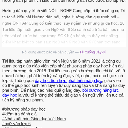
Hướng dẫn phân tích kiểu văn bản Hướng dẫn các bước tạo lập VB.
Hướng dẫn quy trình viết NÓI – NGHE Cung cấp tri thức công cụ Tri
thức về kiểu bài Hướng dẫn nói, nghe Hướng dẫn quy trình nói –
nghe ÔN TẬP Củng cố kiến thức; suy ngẫm về những gì đã học. 16
Tài liệu tập huấn giáo viên Ngữ văn 6 So sánh cấu trúc bài học như
trên với cấu trúc bài học trong SGK hiện hành, ta thấy có những
điểm khác biệt cơ bản sau: Ngữ văn 6 Ngữ văn 6 (Chân trời sáng
tạo) (sách hiện hành) Yêu cầu cần đạt Giới thiệu bài học và câu hỏi
Nội dung được bảo vệ bản quyền —
Tải xuống đầy đủ
lớn cho toàn bài Tích hợp đọc, viết, nói – nghe, tiếng Việt Chỉ tích
hợp đọc và tiếng Việt Nhiệm vụ học tập được thiết kế bám sát yêu
Tài liệu tập huấn giáo viên môn Ngữ văn 6 năm 2021 là công cụ
quan trọng giúp giáo viên cập nhật phương pháp dạy học hiện đại
cầu, giúp HS đạt yêu Nhiệm vụ học tập tập trung vào kiến thức cầu
theo chương trình 2018. Tài liệu cung cấp hướng dẫn chi tiết về tổ
về năng lực Hầu như không hướng dẫn phân tích mẫu, Hướng dẫn
chức bài học, phát triển kỹ năng đọc, viết, nghe, nói cho học sinh
HS phân tích mẫu, viết theo quy trình không hướng dẫn viết theo
lớp 6. Thông qua
dạy học tích hợp phát triển năng lực
, giáo viên
có thể giúp học sinh rèn luyện tư duy sáng tạo và khả năng tư duy
quy trình Hướng dẫn HS nói – nghe Có các bảng kiểm về viết, nói –
phê bình. Để nâng cao hiệu quả giảng dạy,
bồi dưỡng năng lực
nghe Nhìn vào bảng so sánh trên ta thấy những điểm khác biệt cơ
dạy học
là yếu tố không thể thiếu để giáo viên ngữ văn liên tục cải
bản của Ngữ văn 6 (bộ Chân trời sáng tạo) so với Ngữ văn 6 hiện
tiến kỹ năng sư phạm.
hành là: xác định rõ yêu cầu cần đạt dựa trên yêu cầu cần đạt mà
#phương pháp dạy học
CTGDPT tổng thể và CTGDPT môn Ngữ văn đã đề ra; nội dung và
#kiểm tra đánh giá
các hoạt động học tập được triển khai dựa vào yêu cầu cần đạt; tích
#Nhà xuất bản Giáo dục Việt Nam
#ngữ văn lớp 6
hợp cả về chủ điểm – thể loại lẫn kĩ năng; hướng dẫn HS viết, nói –