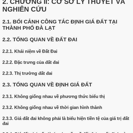
2.
CHƯƠNG II: CƠ SỞ LÝ THUYẾT VÀ
NGHIÊN CỨU
2.1.
BỐI CẢNH CÔNG TÁC ĐỊNH GIÁ ĐẤT TẠI
THÀNH PHỐ ĐÀ LẠT
2.2.
TỔNG QUAN VỀ ĐẤT ĐAI
2.2.1.
Khái niệm về Đất Đai
2.2.2.
Đặc trưng của đất đai
2.2.3.
Thị trường đất đai
2.3.
TỔNG QUAN VỀ ĐỊNH GIÁ ĐẤT
2.3.1.
Không giống nhau về phương thức biểu thị
2.3.2.
Không giống nhau về thời gian hình thành
2.3.3.
Giá đất đai không phải là biểu hiện tiền tệ của giá trị đất
đai