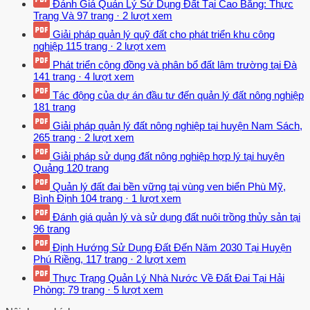
Đánh Giá Quản Lý Sử Dụng Đất Tại Cao Bằng: Thực
Trạng Và
97 trang
·
2 lượt xem
Giải pháp quản lý quỹ đất cho phát triển khu công
nghiệp
115 trang
·
2 lượt xem
Phát triển cộng đồng và phân bổ đất lâm trường tại Đà
141 trang
·
4 lượt xem
Tác động của dự án đầu tư đến quản lý đất nông nghiệp
181 trang
Giải pháp quản lý đất nông nghiệp tại huyện Nam Sách,
265 trang
·
2 lượt xem
Giải pháp sử dụng đất nông nghiệp hợp lý tại huyện
Quảng
120 trang
Quản lý đất đai bền vững tại vùng ven biển Phù Mỹ,
Bình Định
104 trang
·
1 lượt xem
Đánh giá quản lý và sử dụng đất nuôi trồng thủy sản tại
96 trang
Định Hướng Sử Dụng Đất Đến Năm 2030 Tại Huyện
Phú Riềng,
117 trang
·
2 lượt xem
Thực Trạng Quản Lý Nhà Nước Về Đất Đai Tại Hải
Phòng:
79 trang
·
5 lượt xem