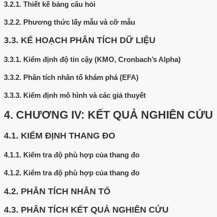
3.2.1.
Thiết kế bảng câu hỏi
3.2.2.
Phương thức lấy mẫu và cỡ mẫu
3.3.
KẾ HOẠCH PHÂN TÍCH DỮ LIỆU
3.3.1.
Kiểm định độ tin cậy (KMO, Cronbach’s Alpha)
3.3.2.
Phân tích nhân tố khám phá (EFA)
3.3.3.
Kiểm định mô hình và các giả thuyết
4.
CHƯƠNG IV: KẾT QUẢ NGHIÊN CỨU
4.1.
KIỂM ĐỊNH THANG ĐO
4.1.1.
Kiểm tra độ phù hợp của thang đo
4.1.2.
Kiểm tra độ phù hợp của thang đo
4.2.
PHÂN TÍCH NHÂN TỐ
4.3.
PHÂN TÍCH KẾT QUẢ NGHIÊN CỨU