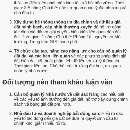
thời tạo điều kiện phát triển kinh tế - xã hội bền vững. Thời
gian: 3-5 năm; Chủ thể: các cơ quan quản lý địa phương và
nhà đầu tư.
Xây dựng hệ thống thông tin địa chính và dữ liệu giá
đất minh bạch, cập nhật thường xuyên
để hỗ trợ công
tác định giá đất và giải quyết khiếu kiện liên quan đến đất
đai. Thời gian: 1 năm; Chủ thể: Phòng Tài nguyên và Môi
trường, Trung tâm GIS thành phố.
Tổ chức đào tạo, nâng cao năng lực cho cán bộ quản lý
đất đai và các bên liên quan
về các phương pháp định giá
đất hiện đại, kỹ thuật phân tích dữ liệu và xử lý thông tin.
Thời gian: liên tục; Chủ thể: các trường đại học, cơ quan
quản lý nhà nước.
Đối tượng nên tham khảo luận văn
Cán bộ quản lý Nhà nước về đất đai
: Nâng cao hiểu biết
về các yếu tố ảnh hưởng đến giá đất, hỗ trợ xây dựng chính
sách và bảng giá đất phù hợp.
Nhà đầu tư và doanh nghiệp bất động sản
: Hiểu rõ các
yếu tố tác động đến giá đất để đưa ra quyết định đầu tư
chính xác, giảm thiểu rủi ro.