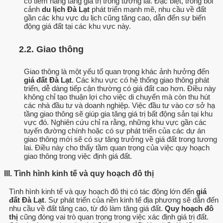
có tiềm năng tăng giá trị trong tương lai. Đặc biệt, trong bối
cảnh
du lịch Đà Lạt
phát triển mạnh mẽ, nhu cầu về đất
gần các khu vực du lịch cũng tăng cao, dẫn đến sự biến
động giá đất tại các khu vực này.
2.2. Giao thông
Giao thông là một yếu tố quan trọng khác ảnh hưởng đến
giá đất Đà Lạt
. Các khu vực có hệ thống giao thông phát
triển, dễ dàng tiếp cận thường có giá đất cao hơn. Điều này
không chỉ tạo thuận lợi cho việc di chuyển mà còn thu hút
các nhà đầu tư và doanh nghiệp. Việc đầu tư vào cơ sở hạ
tầng giao thông sẽ giúp gia tăng giá trị bất động sản tại khu
vực đó. Nghiên cứu chỉ ra rằng, những khu vực gần các
tuyến đường chính hoặc có sự phát triển của các dự án
giao thông mới sẽ có sự tăng trưởng về giá đất trong tương
lai. Điều này cho thấy tầm quan trọng của việc quy hoạch
giao thông trong việc định giá đất.
III. Tình hình kinh tế và quy hoạch đô thị
Tình hình kinh tế và quy hoạch đô thị có tác động lớn đến
giá
đất Đà Lạt
. Sự phát triển của nền kinh tế địa phương sẽ dẫn đến
nhu cầu về đất tăng cao, từ đó làm tăng giá đất.
Quy hoạch đô
thị
cũng đóng vai trò quan trọng trong việc xác định giá trị đất.