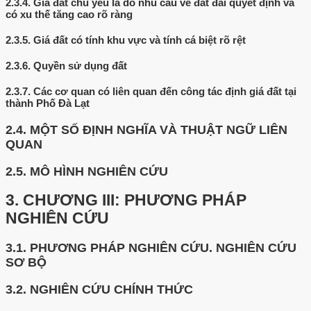
2.3.4.
Giá đất chủ yếu là do nhu cầu về đất đai quyết định và
có xu thế tăng cao rõ ràng
2.3.5.
Giá đất có tính khu vực và tính cá biệt rõ rệt
2.3.6.
Quyền sử dụng đất
2.3.7.
Các cơ quan có liên quan đến công tác định giá đất tại
thành Phố Đà Lạt
2.4.
MỘT SỐ ĐỊNH NGHĨA VÀ THUẬT NGỮ LIÊN
QUAN
2.5.
MÔ HÌNH NGHIÊN CỨU
3.
CHƯƠNG III: PHƯƠNG PHÁP
NGHIÊN CỨU
3.1.
PHƯƠNG PHÁP NGHIÊN CỨU. NGHIÊN CỨU
SƠ BỘ
3.2.
NGHIÊN CỨU CHÍNH THỨC