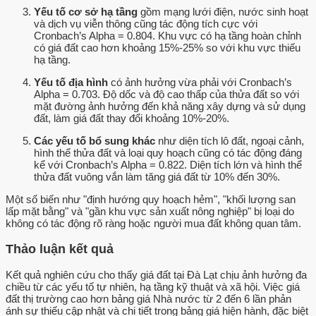
Yếu tố cơ sở hạ tầng
gồm mạng lưới điện, nước sinh hoạt
và dịch vụ viễn thông cũng tác động tích cực với
Cronbach’s Alpha = 0.804. Khu vực có hạ tầng hoàn chỉnh
có giá đất cao hơn khoảng 15%-25% so với khu vực thiếu
hạ tầng.
Yếu tố địa hình
có ảnh hưởng vừa phải với Cronbach’s
Alpha = 0.703. Độ dốc và độ cao thấp của thửa đất so với
mặt đường ảnh hưởng đến khả năng xây dựng và sử dụng
đất, làm giá đất thay đổi khoảng 10%-20%.
Các yếu tố bổ sung khác
như diện tích lô đất, ngoại cảnh,
hình thể thửa đất và loại quy hoạch cũng có tác động đáng
kể với Cronbach’s Alpha = 0.822. Diện tích lớn và hình thể
thửa đất vuông vắn làm tăng giá đất từ 10% đến 30%.
Một số biến như "định hướng quy hoạch hẻm", "khối lượng san
lấp mặt bằng" và "gần khu vực sản xuất nông nghiệp" bị loại do
không có tác động rõ ràng hoặc người mua đất không quan tâm.
Thảo luận kết quả
Kết quả nghiên cứu cho thấy giá đất tại Đà Lạt chịu ảnh hưởng đa
chiều từ các yếu tố tự nhiên, hạ tầng kỹ thuật và xã hội. Việc giá
đất thị trường cao hơn bảng giá Nhà nước từ 2 đến 6 lần phản
ánh sự thiếu cập nhật và chi tiết trong bảng giá hiện hành, đặc biệt