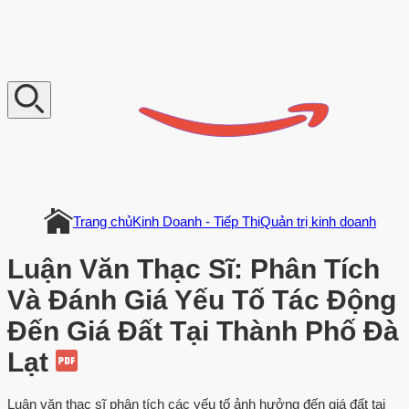
V
n
D
o
c
u
m
e
n
t
Trang chủ
Kinh Doanh - Tiếp Thị
Quản trị kinh doanh
Luận Văn Thạc Sĩ: Phân Tích
Và Đánh Giá Yếu Tố Tác Động
Đến Giá Đất Tại Thành Phố Đà
Lạt
Luận văn thạc sĩ phân tích các yếu tố ảnh hưởng đến giá đất tại