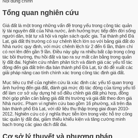
Nội dung chính
Tổng quan nghiên cứu
Giá đất là một trong những vấn đề trọng yếu trong công tác quản
lý tài nguyên đất của Nhà nước, ảnh hưởng trực tiếp đến đời sống
người dân, trật tự xã hội và ngân sách quốc gia. Tại thành phố Đà
Lạt, giá đất thị trường có sự chênh lệch lớn so với bảng giá đất do
Nhà nước quy định, với mức chênh lệch từ 2 đến 6 lần, thậm chí
có nơi lên đến gần 9 lần. Điều này gây ra nhiều bất cập trong công
tác bồi thường, thu hồi đất và tạo ra sự mất cân bằng trong quản
lý đất đai. Nghiên cứu nhằm phân tích và đánh giá các yếu tố tác
động đến giá đất trên địa bàn thành phố Đà Lạt, từ đó đề xuất các
giải pháp nâng cao tính chính xác trong công tác định giá đất.
Mục tiêu cụ thể của nghiên cứu là xác định các yếu tố quan trọng
ảnh hưởng đến giá đất, đánh giá mức độ tác động của từng yếu tố
để làm cơ sở xây dựng hệ số điều chỉnh giá đất phù hợp, đồng
thời góp phần cân bằng giá đất thị trường và giá đất theo đơn giá
Nhà nước. Phạm vi nghiên cứu bao gồm 16 phường, xã trên địa
bàn thành phố Đà Lạt, với dữ liệu thu thập trong giai đoạn 2010-
2012. Nghiên cứu có ý nghĩa thực tiễn lớn trong việc hỗ trợ công
tác quản lý đất đai, giảm thiểu khiếu kiện và tăng cường minh
bạch trong các giao dịch đất đai.
Cơ sở lý thuyết và phương pháp