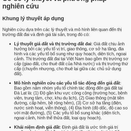
nghiên cứu
Khung lý thuyết áp dụng
Nghiên cứu dựa trên các lý thuyết và mô hình liên quan đến thị
trường đất đai và định giá tài sản, trong đó có:
Lý thuyết giá đất và thị trường đất đai
: Giá đất chịu ảnh
hưởng bởi các yếu tố vị trí, giao thông, cơ sở hạ tầng, địa
hình và các yếu tố bổ sung như quy hoạch, diện tích, ngoại
cảnh. Thị trường đất đai tại Việt Nam bao gồm thị trường sơ
cấp (giao đất, cho thuê đất của Nhà nước) và thị trường thứ
cấp (chuyển nhượng, cho thuê lại giữa các chủ sử dụng
đất).
Mô hình nghiên cứu các yếu tố tác động đến giá đất
:
Bao gồm năm nhóm yếu tố chính tác động đến giá đất tại
Đà Lạt là: (1) Độ gần khu vực công cộng (trường học, bệnh
viện, trung tâm, chợ, khu du lịch), (2) Giao thông (mặt tiền
đường, cấp hẻm, bề rộng hẻm), (3) Cơ sở hạ tầng (điện,
nước sinh hoạt, viễn thông), (4) Địa hình (độ dốc, độ cao so
với mặt đường), (5) Các yếu tố bổ sung khác (diện tích,
ngoại cảnh, hình thể thửa đất, loại quy hoạch).
Khái niệm định giá đất
: Định giá đất là ước tính giá trị