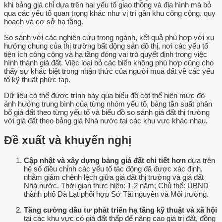
khi bảng giá chỉ dựa trên hai yếu tố giao thông và địa hình mà bỏ
qua các yếu tố quan trọng khác như vị trí gần khu công cộng, quy
hoạch và cơ sở hạ tầng.
So sánh với các nghiên cứu trong ngành, kết quả phù hợp với xu
hướng chung của thị trường bất động sản đô thị, nơi các yếu tố
tiện ích công cộng và hạ tầng đóng vai trò quyết định trong việc
hình thành giá đất. Việc loại bỏ các biến không phù hợp cũng cho
thấy sự khác biệt trong nhận thức của người mua đất về các yếu
tố kỹ thuật phức tạp.
Dữ liệu có thể được trình bày qua biểu đồ cột thể hiện mức độ
ảnh hưởng trung bình của từng nhóm yếu tố, bảng tần suất phân
bố giá đất theo từng yếu tố và biểu đồ so sánh giá đất thị trường
với giá đất theo bảng giá Nhà nước tại các khu vực khác nhau.
Đề xuất và khuyến nghị
Cập nhật và xây dựng bảng giá đất chi tiết hơn
dựa trên
hệ số điều chỉnh các yếu tố tác động đã được xác định,
nhằm giảm chênh lệch giữa giá đất thị trường và giá đất
Nhà nước. Thời gian thực hiện: 1-2 năm; Chủ thể: UBND
thành phố Đà Lạt phối hợp Sở Tài nguyên và Môi trường.
Tăng cường đầu tư phát triển hạ tầng kỹ thuật và xã hội
tại các khu vực có giá đất thấp để nâng cao giá trị đất, đồng