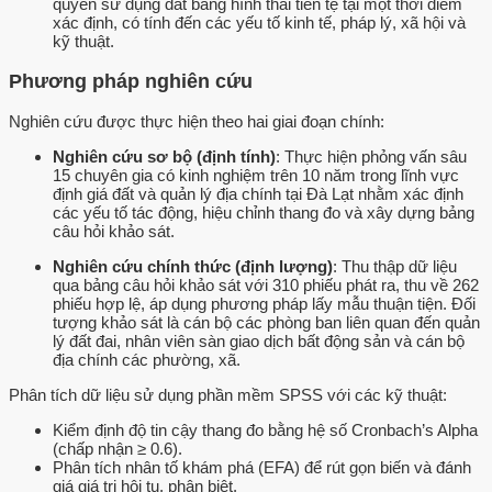
quyền sử dụng đất bằng hình thái tiền tệ tại một thời điểm
xác định, có tính đến các yếu tố kinh tế, pháp lý, xã hội và
kỹ thuật.
Phương pháp nghiên cứu
Nghiên cứu được thực hiện theo hai giai đoạn chính:
Nghiên cứu sơ bộ (định tính)
: Thực hiện phỏng vấn sâu
15 chuyên gia có kinh nghiệm trên 10 năm trong lĩnh vực
định giá đất và quản lý địa chính tại Đà Lạt nhằm xác định
các yếu tố tác động, hiệu chỉnh thang đo và xây dựng bảng
câu hỏi khảo sát.
Nghiên cứu chính thức (định lượng)
: Thu thập dữ liệu
qua bảng câu hỏi khảo sát với 310 phiếu phát ra, thu về 262
phiếu hợp lệ, áp dụng phương pháp lấy mẫu thuận tiện. Đối
tượng khảo sát là cán bộ các phòng ban liên quan đến quản
lý đất đai, nhân viên sàn giao dịch bất động sản và cán bộ
địa chính các phường, xã.
Phân tích dữ liệu sử dụng phần mềm SPSS với các kỹ thuật:
Kiểm định độ tin cậy thang đo bằng hệ số Cronbach’s Alpha
(chấp nhận ≥ 0.6).
Phân tích nhân tố khám phá (EFA) để rút gọn biến và đánh
giá giá trị hội tụ, phân biệt.