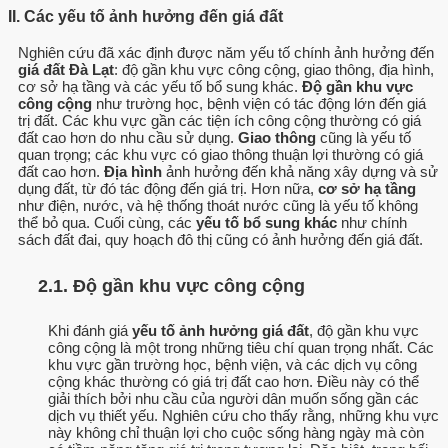
II. Các yếu tố ảnh hưởng đến giá đất
Nghiên cứu đã xác định được năm yếu tố chính ảnh hưởng đến
giá đất Đà Lạt
: độ gần khu vực công cộng, giao thông, địa hình,
cơ sở hạ tầng và các yếu tố bổ sung khác.
Độ gần khu vực
công cộng
như trường học, bệnh viện có tác động lớn đến giá
trị đất. Các khu vực gần các tiện ích công cộng thường có giá
đất cao hơn do nhu cầu sử dụng.
Giao thông
cũng là yếu tố
quan trọng; các khu vực có giao thông thuận lợi thường có giá
đất cao hơn.
Địa hình
ảnh hưởng đến khả năng xây dựng và sử
dụng đất, từ đó tác động đến giá trị. Hơn nữa,
cơ sở hạ tầng
như điện, nước, và hệ thống thoát nước cũng là yếu tố không
thể bỏ qua. Cuối cùng, các
yếu tố bổ sung khác
như chính
sách đất đai, quy hoạch đô thị cũng có ảnh hưởng đến giá đất.
2.1. Độ gần khu vực công cộng
Khi đánh giá
yếu tố ảnh hưởng giá đất
, độ gần khu vực
công cộng là một trong những tiêu chí quan trọng nhất. Các
khu vực gần trường học, bệnh viện, và các dịch vụ công
cộng khác thường có giá trị đất cao hơn. Điều này có thể
giải thích bởi nhu cầu của người dân muốn sống gần các
dịch vụ thiết yếu. Nghiên cứu cho thấy rằng, những khu vực
này không chỉ thuận lợi cho cuộc sống hàng ngày mà còn