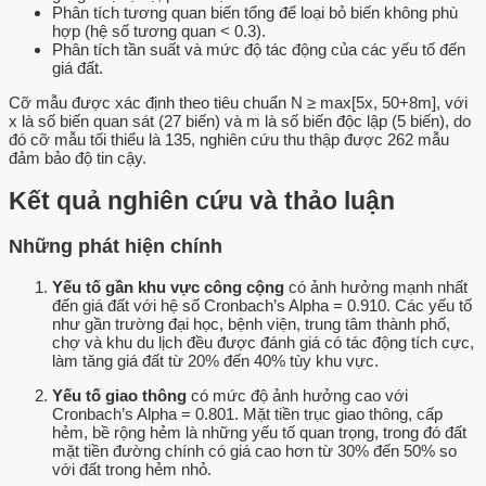
Phân tích tương quan biến tổng để loại bỏ biến không phù
hợp (hệ số tương quan < 0.3).
Phân tích tần suất và mức độ tác động của các yếu tố đến
giá đất.
Cỡ mẫu được xác định theo tiêu chuẩn N ≥ max[5x, 50+8m], với
x là số biến quan sát (27 biến) và m là số biến độc lập (5 biến), do
đó cỡ mẫu tối thiểu là 135, nghiên cứu thu thập được 262 mẫu
đảm bảo độ tin cậy.
Kết quả nghiên cứu và thảo luận
Những phát hiện chính
Yếu tố gần khu vực công cộng
có ảnh hưởng mạnh nhất
đến giá đất với hệ số Cronbach’s Alpha = 0.910. Các yếu tố
như gần trường đại học, bệnh viện, trung tâm thành phố,
chợ và khu du lịch đều được đánh giá có tác động tích cực,
làm tăng giá đất từ 20% đến 40% tùy khu vực.
Yếu tố giao thông
có mức độ ảnh hưởng cao với
Cronbach’s Alpha = 0.801. Mặt tiền trục giao thông, cấp
hẻm, bề rộng hẻm là những yếu tố quan trọng, trong đó đất
mặt tiền đường chính có giá cao hơn từ 30% đến 50% so
với đất trong hẻm nhỏ.