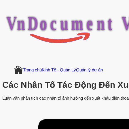
V
n
D
o
c
u
m
e
n
t
Trang chủ
Kinh Tế - Quản Lý
Quản lý dự án
Các Nhân Tố Tác Động Đến Xu
Luận văn phân tích các nhân tố ảnh hưởng đến xuất khẩu điện thoại 