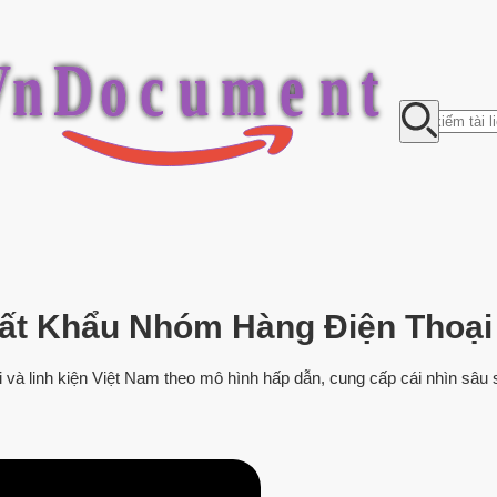
V
n
D
o
c
u
m
e
n
t
ất Khẩu Nhóm Hàng Điện Thoại 
và linh kiện Việt Nam theo mô hình hấp dẫn, cung cấp cái nhìn sâu s