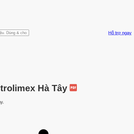
Hỗ trợ ngay
etrolimex Hà Tây
y.