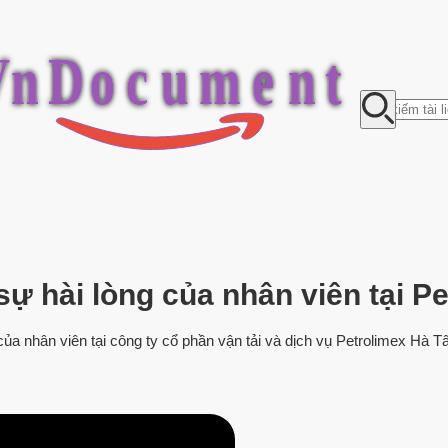
V
n
D
o
c
u
m
e
n
t
ự hài lòng của nhân viên tại P
ủa nhân viên tại công ty cổ phần vận tải và dịch vụ Petrolimex Hà Tâ