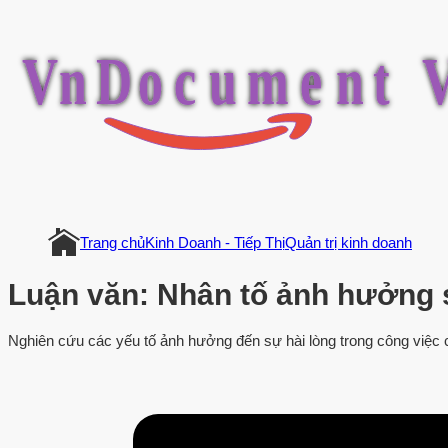
V
n
D
o
c
u
m
e
n
t
Trang chủ
Kinh Doanh - Tiếp Thị
Quản trị kinh doanh
Luận văn: Nhân tố ảnh hưởng s
Nghiên cứu các yếu tố ảnh hưởng đến sự hài lòng trong công việc c