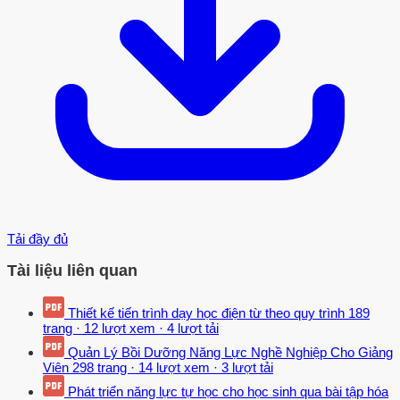
Tải đầy đủ
Tài liệu liên quan
Thiết kế tiến trình dạy học điện từ theo quy trình
189
trang
·
12 lượt xem
·
4 lượt tải
Quản Lý Bồi Dưỡng Năng Lực Nghề Nghiệp Cho Giảng
Viên
298 trang
·
14 lượt xem
·
3 lượt tải
Phát triển năng lực tự học cho học sinh qua bài tập hóa