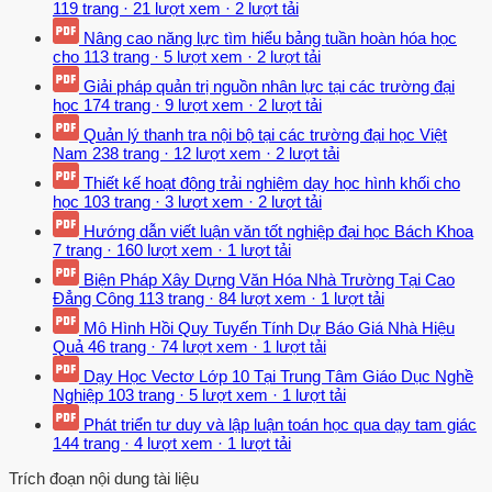
119 trang
·
21 lượt xem
·
2 lượt tải
Nâng cao năng lực tìm hiểu bảng tuần hoàn hóa học
cho
113 trang
·
5 lượt xem
·
2 lượt tải
Giải pháp quản trị nguồn nhân lực tại các trường đại
học
174 trang
·
9 lượt xem
·
2 lượt tải
Quản lý thanh tra nội bộ tại các trường đại học Việt
Nam
238 trang
·
12 lượt xem
·
2 lượt tải
Thiết kế hoạt động trải nghiệm dạy học hình khối cho
học
103 trang
·
3 lượt xem
·
2 lượt tải
Hướng dẫn viết luận văn tốt nghiệp đại học Bách Khoa
7 trang
·
160 lượt xem
·
1 lượt tải
Biện Pháp Xây Dựng Văn Hóa Nhà Trường Tại Cao
Đẳng Công
113 trang
·
84 lượt xem
·
1 lượt tải
Mô Hình Hồi Quy Tuyến Tính Dự Báo Giá Nhà Hiệu
Quả
46 trang
·
74 lượt xem
·
1 lượt tải
Dạy Học Vectơ Lớp 10 Tại Trung Tâm Giáo Dục Nghề
Nghiệp
103 trang
·
5 lượt xem
·
1 lượt tải
Phát triển tư duy và lập luận toán học qua dạy tam giác
144 trang
·
4 lượt xem
·
1 lượt tải
Trích đoạn nội dung tài liệu