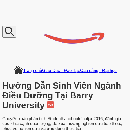
V
n
D
o
c
u
m
e
n
t
Trang chủ
Giáo Dục - Đào Tạo
Cao đẳng - Đại học
Hướng Dẫn Sinh Viên Ngành
Điều Dưỡng Tại Barry
University
Chuyên khảo phân tích Studenthandbookfinaljan2016, đánh giá
các khía cạnh quan trọng, đề xuất hướng nghiên cứu tiếp theo.,
phục vụ nghiên cứu và ứng dụng thực tiễn