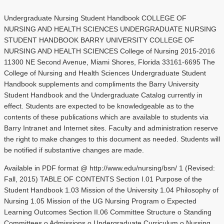
Undergraduate Nursing Student Handbook COLLEGE OF
NURSING AND HEALTH SCIENCES UNDERGRADUATE NURSING
STUDENT HANDBOOK BARRY UNIVERSITY COLLEGE OF
NURSING AND HEALTH SCIENCES College of Nursing 2015-2016
11300 NE Second Avenue, Miami Shores, Florida 33161-6695 The
College of Nursing and Health Sciences Undergraduate Student
Handbook supplements and compliments the Barry University
Student Handbook and the Undergraduate Catalog currently in
effect. Students are expected to be knowledgeable as to the
contents of these publications which are available to students via
Barry Intranet and Internet sites. Faculty and administration reserve
the right to make changes to this document as needed. Students will
be notified if substantive changes are made.
Available in PDF format @ http://www.edu/nursing/bsn/ 1 (Revised:
Fall, 2015) TABLE OF CONTENTS Section I.01 Purpose of the
Student Handbook 1.03 Mission of the University 1.04 Philosophy of
Nursing 1.05 Mission of the UG Nursing Program o Expected
Learning Outcomes Section II.06 Committee Structure o Standing
Committees o Admissions o Undergraduate Curriculum o Nursing