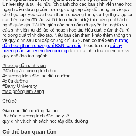
Substance Abuse Policy 4.06 Canvas and Email Communication
University
là tài liệu hữu ích dành cho các bạn sinh viên theo học
ngành điều dưỡng của trường, cung cấp đầy đủ thông tin về quy
4.08 University Support Services o Counseling Center o Learning
chế học tập, yêu cầu hoàn thành chương trình, cơ hội thực tập tại
Center o Student Health Center (Revised: Fall, 2015) pg. 3 o
các bệnh viện đối tác và lộ trình chuẩn bị kỳ thi chứng chỉ hành
Financial Aide o Career Services o Public Safety o Bookstore o
nghề quốc gia. Tài liệu giúp các bạn nắm rõ quyền lợi, nghĩa vụ
của sinh viên, từ đó lập kế hoạch học tập hiệu quả, giảm thiểu rủi
Institutional Technology- Library Section 5: Remediation and
ro trong quá trình đào tạo. Nếu bạn cần tham khảo thêm thông tin
Disciplinary Actions 5.01 Clinical Formative & Summative
về quy định sau khi cấp chứng chỉ BSN, bạn có thể xem
hướng
Evaluations 5.02 Academic Integrity and Honor/Civility Code 5.06
dẫn hoàn thành chứng chỉ BSN sau cấp
, hoặc tra cứu
sổ tay
Students Withdrawing from Courses 5.08 Grievance and Appeal of
hướng dẫn sinh viên điều dưỡng
để có cái nhìn toàn diện hơn về
quy chế đào tạo ngành.
Grades 5.09 Readmission Section 6: Evaluation and Program
Improvement 6.03 Clinical Site Evaluations 6.06 Exit Benchmark Inc.
#hướng dẫn sinh viên
Survey Section 7: Scholarships and Leadership Opportunities 7.
#đánh giá chương trình học
#chương trình đào tạo điều dưỡng
MacDonald-Harold – Nursing  Health Resources and Services
#điều dưỡng
Administration (HRSA) - Nursing  Kathleen Papes Scholarship
#Barry University
Fund - Nursing  Lettie P.
#Mô phỏng lâm sàng
Chủ đề
Whitehead Scholarship Donor Manager - Nursing  Olga & David
Melin Presidential Scholarship - SNHS  Pamela & Stewart
Giáo dục điều dưỡng đại học
Greenstein Scholarship - Nursing  Albert W. Shellan Memorial
tổ chức chương trình đào tạo y tế
quy định và chính sách học tập điều dưỡng
Scholarship - Nursing  Florida Blue/Judith A. Balcerski Scholarship
Fund - Nursing  Miami Children's Hospital Scholarship - Nursing 
Có thể bạn quan tâm
Florence Bayuk Educational Trust Scholarship - Nursing  North