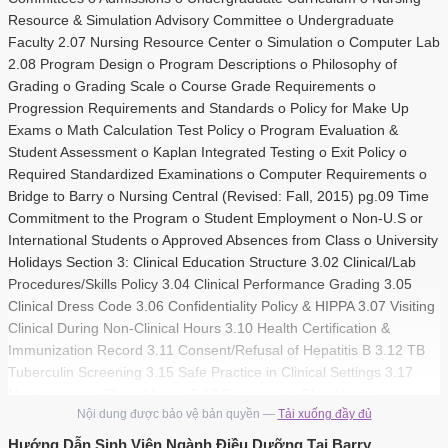
Resource & Simulation Advisory Committee o Undergraduate
Faculty 2.07 Nursing Resource Center o Simulation o Computer Lab
2.08 Program Design o Program Descriptions o Philosophy of
Grading o Grading Scale o Course Grade Requirements o
Progression Requirements and Standards o Policy for Make Up
Exams o Math Calculation Test Policy o Program Evaluation &
Student Assessment o Kaplan Integrated Testing o Exit Policy o
Required Standardized Examinations o Computer Requirements o
Bridge to Barry o Nursing Central (Revised: Fall, 2015) pg.09 Time
Commitment to the Program o Student Employment o Non-U.S or
International Students o Approved Absences from Class o University
Holidays Section 3: Clinical Education Structure 3.02 Clinical/Lab
Procedures/Skills Policy 3.04 Clinical Performance Grading 3.05
Clinical Dress Code 3.06 Confidentiality Policy & HIPPA 3.07 Visiting
Clinical During Non-Clinical Hours 3.10 Health Certification &
Immunization Record 3.11 Consent/Refusal of Hepatitis B 3.12 TB
Tuberculin Screening 3.15 Safe Practice in Clinical Settings 3.17
Non-exposure Clinical Injury 3.18 Exposure to Blood borne
Nội dung được bảo vệ bản quyền —
Tải xuống đầy đủ
Pathogens Section 4: General Program Policies 4.01 Privacy Rights
of Students (FERPA) 4.02 Hurricane/Inclement Weather 4.03
Hướng Dẫn Sinh Viên Ngành Điều Dưỡng Tại Barry