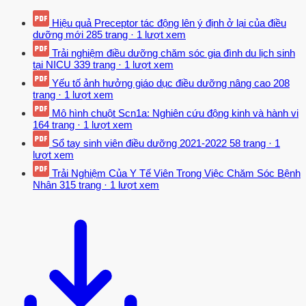
Dade Medical Foundation Scholarship - Nursing  Walgreens
Hiệu quả Preceptor tác động lên ý định ở lại của điều
Scholarship - Nursing  W. Hearst Scholarship - Nursing  Sigma
dưỡng mới
285 trang
·
1 lượt xem
Theta Tau International Nursing Honor Society, Barry University
Trải nghiệm điều dưỡng chăm sóc gia đình du lịch sinh
Lambda Chi Chapter  The Thrasher Research Fund-Nursing
tại NICU
339 trang
·
1 lượt xem
(Revised: Fall, 2015) pg.02 Nursing Student Nurses Association
Yếu tố ảnh hưởng giáo dục điều dưỡng nâng cao
208
7.03 Sigma Theta Tau Inc.04 The Center for Interdisciplinary
trang
·
1 lượt xem
Scholarship (CIS) 7.05 Nursing Student Awards SECTION I.01
Mô hình chuột Scn1a: Nghiên cứu động kinh và hành vi
Purpose of the Student Handbook The purpose of the Student
164 trang
·
1 lượt xem
Handbook is to communicate important information about major
Sổ tay sinh viên điều dưỡng 2021-2022
58 trang
·
1
policies, procedures, and guidelines for the UG nursing program.
lượt xem
Students are responsible for being familiar with information
Trải Nghiệm Của Y Tế Viên Trong Việc Chăm Sóc Bệnh
Nhân
315 trang
·
1 lượt xem
contained in this Handbook and in the Barry University Catalog.
Failure to read these sources will not excuse students from abiding
by policies and procedures described in them. The College of
Nursing & Health Sciences reserves the right to make changes to its
policies and procedures, and other information contained within the
Student Handbook as considered appropriate and necessary. All
changes will be communicated promptly to students, faculty, and
staff.