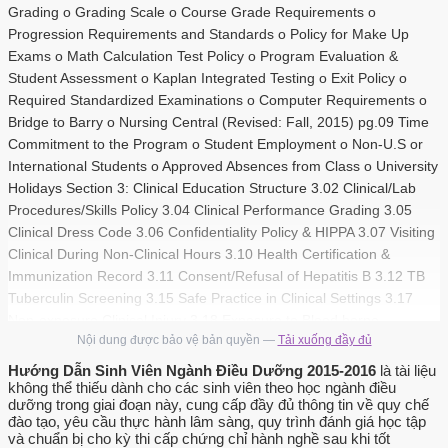
Grading o Grading Scale o Course Grade Requirements o
Progression Requirements and Standards o Policy for Make Up
Exams o Math Calculation Test Policy o Program Evaluation &
Student Assessment o Kaplan Integrated Testing o Exit Policy o
Required Standardized Examinations o Computer Requirements o
Bridge to Barry o Nursing Central (Revised: Fall, 2015) pg.09 Time
Commitment to the Program o Student Employment o Non-U.S or
International Students o Approved Absences from Class o University
Holidays Section 3: Clinical Education Structure 3.02 Clinical/Lab
Procedures/Skills Policy 3.04 Clinical Performance Grading 3.05
Clinical Dress Code 3.06 Confidentiality Policy & HIPPA 3.07 Visiting
Clinical During Non-Clinical Hours 3.10 Health Certification &
Immunization Record 3.11 Consent/Refusal of Hepatitis B 3.12 TB
Tuberculin Screening 3.15 Safe Practice in Clinical Settings 3.17
Non-exposure Clinical Injury 3.18 Exposure to Blood borne
Nội dung được bảo vệ bản quyền —
Tải xuống đầy đủ
Pathogens Section 4: General Program Policies 4.01 Privacy Rights
of Students (FERPA) 4.02 Hurricane/Inclement Weather 4.03
Hướng Dẫn Sinh Viên Ngành Điều Dưỡng 2015-2016
là tài liệu
Substance Abuse Policy 4.06 Canvas and Email Communication
không thể thiếu dành cho các sinh viên theo học ngành điều
dưỡng trong giai đoạn này, cung cấp đầy đủ thông tin về quy chế
4.08 University Support Services o Counseling Center o Learning
đào tạo, yêu cầu thực hành lâm sàng, quy trình đánh giá học tập
Center o Student Health Center (Revised: Fall, 2015) pg. 3 o
và chuẩn bị cho kỳ thi cấp chứng chỉ hành nghề sau khi tốt