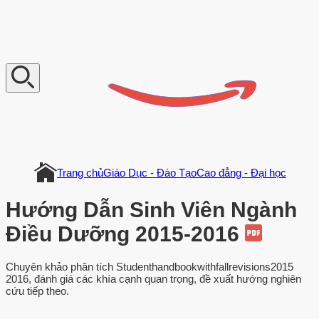
V
n
D
o
c
u
m
e
n
t
Trang chủ
Giáo Dục - Đào Tạo
Cao đẳng - Đại học
Hướng Dẫn Sinh Viên Ngành
Điều Dưỡng 2015-2016
Chuyên khảo phân tích Studenthandbookwithfallrevisions2015
2016, đánh giá các khía cạnh quan trọng, đề xuất hướng nghiên
cứu tiếp theo.