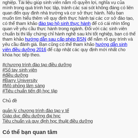
Financial Aide o Career Services o Public Safety o Bookstore o
nghiệp. Tài liệu giúp sinh viên nắm rõ quyền lợi, nghĩa vụ của
mình trong quá trình học tập, tránh các sai sót không đáng có liên
Institutional Technology- Library Section 5: Remediation and
quan đến quy định nhà trường và cơ sở thực hành. Nếu bạn
Disciplinary Actions 5.01 Clinical Formative & Summative
muốn tìm hiểu thêm về quy định thực hành tại các cơ sở đào tạo,
Evaluations 5.02 Academic Integrity and Honor/Civility Code 5.06
có thể tham khảo
đào tạo hộ sinh thực hành
để có cái nhìn tổng
Students Withdrawing from Courses 5.08 Grievance and Appeal of
quan về yêu cầu thực hành trong ngành. Đối với các sinh viên
chuẩn bị thi lấy chứng chỉ hành nghề sau khi tốt nghiệp, bạn có thể
Grades 5.09 Readmission Section 6: Evaluation and Program
tham khảo
hướng dẫn sau cấp phép BSN
để nắm rõ quy trình và
Improvement 6.03 Clinical Site Evaluations 6.06 Exit Benchmark Inc.
yêu cầu đánh giá. Bạn cũng có thể tham khảo
hướng dẫn sinh
Survey Section 7: Scholarships and Leadership Opportunities 7.
viên điều dưỡng 2016
để cập nhật các quy định mới nhất cho
khóa học tiếp theo.
MacDonald-Harold – Nursing  Health Resources and Services
Administration (HRSA) - Nursing  Kathleen Papes Scholarship
#chương trình đào tạo điều dưỡng
Fund - Nursing  Lettie P.
#Sổ tay sinh viên
#điều dưỡng
Whitehead Scholarship Donor Manager - Nursing  Olga & David
#Barry University
#Mô phỏng lâm sàng
Melin Presidential Scholarship - SNHS  Pamela & Stewart
#Tiêu chuẩn tiến độ học tập
Greenstein Scholarship - Nursing  Albert W. Shellan Memorial
Scholarship - Nursing  Florida Blue/Judith A. Balcerski Scholarship
Chủ đề
Fund - Nursing  Miami Children's Hospital Scholarship - Nursing 
quản lý chương trình đào tạo y tế
Florence Bayuk Educational Trust Scholarship - Nursing  North
Giáo dục điều dưỡng đại học
Dade Medical Foundation Scholarship - Nursing  Walgreens
Tiêu chuẩn và quy định học thuật điều dưỡng
Scholarship - Nursing  W. Hearst Scholarship - Nursing  Sigma
Có thể bạn quan tâm
Theta Tau International Nursing Honor Society, Barry University