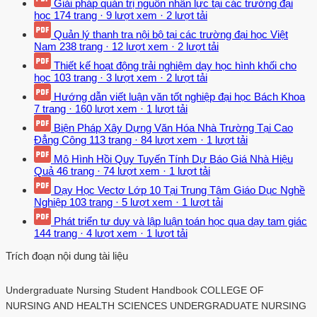
Giải pháp quản trị nguồn nhân lực tại các trường đại
học
174 trang
·
9 lượt xem
·
2 lượt tải
Quản lý thanh tra nội bộ tại các trường đại học Việt
Nam
238 trang
·
12 lượt xem
·
2 lượt tải
Thiết kế hoạt động trải nghiệm dạy học hình khối cho
học
103 trang
·
3 lượt xem
·
2 lượt tải
Hướng dẫn viết luận văn tốt nghiệp đại học Bách Khoa
7 trang
·
160 lượt xem
·
1 lượt tải
Biện Pháp Xây Dựng Văn Hóa Nhà Trường Tại Cao
Đẳng Công
113 trang
·
84 lượt xem
·
1 lượt tải
Mô Hình Hồi Quy Tuyến Tính Dự Báo Giá Nhà Hiệu
Quả
46 trang
·
74 lượt xem
·
1 lượt tải
Dạy Học Vectơ Lớp 10 Tại Trung Tâm Giáo Dục Nghề
Nghiệp
103 trang
·
5 lượt xem
·
1 lượt tải
Phát triển tư duy và lập luận toán học qua dạy tam giác
144 trang
·
4 lượt xem
·
1 lượt tải
Trích đoạn nội dung tài liệu
Undergraduate Nursing Student Handbook COLLEGE OF
NURSING AND HEALTH SCIENCES UNDERGRADUATE NURSING