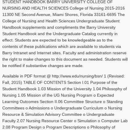
STUDENT HANDBOOK BARRY UNIVERSITY COLLEGE OF
NURSING AND HEALTH SCIENCES College of Nursing 2015-2016
11300 NE Second Avenue, Miami Shores, Florida 33161-6695 The
College of Nursing and Health Sciences Undergraduate Student
Handbook supplements and compliments the Barry University
Student Handbook and the Undergraduate Catalog currently in
effect. Students are expected to be knowledgeable as to the
contents of these publications which are available to students via
Barry Intranet and Internet sites. Faculty and administration reserve
the right to make changes to this document as needed. Students will
be notified if substantive changes are made.
Available in PDF format @ http://www.edu/nursing/bsn/ 1 (Revised:
Fall, 2015) TABLE OF CONTENTS Section I.01 Purpose of the
Student Handbook 1.03 Mission of the University 1.04 Philosophy of
Nursing 1.05 Mission of the UG Nursing Program o Expected
Learning Outcomes Section II.06 Committee Structure o Standing
Committees o Admissions o Undergraduate Curriculum o Nursing
Resource & Simulation Advisory Committee o Undergraduate
Faculty 2.07 Nursing Resource Center o Simulation o Computer Lab
2.08 Program Design o Program Descriptions o Philosophy of