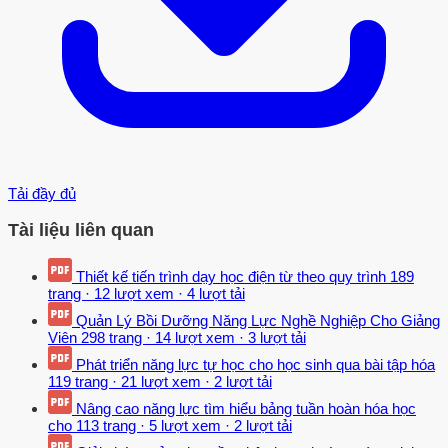
Tải đầy đủ
Tài liệu liên quan
Thiết kế tiến trình dạy học điện từ theo quy trình
189
trang
·
12 lượt xem
·
4 lượt tải
Quản Lý Bồi Dưỡng Năng Lực Nghề Nghiệp Cho Giảng
Viên
298 trang
·
14 lượt xem
·
3 lượt tải
Phát triển năng lực tự học cho học sinh qua bài tập hóa
119 trang
·
21 lượt xem
·
2 lượt tải
Nâng cao năng lực tìm hiểu bảng tuần hoàn hóa học
cho
113 trang
·
5 lượt xem
·
2 lượt tải