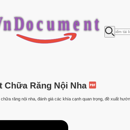
V
n
D
o
c
u
m
e
n
t
t Chữa Răng Nội Nha
chữa răng nội nha, đánh giá các khía cạnh quan trọng, đề xuất hướn