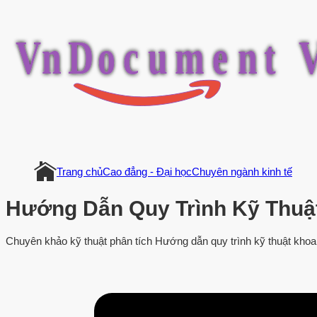
V
n
D
o
c
u
m
e
n
t
Trang chủ
Cao đẳng - Đại học
Chuyên ngành kinh tế
Hướng Dẫn Quy Trình Kỹ Thuậ
Chuyên khảo kỹ thuật phân tích Hướng dẫn quy trình kỹ thuật khoa 