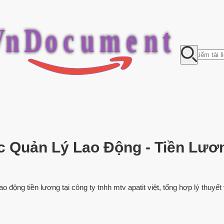
V
n
D
o
c
u
m
e
n
t
c Quản Lý Lao Động - Tiền Lư
ao động tiền lương tại công ty tnhh mtv apatit việt, tổng hợp lý thuy