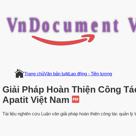
V
n
D
o
c
u
m
e
n
t
Trang chủ
Văn bản luật
Lao động - Tiền lương
Giải Pháp Hoàn Thiện Công Tá
Apatit Việt Nam
Tài liệu nghiên cứu Luận văn giải pháp hoàn thiện công tác quản lý l