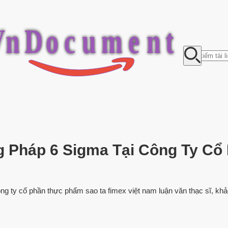
V
n
D
o
c
u
m
e
n
t
Pháp 6 Sigma Tại Công Ty Cổ
 ty cổ phần thực phẩm sao ta fimex việt nam luận văn thạc sĩ, khảo