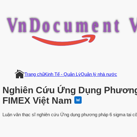
V
n
D
o
c
u
m
e
n
t
Trang chủ
Kinh Tế - Quản Lý
Quản lý nhà nước
Nghiên Cứu Ứng Dụng Phương 
FIMEX Việt Nam
Luận văn thạc sĩ nghiên cứu Ứng dụng phương pháp 6 sigma tại công