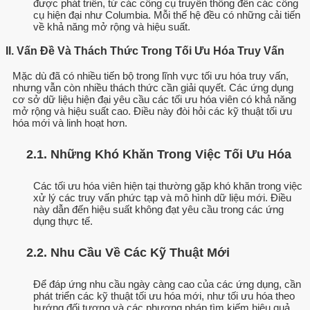
được phát triển, từ các công cụ truyền thống đến các công
cụ hiện đại như Columbia. Mỗi thế hệ đều có những cải tiến
về khả năng mở rộng và hiệu suất.
II. Vấn Đề Và Thách Thức Trong Tối Ưu Hóa Truy Vấn
Mặc dù đã có nhiều tiến bộ trong lĩnh vực tối ưu hóa truy vấn,
nhưng vẫn còn nhiều thách thức cần giải quyết. Các ứng dụng
cơ sở dữ liệu hiện đại yêu cầu các tối ưu hóa viên có khả năng
mở rộng và hiệu suất cao. Điều này đòi hỏi các kỹ thuật tối ưu
hóa mới và linh hoạt hơn.
2.1. Những Khó Khăn Trong Việc Tối Ưu Hóa
Các tối ưu hóa viên hiện tại thường gặp khó khăn trong việc
xử lý các truy vấn phức tạp và mô hình dữ liệu mới. Điều
này dẫn đến hiệu suất không đạt yêu cầu trong các ứng
dụng thực tế.
2.2. Nhu Cầu Về Các Kỹ Thuật Mới
Để đáp ứng nhu cầu ngày càng cao của các ứng dụng, cần
phát triển các kỹ thuật tối ưu hóa mới, như tối ưu hóa theo
hướng đối tượng và các phương pháp tìm kiếm hiệu quả