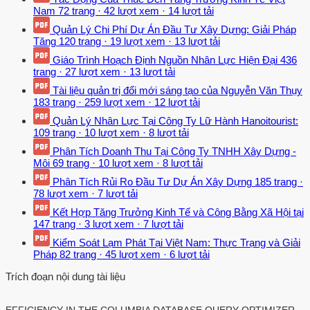
Nam
72 trang
·
42 lượt xem
·
14 lượt tải
Quản Lý Chi Phí Dự Án Đầu Tư Xây Dựng: Giải Pháp
Tăng
120 trang
·
19 lượt xem
·
13 lượt tải
Giáo Trình Hoạch Định Nguồn Nhân Lực Hiện Đại
436
trang
·
27 lượt xem
·
13 lượt tải
Tài liệu quản trị đổi mới sáng tạo của Nguyễn Văn Thụy
183 trang
·
259 lượt xem
·
12 lượt tải
Quản Lý Nhân Lực Tại Công Ty Lữ Hành Hanoitourist:
109 trang
·
10 lượt xem
·
8 lượt tải
Phân Tích Doanh Thu Tại Công Ty TNHH Xây Dựng -
Môi
69 trang
·
10 lượt xem
·
8 lượt tải
Phân Tích Rủi Ro Đầu Tư Dự Án Xây Dựng
185 trang
·
78 lượt xem
·
7 lượt tải
Kết Hợp Tăng Trưởng Kinh Tế và Công Bằng Xã Hội tại
147 trang
·
3 lượt xem
·
7 lượt tải
Kiểm Soát Lạm Phát Tại Việt Nam: Thực Trạng và Giải
Pháp
82 trang
·
45 lượt xem
·
6 lượt tải
Trích đoạn nội dung tài liệu
EFFICIENCY IN THE COLUMBIA DATABASE QUERY OPTIMIZER