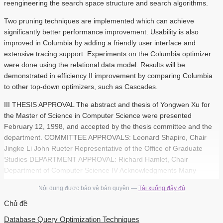
reengineering the search space structure and search algorithms.
Two pruning techniques are implemented which can achieve
significantly better performance improvement. Usability is also
improved in Columbia by adding a friendly user interface and
extensive tracing support. Experiments on the Columbia optimizer
were done using the relational data model. Results will be
demonstrated in efficiency II improvement by comparing Columbia
to other top-down optimizers, such as Cascades.
III THESIS APPROVAL The abstract and thesis of Yongwen Xu for
the Master of Science in Computer Science were presented
February 12, 1998, and accepted by the thesis committee and the
department. COMMITTEE APPROVALS: Leonard Shapiro, Chair
Jingke Li John Rueter Representative of the Office of Graduate
Studies DEPARTMENT APPROVAL: Richard Hamlet, Chair
Department of Computer Science IV Acknowledgments Many
people helped in the work of this thesis. I am grateful to all of them.
Nội dung được bảo vệ bản quyền —
Tải xuống đầy đủ
Many thanks to my advisor, Professor Leonard Shapiro.
Chủ đề
I owe him a great deal for his help and guidance from the beginning
Database Query Optimization Techniques
of the research to the end of the thesis. Thanks for his friendly