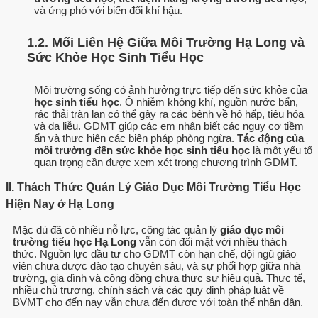
và ứng phó với biến đổi khí hậu.
1.2. Mối Liên Hệ Giữa Môi Trường Hạ Long và
Sức Khỏe Học Sinh Tiểu Học
Môi trường sống có ảnh hưởng trực tiếp đến sức khỏe của
học sinh tiểu học
. Ô nhiễm không khí, nguồn nước bẩn,
rác thải tràn lan có thể gây ra các bệnh về hô hấp, tiêu hóa
và da liễu. GDMT giúp các em nhận biết các nguy cơ tiềm
ẩn và thực hiện các biện pháp phòng ngừa.
Tác động của
môi trường đến sức khỏe học sinh tiểu học
là một yếu tố
quan trọng cần được xem xét trong chương trình GDMT.
II. Thách Thức Quản Lý Giáo Dục Môi Trường Tiểu Học
Hiện Nay ở Hạ Long
Mặc dù đã có nhiều nỗ lực, công tác quản lý
giáo dục môi
trường tiểu học Hạ Long
vẫn còn đối mặt với nhiều thách
thức. Nguồn lực đầu tư cho GDMT còn hạn chế, đội ngũ giáo
viên chưa được đào tạo chuyên sâu, và sự phối hợp giữa nhà
trường, gia đình và cộng đồng chưa thực sự hiệu quả. Thực tế,
nhiều chủ trương, chính sách và các quy định pháp luật về
BVMT cho đến nay vẫn chưa đến được với toàn thể nhân dân.