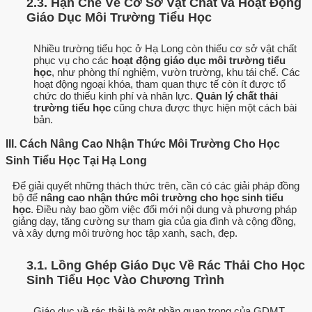
2.3. Hạn Chế Về Cơ Sở Vật Chất và Hoạt Động
Giáo Dục Môi Trường Tiểu Học
Nhiều trường tiểu học ở Hạ Long còn thiếu cơ sở vật chất
phục vụ cho các
hoạt động giáo dục môi trường tiểu
học
, như phòng thí nghiệm, vườn trường, khu tái chế. Các
hoạt động ngoại khóa, tham quan thực tế còn ít được tổ
chức do thiếu kinh phí và nhân lực.
Quản lý chất thải
trường tiểu học
cũng chưa được thực hiện một cách bài
bản.
III. Cách Nâng Cao Nhận Thức Môi Trường Cho Học
Sinh Tiểu Học Tại Hạ Long
Để giải quyết những thách thức trên, cần có các giải pháp đồng
bộ để
nâng cao nhận thức môi trường cho học sinh tiểu
học
. Điều này bao gồm việc đổi mới nội dung và phương pháp
giảng dạy, tăng cường sự tham gia của gia đình và cộng đồng,
và xây dựng môi trường học tập xanh, sạch, đẹp.
3.1. Lồng Ghép Giáo Dục Về Rác Thải Cho Học
Sinh Tiểu Học Vào Chương Trình
Giáo dục về rác thải là một phần quan trọng của GDMT.