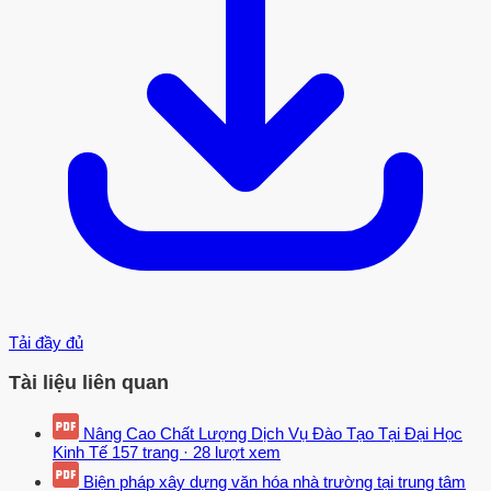
Tải đầy đủ
Tài liệu liên quan
Nâng Cao Chất Lượng Dịch Vụ Đào Tạo Tại Đại Học
Kinh Tế
157 trang
·
28 lượt xem
Biện pháp xây dựng văn hóa nhà trường tại trung tâm