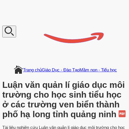
V
n
D
o
c
u
m
e
n
t
Trang chủ
Giáo Dục - Đào Tạo
Mầm non - Tiểu học
Luận văn quản lí giáo dục môi
trường cho học sinh tiểu học
ở các trường ven biển thành
phố hạ long tỉnh quảng ninh
Tài liệu nghiên cứu Luận văn quản lí giáo dục môi trường cho học