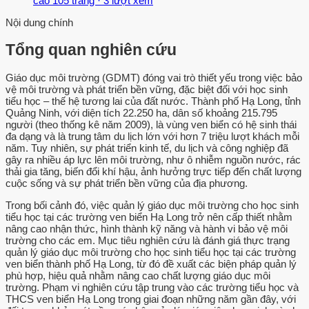
cao
105 trang
·
3 lượt xem
Nội dung chính
Tổng quan nghiên cứu
Giáo dục môi trường (GDMT) đóng vai trò thiết yếu trong việc bảo
vệ môi trường và phát triển bền vững, đặc biệt đối với học sinh
tiểu học – thế hệ tương lai của đất nước. Thành phố Hạ Long, tỉnh
Quảng Ninh, với diện tích 22.250 ha, dân số khoảng 215.795
người (theo thống kê năm 2009), là vùng ven biển có hệ sinh thái
đa dạng và là trung tâm du lịch lớn với hơn 7 triệu lượt khách mỗi
năm. Tuy nhiên, sự phát triển kinh tế, du lịch và công nghiệp đã
gây ra nhiều áp lực lên môi trường, như ô nhiễm nguồn nước, rác
thải gia tăng, biến đổi khí hậu, ảnh hưởng trực tiếp đến chất lượng
cuộc sống và sự phát triển bền vững của địa phương.
Trong bối cảnh đó, việc quản lý giáo dục môi trường cho học sinh
tiểu học tại các trường ven biển Hạ Long trở nên cấp thiết nhằm
nâng cao nhận thức, hình thành kỹ năng và hành vi bảo vệ môi
trường cho các em. Mục tiêu nghiên cứu là đánh giá thực trạng
quản lý giáo dục môi trường cho học sinh tiểu học tại các trường
ven biển thành phố Hạ Long, từ đó đề xuất các biện pháp quản lý
phù hợp, hiệu quả nhằm nâng cao chất lượng giáo dục môi
trường. Phạm vi nghiên cứu tập trung vào các trường tiểu học và
THCS ven biển Hạ Long trong giai đoạn những năm gần đây, với