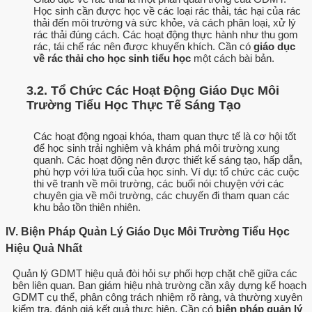
Học sinh cần được học về các loại rác thải, tác hại của rác
thải đến môi trường và sức khỏe, và cách phân loại, xử lý
rác thải đúng cách. Các hoạt động thực hành như thu gom
rác, tái chế rác nên được khuyến khích. Cần có
giáo dục
về rác thải cho học sinh tiểu học
một cách bài bản.
3.2. Tổ Chức Các Hoạt Động Giáo Dục Môi
Trường Tiểu Học Thực Tế Sáng Tạo
Các hoạt động ngoại khóa, tham quan thực tế là cơ hội tốt
để học sinh trải nghiệm và khám phá môi trường xung
quanh. Các hoạt động nên được thiết kế sáng tạo, hấp dẫn,
phù hợp với lứa tuổi của học sinh. Ví dụ: tổ chức các cuộc
thi vẽ tranh về môi trường, các buổi nói chuyện với các
chuyên gia về môi trường, các chuyến đi tham quan các
khu bảo tồn thiên nhiên.
IV. Biện Pháp Quản Lý Giáo Dục Môi Trường Tiểu Học
Hiệu Quả Nhất
Quản lý GDMT hiệu quả đòi hỏi sự phối hợp chặt chẽ giữa các
bên liên quan. Ban giám hiệu nhà trường cần xây dựng kế hoạch
GDMT cụ thể, phân công trách nhiệm rõ ràng, và thường xuyên
kiểm tra, đánh giá kết quả thực hiện. Cần có
biện pháp quản lý