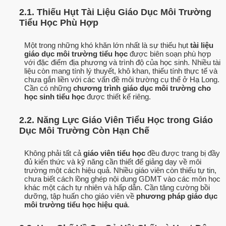
2.1. Thiếu Hụt Tài Liệu Giáo Dục Môi Trường
Tiểu Học Phù Hợp
Một trong những khó khăn lớn nhất là sự thiếu hụt
tài liệu
giáo dục môi trường tiểu học
được biên soạn phù hợp
với đặc điểm địa phương và trình độ của học sinh. Nhiều tài
liệu còn mang tính lý thuyết, khô khan, thiếu tính thực tế và
chưa gắn liền với các vấn đề môi trường cụ thể ở Hạ Long.
Cần có những
chương trình giáo dục môi trường cho
học sinh tiểu học
được thiết kế riêng.
2.2. Năng Lực Giáo Viên Tiểu Học trong Giáo
Dục Môi Trường Còn Hạn Chế
Không phải tất cả
giáo viên tiểu học
đều được trang bị đầy
đủ kiến thức và kỹ năng cần thiết để giảng dạy về môi
trường một cách hiệu quả. Nhiều giáo viên còn thiếu tự tin,
chưa biết cách lồng ghép nội dung GDMT vào các môn học
khác một cách tự nhiên và hấp dẫn. Cần tăng cường bồi
dưỡng, tập huấn cho giáo viên về
phương pháp giáo dục
môi trường tiểu học hiệu quả
.