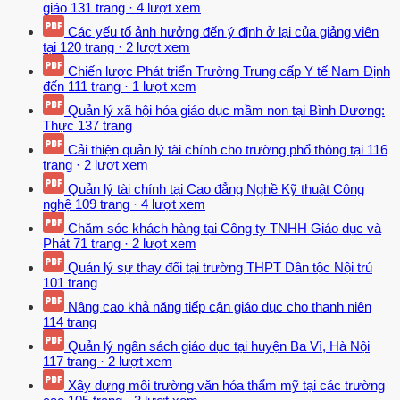
giáo
131 trang
·
4 lượt xem
Các yếu tố ảnh hưởng đến ý định ở lại của giảng viên
tại
120 trang
·
2 lượt xem
Chiến lược Phát triển Trường Trung cấp Y tế Nam Định
đến
111 trang
·
1 lượt xem
Quản lý xã hội hóa giáo dục mầm non tại Bình Dương:
Thực
137 trang
Cải thiện quản lý tài chính cho trường phổ thông tại
116
trang
·
2 lượt xem
Quản lý tài chính tại Cao đẳng Nghề Kỹ thuật Công
nghệ
109 trang
·
4 lượt xem
Chăm sóc khách hàng tại Công ty TNHH Giáo dục và
Phát
71 trang
·
2 lượt xem
Quản lý sự thay đổi tại trường THPT Dân tộc Nội trú
101 trang
Nâng cao khả năng tiếp cận giáo dục cho thanh niên
114 trang
Quản lý ngân sách giáo dục tại huyện Ba Vì, Hà Nội
117 trang
·
2 lượt xem
Xây dựng môi trường văn hóa thẩm mỹ tại các trường