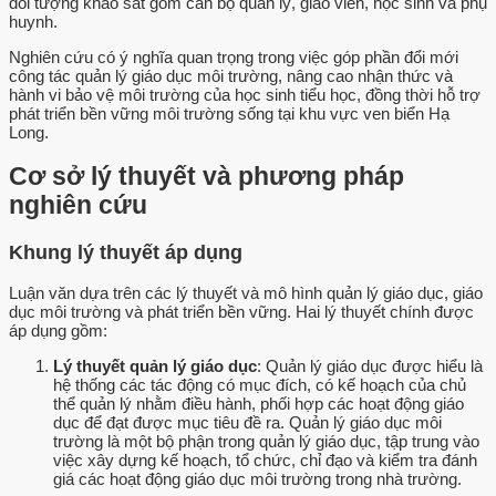
đối tượng khảo sát gồm cán bộ quản lý, giáo viên, học sinh và phụ
huynh.
Nghiên cứu có ý nghĩa quan trọng trong việc góp phần đổi mới
công tác quản lý giáo dục môi trường, nâng cao nhận thức và
hành vi bảo vệ môi trường của học sinh tiểu học, đồng thời hỗ trợ
phát triển bền vững môi trường sống tại khu vực ven biển Hạ
Long.
Cơ sở lý thuyết và phương pháp
nghiên cứu
Khung lý thuyết áp dụng
Luận văn dựa trên các lý thuyết và mô hình quản lý giáo dục, giáo
dục môi trường và phát triển bền vững. Hai lý thuyết chính được
áp dụng gồm:
Lý thuyết quản lý giáo dục
: Quản lý giáo dục được hiểu là
hệ thống các tác động có mục đích, có kế hoạch của chủ
thể quản lý nhằm điều hành, phối hợp các hoạt động giáo
dục để đạt được mục tiêu đề ra. Quản lý giáo dục môi
trường là một bộ phận trong quản lý giáo dục, tập trung vào
việc xây dựng kế hoạch, tổ chức, chỉ đạo và kiểm tra đánh
giá các hoạt động giáo dục môi trường trong nhà trường.