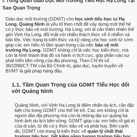
I. Tổng Quan Giáo Dục Môi Trường Tiểu Học Hạ Long Tại
Sao Quan Trọng
Giáo dục môi trường (GDMT) cho
học sinh tiểu học
tại
Hạ
Long, Quảng Ninh
là yếu tố then chốt để xây dựng một thế hệ
có ý thức bảo vệ môi trường. Hạ Long, với di sản thiên nhiên thế
giới Vịnh Hạ Long, đối mặt với nhiều thách thức về ô nhiễm và
bảo tồn. Việc trang bị kiến thức và kỹ năng cho học sinh từ sớm
giúp các em hiểu rõ tầm quan trọng của việc
bảo vệ môi
trường Hạ Long
. GDMT không chỉ là việc học kiến thức, mà
còn là hình thành thái độ và hành vi tích cực, góp phần vào sự
phát triển bền vững của địa phương. Theo Chỉ thị số
36/1998/CT-TW của Bộ Chính trị, giáo dục, tuyên truyền về
BVMT là giải pháp hàng đầu.
1.1. Tầm Quan Trọng của GDMT Tiểu Học đối
với Quảng Ninh
Quảng Ninh, với Vịnh Hạ Long là điểm nhấn du lịch, cần đặc
biệt chú trọng GDMT cho thế hệ trẻ. Các em không chỉ là
người dân địa phương mà còn là những đại sứ quảng bá
hình ảnh du lịch bền vững. GDMT giúp các em hiểu rõ giá trị
của di sản, từ đó có ý thức bảo vệ và phát huy. Bên cạnh
đó, GDMT còn trang bị kiến thức về
quản lý chất thải
trường tiểu học
,
tiết kiệm năng lượng trường tiểu học
,