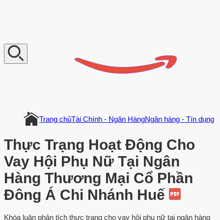
V
n
D
o
c
u
m
e
n
t
Trang chủ
Tài Chính - Ngân Hàng
Ngân hàng - Tín dụng
Thực Trạng Hoạt Động Cho
Vay Hội Phụ Nữ Tại Ngân
Hàng Thương Mại Cổ Phần
Đông Á Chi Nhánh Huế
Khóa luận phân tích thực trạng cho vay hội phụ nữ tại ngân hàng