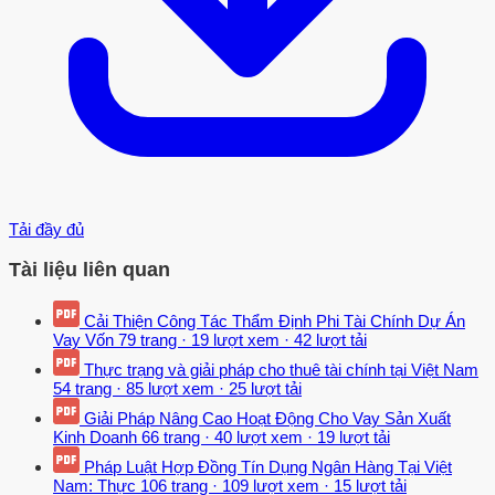
Tải đầy đủ
Tài liệu liên quan
Cải Thiện Công Tác Thẩm Định Phi Tài Chính Dự Án
Vay Vốn
79 trang
·
19 lượt xem
·
42 lượt tải
Thực trạng và giải pháp cho thuê tài chính tại Việt Nam
54 trang
·
85 lượt xem
·
25 lượt tải
Giải Pháp Nâng Cao Hoạt Động Cho Vay Sản Xuất
Kinh Doanh
66 trang
·
40 lượt xem
·
19 lượt tải
Pháp Luật Hợp Đồng Tín Dụng Ngân Hàng Tại Việt
Nam: Thực
106 trang
·
109 lượt xem
·
15 lượt tải