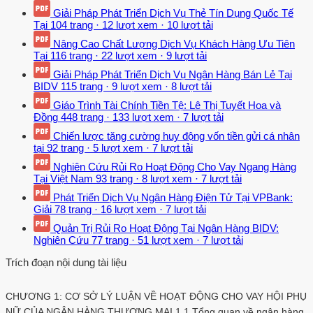
Giải Pháp Phát Triển Dịch Vụ Thẻ Tín Dụng Quốc Tế
Tại
104 trang
·
12 lượt xem
·
10 lượt tải
Nâng Cao Chất Lượng Dịch Vụ Khách Hàng Ưu Tiên
Tại
116 trang
·
22 lượt xem
·
9 lượt tải
Giải Pháp Phát Triển Dịch Vụ Ngân Hàng Bán Lẻ Tại
BIDV
115 trang
·
9 lượt xem
·
8 lượt tải
Giáo Trình Tài Chính Tiền Tệ: Lê Thị Tuyết Hoa và
Đồng
448 trang
·
133 lượt xem
·
7 lượt tải
Chiến lược tăng cường huy động vốn tiền gửi cá nhân
tại
92 trang
·
5 lượt xem
·
7 lượt tải
Nghiên Cứu Rủi Ro Hoạt Động Cho Vay Ngang Hàng
Tại Việt Nam
93 trang
·
8 lượt xem
·
7 lượt tải
Phát Triển Dịch Vụ Ngân Hàng Điện Tử Tại VPBank:
Giải
78 trang
·
16 lượt xem
·
7 lượt tải
Quản Trị Rủi Ro Hoạt Động Tại Ngân Hàng BIDV:
Nghiên Cứu
77 trang
·
51 lượt xem
·
7 lượt tải
Trích đoạn nội dung tài liệu
CHƯƠNG 1: CƠ SỞ LÝ LUẬN VỀ HOẠT ĐỘNG CHO VAY HỘI PHỤ
NỮ CỦA NGÂN HÀNG THƯƠNG MẠI 1.1 Tổng quan về ngân hàng