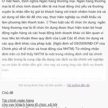
Ở Việt Nam, Định nghĩa Ngân hàng thương mại: Ngân hàng thương
mại là tổ chức kinh doanh tiền tệ mà hoạt động chủ yếu và thường
xuyên là nhận tiền ký gửi từ khách hàng với trách nhiệm hoàn trả và
sử dụng số tiền đó để cho vay, thực hiện nghiệp vụ chiết khấu và
làm phương tiện thanh toán.  Theo luật các tổ chức tín dụng: ngân
hàng thương mại là tổ chức tín dụng được thực hiện toàn bộ hoạt
động ngân hàng và các hoạt động kinh doanh khác có liên quan vì
mục tiêu lợi nhuận theo quy định của Luật Các tổ chức tín dụng và
các quy định khác của pháp luật. (Nghị định số 59/2009/NĐ-CP của
Chính phủ về tổ chức và hoạt động của NHTM) Từ những nhận
định trên có thể thấy NHTM là một trong những định chế tài chính
mà đặc trưng là cung cấp đa dạng các dịch vụ tài chính với nghiệp
vụ cơ bản là nhận tiền gửi, cho vay và cung ứng các dịch vụ thanh
toán.
Ngoài ra, NHTM còn cung cấp nhiều dịch vụ khác nhằm thoả mãn
tối đa nhu cầu về sản phẩm dịch vụ của xã hội.2 Các hoạt động của
Nội dung được bảo vệ bản quyền —
Tải xuống đầy đủ
ngân hàng thương mại - Ngân hàng thương mại là một tổ chức tín
Chủ đề
dụng trung gian, hoạt động kinh doanh trên lĩnh vực tiền tệ. Hoạt
động kinh doanh của ngân hàng cũng giống như một doanh nghiệp
Tài chính ngân hàng
cho vay khách hàng tổ chức xã hội
thương mại, đều hướng đến mục đích cuối cùng là tối đa hóa lợi