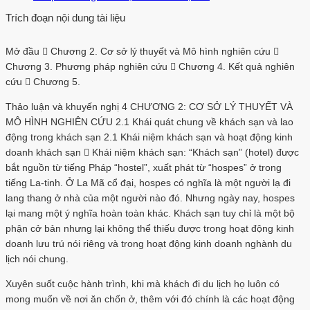
Trích đoạn nội dung tài liệu
Mở đầu  Chương 2. Cơ sở lý thuyết và Mô hình nghiên cứu 
Chương 3. Phương pháp nghiên cứu  Chương 4. Kết quả nghiên
cứu  Chương 5.
Thảo luận và khuyến nghị 4 CHƯƠNG 2: CƠ SỞ LÝ THUYẾT VÀ
MÔ HÌNH NGHIÊN CỨU 2.1 Khái quát chung về khách sạn và lao
động trong khách sạn 2.1 Khái niệm khách sạn và hoạt động kinh
doanh khách sạn  Khái niệm khách sạn: “Khách sạn” (hotel) được
bắt nguồn từ tiếng Pháp “hostel”, xuất phát từ “hospes” ở trong
tiếng La-tinh. Ở La Mã cổ đại, hospes có nghĩa là một người lạ đi
lang thang ở nhà của một người nào đó. Nhưng ngày nay, hospes
lại mang một ý nghĩa hoàn toàn khác. Khách sạn tuy chỉ là một bộ
phận cở bản nhưng lại không thể thiếu được trong hoạt động kinh
doanh lưu trú nói riêng và trong hoạt động kinh doanh nghành du
lịch nói chung.
Xuyên suốt cuộc hành trình, khi mà khách đi du lịch họ luôn có
mong muốn về nơi ăn chốn ở, thêm với đó chính là các hoạt động