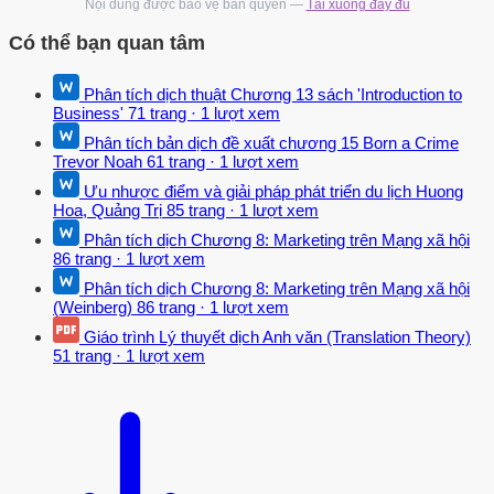
quy mô từ 10 buồng ngủ trở lên, bảo đảm chất lượng về cơ sở vật
Nội dung được bảo vệ bản quyền —
Tải xuống đầy đủ
chất, trang thiết bị, dịch vụ cần thiết phục vụ khách du lịch”. 5 
Có thể bạn quan tâm
Hoạt động kinh doanh khách sạn Hoạt động kinh doanh khách sạn
từ khi mới xuất hiện đơn thuần chỉ là cho thuê phòng ngủ mục đích
Phân tích dịch thuật Chương 13 sách 'Introduction to
chính là phục vụ cho nhu cầu ngủ, nghỉ của các khách vãng lai. Kể
Business'
71 trang
·
1 lượt xem
từ sau đó khi mà số lượng khách hàng trở nên đông hơn, với nhiều
Phân tích bản dịch đề xuất chương 15 Born a Crime
yêu cầu hơn thì khái niệm kinh doanh mới được mở rộng hơn.
Trevor Noah
61 trang
·
1 lượt xem
Kinh doanh khách sạn bao gồm các loại hoạt động là: hoạt động
Ưu nhược điểm và giải pháp phát triển du lịch Huong
Hoa, Quảng Trị
85 trang
·
1 lượt xem
kinh doanh ăn uống, hoạt động cho thuê buồng ngủ và hoạt động
kinh doanh các dịch vụ bổ sung; nhằm mục đích thỏa mãn nhu cầu
Phân tích dịch Chương 8: Marketing trên Mạng xã hội
86 trang
·
1 lượt xem
thiết thực của du khách tại các điểm du lịch trên hết cũng chính là
thu lợi nhuận, có lợi nhuận thì mới trả lãi được cho người góp vốn,
Phân tích dịch Chương 8: Marketing trên Mạng xã hội
(Weinberg)
86 trang
·
1 lượt xem
lương cho nhân viên và cũng như mở rộng về quy mô kinh doanh.
Ngoài một số dịch vụ tự đảm đương, khách sạn cũng là một trung
Giáo trình Lý thuyết dịch Anh văn (Translation Theory)
51 trang
·
1 lượt xem
gian góp phần thực hiện dịch vụ tiêu thụ các sản phẩm thuộc lĩnh
vực, nghành khác của nền kinh tế quốc dân như là: công nghiệp
chế biến, dịch vụ ngân hàng, nông nghiệp, điện nước, bưu chính
viên thông, dịch vụ vận chuyển… 2.2 Lao động trong khách sạn và
đặc điểm của lao động khách sạn  Lao động trong khách sạn Tập
hợp đội ngũ cán bộ nhân viên hiện đang làm việc tại khách sạn,