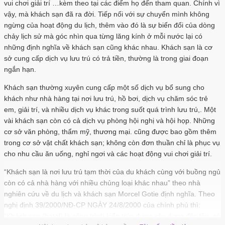
vui chơi giải trí …kèm theo tại các điểm họ đến tham quan. Chính vì
vậy, mà khách sạn đã ra đời. Tiếp nối với sự chuyển mình không
ngừng của hoạt động du lịch, thêm vào đó là sự biển đổi của dòng
chảy lịch sử mà góc nhìn qua từng lăng kính ở mỗi nước lại có
những định nghĩa về khách sạn cũng khác nhau. Khách sạn là cơ
sở cung cấp dịch vụ lưu trú có trả tiền, thường là trong giai đoạn
ngắn hạn.
Khách sạn thường xuyên cung cấp một số dịch vụ bổ sung cho
khách như nhà hàng tại nơi lưu trú, hồ bơi, dịch vụ chăm sóc trẻ
em, giải trí, và nhiều dịch vụ khác trong suốt quá trình lưu trú,. Một
vài khách sạn còn có cả dịch vụ phòng hội nghị và hội họp. Những
cơ sở văn phòng, thẩm mỹ, thương mại. cũng được bao gồm thêm
trong cơ sở vật chất khách sạn; không còn đơn thuần chỉ là phục vụ
cho nhu cầu ăn uống, nghỉ ngơi và các hoạt động vui chơi giải trí.
“Khách sạn là nơi lưu trú tạm thời của du khách cùng với buồng ngủ
còn có cả nhà hàng với nhiều chủng loại khác nhau” theo nhà
nghiên cứu về du lịch và khách sạn Morcel Gotie định nghĩa. Theo
nghị định 39/2000/NĐ-CP NGÀY 24/8/2000 của chính phủ thì:
“Khách sạn (hotel) là công trình kiến trúc được xây dựng độc lập, có