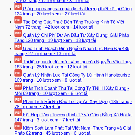
lý
103 trang
·
17 lượt xem
·
31 lượt tải
Giải pháp nâng cao quản lý chất lượng thiết kế tại Công
124 trang
·
20 lượt xem
·
27 lượt tải
Tác Động Của Thuế Đến Tăng Trưởng Kinh Tế Việt
Nam
72 trang
·
42 lượt xem
·
14 lượt tải
Quản Lý Chi Phí Dự Án Đầu Tư Xây Dựng: Giải Pháp
Tăng
120 trang
·
19 lượt xem
·
13 lượt tải
Giáo Trình Hoạch Định Nguồn Nhân Lực Hiện Đại
436
trang
·
27 lượt xem
·
13 lượt tải
Tài liệu quản trị đổi mới sáng tạo của Nguyễn Văn Thụy
183 trang
·
259 lượt xem
·
12 lượt tải
Quản Lý Nhân Lực Tại Công Ty Lữ Hành Hanoitourist:
109 trang
·
10 lượt xem
·
8 lượt tải
Phân Tích Doanh Thu Tại Công Ty TNHH Xây Dựng -
Môi
69 trang
·
10 lượt xem
·
8 lượt tải
Phân Tích Rủi Ro Đầu Tư Dự Án Xây Dựng
185 trang
·
78 lượt xem
·
7 lượt tải
Kết Hợp Tăng Trưởng Kinh Tế và Công Bằng Xã Hội tại
147 trang
·
3 lượt xem
·
7 lượt tải
Kiểm Soát Lạm Phát Tại Việt Nam: Thực Trạng và Giải
Pháp
82 trang
·
45 lượt xem
·
6 lượt tải