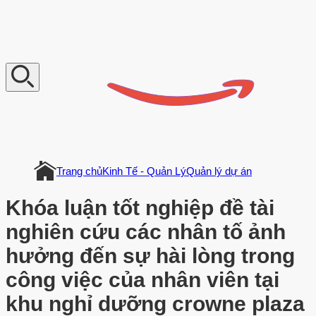
V
n
D
o
c
u
m
e
n
t
Trang chủ
Kinh Tế - Quản Lý
Quản lý dự án
Khóa luận tốt nghiệp đề tài
nghiên cứu các nhân tố ảnh
hưởng đến sự hài lòng trong
công việc của nhân viên tại
khu nghỉ dưỡng crowne plaza