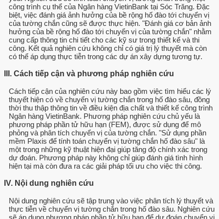
công trình cụ thể của Ngân hàng VietinBank tại Sóc Trăng. Đặc
biệt, việc đánh giá ảnh hưởng của bề rộng hố đào tới chuyển vị
của tường chắn cũng sẽ được thực hiện. "Đánh giá cơ bản ảnh
hưởng của bề rộng hố đào tới chuyển vị của tường chắn" nhằm
cung cấp thông tin chi tiết cho các kỹ sư trong thiết kế và thi
công. Kết quả nghiên cứu không chỉ có giá trị lý thuyết mà còn
có thể áp dụng thực tiễn trong các dự án xây dựng tương tự.
III. Cách tiếp cận và phương pháp nghiên cứu
Cách tiếp cận của nghiên cứu này bao gồm việc tìm hiểu các lý
thuyết hiện có về chuyển vị tường chắn trong hố đào sâu, đồng
thời thu thập thông tin về điều kiện địa chất và thiết kế công trình
Ngân hàng VietinBank. Phương pháp nghiên cứu chủ yếu là
phương pháp phần tử hữu hạn (FEM), được sử dụng để mô
phỏng và phân tích chuyển vị của tường chắn. "Sử dụng phần
mềm Plaxis để tính toán chuyển vị tường chắn hố đào sâu" là
một trong những kỹ thuật hiện đại giúp tăng độ chính xác trong
dự đoán. Phương pháp này không chỉ giúp đánh giá tình hình
hiện tại mà còn đưa ra các giải pháp tối ưu cho việc thi công.
IV. Nội dung nghiên cứu
Nội dung nghiên cứu sẽ tập trung vào việc phân tích lý thuyết và
thực tiễn về chuyển vị tường chắn trong hố đào sâu. Nghiên cứu
sẽ áp dụng phương pháp phần tử hữu hạn để dự đoán chuyển vị