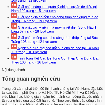
100 trang
·
22 lượt xem
Giải pháp nâng cao quản lý chi phí dự án đê điều tại
Nam
120 trang
·
15 lượt xem
Giải pháp gia cố nền cho công trình dân dụng tại Sóc
Trăng
107 trang
·
19 lượt xem
Giải pháp xử lý nền nhà máy nhiệt điện Sông Hậu 1
bằng
67 trang
·
28 lượt xem
Giải pháp móng cọc cho công trình thấp tầng tại Sóc
Trăng
103 trang
·
12 lượt xem
Nghiên cứu cứng hóa đất bùn cho đê bao tại Cà Mau
119 trang
·
10 lượt xem
Tính Toán Kết Cấu Bê Tông Cốt Thép Chịu Động Đất
Theo
109 trang
·
16 lượt xem
Nội dung chính
Tổng quan nghiên cứu
Trong bối cảnh phát triển đô thị nhanh chóng tại Việt Nam, đặc biệt
tại các thành phố lớn như Hà Nội, TP. Hồ Chí Minh và Đà Nẵng,
việc khai thác không gian ngầm trở thành xu hướng tất yếu nhằm
tận dụng hiệu quả quỹ đất hạn chế. Theo ước tính, các công trình
ngầm như tầng hầm, bãi đỗ xe ngầm và trung tâm thương mại