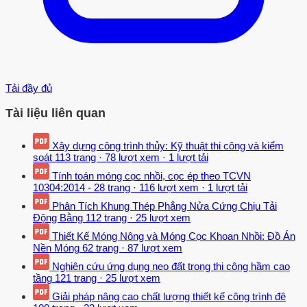
Tải đầy đủ
Tài liệu liên quan
Xây dựng công trình thủy: Kỹ thuật thi công và kiểm
soát
113 trang
·
78 lượt xem
·
1 lượt tải
Tính toán móng cọc nhồi, cọc ép theo TCVN
10304:2014 -
28 trang
·
116 lượt xem
·
1 lượt tải
Phân Tích Khung Thép Phẳng Nửa Cứng Chịu Tải
Động Bằng
112 trang
·
25 lượt xem
Thiết Kế Móng Nông và Móng Cọc Khoan Nhồi: Đồ Án
Nền Móng
62 trang
·
87 lượt xem
Nghiên cứu ứng dụng neo đất trong thi công hầm cao
tầng
121 trang
·
25 lượt xem
Giải pháp nâng cao chất lượng thiết kế công trình đê