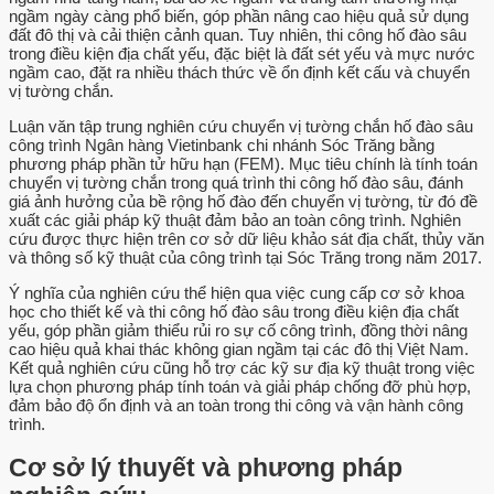
ngầm ngày càng phổ biến, góp phần nâng cao hiệu quả sử dụng
đất đô thị và cải thiện cảnh quan. Tuy nhiên, thi công hố đào sâu
trong điều kiện địa chất yếu, đặc biệt là đất sét yếu và mực nước
ngầm cao, đặt ra nhiều thách thức về ổn định kết cấu và chuyển
vị tường chắn.
Luận văn tập trung nghiên cứu chuyển vị tường chắn hố đào sâu
công trình Ngân hàng Vietinbank chi nhánh Sóc Trăng bằng
phương pháp phần tử hữu hạn (FEM). Mục tiêu chính là tính toán
chuyển vị tường chắn trong quá trình thi công hố đào sâu, đánh
giá ảnh hưởng của bề rộng hố đào đến chuyển vị tường, từ đó đề
xuất các giải pháp kỹ thuật đảm bảo an toàn công trình. Nghiên
cứu được thực hiện trên cơ sở dữ liệu khảo sát địa chất, thủy văn
và thông số kỹ thuật của công trình tại Sóc Trăng trong năm 2017.
Ý nghĩa của nghiên cứu thể hiện qua việc cung cấp cơ sở khoa
học cho thiết kế và thi công hố đào sâu trong điều kiện địa chất
yếu, góp phần giảm thiểu rủi ro sự cố công trình, đồng thời nâng
cao hiệu quả khai thác không gian ngầm tại các đô thị Việt Nam.
Kết quả nghiên cứu cũng hỗ trợ các kỹ sư địa kỹ thuật trong việc
lựa chọn phương pháp tính toán và giải pháp chống đỡ phù hợp,
đảm bảo độ ổn định và an toàn trong thi công và vận hành công
trình.
Cơ sở lý thuyết và phương pháp