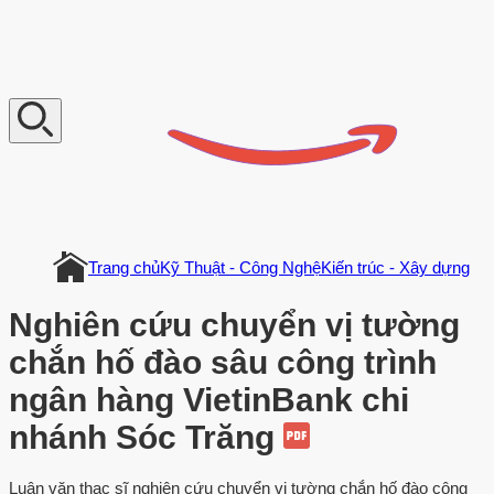
V
n
D
o
c
u
m
e
n
t
Trang chủ
Kỹ Thuật - Công Nghệ
Kiến trúc - Xây dựng
Nghiên cứu chuyển vị tường
chắn hố đào sâu công trình
ngân hàng VietinBank chi
nhánh Sóc Trăng
Luận văn thạc sĩ nghiên cứu chuyển vị tường chắn hố đào công