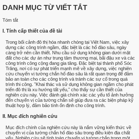
DANH MỤC TỪ VIẾT TẮT
Tóm tắt
I. Tính cấp thiết của đề tài
Trong bối cảnh đô thị hóa nhanh chóng tại Việt Nam, việc xây
dựng các công trình ngầm, đặc biệt là các hố đào sâu, ngày
càng trở nên cần thiết. Nhu cầu sử dụng không gian dưới mặt
đất cho các dự án như trung tâm thương mại, bãi đậu xe và các
công trình công cộng đang gia tăng. Đặc biệt tại thành phố Sóc
Trăng, nơi có sự phát triển mạnh mẽ về xây dựng, việc nghiên
cứu chuyển vị tường chắn hố đào sâu là rất quan trọng để đảm
bảo an toàn cho các công trình và tránh các sự cố trong quá
trình thi công. "Khai thác và sử dụng không gian ngầm cho phát
triển đô thị là xu hướng tất yếu," cho thấy sự cần thiết của
nghiên cứu này. Việc đánh giá chính xác các yếu tố ảnh hưởng
đến chuyển vị của tường chắn sẽ giúp đưa ra các biện pháp kỹ
thuật hợp lý, đảm bảo tính ổn định cho công trình.
II. Mục đích nghiên cứu
Mục đích chính của nghiên cứu này là nắm vững kiến thức về
chuyển vị của tường chắn hố đào sâu trong điều kiện địa chất
yếu. Nghiên cứu sẽ tính toán chuyển vị tường chắn trong một