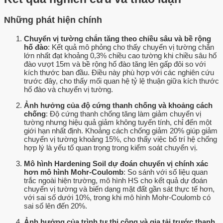
Những phát hiện chính
Chuyển vị tường chắn tăng theo chiều sâu và bề rộng
hố đào
: Kết quả mô phỏng cho thấy chuyển vị tường chắn
lớn nhất đạt khoảng 0,3% chiều cao tường khi chiều sâu hố
đào vượt 15m và bề rộng hố đào tăng lên gấp đôi so với
kích thước ban đầu. Điều này phù hợp với các nghiên cứu
trước đây, cho thấy mối quan hệ tỷ lệ thuận giữa kích thước
hố đào và chuyển vị tường.
Ảnh hưởng của độ cứng thanh chống và khoảng cách
chống
: Độ cứng thanh chống tăng làm giảm chuyển vị
tường nhưng hiệu quả giảm không tuyến tính, chỉ đến một
giới hạn nhất định. Khoảng cách chống giảm 20% giúp giảm
chuyển vị tường khoảng 15%, cho thấy việc bố trí hệ chống
hợp lý là yếu tố quan trọng trong kiểm soát chuyển vị.
Mô hình Hardening Soil dự đoán chuyển vị chính xác
hơn mô hình Mohr-Coulomb
: So sánh với số liệu quan
trắc ngoài hiện trường, mô hình HS cho kết quả dự đoán
chuyển vị tường và biến dạng mặt đất gần sát thực tế hơn,
với sai số dưới 10%, trong khi mô hình Mohr-Coulomb có
sai số lên đến 20%.
Ảnh hưởng của trình tự thi công và gia tải trước thanh