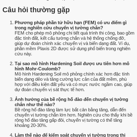
Câu hỏi thường gặp
Phương pháp phần tử hữu hạn (FEM) có ưu điểm gì
trong nghiên cứu chuyển vị tường chắn?
FEM cho phép mô phỏng chi tiết quá trình thi công, bao gồm
đặc tính đất, kết cấu tường chắn và hệ thống chống đỡ,
giúp dự đoán chính xác chuyển vị và biến dạng đất. Ví dụ,
phần mềm Plaxis 2D được sử dụng phổ biến trong nghiên
cứu này.
Tại sao mô hình Hardening Soil được ưu tiên hơn mô
hình Mohr-Coulomb?
Mô hình Hardening Soil mô phỏng chính xác hơn đặc tính
biến dạng dẻo và tăng cường lực cản của đất mềm, phù
hợp với điều kiện đất yếu và có mực nước ngầm cao, giúp
dự đoán chuyển vị sát thực tế hơn.
Ảnh hưởng của bề rộng hố đào đến chuyển vị tường
chắn như thế nào?
Bề rộng hố đào tăng làm lực bắt cân bằng tăng, dẫn đến
chuyển vị tường chắn lớn hơn. Nghiên cứu cho thấy khi bề
rộng hố đào tăng gấp đôi, chuyển vị tường có thể tăng
khoảng 20-30%.
Làm thế nào để kiểm soát chuyển vị tường trong thi