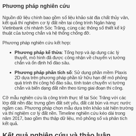
Phương pháp nghiên cứu
Nguồn dữ liệu chính bao gồm số liệu khảo sát địa chất thủy văn,
kết quả thí nghiệm cơ lý đất nền tại công trình Ngân hàng
Vietinbank chi nhánh Sóc Trăng, cùng các thông số thiết kế kỹ
thuật của tường chắn và hệ thống chống đỡ.
Phương pháp nghiên cứu kết hợp:
Phương pháp kế thừa
: Tổng hợp và áp dụng các lý
thuyết, mô hình đã được công nhận về chuyển vị tường
chắn và ổn định hố đào sâu.
Phương pháp phân tích số
: Sử dụng phần mềm Plaxis
2D dựa trên phương pháp phần tử hữu hạn để mô phỏng
quá trình thi công hố đào sâu, tính toán chuyển vị tường
chắn và biến dạng đất nền theo từng giai đoạn thi công.
Cỡ mẫu nghiên cứu là công trình thực tế tại Sóc Trăng với các
lớp đất nền đặc trưng gồm đất sét yếu, đất cát bùn và mực nước
ngầm cao. Phương pháp chọn mẫu dựa trên khảo sát hiện trường
và thí nghiệm cơ lý đất nền. Timeline nghiên cứu kéo dài trong
năm 2017, bao gồm thu thập dữ liệu, mô phỏng số và phân tích
kết quả.
Kết quả nghiên cứu và thảo luận