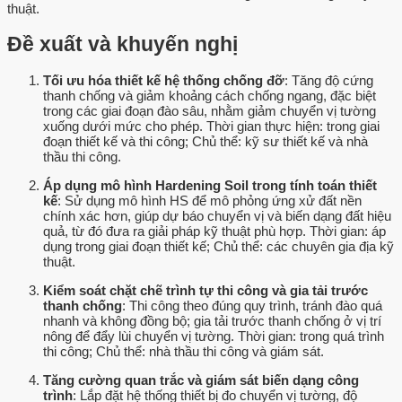
thuật.
Đề xuất và khuyến nghị
Tối ưu hóa thiết kế hệ thống chống đỡ
: Tăng độ cứng
thanh chống và giảm khoảng cách chống ngang, đặc biệt
trong các giai đoạn đào sâu, nhằm giảm chuyển vị tường
xuống dưới mức cho phép. Thời gian thực hiện: trong giai
đoạn thiết kế và thi công; Chủ thể: kỹ sư thiết kế và nhà
thầu thi công.
Áp dụng mô hình Hardening Soil trong tính toán thiết
kế
: Sử dụng mô hình HS để mô phỏng ứng xử đất nền
chính xác hơn, giúp dự báo chuyển vị và biến dạng đất hiệu
quả, từ đó đưa ra giải pháp kỹ thuật phù hợp. Thời gian: áp
dụng trong giai đoạn thiết kế; Chủ thể: các chuyên gia địa kỹ
thuật.
Kiểm soát chặt chẽ trình tự thi công và gia tải trước
thanh chống
: Thi công theo đúng quy trình, tránh đào quá
nhanh và không đồng bộ; gia tải trước thanh chống ở vị trí
nông để đẩy lùi chuyển vị tường. Thời gian: trong quá trình
thi công; Chủ thể: nhà thầu thi công và giám sát.
Tăng cường quan trắc và giám sát biến dạng công
trình
: Lắp đặt hệ thống thiết bị đo chuyển vị tường, độ