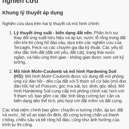
nghiên cứu
Khung lý thuyết áp dụng
Nghiên cứu dựa trên hai lý thuyết và mô hình chính:
Lý thuyết ứng suất - biến dạng đất nền
: Phân tích sự
thay đổi ứng suất hữu hiệu và áp lực nước lỗ rỗng trong đất
nền khi thi công hố đào sâu, dựa trên các nghiên cứu của
Terzaghi, Peck và các chuyên gia địa kỹ thuật. Các yếu tố
như đặc tính đất (đất sét yếu, đất cát), trạng thái nước
ngầm, và hiệu ứng thời gian - không gian được xem xét kỹ
lưỡng.
Mô hình Mohr-Coulomb và mô hình Hardening Soil
(HS)
: Mô hình Mohr-Coulomb được sử dụng để mô phỏng
ứng xử đàn hồi - dẻo của đất với 5 tham số cơ bản (mô đun
đàn hồi, hệ số Poisson, góc ma sát, lực dính, góc dẻo). Mô
hình Hardening Soil cung cấp mô phỏng chính xác hơn với
9 tham số, bao gồm các đặc tính tăng cường lực cản và
biến dạng dẻo thể tích, phù hợp với đất mềm và đất cứng.
Các khái niệm chính bao gồm: chuyển vị tường chắn, áp lực đất
và nước, hệ số an toàn ổn định, độ cứng tường chắn và thanh
chống, chiều sâu và bề rộng hố đào, cũng như ảnh hưởng của
trình tự thi công.