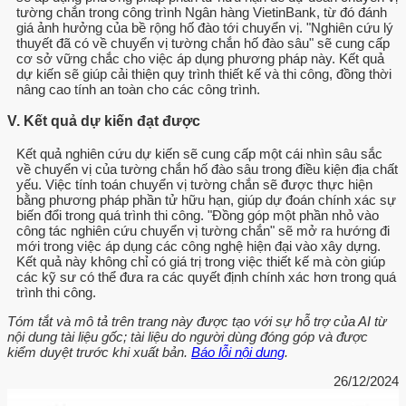
tường chắn trong công trình Ngân hàng VietinBank, từ đó đánh
giá ảnh hưởng của bề rộng hố đào tới chuyển vị. "Nghiên cứu lý
thuyết đã có về chuyển vị tường chắn hố đào sâu" sẽ cung cấp
cơ sở vững chắc cho việc áp dụng phương pháp này. Kết quả
dự kiến sẽ giúp cải thiện quy trình thiết kế và thi công, đồng thời
nâng cao tính an toàn cho các công trình.
V. Kết quả dự kiến đạt được
Kết quả nghiên cứu dự kiến sẽ cung cấp một cái nhìn sâu sắc
về chuyển vị của tường chắn hố đào sâu trong điều kiện địa chất
yếu. Việc tính toán chuyển vị tường chắn sẽ được thực hiện
bằng phương pháp phần tử hữu hạn, giúp dự đoán chính xác sự
biến đổi trong quá trình thi công. "Đồng góp một phần nhỏ vào
công tác nghiên cứu chuyển vị tường chắn" sẽ mở ra hướng đi
mới trong việc áp dụng các công nghệ hiện đại vào xây dựng.
Kết quả này không chỉ có giá trị trong việc thiết kế mà còn giúp
các kỹ sư có thể đưa ra các quyết định chính xác hơn trong quá
trình thi công.
Tóm tắt và mô tả trên trang này được tạo với sự hỗ trợ của AI từ
nội dung tài liệu gốc; tài liệu do người dùng đóng góp và được
kiểm duyệt trước khi xuất bản.
Báo lỗi nội dung
.
26/12/2024