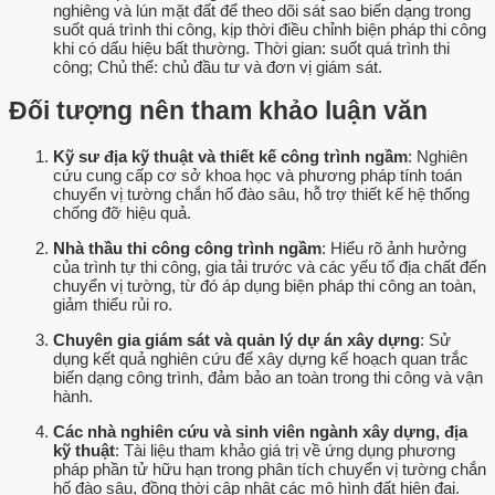
nghiêng và lún mặt đất để theo dõi sát sao biến dạng trong
suốt quá trình thi công, kịp thời điều chỉnh biện pháp thi công
khi có dấu hiệu bất thường. Thời gian: suốt quá trình thi
công; Chủ thể: chủ đầu tư và đơn vị giám sát.
Đối tượng nên tham khảo luận văn
Kỹ sư địa kỹ thuật và thiết kế công trình ngầm
: Nghiên
cứu cung cấp cơ sở khoa học và phương pháp tính toán
chuyển vị tường chắn hố đào sâu, hỗ trợ thiết kế hệ thống
chống đỡ hiệu quả.
Nhà thầu thi công công trình ngầm
: Hiểu rõ ảnh hưởng
của trình tự thi công, gia tải trước và các yếu tố địa chất đến
chuyển vị tường, từ đó áp dụng biện pháp thi công an toàn,
giảm thiểu rủi ro.
Chuyên gia giám sát và quản lý dự án xây dựng
: Sử
dụng kết quả nghiên cứu để xây dựng kế hoạch quan trắc
biến dạng công trình, đảm bảo an toàn trong thi công và vận
hành.
Các nhà nghiên cứu và sinh viên ngành xây dựng, địa
kỹ thuật
: Tài liệu tham khảo giá trị về ứng dụng phương
pháp phần tử hữu hạn trong phân tích chuyển vị tường chắn
hố đào sâu, đồng thời cập nhật các mô hình đất hiện đại.