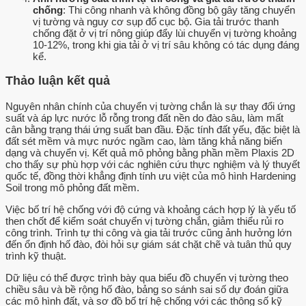
chống
: Thi công nhanh và không đồng bộ gây tăng chuyển
vị tường và nguy cơ sụp đổ cục bộ. Gia tải trước thanh
chống đặt ở vị trí nông giúp đẩy lùi chuyển vị tường khoảng
10-12%, trong khi gia tải ở vị trí sâu không có tác dụng đáng
kể.
Thảo luận kết quả
Nguyên nhân chính của chuyển vị tường chắn là sự thay đổi ứng
suất và áp lực nước lỗ rỗng trong đất nền do đào sâu, làm mất
cân bằng trạng thái ứng suất ban đầu. Đặc tính đất yếu, đặc biệt là
đất sét mềm và mực nước ngầm cao, làm tăng khả năng biến
dạng và chuyển vị. Kết quả mô phỏng bằng phần mềm Plaxis 2D
cho thấy sự phù hợp với các nghiên cứu thực nghiệm và lý thuyết
quốc tế, đồng thời khẳng định tính ưu việt của mô hình Hardening
Soil trong mô phỏng đất mềm.
Việc bố trí hệ chống với độ cứng và khoảng cách hợp lý là yếu tố
then chốt để kiểm soát chuyển vị tường chắn, giảm thiểu rủi ro
công trình. Trình tự thi công và gia tải trước cũng ảnh hưởng lớn
đến ổn định hố đào, đòi hỏi sự giám sát chặt chẽ và tuân thủ quy
trình kỹ thuật.
Dữ liệu có thể được trình bày qua biểu đồ chuyển vị tường theo
chiều sâu và bề rộng hố đào, bảng so sánh sai số dự đoán giữa
các mô hình đất, và sơ đồ bố trí hệ chống với các thông số kỹ