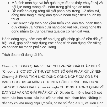
Mô hình toán học và kết quả thực tế cho thấy chuyển vị và
nội lực trong móng đều nằm trong giới hạn an toàn.
Đề xuất áp dụng rộng rãi giải pháp này trong 1-2 năm tới,
đồng thời tăng cường đào tạo và hoàn thiện tiêu chuẩn kỹ
thuật.
Các bước tiếp theo bao gồm triển khai đào tạo, hoàn thiện
quy chuẩn và nghiên cứu nâng cao vật liệu, công nghệ thi
công nhằm tối ưu hóa hiệu quả gia cố nền đất yếu.
Hành động ngay hôm nay để áp dụng giải pháp gia cố nền đất yếu
hiệu quả, góp phần xây dựng các công trình dân dụng bền vững
và an toàn tại thành phố Sóc Trăng.
Trích đoạn nội dung tài liệu
Chương 1: TONG QUAN VE DAT YEU VA CÁC GIẢI PHÁP XU LÝ
“Chương 2: CƠ SỞ LÝ THUYET MOT SỐ GIẢI PHAP XỬ LÝ NEN
Chương 3: PHAN TÍCH UNG DUNG CÔNG NGHỆ GIA CÓ NEN
BANG COC DAT-XI MĂNG CHO NEN CÔNG TRÌNH DAN DỰNG
TẠI SOC TRANG Kết luận và kết nghị CHUONG 1:TONG QUAN VỀ
DAT YEU VÀ CÁC GIẢI PHÁP XỬ LÝ. Dit yéu là những loại đắt sét
mém bão hòa nước, các loại cất hạt nhỏ, mịn, than bản. Những loi
đắt này có khả năng chịu lực yếu, có hệ số rỗng e > 1, và luôn luôn