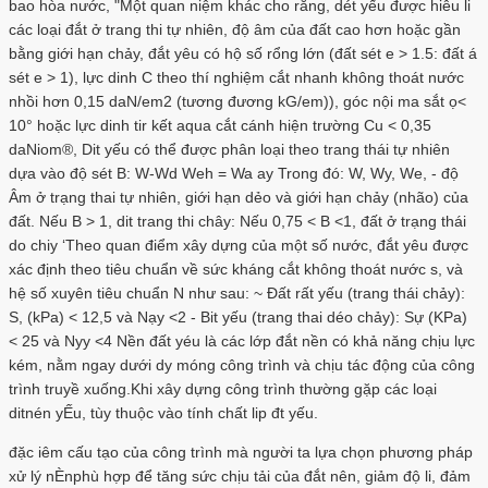
bao hòa nước, "Một quan niệm khác cho rằng, dét yếu được hiễu li
các loại đắt ở trang thi tự nhiên, độ âm của đất cao hơn hoặc gần
bằng giới hạn chảy, đắt yêu có hộ số rổng lớn (đất sét e > 1.5: đất á
sét e > 1), lực dinh C theo thí nghiệm cắt nhanh không thoát nước
nhồi hơn 0,15 daN/em2 (tương đương kG/em)), góc nội ma sắt ọ<
10° hoặc lực dinh tir kết aqua cắt cánh hiện trường Cu < 0,35
daNiom®, Dit yếu có thể được phân loại theo trang thái tự nhiên
dựa vào độ sét B: W-Wd Weh = Wa ay Trong đó: W, Wy, We, - độ
Âm ở trạng thai tự nhiên, giới hạn dẻo và giới hạn chảy (nhão) của
đất. Nếu B > 1, dit trang thi chây: Nếu 0,75 < B <1, đất ở trạng thái
do chiy ‘Theo quan điểm xây dựng của một số nước, đắt yêu được
xác định theo tiêu chuẩn về sức kháng cắt không thoát nước s, và
hệ số xuyên tiêu chuẩn N như sau: ~ Đất rất yếu (trang thái chảy):
S, (kPa) < 12,5 và Nạy <2 - Bit yếu (trang thai déo chảy): Sự (KPa)
< 25 và Nyy <4 Nền đất yéu là các lớp đắt nền có khả năng chịu lực
kém, nằm ngay dưới dy móng công trình và chịu tác động của công
trình truyề xuống.Khi xây dựng công trình thường gặp các loại
ditnén yẾu, tùy thuộc vào tính chất lip đt yếu.
đặc iêm cấu tạo của công trình mà người ta lựa chọn phương pháp
xử lý nÈnphù hợp để tăng sức chịu tải của đắt nên, giảm độ li, đảm