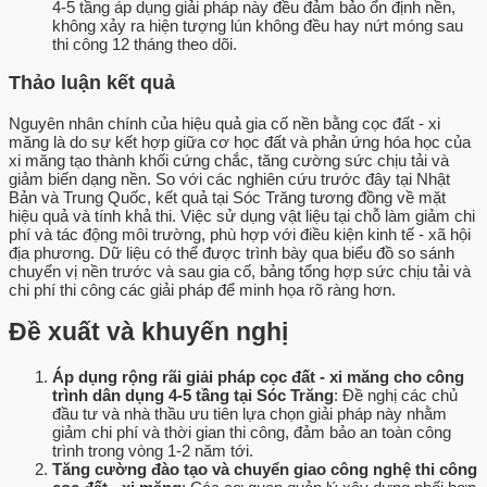
4-5 tầng áp dụng giải pháp này đều đảm bảo ổn định nền,
không xảy ra hiện tượng lún không đều hay nứt móng sau
thi công 12 tháng theo dõi.
Thảo luận kết quả
Nguyên nhân chính của hiệu quả gia cố nền bằng cọc đất - xi
măng là do sự kết hợp giữa cơ học đất và phản ứng hóa học của
xi măng tạo thành khối cứng chắc, tăng cường sức chịu tải và
giảm biến dạng nền. So với các nghiên cứu trước đây tại Nhật
Bản và Trung Quốc, kết quả tại Sóc Trăng tương đồng về mặt
hiệu quả và tính khả thi. Việc sử dụng vật liệu tại chỗ làm giảm chi
phí và tác động môi trường, phù hợp với điều kiện kinh tế - xã hội
địa phương. Dữ liệu có thể được trình bày qua biểu đồ so sánh
chuyển vị nền trước và sau gia cố, bảng tổng hợp sức chịu tải và
chi phí thi công các giải pháp để minh họa rõ ràng hơn.
Đề xuất và khuyến nghị
Áp dụng rộng rãi giải pháp cọc đất - xi măng cho công
trình dân dụng 4-5 tầng tại Sóc Trăng
: Đề nghị các chủ
đầu tư và nhà thầu ưu tiên lựa chọn giải pháp này nhằm
giảm chi phí và thời gian thi công, đảm bảo an toàn công
trình trong vòng 1-2 năm tới.
Tăng cường đào tạo và chuyển giao công nghệ thi công