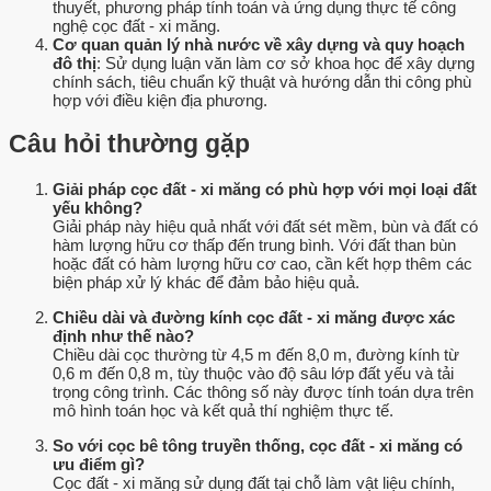
thuyết, phương pháp tính toán và ứng dụng thực tế công
nghệ cọc đất - xi măng.
Cơ quan quản lý nhà nước về xây dựng và quy hoạch
đô thị
: Sử dụng luận văn làm cơ sở khoa học để xây dựng
chính sách, tiêu chuẩn kỹ thuật và hướng dẫn thi công phù
hợp với điều kiện địa phương.
Câu hỏi thường gặp
Giải pháp cọc đất - xi măng có phù hợp với mọi loại đất
yếu không?
Giải pháp này hiệu quả nhất với đất sét mềm, bùn và đất có
hàm lượng hữu cơ thấp đến trung bình. Với đất than bùn
hoặc đất có hàm lượng hữu cơ cao, cần kết hợp thêm các
biện pháp xử lý khác để đảm bảo hiệu quả.
Chiều dài và đường kính cọc đất - xi măng được xác
định như thế nào?
Chiều dài cọc thường từ 4,5 m đến 8,0 m, đường kính từ
0,6 m đến 0,8 m, tùy thuộc vào độ sâu lớp đất yếu và tải
trọng công trình. Các thông số này được tính toán dựa trên
mô hình toán học và kết quả thí nghiệm thực tế.
So với cọc bê tông truyền thống, cọc đất - xi măng có
ưu điểm gì?
Cọc đất - xi măng sử dụng đất tại chỗ làm vật liệu chính,