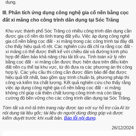
dụng.
III. Phân tích ứng dụng công nghệ gia cố nền bằng cọc
đất xi măng cho công trình dân dụng tại Sóc Trăng
Khu vực thành phố Sóc Trăng có nhiều công trình dân dụng cần
được gia cố nền do tình trạng đất yếu. Việc áp dụng công nghệ
gia cố nền bằng cọc đất - xi măng trong các công trình tại đây đã
cho thấy hiệu quả rõ rệt. Các nghiên cứu đã chỉ ra rằng cọc đất -
xi măng có thể được thiết kế với chiều dài và đường kính phù
hợp để đảm bảo khả năng chịu tải tối ưu. Tính toán xử lý nền
bằng cọc đất - xi măng cần được thực hiện dựa trên điều kiện
đất nền cụ thể tại khu vực, từ đó đưa ra các phương án thi công
hợp lý. Các yêu cầu thi công cần được đảm bảo để đạt được
hiệu quả tốt nhất, bao gồm quy trình chuẩn bị, phương pháp thi
công và kiểm tra chất lượng. Kết quả nghiên cứu cho thấy rằng
việc áp dụng công nghệ gia cố nền bằng cọc đất - xi măng
không chỉ giúp cải thiện chất lượng công trình mà còn tăng
cường độ bền vững cho các công trình dân dụng tại Sóc Trăng.
Tóm tắt và mô tả trên trang này được tạo với sự hỗ trợ của AI từ
nội dung tài liệu gốc; tài liệu do người dùng đóng góp và được
kiểm duyệt trước khi xuất bản.
Báo lỗi nội dung
.
26/12/2024