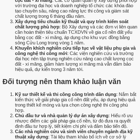
cọc đất - xi măng
: Các cơ quan quản lý xây dựng phối hợp
với trường đại học và doanh nghiệp tổ chức các khóa đào
tạo chuyên sâu, nâng cao năng lực thi công và giám sát
chất lượng trong 6 tháng đầu năm.
Xây dựng tiêu chuẩn kỹ thuật và quy trình kiểm soát
chất lượng phù hợp
: Bộ Xây dựng và các đơn vị liên quan
cần hoàn thiện tiêu chuẩn TCXDVN về gia cố nền đất yếu
bằng cọc đất - xi măng, áp dụng cho khu vực đồng bằng
sông Cửu Long trong vòng 1 năm.
Khuyến khích nghiên cứu tiếp tục về vật liệu phụ gia và
công nghệ thi công mới
: Các viện nghiên cứu và trường
đại học nên tập trung nghiên cứu nâng cao chất lượng cọc
đất - xi măng, giảm hàm lượng xi măng mà vẫn đảm bảo
hiệu quả, dự kiến trong 3 năm tới.
Đối tượng nên tham khảo luận văn
Kỹ sư thiết kế và thi công công trình dân dụng
: Nắm bắt
kiến thức về giải pháp gia cố nền đất yếu, áp dụng hiệu quả
trong thiết kế móng và lựa chọn công nghệ thi công phù
hợp.
Chủ đầu tư và nhà quản lý dự án xây dựng
: Hiểu rõ ưu
nhược điểm các giải pháp gia cố nền, từ đó đưa ra quyết
định đầu tư hợp lý, tiết kiệm chi phí và đảm bảo tiến độ.
Các nhà nghiên cứu và sinh viên chuyên ngành địa kỹ
thuật xây dựng
: Tài liệu tham khảo bổ ích về cơ sở lý