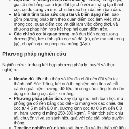
gia cố nền bằng cách trộn đất tại chỗ với xi măng tạo thành
cọc có độ cứng và sức chịu tải cao hơn đất nền ban đầu.
Mô hình tính toán sức chịu tải và biến dạng nền
: bao
gồm phương pháp tính theo quan điểm cọc làm việc như
móng cọc, quan điểm cọc và đất làm việc đồng thời, và
phương pháp hỗn hợp kết hợp hai quan điểm trên.
Các chỉ số cơ lý quan trọng
: mô đun biến dạng tương
đương (Ey), lực dính giữa cọc và đất (c), góc ma sát trong
(φ), chuyển vị cho phép của móng ([Ay]).
Phương pháp nghiên cứu
Nghiên cứu sử dụng kết hợp phương pháp lý thuyết và thực
nghiệm:
Nguồn dữ liệu
: thu thập số liệu địa chất nền đất yếu tại
thành phố Sóc Trăng, kết quả thí nghiệm nén tĩnh và cắt
cánh ngoài hiện trường, dữ liệu thi công các công trình dân
dụng sử dụng cọc đất - xi măng.
Phương pháp phân tích
: xây dựng mô hình toán học mô
phỏng gia cố nền bằng cọc đất - xi măng với các chiều dài
cọc từ 4,5 m đến 8,0 m, đường kính cọc từ 0,6 m đến 0,8
m, hàm lượng xi măng 250-300 kg/m³. Phân tích sức chịu
tải, chuyển vị và so sánh hiệu quả với các giải pháp truyền
thống.
Timeline nghiên cứu
: khảo sát thực địa và thu thập dữ liệu