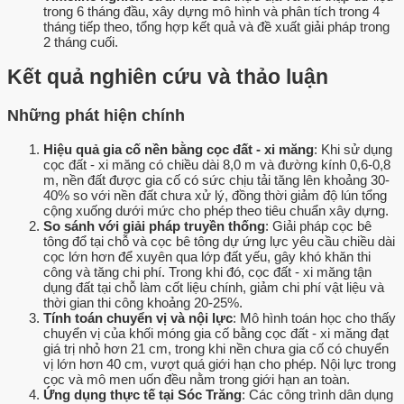
trong 6 tháng đầu, xây dựng mô hình và phân tích trong 4
tháng tiếp theo, tổng hợp kết quả và đề xuất giải pháp trong
2 tháng cuối.
Kết quả nghiên cứu và thảo luận
Những phát hiện chính
Hiệu quả gia cố nền bằng cọc đất - xi măng
: Khi sử dụng
cọc đất - xi măng có chiều dài 8,0 m và đường kính 0,6-0,8
m, nền đất được gia cố có sức chịu tải tăng lên khoảng 30-
40% so với nền đất chưa xử lý, đồng thời giảm độ lún tổng
cộng xuống dưới mức cho phép theo tiêu chuẩn xây dựng.
So sánh với giải pháp truyền thống
: Giải pháp cọc bê
tông đổ tại chỗ và cọc bê tông dự ứng lực yêu cầu chiều dài
cọc lớn hơn để xuyên qua lớp đất yếu, gây khó khăn thi
công và tăng chi phí. Trong khi đó, cọc đất - xi măng tận
dụng đất tại chỗ làm cốt liệu chính, giảm chi phí vật liệu và
thời gian thi công khoảng 20-25%.
Tính toán chuyển vị và nội lực
: Mô hình toán học cho thấy
chuyển vị của khối móng gia cố bằng cọc đất - xi măng đạt
giá trị nhỏ hơn 21 cm, trong khi nền chưa gia cố có chuyển
vị lớn hơn 40 cm, vượt quá giới hạn cho phép. Nội lực trong
cọc và mô men uốn đều nằm trong giới hạn an toàn.
Ứng dụng thực tế tại Sóc Trăng
: Các công trình dân dụng