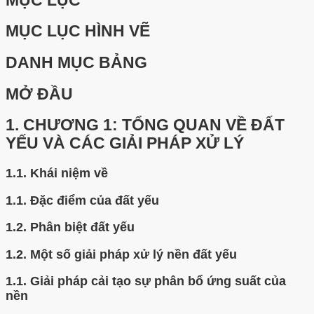
MỤC LỤC
MỤC LỤC HÌNH VẼ
DANH MỤC BẢNG
MỞ ĐẦU
1.
CHƯƠNG 1: TỔNG QUAN VỀ ĐẤT
YẾU VÀ CÁC GIẢI PHÁP XỬ LÝ
1.1.
Khái niệm về
1.1.
Đặc điểm của đất yếu
1.2.
Phân biệt đất yếu
1.2.
Một số giải pháp xử lý nền đất yếu
1.1.
Giải pháp cải tạo sự phân bổ ứng suất của
nền