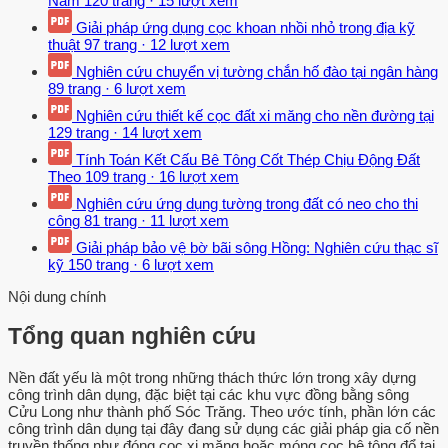
Nam
120 trang
·
15 lượt xem
Giải pháp ứng dụng cọc khoan nhồi nhỏ trong địa kỹ
thuật
97 trang
·
12 lượt xem
Nghiên cứu chuyển vị tường chắn hố đào tại ngân hàng
89 trang
·
6 lượt xem
Nghiên cứu thiết kế cọc đất xi măng cho nền đường tại
129 trang
·
14 lượt xem
Tính Toán Kết Cấu Bê Tông Cốt Thép Chịu Động Đất
Theo
109 trang
·
16 lượt xem
Nghiên cứu ứng dụng tường trong đất có neo cho thi
công
81 trang
·
11 lượt xem
Giải pháp bảo vệ bờ bãi sông Hồng: Nghiên cứu thạc sĩ
kỹ
150 trang
·
6 lượt xem
Nội dung chính
Tổng quan nghiên cứu
Nền đất yếu là một trong những thách thức lớn trong xây dựng
công trình dân dụng, đặc biệt tại các khu vực đồng bằng sông
Cửu Long như thành phố Sóc Trăng. Theo ước tính, phần lớn các
công trình dân dụng tại đây đang sử dụng các giải pháp gia cố nền
truyền thống như đóng cọc xi măng hoặc móng cọc bê tông đổ tại