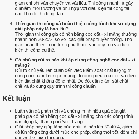
giảm chi phí vận chuyển và vật liệu. Thi công nhanh, ít gây
ô nhiễm môi trường và phù hợp với điều kiện thi công tại
các khu đô thị đông dân.
Thời gian thi công và hoàn thiện công trình khi sử dụng
giải pháp này là bao lâu?
Thời gian thi công gia cố nền bằng cọc đất - xi măng thường
nhanh hơn 20-25% so với các giải pháp truyền thống. Thời
gian hoàn thiện công trình phụ thuộc vào quy mô và điều
kiện thi công cụ thể.
Có những rủi ro nào khi áp dụng công nghệ cọc đất - xi
măng?
Rủi ro chủ yếu liên quan đến việc kiểm soát chất lượng thi
công như hàm lượng xi măng, độ đồng đều của cọc và điều
kiện địa chất không đồng nhất. Do đó, cần giám sát chặt
chẽ và áp dụng quy trình thi công chuẩn.
Kết luận
Luận văn đã phân tích và chứng minh hiệu quả của giải
pháp gia cố nền bằng cọc đất - xi măng cho các công trình
dân dụng tại thành phố Sóc Trăng.
Giải pháp này giúp tăng sức chịu tải nền lên 30-40%, giảm
độ lún tổng cộng dưới mức cho phép, đồng thời tiết kiệm chi
phí và thời gian thi công.