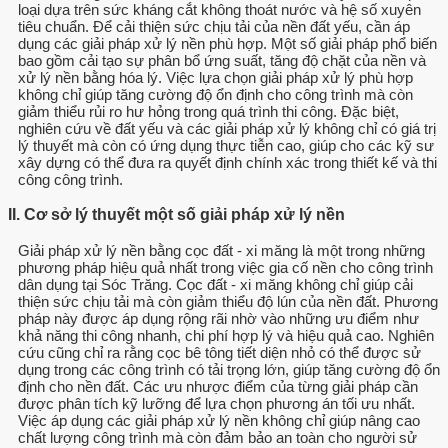
loại dựa trên sức kháng cắt không thoát nước và hệ số xuyên
tiêu chuẩn. Để cải thiện sức chịu tải của nền đất yếu, cần áp
dụng các giải pháp xử lý nền phù hợp. Một số giải pháp phổ biến
bao gồm cải tạo sự phân bổ ứng suất, tăng độ chặt của nền và
xử lý nền bằng hóa lý. Việc lựa chọn giải pháp xử lý phù hợp
không chỉ giúp tăng cường độ ổn định cho công trình mà còn
giảm thiểu rủi ro hư hỏng trong quá trình thi công. Đặc biệt,
nghiên cứu về đất yếu và các giải pháp xử lý không chỉ có giá trị
lý thuyết mà còn có ứng dụng thực tiễn cao, giúp cho các kỹ sư
xây dựng có thể đưa ra quyết định chính xác trong thiết kế và thi
công công trình.
II. Cơ sở lý thuyết một số giải pháp xử lý nền
Giải pháp xử lý nền bằng cọc đất - xi măng là một trong những
phương pháp hiệu quả nhất trong việc gia cố nền cho công trình
dân dụng tại Sóc Trăng. Cọc đất - xi măng không chỉ giúp cải
thiện sức chịu tải mà còn giảm thiểu độ lún của nền đất. Phương
pháp này được áp dụng rộng rãi nhờ vào những ưu điểm như
khả năng thi công nhanh, chi phí hợp lý và hiệu quả cao. Nghiên
cứu cũng chỉ ra rằng cọc bê tông tiết diện nhỏ có thể được sử
dụng trong các công trình có tải trọng lớn, giúp tăng cường độ ổn
định cho nền đất. Các ưu nhược điểm của từng giải pháp cần
được phân tích kỹ lưỡng để lựa chọn phương án tối ưu nhất.
Việc áp dụng các giải pháp xử lý nền không chỉ giúp nâng cao
chất lượng công trình mà còn đảm bảo an toàn cho người sử