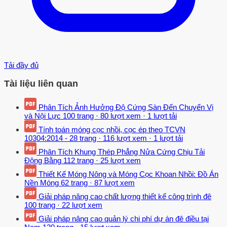
Tải đầy đủ
Tài liệu liên quan
Phân Tích Ảnh Hưởng Độ Cứng Sàn Đến Chuyển Vị
và Nội Lực
100 trang
·
80 lượt xem
·
1 lượt tải
Tính toán móng cọc nhồi, cọc ép theo TCVN
10304:2014 -
28 trang
·
116 lượt xem
·
1 lượt tải
Phân Tích Khung Thép Phẳng Nửa Cứng Chịu Tải
Động Bằng
112 trang
·
25 lượt xem
Thiết Kế Móng Nông và Móng Cọc Khoan Nhồi: Đồ Án
Nền Móng
62 trang
·
87 lượt xem
Giải pháp nâng cao chất lượng thiết kế công trình đê
100 trang
·
22 lượt xem
Giải pháp nâng cao quản lý chi phí dự án đê điều tại