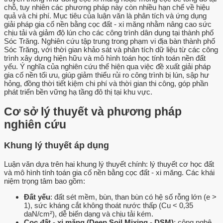
chỗ, tuy nhiên các phương pháp này còn nhiều hạn chế về hiệu
quả và chi phí. Mục tiêu của luận văn là phân tích và ứng dụng
giải pháp gia cố nền bằng cọc đất - xi măng nhằm nâng cao sức
chịu tải và giảm độ lún cho các công trình dân dụng tại thành phố
Sóc Trăng. Nghiên cứu tập trung trong phạm vi địa bàn thành phố
Sóc Trăng, với thời gian khảo sát và phân tích dữ liệu từ các công
trình xây dựng hiện hữu và mô hình toán học tính toán nền đất
yếu. Ý nghĩa của nghiên cứu thể hiện qua việc đề xuất giải pháp
gia cố nền tối ưu, giúp giảm thiểu rủi ro công trình bị lún, sập hư
hỏng, đồng thời tiết kiệm chi phí và thời gian thi công, góp phần
phát triển bền vững hạ tầng đô thị tại khu vực.
Cơ sở lý thuyết và phương pháp
nghiên cứu
Khung lý thuyết áp dụng
Luận văn dựa trên hai khung lý thuyết chính: lý thuyết cơ học đất
và mô hình tính toán gia cố nền bằng cọc đất - xi măng. Các khái
niệm trọng tâm bao gồm:
Đất yếu
: đất sét mềm, bùn, than bùn có hệ số rỗng lớn (e >
1), sức kháng cắt không thoát nước thấp (Cu < 0,35
daN/cm²), dễ biến dạng và chịu tải kém.
Cọc đất - xi măng (Deep Soil Mixing - DSM)
: công nghệ