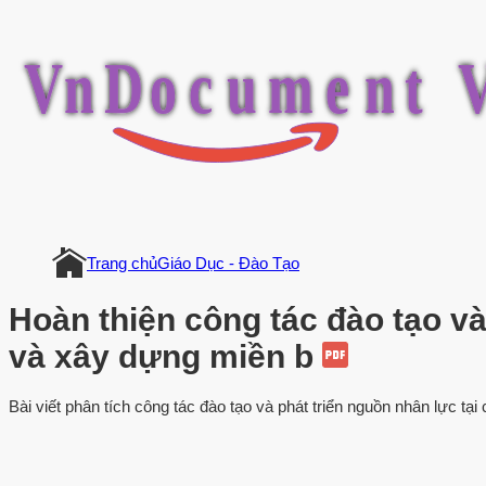
V
n
D
o
c
u
m
e
n
t
Trang chủ
Giáo Dục - Đào Tạo
Hoàn thiện công tác đào tạo và
và xây dựng miền b
Bài viết phân tích công tác đào tạo và phát triển nguồn nhân lực tại