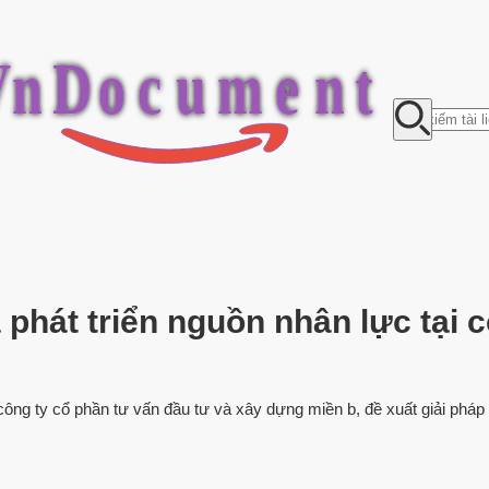
V
n
D
o
c
u
m
e
n
t
 phát triển nguồn nhân lực tại 
 công ty cổ phần tư vấn đầu tư và xây dựng miền b, đề xuất giải pháp 