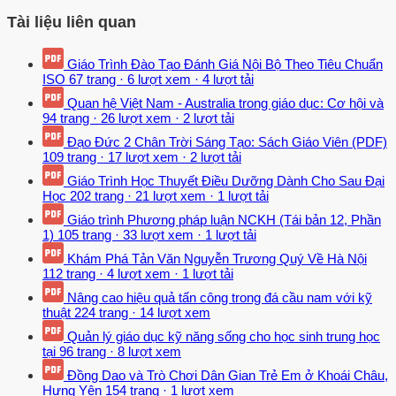
Tài liệu liên quan
Giáo Trình Đào Tạo Đánh Giá Nội Bộ Theo Tiêu Chuẩn
ISO
67 trang
·
6 lượt xem
·
4 lượt tải
Quan hệ Việt Nam - Australia trong giáo dục: Cơ hội và
94 trang
·
26 lượt xem
·
2 lượt tải
Đạo Đức 2 Chân Trời Sáng Tạo: Sách Giáo Viên (PDF)
109 trang
·
17 lượt xem
·
2 lượt tải
Giáo Trình Học Thuyết Điều Dưỡng Dành Cho Sau Đại
Học
202 trang
·
21 lượt xem
·
1 lượt tải
Giáo trình Phương pháp luận NCKH (Tái bản 12, Phần
1)
105 trang
·
33 lượt xem
·
1 lượt tải
Khám Phá Tản Văn Nguyễn Trương Quý Về Hà Nội
112 trang
·
4 lượt xem
·
1 lượt tải
Nâng cao hiệu quả tấn công trong đá cầu nam với kỹ
thuật
224 trang
·
14 lượt xem
Quản lý giáo dục kỹ năng sống cho học sinh trung học
tại
96 trang
·
8 lượt xem
Đồng Dao và Trò Chơi Dân Gian Trẻ Em ở Khoái Châu,
Hưng Yên
154 trang
·
1 lượt xem