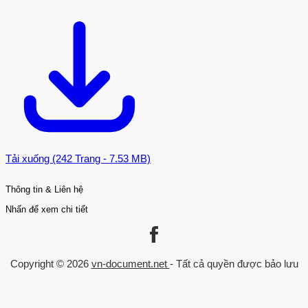
Tải xuống (242 Trang - 7.53 MB)
Thông tin & Liên hệ
Nhấn để xem chi tiết
Liên kết
Danh mục
Trang chủ
Kinh Tế - Quản Lý
Copyright © 2026
vn-document.net
- Tất cả quyền được bảo lưu
Về chúng tôi
Luận văn Thạc sĩ
Chính sách
Trò chơi trong giáo dục
Trường đại học
Đăng nhập