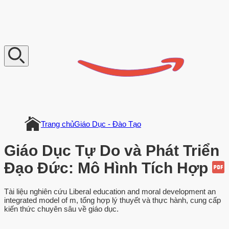
V
n
D
o
c
u
m
e
n
t
Trang chủ
Giáo Dục - Đào Tạo
Giáo Dục Tự Do và Phát Triển
Đạo Đức: Mô Hình Tích Hợp
Tài liệu nghiên cứu Liberal education and moral development an
integrated model of m, tổng hợp lý thuyết và thực hành, cung cấp
kiến thức chuyên sâu về giáo dục.