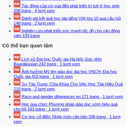
Tác động của cờ vua đến phát triển trí tuệ ở học sinh
208 trang
·
4 lượt xem
Đánh giá kết quả học tập tiếng Việt lớp 10 qua câu hỏi
148 trang
·
2 lượt xem
Nghiên cứu phát triển sức mạnh tốc độ cho vận động
viên
193 trang
Có thể bạn quan tâm
Lịch sử Đại học Quốc gia Hà Nội: Góc nhìn
Bourdieusian
242 trang
·
1 lượt xem
Ảnh hưởng Mỹ lên giáo dục đại học VNCH: Đại học
Quốc gia
415 trang
·
1 lượt xem
Sự Tập Trung: Chìa Khóa Cho Việc Học Tập Hiệu Quả
210 trang
·
2 lượt xem
Race and gender diherences en
171 trang
·
1 lượt xem
Học qua chơi: Phương pháp giáo dục sớm hiệu quả
cho trẻ
163 trang
·
1 lượt xem
Cơ học cổ điển: Nhập môn căn bản
336 trang
·
1 lượt
xem