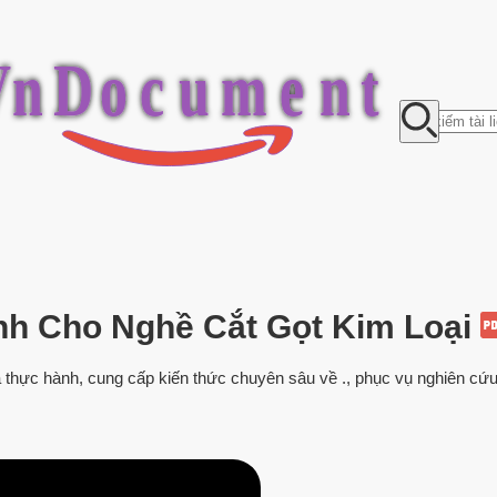
V
n
D
o
c
u
m
e
n
t
ành Cho Nghề Cắt Gọt Kim Loại
và thực hành, cung cấp kiến thức chuyên sâu về ., phục vụ nghiên cứ