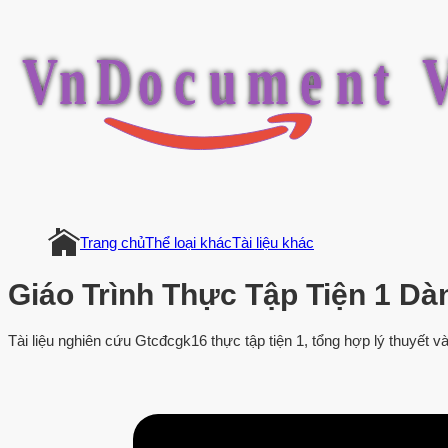
V
n
D
o
c
u
m
e
n
t
Trang chủ
Thể loại khác
Tài liệu khác
Giáo Trình Thực Tập Tiện 1 D
Tài liệu nghiên cứu Gtcđcgk16 thực tập tiện 1, tổng hợp lý thuyết 