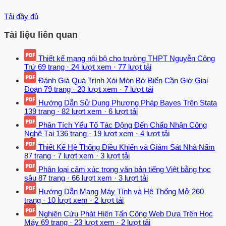
Tải đầy đủ
Tài liệu liên quan
Thiết kế mạng nội bộ cho trường THPT Nguyễn Công
Trứ
69 trang
·
24 lượt xem
·
77 lượt tải
Đánh Giá Quá Trình Xói Mòn Bờ Biển Cần Giờ Giai
Đoạn
79 trang
·
20 lượt xem
·
7 lượt tải
Hướng Dẫn Sử Dụng Phương Pháp Bayes Trên Stata
139 trang
·
82 lượt xem
·
6 lượt tải
Phân Tích Yếu Tố Tác Động Đến Chấp Nhận Công
Nghệ Tại
136 trang
·
19 lượt xem
·
4 lượt tải
Thiết Kế Hệ Thống Điều Khiển và Giám Sát Nhà Nấm
87 trang
·
7 lượt xem
·
3 lượt tải
Phân loại cảm xúc trong văn bản tiếng Việt bằng học
sâu
87 trang
·
66 lượt xem
·
3 lượt tải
Hướng Dẫn Mạng Máy Tính và Hệ Thống Mở
260
trang
·
10 lượt xem
·
2 lượt tải
Nghiên Cứu Phát Hiện Tấn Công Web Dựa Trên Học
Máy
69 trang
·
23 lượt xem
·
2 lượt tải