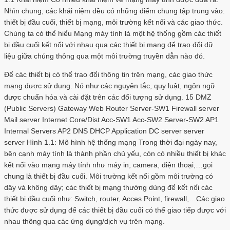
Nhìn chung, các khái niệm đều có những điểm chung tập trung vào:
thiết bị đầu cuối, thiết bị mạng, môi trường kết nối và các giao thức.
Chúng ta có thể hiểu Mạng máy tính là một hệ thống gồm các thiết
bị đầu cuối kết nối với nhau qua các thiết bị mạng để trao đổi dữ
liệu giữa chúng thông qua một môi trường truyền dẫn nào đó.
Để các thiết bị có thể trao đổi thông tin trên mạng, các giao thức
mạng được sử dụng. Nó như các nguyên tắc, quy luật, ngôn ngữ
được chuẩn hóa và cài đặt trên các đối tượng sử dụng. 15 DMZ
(Public Servers) Gateway Web Router Server-SW1 Firewall server
Mail server Internet Core/Dist Acc-SW1 Acc-SW2 Server-SW2 AP1
Internal Servers AP2 DNS DHCP Application DC server server
server Hình 1.1: Mô hình hệ thống mạng Trong thời đại ngày nay,
bên cạnh máy tính là thành phần chủ yếu, còn có nhiều thiết bị khác
kết nối vào mạng máy tính như máy in, camera, điện thoại,…gọi
chung là thiết bị đầu cuối. Môi trường kết nối gồm môi trường có
dây và không dây; các thiết bị mạng thường dùng để kết nối các
thiết bị đầu cuối như: Switch, router, Acces Point, firewall,…Các giao
thức được sử dụng để các thiết bị đầu cuối có thể giao tiếp được với
nhau thông qua các ứng dụng/dịch vụ trên mạng.