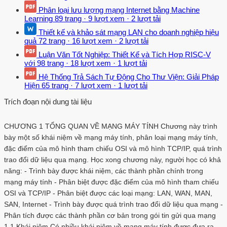
Phân loại lưu lượng mạng Internet bằng Machine
Learning
89 trang
·
9 lượt xem
·
2 lượt tải
Thiết kế và khảo sát mạng LAN cho doanh nghiệp hiệu
quả
72 trang
·
16 lượt xem
·
2 lượt tải
Luận Văn Tốt Nghiệp: Thiết Kế và Tích Hợp RISC-V
với
98 trang
·
18 lượt xem
·
1 lượt tải
Hệ Thống Trả Sách Tự Động Cho Thư Viện: Giải Pháp
Hiện
65 trang
·
7 lượt xem
·
1 lượt tải
Trích đoạn nội dung tài liệu
CHƯƠNG 1 TỔNG QUAN VỀ MẠNG MÁY TÍNH Chương này trình
bày một số khái niệm về mạng máy tính, phân loại mạng máy tính,
đặc điểm của mô hình tham chiếu OSI và mô hình TCP/IP, quá trình
trao đổi dữ liệu qua mạng. Học xong chương này, người học có khả
năng: - Trình bày được khái niệm, các thành phần chính trong
mạng máy tính - Phân biệt được đặc điểm của mô hình tham chiếu
OSI và TCP/IP - Phân biệt được các loại mạng: LAN, WAN, MAN,
SAN, Internet - Trình bày được quá trình trao đổi dữ liệu qua mạng -
Phân tích được các thành phần cơ bản trong gói tin gửi qua mạng
1.1 Khái niệm Có nhiều khái niệm về mạng máy tính được đưa ra.