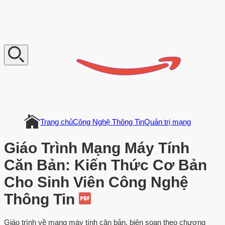
V
n
D
o
c
u
m
e
n
t
Trang chủ
Công Nghệ Thông Tin
Quản trị mạng
Giáo Trình Mạng Máy Tính
Căn Bản: Kiến Thức Cơ Bản
Cho Sinh Viên Công Nghệ
Thông Tin
Giáo trình về mạng máy tính căn bản, biên soạn theo chương