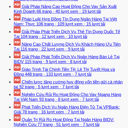
Giải Pháp Nâng Cao Hoạt Động Cho Vay Sản Xuất
Kinh Doanh
66 trang
·
40 lượt xem
·
19 lượt tải
Pháp Luật Hợp Đồng Tín Dụng Ngân Hàng Tại Việt
Nam: Thực
106 trang
·
109 lượt xem
·
15 lượt tải
Giải Pháp Phát Triển Dịch Vụ Thẻ Tín Dụng Quốc Tế
Tại
104 trang
·
12 lượt xem
·
10 lượt tải
Nâng Cao Chất Lượng Dịch Vụ Khách Hàng Ưu Tiên
Tại
116 trang
·
22 lượt xem
·
9 lượt tải
Giải Pháp Phát Triển Dịch Vụ Ngân Hàng Bán Lẻ Tại
BIDV
115 trang
·
9 lượt xem
·
8 lượt tải
Giáo Trình Tài Chính Tiền Tệ: Lê Thị Tuyết Hoa và
Đồng
448 trang
·
133 lượt xem
·
7 lượt tải
Chiến lược tăng cường huy động vốn tiền gửi cá nhân
tại
92 trang
·
5 lượt xem
·
7 lượt tải
Nghiên Cứu Rủi Ro Hoạt Động Cho Vay Ngang Hàng
Tại Việt Nam
93 trang
·
8 lượt xem
·
7 lượt tải
Phát Triển Dịch Vụ Ngân Hàng Điện Tử Tại VPBank:
Giải
78 trang
·
16 lượt xem
·
7 lượt tải
Quản Trị Rủi Ro Hoạt Động Tại Ngân Hàng BIDV:
Nghiên Cứu
77 trang
·
51 lượt xem
·
7 lượt tải