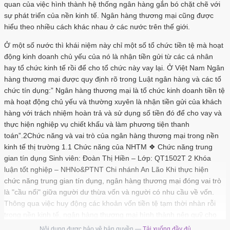
quan của việc hình thành hệ thống ngân hàng gắn bó chặt chẽ với
sự phát triển của nền kinh tế. Ngân hàng thương mại cũng được
hiểu theo nhiều cách khác nhau ở các nước trên thế giới.
Ở một số nước thì khái niệm này chỉ một số tổ chức tiền tệ mà hoạt
động kinh doanh chủ yếu của nó là nhận tiền gửi từ các cá nhân
hay tổ chức kinh tế rồi để cho tổ chức này vay lại. Ở Việt Nam Ngân
hàng thương mại được quy định rõ trong Luật ngân hàng và các tổ
chức tín dụng:” Ngân hàng thương mại là tổ chức kinh doanh tiền tệ
mà hoạt động chủ yếu và thường xuyên là nhận tiền gửi của khách
hàng với trách nhiệm hoàn trả và sử dụng số tiền đó để cho vay và
thực hiện nghiệp vụ chiết khấu và làm phương tiện thanh
toán”.2Chức năng và vai trò của ngân hàng thương mại trong nền
kinh tế thị trường 1.1 Chức năng của NHTM ❖ Chức năng trung
gian tín dụng Sinh viên: Đoàn Thị Hiền – Lớp: QT1502T 2 Khóa
luận tốt nghiệp – NHNo&PTNT Chi nhánh An Lão Khi thực hiện
chức năng trung gian tín dụng, ngân hàng thương mại đóng vai trò
là "cầu nối" giữa người dư thừa vốn và người có nhu cầu về vốn.
Thông qua việc huy động các khoản vốn tiền tệ tạm thời nhàn rỗi
trong nền kinh tế, ngân hàng thương mại hình thành nên quỹ cho
vay để cung cấp tín dụng cho nền kinh tế. Với chức năng này, ngân
Nội dung được bảo vệ bản quyền —
Tải xuống đầy đủ