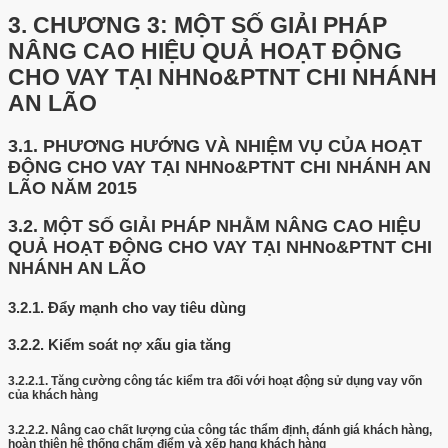
3.
CHƯƠNG 3: MỘT SỐ GIẢI PHÁP
NÂNG CAO HIỆU QUẢ HOẠT ĐỘNG
CHO VAY TẠI NHNo&PTNT CHI NHÁNH
AN LÃO
3.1.
PHƯƠNG HƯỚNG VÀ NHIỆM VỤ CỦA HOẠT
ĐỘNG CHO VAY TẠI NHNo&PTNT CHI NHÁNH AN
LÃO NĂM 2015
3.2.
MỘT SỐ GIẢI PHÁP NHẰM NÂNG CAO HIỆU
QUẢ HOẠT ĐỘNG CHO VAY TẠI NHNo&PTNT CHI
NHÁNH AN LÃO
3.2.1.
Đẩy mạnh cho vay tiêu dùng
3.2.2.
Kiểm soát nợ xấu gia tăng
3.2.2.1.
Tăng cường công tác kiểm tra đối với hoạt động sử dụng vay vốn
của khách hàng
3.2.2.2.
Nâng cao chất lượng của công tác thẩm định, đánh giá khách hàng,
hoàn thiện hệ thống chấm điểm và xếp hạng khách hàng