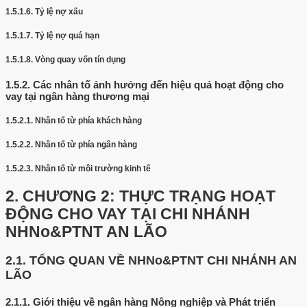
1.5.1.6.
Tỷ lệ nợ xấu
1.5.1.7.
Tỷ lệ nợ quá hạn
1.5.1.8.
Vòng quay vốn tín dụng
1.5.2.
Các nhân tố ảnh hưởng đến hiệu quả hoạt động cho
vay tại ngân hàng thương mại
1.5.2.1.
Nhân tố từ phía khách hàng
1.5.2.2.
Nhân tố từ phía ngân hàng
1.5.2.3.
Nhân tố từ môi trường kinh tế
2.
CHƯƠNG 2: THỰC TRẠNG HOẠT
ĐỘNG CHO VAY TẠI CHI NHÁNH
NHNo&PTNT AN LÃO
2.1.
TỔNG QUAN VỀ NHNo&PTNT CHI NHÁNH AN
LÃO
2.1.1.
Giới thiệu về ngân hàng Nông nghiệp và Phát triển