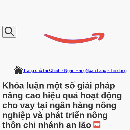
V
n
D
o
c
u
m
e
n
t
Trang chủ
Tài Chính - Ngân Hàng
Ngân hàng - Tín dụng
Khóa luận một số giải pháp
nâng cao hiệu quả hoạt động
cho vay tại ngân hàng nông
nghiệp và phát triển nông
thôn chi nhánh an lão