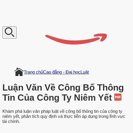
V
n
D
o
c
u
m
e
n
t
Trang chủ
Cao đẳng - Đại học
Luật
Luận Văn Về Công Bố Thông
Tin Của Công Ty Niêm Yết
Khám phá luận văn pháp luật về công bố thông tin của công ty
niêm yết, phân tích quy định và thực tiễn áp dụng trong lĩnh vực
tài chính.