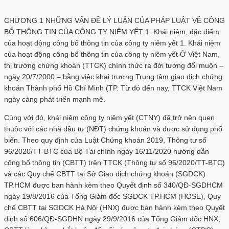
CHƯƠNG 1 NHỮNG VẤN ĐỀ LÝ LUẬN CỦA PHÁP LUẬT VỀ CÔNG
BỐ THÔNG TIN CỦA CÔNG TY NIÊM YẾT 1. Khái niệm, đặc điểm
của hoạt động công bố thông tin của công ty niêm yết 1. Khái niệm
của hoạt động công bố thông tin của công ty niêm yết Ở Việt Nam,
thị trường chứng khoán (TTCK) chính thức ra đời tương đối muộn –
ngày 20/7/2000 – bằng việc khai trương Trung tâm giao dịch chứng
khoán Thành phố Hồ Chí Minh (TP. Từ đó đến nay, TTCK Việt Nam
ngày càng phát triển mạnh mẽ.
Cùng với đó, khái niệm công ty niêm yết (CTNY) đã trở nên quen
thuộc với các nhà đầu tư (NĐT) chứng khoán và được sử dụng phổ
biến. Theo quy định của Luật Chứng khoán 2019, Thông tư số
96/2020/TT-BTC của Bộ Tài chính ngày 16/11/2020 hướng dẫn
công bố thông tin (CBTT) trên TTCK (Thông tư số 96/2020/TT-BTC)
và các Quy chế CBTT tại Sở Giao dịch chứng khoán (SGDCK)
TP.HCM được ban hành kèm theo Quyết định số 340/QĐ-SGDHCM
ngày 19/8/2016 của Tổng Giám đốc SGDCK TP.HCM (HOSE), Quy
chế CBTT tại SGDCK Hà Nội (HNX) được ban hành kèm theo Quyết
định số 606/QĐ-SGDHN ngày 29/9/2016 của Tổng Giám đốc HNX,