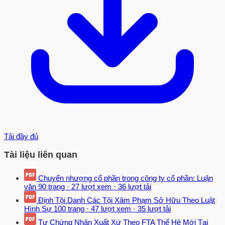
Tải đầy đủ
Tài liệu liên quan
Chuyển nhượng cổ phần trong công ty cổ phần: Luận
văn
90 trang
·
27 lượt xem
·
36 lượt tải
Định Tội Danh Các Tội Xâm Phạm Sở Hữu Theo Luật
Hình Sự
100 trang
·
47 lượt xem
·
35 lượt tải
Tự Chứng Nhận Xuất Xứ Theo FTA Thế Hệ Mới Tại