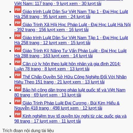
Việt Nam:
117 trang
·
9 lượt xem
·
30 lượt tải
Giáo trình Luật Dân Sự Việt Nam Tập 1 - Đại Học Luật
Hà
258 trang
·
95 lượt xem
·
24 lượt tải
Giáo Trình Xã Hội Học Pháp Luật - Đại Học Luật Hà Nội
-
392 trang
·
156 lượt xem
·
16 lượt tải
Giáo trình Luật Dân Sự Việt Nam Tập 1 - Đại Học Luật
Hà
258 trang
·
12 lượt xem
·
15 lượt tải
Giáo Trình Kỹ Năng Tư Vấn Pháp Luật - Đại Học Luật
Hà
288 trang
·
163 lượt xem
·
14 lượt tải
Căn cứ ly hôn theo luật hôn nhân và gia đình 2014:
Luận
78 trang
·
8 lượt xem
·
13 lượt tải
Thế Chấp Quyền Sở Hữu Công Nghiệp Đối Với Nhãn
Hiệu Theo
151 trang
·
21 lượt xem
·
13 lượt tải
Bảo hộ công dân trong pháp luật quốc tế và Việt Nam
80 trang
·
69 lượt xem
·
13 lượt tải
Giáo Trình Pháp Luật Đại Cương - Bùi Kim Hiếu &
Nguyễn
418 trang
·
498 lượt xem
·
12 lượt tải
Kinh nghiệm truy tố quyền tùy nghi từ các quốc gia và
98 trang
·
17 lượt xem
·
11 lượt tải
Trích đoạn nội dung tài liệu