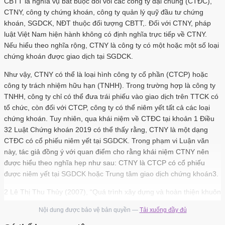
CBTT là nghĩa vụ bắt buộc đối vối các công ty đại chúng (CTĐC),
CTNY, công ty chứng khoán, công ty quản lý quỹ đầu tư chứng
khoán, SGDCK, NĐT thuộc đối tượng CBTT,. Đối với CTNY, pháp
luật Việt Nam hiện hành không có định nghĩa trực tiếp về CTNY.
Nếu hiểu theo nghĩa rộng, CTNY là công ty có một hoặc một số loại
chứng khoán được giao dịch tại SGDCK.
Như vậy, CTNY có thể là loại hình công ty cổ phần (CTCP) hoặc
công ty trách nhiệm hữu hạn (TNHH). Trong trường hợp là công ty
TNHH, công ty chỉ có thể đưa trái phiếu vào giao dịch trên TTCK có
tổ chức, còn đối với CTCP, công ty có thể niêm yết tất cả các loại
chứng khoán. Tuy nhiên, qua khái niệm về CTĐC tại khoản 1 Điều
32 Luật Chứng khoán 2019 có thể thấy rằng, CTNY là một dạng
CTĐC có cổ phiếu niêm yết tại SGDCK. Trong phạm vi Luận văn
này, tác giả đồng ý với quan điểm cho rằng khái niệm CTNY nên
được hiểu theo nghĩa hẹp như sau: CTNY là CTCP có cổ phiếu
được niêm yết tại SGDCK hoặc Trung tâm giao dịch chứng khoán3.
2 Lê Thị Thu Thủy (2007), “Quá trình xây dựng và hoàn thiện khuôn
khổ pháp luật về chứng khoán và TTCK ở Việt Nam”, Tạp chí
Nội dung được bảo vệ bản quyền —
Tải xuống đầy đủ
Nghiên cứu lập pháp, số 12 (113), tr. 3 Phan Đăng Hải (2019),