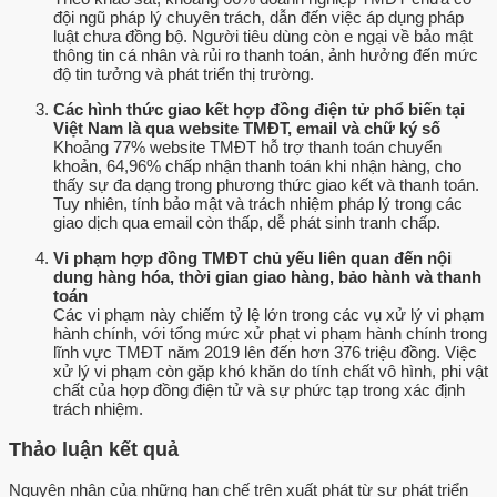
đội ngũ pháp lý chuyên trách, dẫn đến việc áp dụng pháp
luật chưa đồng bộ. Người tiêu dùng còn e ngại về bảo mật
thông tin cá nhân và rủi ro thanh toán, ảnh hưởng đến mức
độ tin tưởng và phát triển thị trường.
Các hình thức giao kết hợp đồng điện tử phổ biến tại
Việt Nam là qua website TMĐT, email và chữ ký số
Khoảng 77% website TMĐT hỗ trợ thanh toán chuyển
khoản, 64,96% chấp nhận thanh toán khi nhận hàng, cho
thấy sự đa dạng trong phương thức giao kết và thanh toán.
Tuy nhiên, tính bảo mật và trách nhiệm pháp lý trong các
giao dịch qua email còn thấp, dễ phát sinh tranh chấp.
Vi phạm hợp đồng TMĐT chủ yếu liên quan đến nội
dung hàng hóa, thời gian giao hàng, bảo hành và thanh
toán
Các vi phạm này chiếm tỷ lệ lớn trong các vụ xử lý vi phạm
hành chính, với tổng mức xử phạt vi phạm hành chính trong
lĩnh vực TMĐT năm 2019 lên đến hơn 376 triệu đồng. Việc
xử lý vi phạm còn gặp khó khăn do tính chất vô hình, phi vật
chất của hợp đồng điện tử và sự phức tạp trong xác định
trách nhiệm.
Thảo luận kết quả
Nguyên nhân của những hạn chế trên xuất phát từ sự phát triển