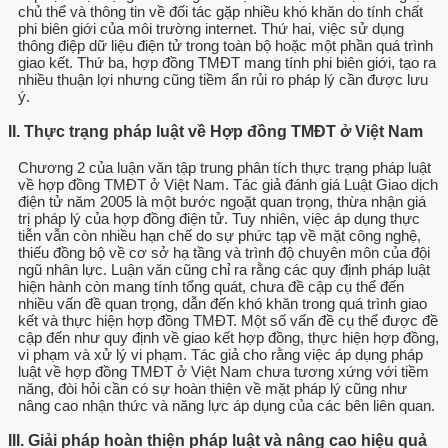
chủ thể và thông tin về đối tác gặp nhiều khó khăn do tính chất
phi biên giới của môi trường internet. Thứ hai, việc sử dụng
thông điệp dữ liệu điện tử trong toàn bộ hoặc một phần quá trình
giao kết. Thứ ba, hợp đồng TMĐT mang tính phi biên giới, tạo ra
nhiều thuận lợi nhưng cũng tiềm ẩn rủi ro pháp lý cần được lưu
ý.
II. Thực trạng pháp luật về Hợp đồng TMĐT ở Việt Nam
Chương 2 của luận văn tập trung phân tích thực trạng pháp luật
về hợp đồng TMĐT ở Việt Nam. Tác giả đánh giá Luật Giao dịch
điện tử năm 2005 là một bước ngoặt quan trọng, thừa nhận giá
trị pháp lý của hợp đồng điện tử. Tuy nhiên, việc áp dụng thực
tiễn vẫn còn nhiều hạn chế do sự phức tạp về mặt công nghệ,
thiếu đồng bộ về cơ sở hạ tầng và trình độ chuyên môn của đội
ngũ nhân lực. Luận văn cũng chỉ ra rằng các quy định pháp luật
hiện hành còn mang tính tổng quát, chưa đề cập cụ thể đến
nhiều vấn đề quan trọng, dẫn đến khó khăn trong quá trình giao
kết và thực hiện hợp đồng TMĐT. Một số vấn đề cụ thể được đề
cập đến như quy định về giao kết hợp đồng, thực hiện hợp đồng,
vi phạm và xử lý vi phạm. Tác giả cho rằng việc áp dụng pháp
luật về hợp đồng TMĐT ở Việt Nam chưa tương xứng với tiềm
năng, đòi hỏi cần có sự hoàn thiện về mặt pháp lý cũng như
nâng cao nhận thức và năng lực áp dụng của các bên liên quan.
III. Giải pháp hoàn thiện pháp luật và nâng cao hiệu quả