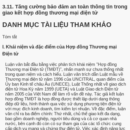
3.11.
Tăng cường bảo đảm an toàn thông tin trong
giao kết hợp đồng thương mại điện tử
DANH MỤC TÀI LIỆU THAM KHẢO
Tóm tắt
I. Khái niệm và đặc điểm của Hợp đồng Thương mại
Điện tử
Luận văn bắt đầu bằng việc phân tích khái niệm "Hợp đồng
Thương mại Điện tử (TMĐT)", nhấn mạnh sự chưa thống nhất
trong quan niệm và cách hiểu. Luận văn trích dẫn Luật mẫu về
Thương mại điện tử năm 1996 của UNCITRAL, quan điểm của
Ủy ban Kinh tế châu Âu (UNECE), Luật Thống nhất về giao dịch
điện tử Hoa Kỳ năm 1999 (UETA) và Luật Giao dịch Điện tử
năm 2005 của Việt Nam để làm rõ vấn đề này. Tác giả kết luận
hợp đồng TMĐT là hợp đồng được thiết lập dưới dạng thông
điệp dữ liệu, hình thành qua việc sử dụng phương tiện điện tử
với mục đích kinh doanh, tìm kiếm lợi nhuận. Về đặc điểm, luận
văn chỉ ra ba điểm chính: Thứ nhất, chủ thể giao kết đa dạng,
bao gồm doanh nghiệp, người tiêu dùng và cả cơ quan nhà
nước, bên cạnh đó còn có sự tham gia của các tổ chức cung
cấp dịch vụ mạng và chứng thư điện tử. Việc xác định năng lực