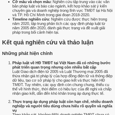
Cỡ mẫu và chọn mẫu
: Nghiên cứu tập trung vào các văn
bản pháp luật và báo cáo ngành, kết hợp khảo sát ý kiến
chuyên gia và doanh nghiệp trong lĩnh vực TMĐT tại Hà Nội
và TP. Hồ Chí Minh trong giai đoạn 2018-2020.
Timeline nghiên cứu
: Nghiên cứu được thực hiện trong
năm 2020, tập trung phân tích các quy định pháp luật từ
năm 2005 đến 2020, đánh giá thực trạng và đề xuất giải
pháp trong bối cảnh hiện tại.
Kết quả nghiên cứu và thảo luận
Những phát hiện chính
Pháp luật về HĐ TMĐT tại Việt Nam đã có những bước
phát triển quan trọng nhưng còn nhiều bất cập
Luật Giao dịch điện tử 2005 và Luật Thương mại 2005 đã
thừa nhận giá trị pháp lý của hợp đồng điện tử và thông điệp
dữ liệu, tạo cơ sở pháp lý cho giao kết và thực hiện HĐ
TMĐT. Tuy nhiên, các quy định còn chung chung, thiếu cụ
thể về hình thức, thời điểm có hiệu lực của đề nghị và chấp
nhận giao kết, dẫn đến khó khăn trong áp dụng thực tế.
Thực trạng áp dụng pháp luật còn hạn chế, nhiều doanh
nghiệp và người tiêu dùng chưa hiểu rõ quyền và nghĩa
vụ
Theo khảo sát, khoảng 66% doanh nghiệp TMĐT chưa có