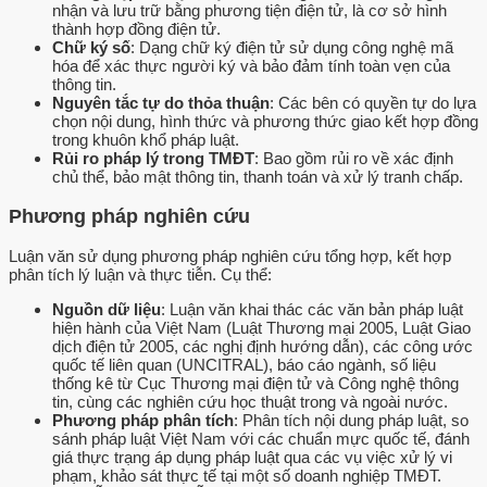
nhận và lưu trữ bằng phương tiện điện tử, là cơ sở hình
thành hợp đồng điện tử.
Chữ ký số
: Dạng chữ ký điện tử sử dụng công nghệ mã
hóa để xác thực người ký và bảo đảm tính toàn vẹn của
thông tin.
Nguyên tắc tự do thỏa thuận
: Các bên có quyền tự do lựa
chọn nội dung, hình thức và phương thức giao kết hợp đồng
trong khuôn khổ pháp luật.
Rủi ro pháp lý trong TMĐT
: Bao gồm rủi ro về xác định
chủ thể, bảo mật thông tin, thanh toán và xử lý tranh chấp.
Phương pháp nghiên cứu
Luận văn sử dụng phương pháp nghiên cứu tổng hợp, kết hợp
phân tích lý luận và thực tiễn. Cụ thể:
Nguồn dữ liệu
: Luận văn khai thác các văn bản pháp luật
hiện hành của Việt Nam (Luật Thương mại 2005, Luật Giao
dịch điện tử 2005, các nghị định hướng dẫn), các công ước
quốc tế liên quan (UNCITRAL), báo cáo ngành, số liệu
thống kê từ Cục Thương mại điện tử và Công nghệ thông
tin, cùng các nghiên cứu học thuật trong và ngoài nước.
Phương pháp phân tích
: Phân tích nội dung pháp luật, so
sánh pháp luật Việt Nam với các chuẩn mực quốc tế, đánh
giá thực trạng áp dụng pháp luật qua các vụ việc xử lý vi
phạm, khảo sát thực tế tại một số doanh nghiệp TMĐT.