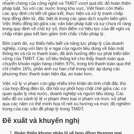
nhanh chóng của công nghệ và TMĐT vượt quá tốc độ hoàn thiện
pháp luật. So với các nước trong khu vực, Việt Nam còn thiếu
các quy định chi tiết về giao kết, thực hiện và xử lý tranh chấp
hợp đồng điện tử, đặc biệt là trong các giao dịch xuyên biên giới.
Việc thiếu đồng bộ giữa các văn bản pháp luật và sự chưa rõ ràng
trong quy định về chữ ký số, thời điểm có hiệu lực của đề nghị và
chấp nhận giao kết làm giảm tính chắc chắn pháp lý.
Bên cạnh đó, sự thiếu hiểu biết và năng lực pháp lý của doanh
nghiệp, cùng với tâm lý e ngại của người tiêu dùng về bảo mật
thông tin và rủi ro thanh toán, đã ảnh hưởng đến sự phát triển bền
vững của TMĐT. Các số liệu thống kê cho thấy thanh toán qua
chuyển khoản ngân hàng chiếm 97%, trong khi thanh toán qua thẻ
chỉ chiếm 16%, phản ánh sự hạn chế trong việc áp dụng các
phương thức thanh toán hiện đại, an toàn hơn.
Việc xử lý vi phạm còn gặp nhiều khó khăn do tính chất đặc thù
của hợp đồng điện tử, đòi hỏi sự phối hợp chặt chẽ giữa các cơ
quan quản lý nhà nước, doanh nghiệp và người tiêu dùng. Các
biểu đồ so sánh tỷ lệ vi phạm theo loại vi phạm và mức xử phạt
qua các năm có thể minh họa rõ nét xu hướng và mức độ nghiêm
trọng của các vấn đề pháp lý trong TMĐT.
Đề xuất và khuyến nghị
Hoàn thiện khung pháp lý về hợp đồng thương mại