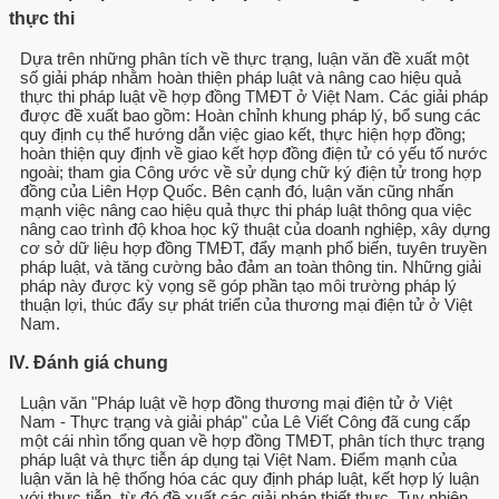
thực thi
Dựa trên những phân tích về thực trạng, luận văn đề xuất một
số giải pháp nhằm hoàn thiện pháp luật và nâng cao hiệu quả
thực thi pháp luật về hợp đồng TMĐT ở Việt Nam. Các giải pháp
được đề xuất bao gồm: Hoàn chỉnh khung pháp lý, bổ sung các
quy định cụ thể hướng dẫn việc giao kết, thực hiện hợp đồng;
hoàn thiện quy định về giao kết hợp đồng điện tử có yếu tố nước
ngoài; tham gia Công ước về sử dụng chữ ký điện tử trong hợp
đồng của Liên Hợp Quốc. Bên cạnh đó, luận văn cũng nhấn
mạnh việc nâng cao hiệu quả thực thi pháp luật thông qua việc
nâng cao trình độ khoa học kỹ thuật của doanh nghiệp, xây dựng
cơ sở dữ liệu hợp đồng TMĐT, đẩy mạnh phổ biến, tuyên truyền
pháp luật, và tăng cường bảo đảm an toàn thông tin. Những giải
pháp này được kỳ vọng sẽ góp phần tạo môi trường pháp lý
thuận lợi, thúc đẩy sự phát triển của thương mại điện tử ở Việt
Nam.
IV. Đánh giá chung
Luận văn "Pháp luật về hợp đồng thương mại điện tử ở Việt
Nam - Thực trạng và giải pháp" của Lê Viết Công đã cung cấp
một cái nhìn tổng quan về hợp đồng TMĐT, phân tích thực trạng
pháp luật và thực tiễn áp dụng tại Việt Nam. Điểm mạnh của
luận văn là hệ thống hóa các quy định pháp luật, kết hợp lý luận
với thực tiễn, từ đó đề xuất các giải pháp thiết thực. Tuy nhiên,