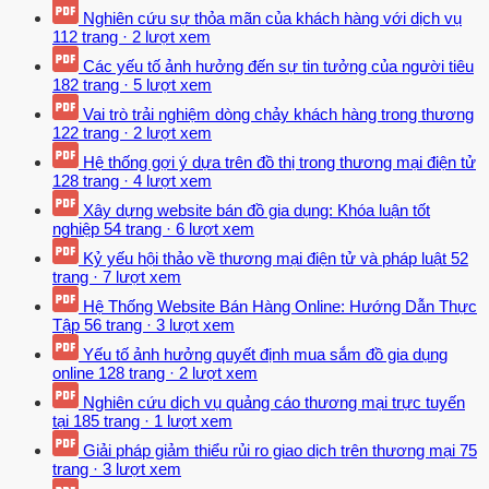
Nghiên cứu sự thỏa mãn của khách hàng với dịch vụ
112 trang
·
2 lượt xem
Các yếu tố ảnh hưởng đến sự tin tưởng của người tiêu
182 trang
·
5 lượt xem
Vai trò trải nghiệm dòng chảy khách hàng trong thương
122 trang
·
2 lượt xem
Hệ thống gợi ý dựa trên đồ thị trong thương mại điện tử
128 trang
·
4 lượt xem
Xây dựng website bán đồ gia dụng: Khóa luận tốt
nghiệp
54 trang
·
6 lượt xem
Kỷ yếu hội thảo về thương mại điện tử và pháp luật
52
trang
·
7 lượt xem
Hệ Thống Website Bán Hàng Online: Hướng Dẫn Thực
Tập
56 trang
·
3 lượt xem
Yếu tố ảnh hưởng quyết định mua sắm đồ gia dụng
online
128 trang
·
2 lượt xem
Nghiên cứu dịch vụ quảng cáo thương mại trực tuyến
tại
185 trang
·
1 lượt xem
Giải pháp giảm thiểu rủi ro giao dịch trên thương mại
75
trang
·
3 lượt xem