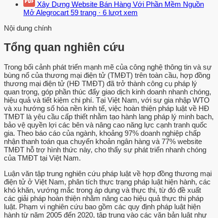
Xây Dựng Website Bán Hàng Với Phần Mềm Nguồn
Mở Alegrocart
59 trang
·
6 lượt xem
Nội dung chính
Tổng quan nghiên cứu
Trong bối cảnh phát triển mạnh mẽ của công nghệ thông tin và sự
bùng nổ của thương mại điện tử (TMĐT) trên toàn cầu, hợp đồng
thương mại điện tử (HĐ TMĐT) đã trở thành công cụ pháp lý
quan trọng, góp phần thúc đẩy giao dịch kinh doanh nhanh chóng,
hiệu quả và tiết kiệm chi phí. Tại Việt Nam, với sự gia nhập WTO
và xu hướng số hóa nền kinh tế, việc hoàn thiện pháp luật về HĐ
TMĐT là yêu cầu cấp thiết nhằm tạo hành lang pháp lý minh bạch,
bảo vệ quyền lợi các bên và nâng cao năng lực cạnh tranh quốc
gia. Theo báo cáo của ngành, khoảng 97% doanh nghiệp chấp
nhận thanh toán qua chuyển khoản ngân hàng và 77% website
TMĐT hỗ trợ hình thức này, cho thấy sự phát triển nhanh chóng
của TMĐT tại Việt Nam.
Luận văn tập trung nghiên cứu pháp luật về hợp đồng thương mại
điện tử ở Việt Nam, phân tích thực trạng pháp luật hiện hành, các
khó khăn, vướng mắc trong áp dụng và thực thi, từ đó đề xuất
các giải pháp hoàn thiện nhằm nâng cao hiệu quả thực thi pháp
luật. Phạm vi nghiên cứu bao gồm các quy định pháp luật hiện
hành từ năm 2005 đến 2020, tập trung vào các văn bản luật như