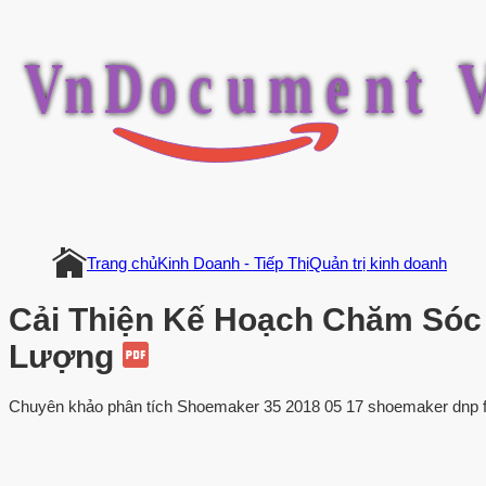
V
n
D
o
c
u
m
e
n
t
Trang chủ
Kinh Doanh - Tiếp Thị
Quản trị kinh doanh
Cải Thiện Kế Hoạch Chăm Sóc
Lượng
Chuyên khảo phân tích Shoemaker 35 2018 05 17 shoemaker dnp fina