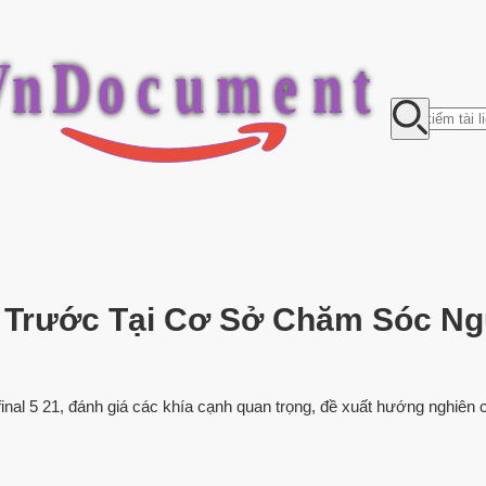
V
n
D
o
c
u
m
e
n
t
 Trước Tại Cơ Sở Chăm Sóc Ng
l 5 21, đánh giá các khía cạnh quan trọng, đề xuất hướng nghiên c