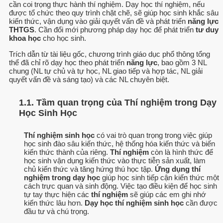
cần coi trọng thực hành thí nghiệm. Dạy học thí nghiệm, nếu
được tổ chức theo quy trình chặt chẽ, sẽ giúp học sinh khắc sâu
kiến thức, vận dụng vào giải quyết vấn đề và phát triển
năng lực
THTGS
. Cần đổi mới phương pháp dạy học để phát triển
tư duy
khoa học
cho học sinh.
Trích dẫn từ tài liệu gốc, chương trình giáo dục phổ thông tổng
thể đã chỉ rõ dạy học theo phát triển
năng lực
, bao gồm 3 NL
chung (NL tự chủ và tự học, NL giao tiếp và hợp tác, NL giải
quyết vấn đề và sáng tạo) và các NL chuyên biệt.
1.1. Tầm quan trọng của Thí nghiệm trong Dạy
Học Sinh Học
Thí nghiệm sinh học
có vai trò quan trọng trong việc giúp
học sinh đào sâu kiến thức, hệ thống hóa kiến thức và biến
kiến thức thành của riêng.
Thí nghiệm
còn là hình thức để
học sinh vận dụng kiến thức vào thực tiễn sản xuất, làm
chủ kiến thức và tăng hứng thú học tập.
Ứng dụng thí
nghiệm trong dạy học
giúp học sinh tiếp cận kiến thức một
cách trực quan và sinh động. Việc tạo điều kiện để học sinh
tự tay thực hiện các
thí nghiệm
sẽ giúp các em ghi nhớ
kiến thức lâu hơn.
Dạy học thí nghiệm sinh học
cần được
đầu tư và chú trọng.