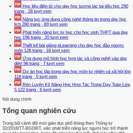
Học liệu điện tử cho dạy học tương tác tại tiểu học
290
trang
·
28 lượt xem
Năng lực ứng dụng công nghệ thông tin trong dạy học
lịch
280 trang
·
69 lượt xem
Phát triển năng lực tự học cho học sinh THPT qua dạy
học
196 trang
·
20 lượt xem
Thiết kế bài giảng eLearning cho dạy học đảo ngược
môn
126 trang
·
18 lượt xem
Ứng dụng mô hình học hợp tác và công nghệ vào dạy
điện
96 trang
·
7 lượt xem
Dự án học tập trong dạy học môn tự nhiên và xã hội lớp
118 trang
·
5 lượt xem
Rèn Luyện Kỹ Năng Học Hợp Tác Trong Dạy Toán Lớp
5
122 trang
·
6 lượt xem
Nội dung chính
Tổng quan nghiên cứu
Trong bối cảnh đổi mới giáo dục phổ thông theo Thông tư
32/2018/TT-BGDĐT, việc phát triển năng lực người học trở thành