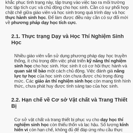
khắc phục tình trạng này, tập trung vào việc tạo ra môi trường
học tập tích cực và chủ động cho học sinh. Cần có sự phối hợp
chặt chẽ giữa giáo viên và học sinh trong quá trình dạy và học
thực hành sinh học
. Để làm được điều này cần có sự đổi mới
về
phương pháp dạy học tích cực
.
2.1. Thực trạng Dạy và Học Thí Nghiệm Sinh
Học
Nhiều giáo viên vẫn sử dụng phương pháp dạy học truyền
thống, ít chú trọng đến việc phát triển
kỹ năng thí nghiệm
sinh học
cho học sinh. Học sinh ít có cơ hội thực hành và
quan sát tế bào
một cách chủ động. Việc đánh giá
năng
lực tự học
của học sinh còn chưa được chú trọng đúng
mức. Các
giáo án thí nghiệm sinh học
còn mang tính hình
thức, chưa phát huy được tính sáng tạo của học sinh.
2.2. Hạn chế về Cơ sở Vật chất và Trang Thiết
Bị
Cơ sở vật chất và trang thiết bị phục vụ cho
dạy học thí
nghiệm sinh học
còn thiếu thốn và lạc hậu. Số lượng
kính
hiển vi
còn hạn chế, không đủ để đáp ứng nhu cầu thực