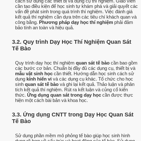
cách sử dụng các thiết bị và dụng cụ thí nghiệm. Giáo viên
cần tạo điều kiện để học sinh tự khám phá và giải quyết các
vấn đề phát sinh trong quá trình thí nghiệm. Việc đánh giá
kết quả thí nghiệm cần dựa trên các tiêu chí khách quan và
công bằng.
Phương pháp dạy học thí nghiệm
phải đảm
bảo tính an toàn và hiệu quả.
3.2. Quy trình Dạy Học Thí Nghiệm Quan Sát
Tế Bào
Quy trình dạy học thí nghiệm
quan sát tế bào
cần bao gồm
các bước cơ bản. Chuẩn bị đầy đủ các dụng cụ, thiết bị và
mẫu vật sinh học
cần thiết. Hướng dẫn học sinh cách sử
dụng
kính hiển vi
và các dụng cụ khác. Tổ chức cho học
sinh
quan sát tế bào
và ghi lại kết quả. Thảo luận và phân
tích kết quả thí nghiệm. Rút ra kết luận và củng cố kiến
thức.
Ứng dụng quan sát trong dạy học
cần được thực
hiện một cách bài bản và khoa học.
3.3. Ứng dụng CNTT trong Dạy Học Quan Sát
Tế Bào
Sử dụng phần mềm mô phỏng tế bào giúp học sinh hình
dung rõ hơn về cấu trúc và hoạt động của tế bào. Sử dụng