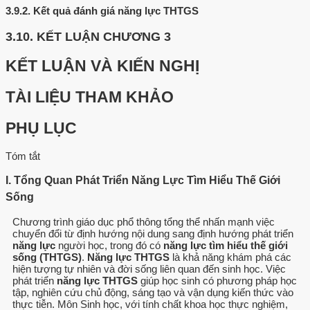
3.9.2.
Kết quả đánh giá năng lực THTGS
3.10.
KẾT LUẬN CHƯƠNG 3
KẾT LUẬN VÀ KIẾN NGHỊ
TÀI LIỆU THAM KHẢO
PHỤ LỤC
Tóm tắt
I. Tổng Quan Phát Triển Năng Lực Tìm Hiểu Thế Giới
Sống
Chương trình giáo dục phổ thông tổng thể nhấn mạnh việc
chuyển đổi từ định hướng nội dung sang định hướng phát triển
năng lực
người học, trong đó có
năng lực tìm hiểu thế giới
sống (THTGS)
.
Năng lực THTGS
là khả năng khám phá các
hiện tượng tự nhiên và đời sống liên quan đến sinh học. Việc
phát triển
năng lực THTGS
giúp học sinh có phương pháp học
tập, nghiên cứu chủ động, sáng tạo và vận dụng kiến thức vào
thực tiễn. Môn Sinh học, với tính chất khoa học thực nghiệm,