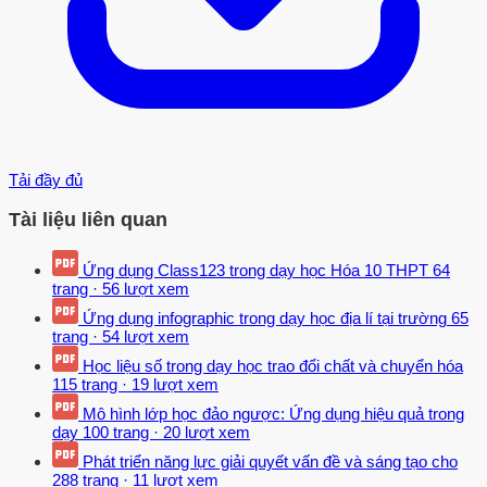
Tải đầy đủ
Tài liệu liên quan
Ứng dụng Class123 trong dạy học Hóa 10 THPT
64
trang
·
56 lượt xem
Ứng dụng infographic trong dạy học địa lí tại trường
65
trang
·
54 lượt xem
Học liệu số trong dạy học trao đổi chất và chuyển hóa
115 trang
·
19 lượt xem
Mô hình lớp học đảo ngược: Ứng dụng hiệu quả trong
dạy
100 trang
·
20 lượt xem
Phát triển năng lực giải quyết vấn đề và sáng tạo cho
288 trang
·
11 lượt xem