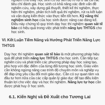
tiêu chí đánh giá. Học sinh có khả năng xác định vấn đề
nghiên cứu, xây dựng giả thuyết, thiết kế thí nghiệm, thực
hiện thí nghiệm, phân tích kết quả thí nghiệm, rút ra kết luận
và vận dụng kiến thức vào thực tiễn tốt hơn.
Kỹ năng thí
nghiệm sinh học
của học sinh được nâng cao đáng kể.
Điều này chứng tỏ quy trình dạy học thí nghiệm
quan sát tế
bào
có hiệu quả trong việc phát triển
năng lực THTGS
cho
học sinh.
VI. Kết Luận Tiềm Năng và Hướng Phát Triển Năng Lực
THTGS
Dạy học thí nghiệm
quan sát tế bào
là một phương pháp hiệu
quả để phát triển
năng lực THTGS
cho học sinh. Cần tiếp tục
nghiên cứu và phát triển các phương pháp dạy học sáng tạo,
phù hợp với đặc điểm của từng đối tượng học sinh. Giáo viên
cần không ngừng nâng cao trình độ chuyên môn và nghiệp vụ
để đáp ứng yêu cầu đổi mới giáo dục. Cần có sự quan tâm và
đầu tư hơn nữa của các cấp quản lý giáo dục để tạo điều kiện
thuận lợi cho việc dạy và học thí nghiệm.
Năng lực tự học
cần
được phát huy ở học sinh.
6.1. Kiến Nghị và Đề Xuất cho Tương Lai