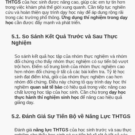
THTGS
của học sinh được nâng cao, giúp các em tự tin hơn
trong việc khám phá thế giới xung quanh. Cần tiếp tục nghiên
cứu và hoàn thiện quy trình dạy học này để áp dụng rộng rãi
trong các trường phổ thông.
Ứng dụng thí nghiệm trong dạy
học
cần được đẩy mạnh và phát triển.
5.1. So Sánh Kết Quả Trước và Sau Thực
Nghiệm
So sánh kết quả học tập của nhóm thực nghiệm và nhóm
đối chứng cho thấy nhóm thực nghiệm có sự tiến bộ vượt
trội hơn. Điểm số trung bình của nhóm thực nghiệm cao
hơn nhóm đối chứng ở tất cả các bài kiểm tra. Tỷ lệ học
sinh đạt điểm khá, giỏi của nhóm thực nghiệm cao hơn
nhóm đối chứng. Điều này chứng tỏ quy trình dạy học thí
nghiệm
quan sát tế bào
có hiệu quả trong việc nâng cao
chất lượng học tập của học sinh. Cần chú trọng
dạy học
thực hành thí nghiệm sinh học
để nâng cao hiệu quả
giảng dạy.
5.2. Đánh Giá Sự Tiến Bộ về Năng Lực THTGS
Đánh giá
năng lực THTGS
của học sinh trước và sau thực
nghiệm cho thấy học sinh có sự tiến bộ rõ rệt ở tất cả các