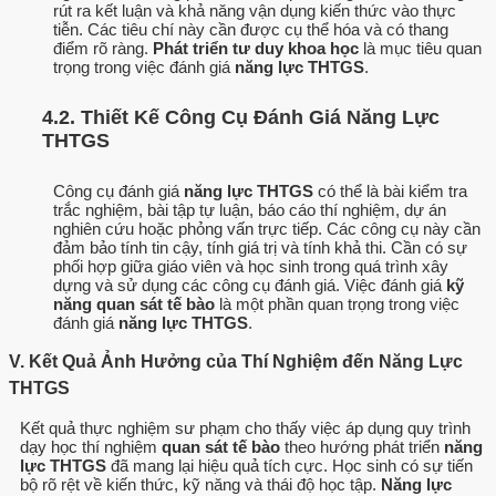
rút ra kết luận và khả năng vận dụng kiến thức vào thực
tiễn. Các tiêu chí này cần được cụ thể hóa và có thang
điểm rõ ràng.
Phát triển tư duy khoa học
là mục tiêu quan
trọng trong việc đánh giá
năng lực THTGS
.
4.2. Thiết Kế Công Cụ Đánh Giá Năng Lực
THTGS
Công cụ đánh giá
năng lực THTGS
có thể là bài kiểm tra
trắc nghiệm, bài tập tự luận, báo cáo thí nghiệm, dự án
nghiên cứu hoặc phỏng vấn trực tiếp. Các công cụ này cần
đảm bảo tính tin cậy, tính giá trị và tính khả thi. Cần có sự
phối hợp giữa giáo viên và học sinh trong quá trình xây
dựng và sử dụng các công cụ đánh giá. Việc đánh giá
kỹ
năng quan sát tế bào
là một phần quan trọng trong việc
đánh giá
năng lực THTGS
.
V. Kết Quả Ảnh Hưởng của Thí Nghiệm đến Năng Lực
THTGS
Kết quả thực nghiệm sư phạm cho thấy việc áp dụng quy trình
dạy học thí nghiệm
quan sát tế bào
theo hướng phát triển
năng
lực THTGS
đã mang lại hiệu quả tích cực. Học sinh có sự tiến
bộ rõ rệt về kiến thức, kỹ năng và thái độ học tập.
Năng lực