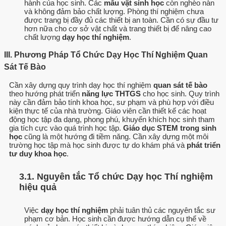
hành của học sinh. Các
mẫu vật sinh học
còn nghèo nàn
và không đảm bảo chất lượng. Phòng thí nghiệm chưa
được trang bị đầy đủ các thiết bị an toàn. Cần có sự đầu tư
hơn nữa cho cơ sở vật chất và trang thiết bị để nâng cao
chất lượng
dạy học thí nghiệm
.
III. Phương Pháp Tổ Chức Dạy Học Thí Nghiệm Quan
Sát Tế Bào
Cần xây dựng quy trình dạy học thí nghiệm
quan sát tế bào
theo hướng phát triển
năng lực THTGS
cho học sinh. Quy trình
này cần đảm bảo tính khoa học, sư phạm và phù hợp với điều
kiện thực tế của nhà trường. Giáo viên cần thiết kế các hoạt
động học tập đa dạng, phong phú, khuyến khích học sinh tham
gia tích cực vào quá trình học tập.
Giáo dục STEM trong sinh
học
cũng là một hướng đi tiềm năng. Cần xây dựng một môi
trường học tập mà học sinh được tự do khám phá và
phát triển
tư duy khoa học
.
3.1. Nguyên tắc Tổ chức Dạy học Thí nghiệm
hiệu quả
Việc
dạy học thí nghiệm
phải tuân thủ các nguyên tắc sư
phạm cơ bản. Học sinh cần được hướng dẫn cụ thể về