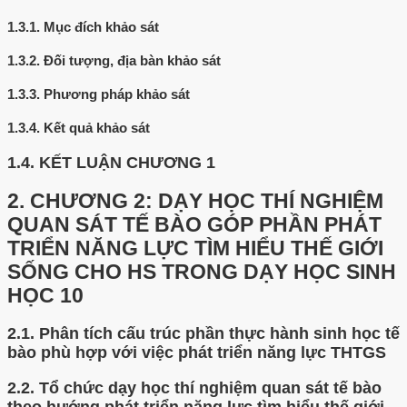
1.3.1.
Mục đích khảo sát
1.3.2.
Đối tượng, địa bàn khảo sát
1.3.3.
Phương pháp khảo sát
1.3.4.
Kết quả khảo sát
1.4.
KẾT LUẬN CHƯƠNG 1
2.
CHƯƠNG 2: DẠY HỌC THÍ NGHIỆM
QUAN SÁT TẾ BÀO GÓP PHẦN PHÁT
TRIỂN NĂNG LỰC TÌM HIỂU THẾ GIỚI
SỐNG CHO HS TRONG DẠY HỌC SINH
HỌC 10
2.1.
Phân tích cấu trúc phần thực hành sinh học tế
bào phù hợp với việc phát triển năng lực THTGS
2.2.
Tổ chức dạy học thí nghiệm quan sát tế bào
theo hướng phát triển năng lực tìm hiểu thế giới