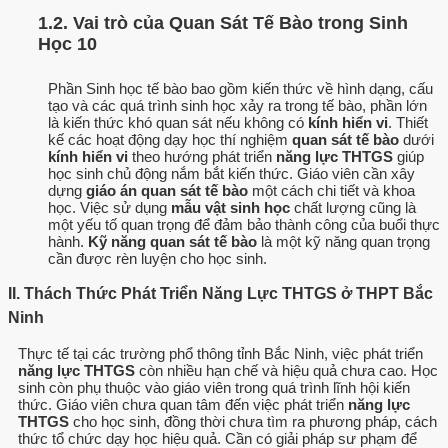
1.2. Vai trò của Quan Sát Tế Bào trong Sinh
Học 10
Phần Sinh học tế bào bao gồm kiến thức về hình dạng, cấu
tạo và các quá trình sinh học xảy ra trong tế bào, phần lớn
là kiến thức khó quan sát nếu không có
kính hiển vi
. Thiết
kế các hoạt động dạy học thí nghiệm
quan sát tế bào
dưới
kính hiển vi
theo hướng phát triển
năng lực THTGS
giúp
học sinh chủ động nắm bắt kiến thức. Giáo viên cần xây
dựng
giáo án quan sát tế bào
một cách chi tiết và khoa
học. Việc sử dụng
mẫu vật sinh học
chất lượng cũng là
một yếu tố quan trọng để đảm bảo thành công của buổi thực
hành.
Kỹ năng quan sát tế bào
là một kỹ năng quan trọng
cần được rèn luyện cho học sinh.
II. Thách Thức Phát Triển Năng Lực THTGS ở THPT Bắc
Ninh
Thực tế tại các trường phổ thông tỉnh Bắc Ninh, việc phát triển
năng lực THTGS
còn nhiều hạn chế và hiệu quả chưa cao. Học
sinh còn phụ thuộc vào giáo viên trong quá trình lĩnh hội kiến
thức. Giáo viên chưa quan tâm đến việc phát triển
năng lực
THTGS
cho học sinh, đồng thời chưa tìm ra phương pháp, cách
thức tổ chức dạy học hiệu quả. Cần có giải pháp sư phạm để