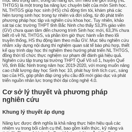
mục tiêu trọng tâm, trong đó năng lực tìm hiểu thế giới sống (NL
THTGS) là một trong ba năng lực chuyên biệt của môn Sinh học.
NL THTGS giúp học sinh (HS) chủ động tìm tòi, khám phá các
hiện tượng sinh học trong tự nhiên và đời sống, từ đó phát triển
phương pháp học tập và nghiên cứu khoa học. Tuy nhiên, khảo
sát tại các trường THPT tỉnh Bắc Ninh cho thấy 53,3% giáo viên
(GV) chưa quan tâm đến chương trình Sinh học mới, 63,3% chưa
biết rõ về NL THTGS, và phần lớn giờ thực hành vẫn theo lối
truyền thống, HS thụ động làm theo mẫu GV. Mục tiêu nghiên cứu
nhằm xây dựng nội dung thí nghiệm quan sát tế bào phù hợp, thiết
kế quy trình dạy học thí nghiệm theo hướng phát triển NL THTGS,
đồng thời tổ chức thực nghiệm sư phạm để đánh giá hiệu quả.
Nghiên cứu tập trung tại trường THPT Quế Võ số 1, huyện Quế
Võ, tỉnh Bắc Ninh trong năm học 2019-2020, với mong muốn nâng
cao chất lượng dạy học Sinh học 10, phát huy tính tích cực, sáng
tạo của HS, góp phần đáp ứng yêu cầu đổi mới giáo dục và phát
triển nguồn nhân lực trong thời đại công nghệ 4.0.
Cơ sở lý thuyết và phương pháp
nghiên cứu
Khung lý thuyết áp dụng
Năng lực được định nghĩa là khả năng thực hiện hiệu quả các
nhiệm vụ trong bối cảnh cụ thể, bao gồm kiến thức, kỹ năng và