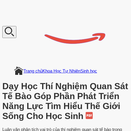
V
n
D
o
c
u
m
e
n
t
Trang chủ
Khoa Học Tự Nhiên
Sinh học
Dạy Học Thí Nghiệm Quan Sát
Tế Bào Góp Phần Phát Triển
Năng Lực Tìm Hiểu Thế Giới
Sống Cho Học Sinh
Luận văn phân tích vai trò của thí nghiệm quan sát tế bào trong