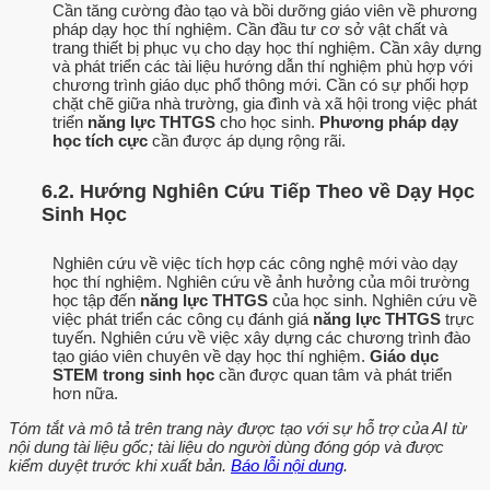
Cần tăng cường đào tạo và bồi dưỡng giáo viên về phương
pháp dạy học thí nghiệm. Cần đầu tư cơ sở vật chất và
trang thiết bị phục vụ cho dạy học thí nghiệm. Cần xây dựng
và phát triển các tài liệu hướng dẫn thí nghiệm phù hợp với
chương trình giáo dục phổ thông mới. Cần có sự phối hợp
chặt chẽ giữa nhà trường, gia đình và xã hội trong việc phát
triển
năng lực THTGS
cho học sinh.
Phương pháp dạy
học tích cực
cần được áp dụng rộng rãi.
6.2. Hướng Nghiên Cứu Tiếp Theo về Dạy Học
Sinh Học
Nghiên cứu về việc tích hợp các công nghệ mới vào dạy
học thí nghiệm. Nghiên cứu về ảnh hưởng của môi trường
học tập đến
năng lực THTGS
của học sinh. Nghiên cứu về
việc phát triển các công cụ đánh giá
năng lực THTGS
trực
tuyến. Nghiên cứu về việc xây dựng các chương trình đào
tạo giáo viên chuyên về dạy học thí nghiệm.
Giáo dục
STEM trong sinh học
cần được quan tâm và phát triển
hơn nữa.
Tóm tắt và mô tả trên trang này được tạo với sự hỗ trợ của AI từ
nội dung tài liệu gốc; tài liệu do người dùng đóng góp và được
kiểm duyệt trước khi xuất bản.
Báo lỗi nội dung
.