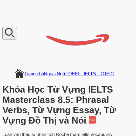
V
n
D
o
c
u
m
e
n
t
Trang chủ
Ngoại Ngữ
TOEFL - IELTS - TOEIC
Khóa Học Từ Vựng IELTS
Masterclass 8.5: Phrasal
Verbs, Từ Vựng Essay, Từ
Vựng Đồ Thị và Nói
Luận văn thạc sĩ phân tích Roche marc ielts vocabulary