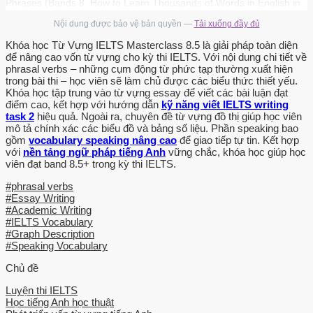
Phrases (Bands 8. How to Learn Thousands of Words in English in
Only 6 Months Mega-Bonus: Marc Roche’s Entire Starter Library of
Nội dung được bảo vệ bản quyền —
Tải xuống đầy đủ
Free Books! One Last Thing.
Khóa học Từ Vựng IELTS Masterclass 8.5 là giải pháp toàn diện
để nâng cao vốn từ vựng cho kỳ thi IELTS. Với nội dung chi tiết về
ABOUT THE AUTHOR Marc is a teacher, trainer and writer. He has
phrasal verbs – những cụm động từ phức tạp thường xuất hiện
collaborated with organisations such as the British Council, the
trong bài thi – học viên sẽ làm chủ được các biểu thức thiết yếu.
Royal Melbourne Institute of Technology and University of
Khóa học tập trung vào từ vựng essay để viết các bài luận đạt
điểm cao, kết hợp với hướng dẫn
kỹ năng viết IELTS writing
Technology Sydney among others. Marc has also worked with
task 2
hiệu quả. Ngoài ra, chuyên đề từ vựng đồ thị giúp học viên
multinationals such as Nike, GlaxoSmithKline or Bolsas y Mercados.
mô tả chính xác các biểu đồ và bảng số liệu. Phần speaking bao
OTHER BOOKS BY MARC ROCHE IELTS Vocabulary Masterclass
gồm
vocabulary speaking nâng cao
để giao tiếp tự tin. Kết hợp
8.5 (BOOK 1) IELTS Vocabulary Masterclass 8.5 (BOOK 2) IELTS
với
nền tảng ngữ pháp tiếng Anh
vững chắc, khóa học giúp học
viên đạt band 8.5+ trong kỳ thi IELTS.
Vocabulary Masterclass 8.5 Masterclass Grammar for IELTS 8.5
(Book 1) GET MARC ROCHE’S STARTER LIBRARY FOR FREE
#phrasal verbs
Sign up for exclusive content via email and get an introductory book
#Essay Writing
#Academic Writing
and lots more, all for free.
#IELTS Vocabulary
#Graph Description
Details can be found at the end of the book. WHY I WROTE THIS
#Speaking Vocabulary
IELTS BOOK Vocabulary is essential in order to achieve your
Chủ đề
desired IELTS band score. It vastly improves your written English
and speaking skills, as well as your listening comprehension and
Luyện thi IELTS
grammar for the exam. IELTS Vocabulary Masterclass” is packed
Học tiếng Anh học thuật