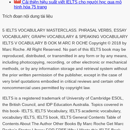
Cải thiện hiệu suất viết IELTS cho người học qua mô
hình hóa
75 trang
Trích đoạn nội dung tài liệu
5 IELTS VOCABULARY MASTERCLASS. PHRASAL VERBS, ESSAY
VOCABULARY, GRAPH VOCABULARY & SPEAKING VOCABULARY
IELTS V OCABULARY B OOK M ARC R OCHE Copyright © 2018 by
Marc Roche. All Right Reserved. No part of this IELTS book may be
reproduced, distributed, or transmitted in any form or by any means,
including photocopying, recording, or other electronic or mechanical
methods, or by any information storage and retrieval system without
the prior written permission of the publisher, except in the case of
very brief quotations embodied in critical reviews and certain other
noncommercial uses permitted by copyright law.
IELTS is a registered trademark of University of Cambridge ESOL,
the British Council, and IDP Education Australia. Topics covered in
this book- IELTS, IELTS Vocabulary, IELTS academic vocabulary,
vocabulary IELTS, IELTS book, IELTS General Contents Table of
Contents About The Author Other Books By Marc Roche Get Marc
Roche’s Starter Library FOR FREE Why I Wrote this IELTS Book