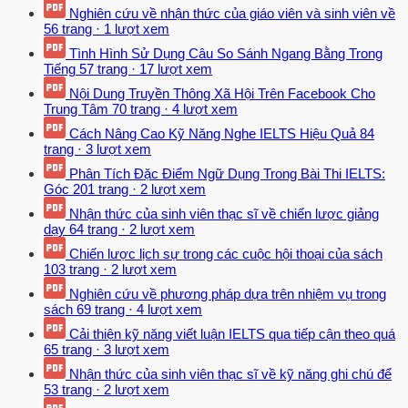
Nghiên cứu về nhận thức của giáo viên và sinh viên về
56 trang
·
1 lượt xem
Tình Hình Sử Dụng Câu So Sánh Ngang Bằng Trong
Tiếng
57 trang
·
17 lượt xem
Nội Dung Truyền Thông Xã Hội Trên Facebook Cho
Trung Tâm
70 trang
·
4 lượt xem
Cách Nâng Cao Kỹ Năng Nghe IELTS Hiệu Quả
84
trang
·
3 lượt xem
Phân Tích Đặc Điểm Ngữ Dụng Trong Bài Thi IELTS:
Góc
201 trang
·
2 lượt xem
Nhận thức của sinh viên thạc sĩ về chiến lược giảng
dạy
64 trang
·
2 lượt xem
Chiến lược lịch sự trong các cuộc hội thoại của sách
103 trang
·
2 lượt xem
Nghiên cứu về phương pháp dựa trên nhiệm vụ trong
sách
69 trang
·
4 lượt xem
Cải thiện kỹ năng viết luận IELTS qua tiếp cận theo quá
65 trang
·
3 lượt xem
Nhận thức của sinh viên thạc sĩ về kỹ năng ghi chú để
53 trang
·
2 lượt xem