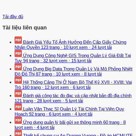
Tải đầy đủ
Tài liệu liên quan
Đánh Giá Yếu Tố Ảnh Hưởng Đến Cấp Giấy Chứng
Nhận Quyền
123 trang
·
10 lượt xem
·
24 lượt tải
Ứng Dụng Công Nghệ GIS Trong Quản Lý Giá Đất Tại
Tuy
94 trang
·
32 lượt xem
·
15 lượt tải
Ứng Dụng Big Data Trong Quản Lý Và Mô Phỏng Nhiệt
Độ Đô Thị
87 trang
·
10 lượt xem
·
8 lượt tải
Hệ Thống Cảng Thị Ở Nam Bộ Thế Kỷ XVII - XVIII: Vai
Trò
160 trang
·
12 lượt xem
·
6 lượt tải
Đánh giá công tác đo đạc và cập nhật bản đồ địa chính
121 trang
·
28 lượt xem
·
5 lượt tải
Luận Văn Thạc Sĩ Quản Lý Tài Chính Tại Viện Quy
Hoạch
92 trang
·
6 lượt xem
·
4 lượt tải
Ứng dụng quản lý bãi gửi xe thông minh
60 trang
·
8
lượt xem
·
4 lượt tải
Thiết kế chung cư An Dương Vương - Đồ án HCMUTE