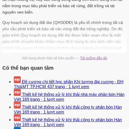
nằm trong mục tiêu phát triển và bảo vệ rừng, đất trồng và tài
nguyên ven biển.
Quy hoạch sử dụng đất đai (QHSDĐĐ) là yếu tố chính trong tất cả
yêu cầu phát triển và bảo vệ các vùng đất đai nông nghiệp. Do đó,
giáo trình Quy hoạch sử dụng đất đai được biên soạn như là một
giáo trình chuyên khảo nhằm mục đích trang bị cho sinh viên các
ngành liên quan có kiến thức cơ bản về qui hoạch và những quan
điểm quan trọng trong Quy hoạch sử dụng đất đai bền vững. Tuy
Nội dung được bảo vệ bản quyền —
Tải xuống đầy đủ
nhiên, trên cơ sở của những quan điểm và những qui trình quy 1
hoạch của FAO (1993), mỗi quốc gia đã tự soạn ra những hướng
Có thể bạn quan tâm
dẫn riêng cho quốc gia mình để phù hợp trong việc qui hoạch của
từng giai đoạn. Do đó để trang bị cho sinh viên có kiến thức và kỹ
Đề cương chi tiết học phần Khí tượng đại cương - ĐH
năng trong quy hoạch sử dụng đất đai khi ra trường trong điều kiện
TN&MT TP.HCM
437 trang
·
1 lượt xem
thực tế, giáo trình Quy hoạch sử dụng đất đai được soạn thảo dựa
Thiết kế hệ thống xử lý khí thải nhà máy phân bón Hàn
trên các tài liệu cơ bản về quy hoạch của FAO, tài liệu Hướng dẫn
Việt
169 trang
·
1 lượt xem
về công tác quy hoạch, kế hoạch sử dụng đất đai của Viện điều tra
Thiết kế hệ thống xử lý khí thải công ty phân bón Hàn
quy hoạch đất đai thuộc Bộ Tài Nguyên và Môi Trường, Luật đất đai
Việt
169 trang
·
1 lượt xem
năm 2003 và Thông tư 19 – 2009 của Bộ Tài Nguyên và Môi
Thiết kế hệ thống xử lý khí thải công ty phân bón Hàn
Trường năm 2009.
Việt
169 trang
·
1 lượt xem