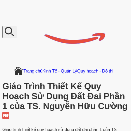
V
n
D
o
c
u
m
e
n
t
Trang chủ
Kinh Tế - Quản Lý
Quy hoạch - Đô thị
Giáo Trình Thiết Kế Quy
Hoạch Sử Dụng Đất Đai Phần
1 của TS. Nguyễn Hữu Cường
Giáo trình thiết kế quy hoạch sử dụng đất đai phần 1 của TS