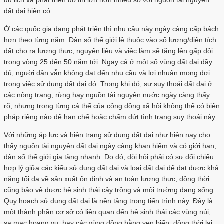
đất đai hiện có.
Ở các quốc gia đang phát triển thì nhu cầu này ngày càng cấp bách
hơn theo từng năm. Dân số thế giới lệ thuộc vào số lượng/diện tích
đất cho ra lương thực, nguyên liệu và việc làm sẽ tăng lên gấp đôi
trong vòng 25 đến 50 năm tới. Ngay cả ở một số vùng đất đai đầy
đủ, người dân vẫn không đạt đến nhu cầu và lợi nhuận mong đợi
trong việc sử dụng đất đai đó. Trong khi đó, sự suy thoái đất đai ở
các nông trang, rừng hay nguồn tài nguyên nước ngày càng thấy
rõ, nhưng trong từng cá thể của cộng đồng xã hội không thể có biện
pháp riêng nào để hạn chế hoặc chấm dứt tình trạng suy thoái này.
Với những áp lực và hiện trạng sử dụng đất đai như hiện nay cho
thấy nguồn tài nguyên đất đai ngày càng khan hiếm và có giới hạn,
dân số thế giới gia tăng nhanh. Do đó, đòi hỏi phải có sự đối chiếu
hợp lý giữa các kiểu sử dụng đất đai và loại đất đai để đạt được khả
năng tối đa về sản xuất ổn định và an toàn lương thực, đồng thời
cũng bảo vệ được hệ sinh thái cây trồng và môi trường đang sống.
Quy hoạch sử dụng đất đai là nền tảng trong tiến trình này. Đây là
một thành phần cơ sở có liên quan đến hệ sinh thái các vùng núi,
sa mạc hoang vu, hay các vùng đồng bằng ven biển, đồng thời lại