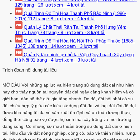
129 trang
·
26 lượt xem
·
4 lượt tải
Quá Trình Đô Thị Hóa Thành Phố Bắc Ninh (1986-
2015)
112 trang
·
8 lượt xem
·
4 lượt tải
Quản Lý Chất Thải Rắn Tại Thành Phố Hưng Yên:
Thực Trạng
79 trang
·
8 lượt xem
·
3 lượt tải
Quá Trình Đô Thị Hóa Hà Nội Thời Pháp Thuộc (1885-
1945)
138 trang
·
14 lượt xem
·
3 lượt tải
Quản lý tài chính tự chủ tại Viện Quy hoạch Xây dựng
Hà Nội
91 trang
·
4 lượt xem
·
3 lượt tải
Trích đoạn nội dung tài liệu
MỞ ĐẦU Với những áp lực và hiện trạng sử dụng đất đai như hiện
nay cho thấy nguồn tài nguyên đất đai ngày càng khan hiếm và có
giới hạn, dân số thế giới gia tăng nhanh. Do đó, đòi hỏi phải có sự
đối chiếu hợp lý giữa các kiểu sử dụng đất đai và loại đất đai để đạt
được khả năng tối đa về sản xuất ổn định và an toàn lương thực,
đồng thời cũng bảo vệ được hệ sinh thái cây trồng và môi trường
đang sống. Có những sự mâu thuẫn trong sử dụng đất đai ở hiện
tại. Nhu cầu về đất nông nghiệp, đồng cỏ, bảo vệ thiên nhiên, rừng,
du lịch và phát triển đô thị lớn hơn nhiều so với nguồn tài nguyên