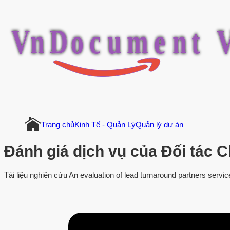
V
n
D
o
c
u
m
e
n
t
Trang chủ
Kinh Tế - Quản Lý
Quản lý dự án
Đánh giá dịch vụ của Đối tác C
Tài liệu nghiên cứu An evaluation of lead turnaround partners servic