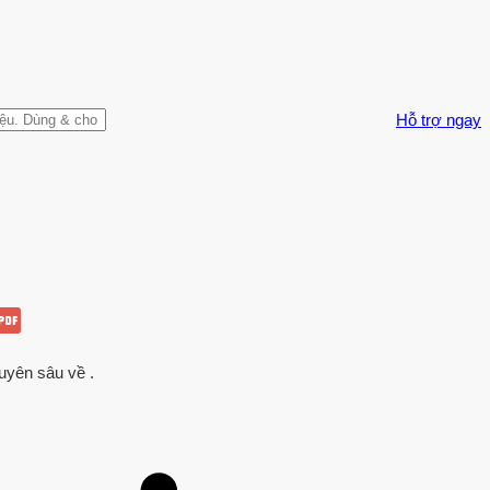
Hỗ trợ ngay
huyên sâu về .