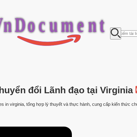
V
n
D
o
c
u
m
e
n
t
huyển đổi Lãnh đạo tại Virginia
es in virginia, tổng hợp lý thuyết và thực hành, cung cấp kiến thức c