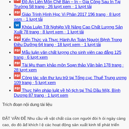
Đồ Án Liên Môn Chế Bản – In – Gia Công Sau In Tại
Trường
58 trang
·
26 lượt xem
·
1 lượt tải
Giáo Trình Hình Học Vi Phân 2017
196 trang
·
8 lượt
xem
·
1 lượt tải
Khóa Luận Tốt Nghiệp Về Nâng Cao Chất Lượng Sản
Xuất
78 trang
·
8 lượt xem
·
1 lượt tải
Kiến Thức và Thực Hành An Toàn Người Bệnh Trong
Điều Dưỡng
64 trang
·
18 lượt xem
·
1 lượt tải
Mẫu luận văn chất lượng cho sinh viên cao đẳng
125
trang
·
6 lượt xem
Tài liệu tham khảo môn Soạn thảo Văn bản
178 trang
·
28 lượt xem
Công tác văn thư lưu trữ tại Tổng cục Thuế Trung ương
109 trang
·
5 lượt xem
Thực hiện pháp luật về hộ tịch tại Thủ Dầu Một, Bình
Dương
87 trang
·
1 lượt xem
Trích đoạn nội dung tài liệu
ĐẶT VẤN ĐỀ Nhu cầu về vật chất của con người đòi h ỏi ngày càng
cao, do đó ãđ khích l ệ các hoạt động sản xuất kinh tế phát triển