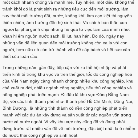
một cách nhanh chóng và mạnh mẽ. Tuy nhiên, một điều không thể
tránh khỏi đó là phát sinh ra những tiêu cực đến môi trường, làm
suy thoái môi trường đất, nước, không khí, làm cạn kiệt tài nguyên
thiên nhiên, ảnh hưởng đến hệ sinh thái. Và chính bản thân con
người lại phải gánh chịu những hệ quả từ việc làm của mình như:
khan hi ếm nguồn nước sạch, lũ lụt, hạn hán. Do đó, ngày nay
những vấn đề liên quan đến môi trường không còn xa lạ với con
người, hơn nữa nó còn trở thành vấn đề cấp bách và hết sức cần
thiết của toàn cầu.
Trong những năm gần đây, tiếp cận với xu thề hội nhập và phát
triển kinh tế trong khu vực và trên thế giới, tốc độ công nghiệp hóa
của Việt Nam ngày càng nhanh chóng; nhiều khu công nghiệp, khu
chế xuất ra đời, nhiều ngành công nghiệp, tiểu thủ công nghiệp và
nông nghiệp phát triển mạnh. Đi đầu là khu vực Đồng Bằng Nam
Bộ, với các tỉnh, thành phố như: thành phố Hồ Chí Minh, Đồng Nai,
Bình Dương,. là những tỉnh thành có nền công nghiệp phát triển
mạnh với các dự án xây dựng và sản xuất từ các nguồn vốn trong
nước và nước ngoài. Vì vậy khu vực này cũng đã và đang phải
đứng trước rất nhiều vấn đề về môi trường, đặc biệt nhất là ô nhiễm
do nước thải công nghiệp và sinh hoạt.