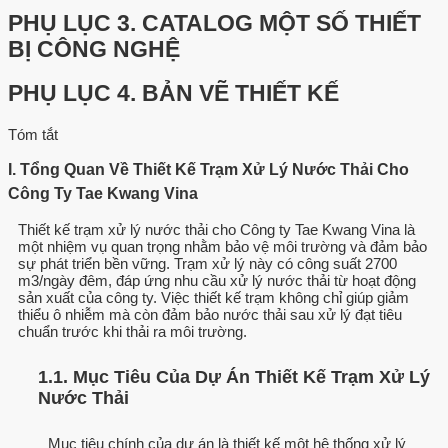
PHỤ LỤC 3.
CATALOG MỘT SỐ THIẾT
BỊ CÔNG NGHỆ
PHỤ LỤC 4.
BẢN VẼ THIẾT KẾ
Tóm tắt
I. Tổng Quan Về Thiết Kế Trạm Xử Lý Nước Thải Cho
Công Ty Tae Kwang Vina
Thiết kế trạm xử lý nước thải cho Công ty Tae Kwang Vina là
một nhiệm vụ quan trọng nhằm bảo vệ môi trường và đảm bảo
sự phát triển bền vững. Trạm xử lý này có công suất 2700
m3/ngày đêm, đáp ứng nhu cầu xử lý nước thải từ hoạt động
sản xuất của công ty. Việc thiết kế trạm không chỉ giúp giảm
thiểu ô nhiễm mà còn đảm bảo nước thải sau xử lý đạt tiêu
chuẩn trước khi thải ra môi trường.
1.1. Mục Tiêu Của Dự Án Thiết Kế Trạm Xử Lý
Nước Thải
Mục tiêu chính của dự án là thiết kế một hệ thống xử lý