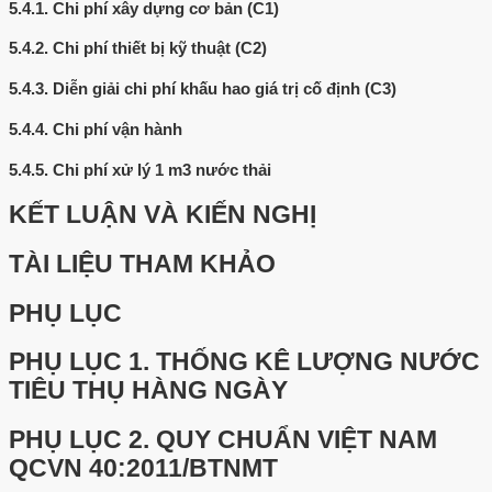
5.4.1.
Chi phí xây dựng cơ bản (C1)
5.4.2.
Chi phí thiết bị kỹ thuật (C2)
5.4.3.
Diễn giải chi phí khấu hao giá trị cố định (C3)
5.4.4.
Chi phí vận hành
5.4.5.
Chi phí xử lý 1 m3 nước thải
KẾT LUẬN VÀ KIẾN NGHỊ
TÀI LIỆU THAM KHẢO
PHỤ LỤC
PHỤ LỤC 1.
THỐNG KÊ LƯỢNG NƯỚC
TIÊU THỤ HÀNG NGÀY
PHỤ LỤC 2.
QUY CHUẨN VIỆT NAM
QCVN 40:2011/BTNMT