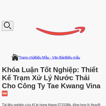
V
n
D
o
c
u
m
e
n
t
Trang chủ
Biểu Mẫu - Văn Bản
Biểu mẫu
Khóa Luận Tốt Nghiệp: Thiết
Kế Trạm Xử Lý Nước Thải
Cho Công Ty Tae Kwang Vina
Tài liệu nghiên cứu Kl le hong thang 071538b, tổng hợp lý thuyết