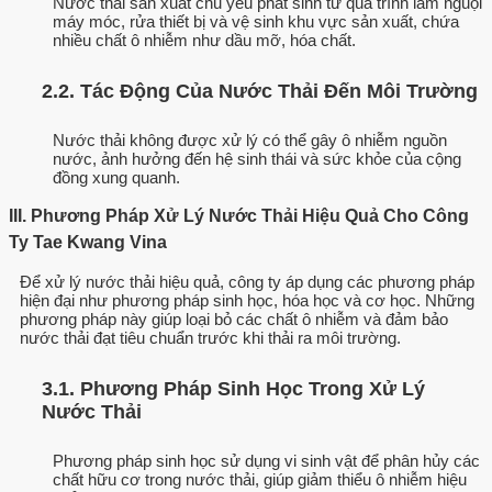
Nước thải sản xuất chủ yếu phát sinh từ quá trình làm nguội
máy móc, rửa thiết bị và vệ sinh khu vực sản xuất, chứa
nhiều chất ô nhiễm như dầu mỡ, hóa chất.
2.2. Tác Động Của Nước Thải Đến Môi Trường
Nước thải không được xử lý có thể gây ô nhiễm nguồn
nước, ảnh hưởng đến hệ sinh thái và sức khỏe của cộng
đồng xung quanh.
III. Phương Pháp Xử Lý Nước Thải Hiệu Quả Cho Công
Ty Tae Kwang Vina
Để xử lý nước thải hiệu quả, công ty áp dụng các phương pháp
hiện đại như phương pháp sinh học, hóa học và cơ học. Những
phương pháp này giúp loại bỏ các chất ô nhiễm và đảm bảo
nước thải đạt tiêu chuẩn trước khi thải ra môi trường.
3.1. Phương Pháp Sinh Học Trong Xử Lý
Nước Thải
Phương pháp sinh học sử dụng vi sinh vật để phân hủy các
chất hữu cơ trong nước thải, giúp giảm thiểu ô nhiễm hiệu