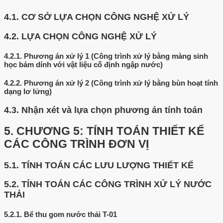
4.1.
CƠ SỞ LỰA CHỌN CÔNG NGHỆ XỬ LÝ
4.2.
LỰA CHỌN CÔNG NGHỆ XỬ LÝ
4.2.1.
Phương án xử lý 1 (Công trình xử lý bằng màng sinh
học bám dính với vật liệu cố định ngập nước)
4.2.2.
Phương án xử lý 2 (Công trình xử lý bằng bùn hoạt tính
dạng lơ lửng)
4.3.
Nhận xét và lựa chọn phương án tính toán
5.
CHƯƠNG 5: TÍNH TOÁN THIẾT KẾ
CÁC CÔNG TRÌNH ĐƠN VỊ
5.1.
TÍNH TOÁN CÁC LƯU LƯỢNG THIẾT KẾ
5.2.
TÍNH TOÁN CÁC CÔNG TRÌNH XỬ LÝ NƯỚC
THẢI
5.2.1.
Bể thu gom nước thải T-01