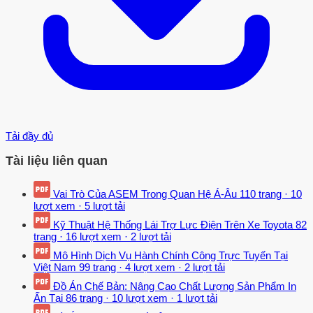
Tải đầy đủ
Tài liệu liên quan
Vai Trò Của ASEM Trong Quan Hệ Á-Âu
110 trang
·
10
lượt xem
·
5 lượt tải
Kỹ Thuật Hệ Thống Lái Trợ Lực Điện Trên Xe Toyota
82
trang
·
16 lượt xem
·
2 lượt tải
Mô Hình Dịch Vụ Hành Chính Công Trực Tuyến Tại
Việt Nam
99 trang
·
4 lượt xem
·
2 lượt tải
Đồ Án Chế Bản: Nâng Cao Chất Lượng Sản Phẩm In
Ấn Tại
86 trang
·
10 lượt xem
·
1 lượt tải