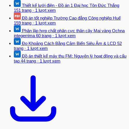
nước thải của nhà máy. - Mạng lưới thoát nước khu vực.
Thiết kế lưới điện - Đồ án 1 Đại học Tôn Đức Thắng
151 trang
·
1 lượt xem
- Công nghệ xử lý nước thải sinh hoạt của công ty 1.4 GIỚI HẠN ĐỀ
Đồ án tốt nghiệp Trường Cao đẳng Công nghiệp Huế
TÀI - Giới hạn về đề tài: + Phạm vi thực hiện: Thu gom nước thải
159 trang
·
1 lượt xem
trên toàn bộ khuôn viên nhà máy bao gồm các khu vực văn phòng,
Phân lập hợp chất phân cực thân cây Mai vàng Ochna
sản xuất, nhà ăn, kho bãi của Công ty Taekwang Vina Industrial. +
integerrima
60 trang
·
1 lượt xem
Nguồn tiếp nhận nước thải: Là hệ thống thoát nước chung của Khu
Đo Khoảng Cách Bằng Cảm Biến Siêu Âm & LCD
52
công nghiệp Biên Hòa II sau đó được tập trung tại nhà máy xử lý nư
trang
·
1 lượt xem
ớc thải tập trung của Khu công nghiệp. + Qui mô: 2700 m3/ngày
Đồ án thiết kế máy thu FM: Nguyên lý hoạt động và cấu
đêm. - Giới hạn về thời gian: từ 19/9 đến 28/12/2012 - Thời gian dự
tạo
44 trang
·
1 lượt xem
kiến bảo vệ đồ án: 10/01/2013 1.5 NỘI DUNG THỰC HIỆN - Trình
bày khái quát các phương pháp và công nghệ xử lý nước thải.
- Tìm hiểu về tình hình chung của Công ty Taekwang Vina Industrial
tại Khu Công nghiệp Biên Hòa 2. - Tìm hiểu về các nguồn phát sinh
ô nhiễm từ các hoạt động của Công ty. - Lựa chọn quy trình xử lý
nước thải thích hợp cho Công ty. - Tính toán thiết kế các hạng mục
công trình trong hệ thống xử lý nước thải.
- Tính toán chi phí đầu tư, quản lý vận hành, giá thành xử lý 1m3
nước thải. - Trình bày bản vẽ.6 PHƯƠNG PHÁP THỰC HIỆN -