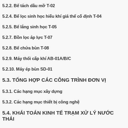
5.2.2.
Bể tách dầu mỡ T-02
5.2.4.
Bể lọc sinh học hiếu khí giá thể cố định T-04
5.2.5.
Bể lắng sinh học T-05
5.2.7.
Bồn lọc áp lực T-07
5.2.8.
Bể chứa bùn T-08
5.2.9.
Máy thổi cấp khí AB-01A/B/C
5.2.10.
Máy ép bùn SD-01
5.3.
TỔNG HỢP CÁC CÔNG TRÌNH ĐƠN VỊ
5.3.1.
Các hạng mục xây dựng
5.3.2.
Các hạng mục thiết bị công nghệ
5.4.
KHÁI TOÁN KINH TẾ TRẠM XỬ LÝ NƯỚC
THẢI