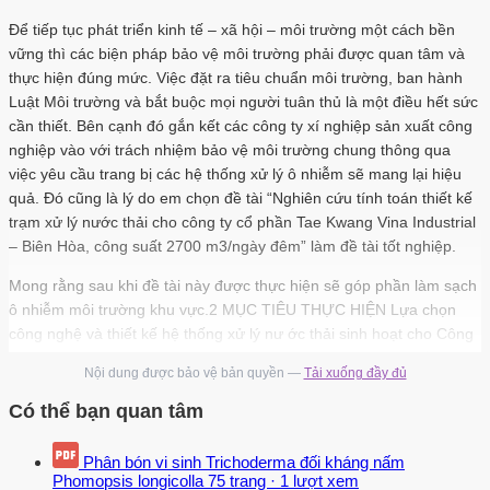
Để tiếp tục phát triển kinh tế – xã hội – môi trường một cách bền
vững thì các biện pháp bảo vệ môi trường phải được quan tâm và
thực hiện đúng mức. Việc đặt ra tiêu chuẩn môi trường, ban hành
Luật Môi trường và bắt buộc mọi người tuân thủ là một điều hết sức
cần thiết. Bên cạnh đó gắn kết các công ty xí nghiệp sản xuất công
nghiệp vào với trách nhiệm bảo vệ môi trường chung thông qua
việc yêu cầu trang bị các hệ thống xử lý ô nhiễm sẽ mang lại hiệu
quả. Đó cũng là lý do em chọn đề tài “Nghiên cứu tính toán thiết kế
trạm xử lý nước thải cho công ty cổ phần Tae Kwang Vina Industrial
– Biên Hòa, công suất 2700 m3/ngày đêm” làm đề tài tốt nghiệp.
Mong rằng sau khi đề tài này được thực hiện sẽ góp phần làm sạch
ô nhiễm môi trường khu vực.2 MỤC TIÊU THỰC HIỆN Lựa chọn
công nghệ và thiết kế hệ thống xử lý nư ớc thải sinh hoạt cho Công
ty Taekwang Vina Industrial tại KCN Biên Hòa II với công suất 2700
Nội dung được bảo vệ bản quyền —
Tải xuống đầy đủ
m3/ngày đêm nhằm giảm thiểu các chỉ tiêu ô nhiễm có trong nước
thải trước khi thải vào hệ thống thoát nước của Khu công nghiệp.
Có thể bạn quan tâm
Nước thải sau khi xử lý cần phải đạt tiêu chuẩn loại B, QCVN
40:2011/BTNMT.3 ĐỐI TƯỢNG THỰC HIỆN - Toàn bộ khu vực
Phân bón vi sinh Trichoderma đối kháng nấm
thoát nước thuộc khuôn viên Công ty. - Chất lượng và lưu lượng
Phomopsis longicolla
75 trang
·
1 lượt xem