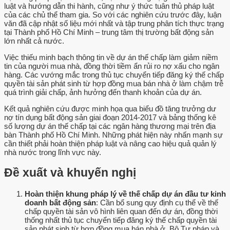
luật và hướng dẫn thi hành, cũng như ý thức tuân thủ pháp luật
của các chủ thể tham gia. So với các nghiên cứu trước đây, luận
văn đã cập nhật số liệu mới nhất và tập trung phân tích thực trạng
tại Thành phố Hồ Chí Minh – trung tâm thị trường bất động sản
lớn nhất cả nước.
Việc thiếu minh bạch thông tin về dự án thế chấp làm giảm niềm
tin của người mua nhà, đồng thời tiềm ẩn rủi ro nợ xấu cho ngân
hàng. Các vướng mắc trong thủ tục chuyển tiếp đăng ký thế chấp
quyền tài sản phát sinh từ hợp đồng mua bán nhà ở làm chậm trễ
quá trình giải chấp, ảnh hưởng đến thanh khoản của dự án.
Kết quả nghiên cứu được minh họa qua biểu đồ tăng trưởng dư
nợ tín dụng bất động sản giai đoạn 2014-2017 và bảng thống kê
số lượng dự án thế chấp tại các ngân hàng thương mại trên địa
bàn Thành phố Hồ Chí Minh. Những phát hiện này nhấn mạnh sự
cần thiết phải hoàn thiện pháp luật và nâng cao hiệu quả quản lý
nhà nước trong lĩnh vực này.
Đề xuất và khuyến nghị
Hoàn thiện khung pháp lý về thế chấp dự án đầu tư kinh
doanh bất động sản
: Cần bổ sung quy định cụ thể về thế
chấp quyền tài sản vô hình liên quan đến dự án, đồng thời
thống nhất thủ tục chuyển tiếp đăng ký thế chấp quyền tài
sản phát sinh từ hợp đồng mua bán nhà ở. Bộ Tư pháp và