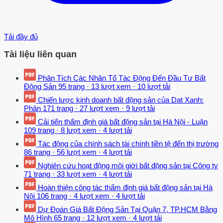
Tải đầy đủ
Tài liệu liên quan
Phân Tích Các Nhân Tố Tác Động Đến Đầu Tư Bất
Động Sản
95 trang
·
13 lượt xem
·
10 lượt tải
Chiến lược kinh doanh bất động sản của Dat Xanh:
Phân
171 trang
·
27 lượt xem
·
9 lượt tải
Cải tiến thẩm định giá bất động sản tại Hà Nội - Luận
109 trang
·
8 lượt xem
·
4 lượt tải
Tác động của chính sách tài chính tiền tệ đến thị trường
86 trang
·
56 lượt xem
·
4 lượt tải
Nghiên cứu hoạt động môi giới bất động sản tại Công ty
71 trang
·
33 lượt xem
·
4 lượt tải
Hoàn thiện công tác thẩm định giá bất động sản tại Hà
Nội
106 trang
·
4 lượt xem
·
4 lượt tải
Dự Đoán Giá Bất Động Sản Tại Quận 7, TP.HCM Bằng
Mô Hình
65 trang
·
12 lượt xem
·
4 lượt tải