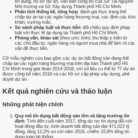
tín dụng, hồ sơ dự án, văn bản công bố của Sở Tài nguyên
Môi trường và Sở Xây dựng Thành phố Hồ Chí Minh.
Phân tích thống kê, tổng hợp
: đánh giá thực trạng thế
chấp dự án tại các ngân hàng thương mại, xác định các khó
khăn, vướng mắc.
So sánh pháp luật và thực tiễn
: đối chiếu quy định pháp
luật với thực tế áp dụng tại Thành phố Hồ Chí Minh.
Phỏng vấn, khảo sát
(theo ước tính): thu thập ý kiến từ
các chủ đầu tư, ngân hàng và người mua nhà để làm rõ các
vấn đề thực tiễn.
Cỡ mẫu nghiên cứu bao gồm các dự án bất động sản đang thế
chấp tại các ngân hàng thương mại trên địa bàn Thành phố Hồ
Chí Minh trong giai đoạn 2014-2018, với số liệu cụ thể từ 77 dự án
được công bố năm 2016 và các hồ sơ cấp phép xây dựng, phê
duyệt dự án.
Kết quả nghiên cứu và thảo luận
Những phát hiện chính
Quy mô tín dụng bất động sản lớn và tăng trưởng ổn
định
: Tính đến cuối năm 2017, tổng dư nợ tín dụng đối với
hoạt động đầu tư, kinh doanh bất động sản đạt 471.022 tỷ
đồng, tăng 12,2% so với năm 2016, chiếm 15,8% tổng tín
dụng toàn hệ thống.