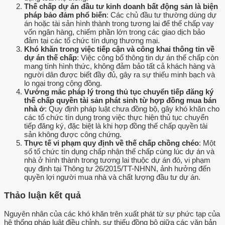
Thế chấp dự án đầu tư kinh doanh bất động sản là biện
pháp bảo đảm phổ biến
: Các chủ đầu tư thường dùng dự
án hoặc tài sản hình thành trong tương lai để thế chấp vay
vốn ngân hàng, chiếm phần lớn trong các giao dịch bảo
đảm tại các tổ chức tín dụng thương mại.
Khó khăn trong việc tiếp cận và công khai thông tin về
dự án thế chấp
: Việc công bố thông tin dự án thế chấp còn
mang tính hình thức, không đảm bảo tất cả khách hàng và
người dân được biết đầy đủ, gây ra sự thiếu minh bạch và
lo ngại trong cộng đồng.
Vướng mắc pháp lý trong thủ tục chuyển tiếp đăng ký
thế chấp quyền tài sản phát sinh từ hợp đồng mua bán
nhà ở
: Quy định pháp luật chưa đồng bộ, gây khó khăn cho
các tổ chức tín dụng trong việc thực hiện thủ tục chuyển
tiếp đăng ký, đặc biệt là khi hợp đồng thế chấp quyền tài
sản không được công chứng.
Thực tế vi phạm quy định về thế chấp chồng chéo
: Một
số tổ chức tín dụng chấp nhận thế chấp cùng lúc dự án và
nhà ở hình thành trong tương lai thuộc dự án đó, vi phạm
quy định tại Thông tư 26/2015/TT-NHNN, ảnh hưởng đến
quyền lợi người mua nhà và chất lượng đầu tư dự án.
Thảo luận kết quả
Nguyên nhân của các khó khăn trên xuất phát từ sự phức tạp của
hệ thống pháp luật điều chỉnh, sự thiếu đồng bộ giữa các văn bản