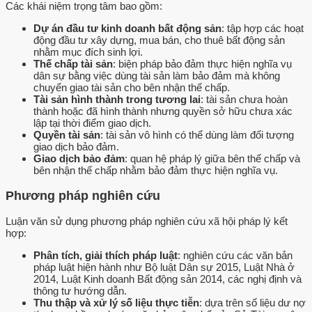
Các khái niệm trọng tâm bao gồm:
Dự án đầu tư kinh doanh bất động sản
: tập hợp các hoạt
động đầu tư xây dựng, mua bán, cho thuê bất động sản
nhằm mục đích sinh lợi.
Thế chấp tài sản
: biện pháp bảo đảm thực hiện nghĩa vụ
dân sự bằng việc dùng tài sản làm bảo đảm mà không
chuyển giao tài sản cho bên nhận thế chấp.
Tài sản hình thành trong tương lai
: tài sản chưa hoàn
thành hoặc đã hình thành nhưng quyền sở hữu chưa xác
lập tại thời điểm giao dịch.
Quyền tài sản
: tài sản vô hình có thể dùng làm đối tượng
giao dịch bảo đảm.
Giao dịch bảo đảm
: quan hệ pháp lý giữa bên thế chấp và
bên nhận thế chấp nhằm bảo đảm thực hiện nghĩa vụ.
Phương pháp nghiên cứu
Luận văn sử dụng phương pháp nghiên cứu xã hội pháp lý kết
hợp:
Phân tích, giải thích pháp luật
: nghiên cứu các văn bản
pháp luật hiện hành như Bộ luật Dân sự 2015, Luật Nhà ở
2014, Luật Kinh doanh Bất động sản 2014, các nghị định và
thông tư hướng dẫn.
Thu thập và xử lý số liệu thực tiễn
: dựa trên số liệu dư nợ