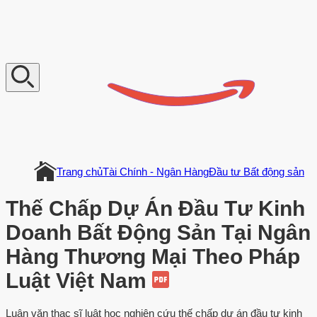
V
n
D
o
c
u
m
e
n
t
Trang chủ
Tài Chính - Ngân Hàng
Đầu tư Bất động sản
Thế Chấp Dự Án Đầu Tư Kinh
Doanh Bất Động Sản Tại Ngân
Hàng Thương Mại Theo Pháp
Luật Việt Nam
Luận văn thạc sĩ luật học nghiên cứu thế chấp dự án đầu tư kinh