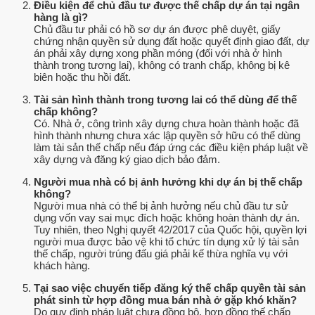
Điều kiện để chủ đầu tư được thế chấp dự án tại ngân
hàng là gì?
Chủ đầu tư phải có hồ sơ dự án được phê duyệt, giấy
chứng nhận quyền sử dụng đất hoặc quyết định giao đất, dự
án phải xây dựng xong phần móng (đối với nhà ở hình
thành trong tương lai), không có tranh chấp, không bị kê
biên hoặc thu hồi đất.
Tài sản hình thành trong tương lai có thể dùng để thế
chấp không?
Có. Nhà ở, công trình xây dựng chưa hoàn thành hoặc đã
hình thành nhưng chưa xác lập quyền sở hữu có thể dùng
làm tài sản thế chấp nếu đáp ứng các điều kiện pháp luật về
xây dựng và đăng ký giao dịch bảo đảm.
Người mua nhà có bị ảnh hưởng khi dự án bị thế chấp
không?
Người mua nhà có thể bị ảnh hưởng nếu chủ đầu tư sử
dụng vốn vay sai mục đích hoặc không hoàn thành dự án.
Tuy nhiên, theo Nghị quyết 42/2017 của Quốc hội, quyền lợi
người mua được bảo vệ khi tổ chức tín dụng xử lý tài sản
thế chấp, người trúng đấu giá phải kế thừa nghĩa vụ với
khách hàng.
Tại sao việc chuyển tiếp đăng ký thế chấp quyền tài sản
phát sinh từ hợp đồng mua bán nhà ở gặp khó khăn?
Do quy định pháp luật chưa đồng bộ, hợp đồng thế chấp