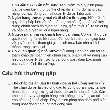
Chủ đầu tư dự án bất động sản
: Nắm rõ quy định pháp
luật về điều kiện, thủ tục thế chấp dự án, từ đó nâng cao
năng lực huy động vốn và quản lý dự án hiệu quả.
Ngân hàng thương mại và tổ chức tín dụng
: Hiểu rõ các
quy định pháp luật về thế chấp dự án bất động sản để xây
dựng chính sách tín dụng phù hợp, giảm thiểu rủi ro tín dụng
và bảo vệ quyền lợi của ngân hàng.
Người mua nhà và khách hàng cá nhân
: Có kiến thức về
quyền lợi, nghĩa vụ liên quan đến dự án thế chấp, giúp bảo
vệ quyền lợi khi tham gia giao dịch mua bán nhà ở hình
thành trong tương lai.
Cơ quan quản lý nhà nước
: Sử dụng luận văn làm tài liệu
tham khảo để hoàn thiện chính sách, pháp luật và nâng cao
hiệu quả quản lý thị trường bất động sản, đảm bảo minh
bạch và ổn định thị trường.
Câu hỏi thường gặp
Thế chấp dự án đầu tư kinh doanh bất động sản là gì?
Thế chấp dự án là việc chủ đầu tư dùng dự án hoặc tài sản
hình thành trong tương lai thuộc dự án làm tài sản bảo đảm
cho khoản vay tại ngân hàng mà không chuyển giao tài sản
cho bên nhận thế chấp. Đây là biện pháp bảo đảm phổ biến
trong hoạt động tín dụng bất động sản.