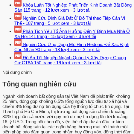
Khóa Luận Tốt Nghiệp: Phát Triển Kinh Doanh Bất Động
Sản
115 trang
·
12 lượt xem
·
3 lượt tải
Nghiên Cứu Định Giá Đất Ở Đô Thị theo Tiếp Cận Vị
Thế -
187 trang
·
5 lượt xem
·
3 lượt tải
Phân Tích Yếu Tố Ảnh Hưởng Đến Ý Định Mua Nhà Ở
Xã Hội
141 trang
·
15 lượt xem
·
3 lượt tải
Nghiên Cứu Ứng Dụng Mô Hình Hedonic Để Xác Định
Các Nhân
90 trang
·
18 lượt xem
·
3 lượt tải
Đồ Án Tốt Nghiệp Ngành Quản Lý Xây Dựng: Chung
Cư CT8A
150 trang
·
19 lượt xem
·
3 lượt tải
Nội dung chính
Tổng quan nghiên cứu
Ngành kinh doanh bất động sản tại Việt Nam đã phát triển khoảng
25 năm, đóng góp khoảng 6,5% tổng nguồn lực đầu tư xã hội và
chiếm 8% tổng dư nợ tín dụng của hệ thống tổ chức tín dụng. Tại
Thành phố Hồ Chí Minh, thị trường bất động sản chiếm khoảng
80% thị phần cả nước với quy mô dư nợ tín dụng lên tới khoảng
16 tỷ USD. Trong bối cảnh đó, việc thế chấp dự án đầu tư kinh
doanh bất động sản tại các ngân hàng thương mại trở thành một
biện pháp bảo đảm quan trọng nhằm huy động vốn, đồng thời đảm