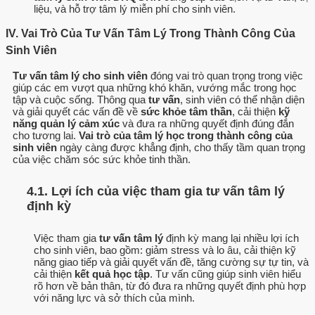
liệu, và hỗ trợ tâm lý miễn phí cho sinh viên.
IV. Vai Trò Của Tư Vấn Tâm Lý Trong Thành Công Của
Sinh Viên
Tư vấn tâm lý cho sinh viên
đóng vai trò quan trọng trong việc
giúp các em vượt qua những khó khăn, vướng mắc trong học
tập và cuộc sống. Thông qua
tư vấn
, sinh viên có thể nhận diện
và giải quyết các vấn đề về
sức khỏe tâm thần
, cải thiện
kỹ
năng quản lý cảm xúc
và đưa ra những quyết định đúng đắn
cho tương lai.
Vai trò của tâm lý học trong thành công của
sinh viên
ngày càng được khẳng định, cho thấy tầm quan trọng
của việc chăm sóc sức khỏe tinh thần.
4.1. Lợi ích của việc tham gia tư vấn tâm lý
định kỳ
Việc tham gia
tư vấn tâm lý
định kỳ mang lại nhiều lợi ích
cho sinh viên, bao gồm: giảm stress và lo âu, cải thiện kỹ
năng giao tiếp và giải quyết vấn đề, tăng cường sự tự tin, và
cải thiện
kết quả học tập
. Tư vấn cũng giúp sinh viên hiểu
rõ hơn về bản thân, từ đó đưa ra những quyết định phù hợp
với năng lực và sở thích của mình.