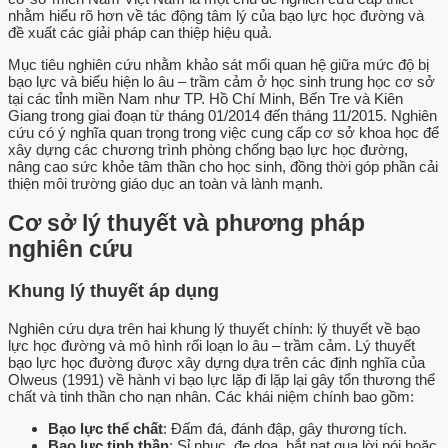
nhằm hiểu rõ hơn về tác động tâm lý của bạo lực học đường và
đề xuất các giải pháp can thiệp hiệu quả.
Mục tiêu nghiên cứu nhằm khảo sát mối quan hệ giữa mức độ bị
bạo lực và biểu hiện lo âu – trầm cảm ở học sinh trung học cơ sở
tại các tỉnh miền Nam như TP. Hồ Chí Minh, Bến Tre và Kiên
Giang trong giai đoạn từ tháng 01/2014 đến tháng 11/2015. Nghiên
cứu có ý nghĩa quan trọng trong việc cung cấp cơ sở khoa học để
xây dựng các chương trình phòng chống bạo lực học đường,
nâng cao sức khỏe tâm thần cho học sinh, đồng thời góp phần cải
thiện môi trường giáo dục an toàn và lành mạnh.
Cơ sở lý thuyết và phương pháp
nghiên cứu
Khung lý thuyết áp dụng
Nghiên cứu dựa trên hai khung lý thuyết chính: lý thuyết về bạo
lực học đường và mô hình rối loạn lo âu – trầm cảm. Lý thuyết
bạo lực học đường được xây dựng dựa trên các định nghĩa của
Olweus (1991) về hành vi bạo lực lặp đi lặp lại gây tổn thương thể
chất và tinh thần cho nạn nhân. Các khái niệm chính bao gồm:
Bạo lực thể chất
: Đấm đá, đánh đập, gây thương tích.
Bạo lực tinh thần
: Sỉ nhục, đe dọa, bắt nạt qua lời nói hoặc