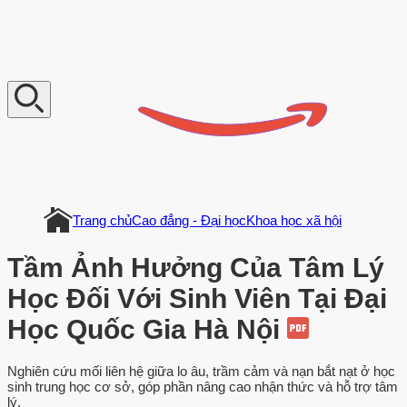
V
n
D
o
c
u
m
e
n
t
Trang chủ
Cao đẳng - Đại học
Khoa học xã hội
Tầm Ảnh Hưởng Của Tâm Lý
Học Đối Với Sinh Viên Tại Đại
Học Quốc Gia Hà Nội
Nghiên cứu mối liên hệ giữa lo âu, trầm cảm và nạn bắt nạt ở học
sinh trung học cơ sở, góp phần nâng cao nhận thức và hỗ trợ tâm
lý.