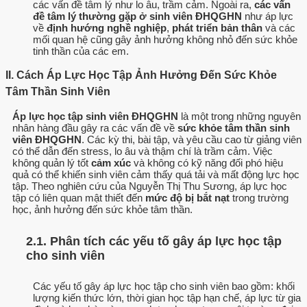
các vấn đề tâm lý như lo âu, trầm cảm. Ngoài ra,
các vấn
đề tâm lý thường gặp ở sinh viên ĐHQGHN
như áp lực
về
định hướng nghề nghiệp
,
phát triển bản thân
và các
mối quan hệ cũng gây ảnh hưởng không nhỏ đến sức khỏe
tinh thần của các em.
II. Cách Áp Lực Học Tập Ảnh Hưởng Đến Sức Khỏe
Tâm Thần Sinh Viên
Áp lực học tập sinh viên ĐHQGHN
là một trong những nguyên
nhân hàng đầu gây ra các vấn đề về
sức khỏe tâm thần sinh
viên ĐHQGHN
. Các kỳ thi, bài tập, và yêu cầu cao từ giảng viên
có thể dẫn đến stress, lo âu và thậm chí là trầm cảm. Việc
không quản lý tốt
cảm xúc
và không có kỹ năng đối phó hiệu
quả có thể khiến sinh viên cảm thấy quá tải và mất động lực học
tập. Theo nghiên cứu của Nguyễn Thị Thu Sương, áp lực học
tập có liên quan mật thiết đến
mức độ bị bắt nạt
trong trường
học, ảnh hưởng đến sức khỏe tâm thần.
2.1. Phân tích các yếu tố gây áp lực học tập
cho sinh viên
Các yếu tố gây áp lực học tập cho sinh viên bao gồm: khối
lượng kiến thức lớn, thời gian học tập hạn chế, áp lực từ gia