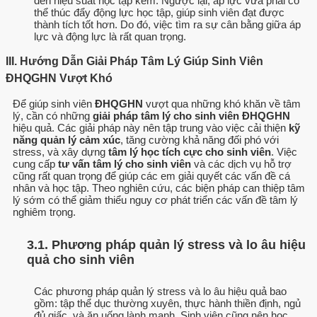
đến hiệu suất học tập kém. Ngược lại, áp lực vừa phải có
thể thúc đẩy động lực học tập, giúp sinh viên đạt được
thành tích tốt hơn. Do đó, việc tìm ra sự cân bằng giữa áp
lực và động lực là rất quan trọng.
III. Hướng Dẫn Giải Pháp Tâm Lý Giúp Sinh Viên
ĐHQGHN Vượt Khó
Để giúp sinh viên
ĐHQGHN
vượt qua những khó khăn về tâm
lý, cần có những
giải pháp tâm lý cho sinh viên ĐHQGHN
hiệu quả. Các giải pháp này nên tập trung vào việc cải thiện
kỹ
năng quản lý cảm xúc
, tăng cường khả năng đối phó với
stress, và xây dựng
tâm lý học tích cực cho sinh viên
. Việc
cung cấp
tư vấn tâm lý cho sinh viên
và các dịch vụ hỗ trợ
cũng rất quan trọng để giúp các em giải quyết các vấn đề cá
nhân và học tập. Theo nghiên cứu, các biện pháp can thiệp tâm
lý sớm có thể giảm thiểu nguy cơ phát triển các vấn đề tâm lý
nghiêm trọng.
3.1. Phương pháp quản lý stress và lo âu hiệu
quả cho sinh viên
Các phương pháp quản lý stress và lo âu hiệu quả bao
gồm: tập thể dục thường xuyên, thực hành thiền định, ngủ
đủ giấc, và ăn uống lành mạnh. Sinh viên cũng nên học