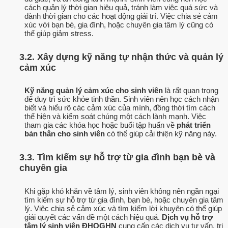
cách quản lý thời gian hiệu quả, tránh làm việc quá sức và
dành thời gian cho các hoạt động giải trí. Việc chia sẻ cảm
xúc với bạn bè, gia đình, hoặc chuyên gia tâm lý cũng có
thể giúp giảm stress.
3.2. Xây dựng kỹ năng tự nhận thức và quản lý
cảm xúc
Kỹ năng quản lý cảm xúc cho sinh viên
là rất quan trọng
để duy trì sức khỏe tinh thần. Sinh viên nên học cách nhận
biết và hiểu rõ các cảm xúc của mình, đồng thời tìm cách
thể hiện và kiểm soát chúng một cách lành mạnh. Việc
tham gia các khóa học hoặc buổi tập huấn về
phát triển
bản thân cho sinh viên
có thể giúp cải thiện kỹ năng này.
3.3. Tìm kiếm sự hỗ trợ từ gia đình bạn bè và
chuyên gia
Khi gặp khó khăn về tâm lý, sinh viên không nên ngần ngại
tìm kiếm sự hỗ trợ từ gia đình, bạn bè, hoặc chuyên gia tâm
lý. Việc chia sẻ cảm xúc và tìm kiếm lời khuyên có thể giúp
giải quyết các vấn đề một cách hiệu quả.
Dịch vụ hỗ trợ
tâm lý sinh viên ĐHQGHN
cung cấp các dịch vụ tư vấn, trị