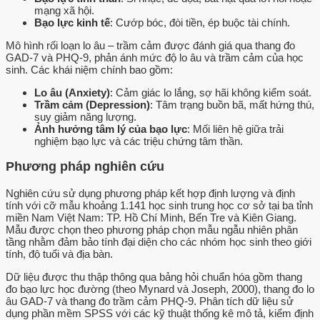
mạng xã hội.
Bạo lực kinh tế
: Cướp bóc, đòi tiền, ép buộc tài chính.
Mô hình rối loạn lo âu – trầm cảm được đánh giá qua thang đo
GAD-7 và PHQ-9, phản ánh mức độ lo âu và trầm cảm của học
sinh. Các khái niệm chính bao gồm:
Lo âu (Anxiety)
: Cảm giác lo lắng, sợ hãi không kiểm soát.
Trầm cảm (Depression)
: Tâm trạng buồn bã, mất hứng thú,
suy giảm năng lượng.
Ảnh hưởng tâm lý của bạo lực
: Mối liên hệ giữa trải
nghiệm bạo lực và các triệu chứng tâm thần.
Phương pháp nghiên cứu
Nghiên cứu sử dụng phương pháp kết hợp định lượng và định
tính với cỡ mẫu khoảng 1.141 học sinh trung học cơ sở tại ba tỉnh
miền Nam Việt Nam: TP. Hồ Chí Minh, Bến Tre và Kiên Giang.
Mẫu được chọn theo phương pháp chọn mẫu ngẫu nhiên phân
tầng nhằm đảm bảo tính đại diện cho các nhóm học sinh theo giới
tính, độ tuổi và địa bàn.
Dữ liệu được thu thập thông qua bảng hỏi chuẩn hóa gồm thang
đo bạo lực học đường (theo Mynard và Joseph, 2000), thang đo lo
âu GAD-7 và thang đo trầm cảm PHQ-9. Phân tích dữ liệu sử
dụng phần mềm SPSS với các kỹ thuật thống kê mô tả, kiểm định