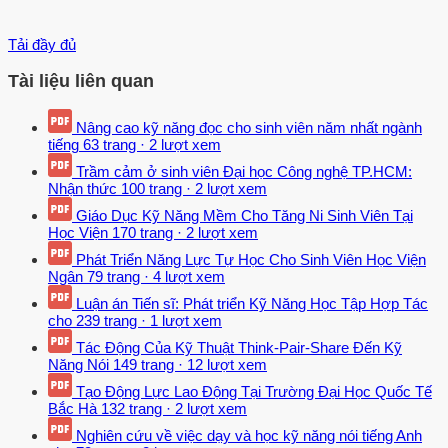
Tải đầy đủ
Tài liệu liên quan
Nâng cao kỹ năng đọc cho sinh viên năm nhất ngành
tiếng
63 trang
·
2 lượt xem
Trầm cảm ở sinh viên Đại học Công nghệ TP.HCM:
Nhận thức
100 trang
·
2 lượt xem
Giáo Dục Kỹ Năng Mềm Cho Tăng Ni Sinh Viên Tại
Học Viện
170 trang
·
2 lượt xem
Phát Triển Năng Lực Tự Học Cho Sinh Viên Học Viện
Ngân
79 trang
·
4 lượt xem
Luận án Tiến sĩ: Phát triển Kỹ Năng Học Tập Hợp Tác
cho
239 trang
·
1 lượt xem
Tác Động Của Kỹ Thuật Think-Pair-Share Đến Kỹ
Năng Nói
149 trang
·
12 lượt xem
Tạo Động Lực Lao Động Tại Trường Đại Học Quốc Tế
Bắc Hà
132 trang
·
2 lượt xem
Nghiên cứu về việc dạy và học kỹ năng nói tiếng Anh