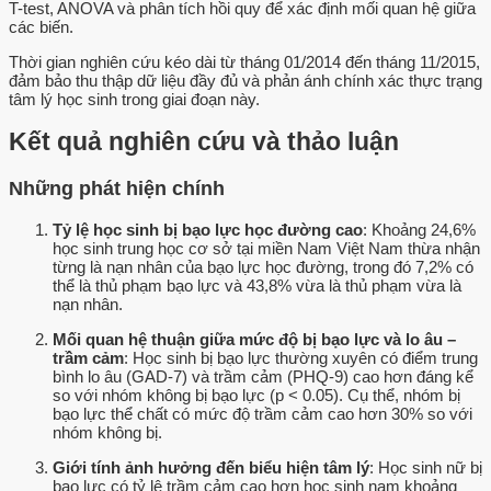
T-test, ANOVA và phân tích hồi quy để xác định mối quan hệ giữa
các biến.
Thời gian nghiên cứu kéo dài từ tháng 01/2014 đến tháng 11/2015,
đảm bảo thu thập dữ liệu đầy đủ và phản ánh chính xác thực trạng
tâm lý học sinh trong giai đoạn này.
Kết quả nghiên cứu và thảo luận
Những phát hiện chính
Tỷ lệ học sinh bị bạo lực học đường cao
: Khoảng 24,6%
học sinh trung học cơ sở tại miền Nam Việt Nam thừa nhận
từng là nạn nhân của bạo lực học đường, trong đó 7,2% có
thể là thủ phạm bạo lực và 43,8% vừa là thủ phạm vừa là
nạn nhân.
Mối quan hệ thuận giữa mức độ bị bạo lực và lo âu –
trầm cảm
: Học sinh bị bạo lực thường xuyên có điểm trung
bình lo âu (GAD-7) và trầm cảm (PHQ-9) cao hơn đáng kể
so với nhóm không bị bạo lực (p < 0.05). Cụ thể, nhóm bị
bạo lực thể chất có mức độ trầm cảm cao hơn 30% so với
nhóm không bị.
Giới tính ảnh hưởng đến biểu hiện tâm lý
: Học sinh nữ bị
bạo lực có tỷ lệ trầm cảm cao hơn học sinh nam khoảng