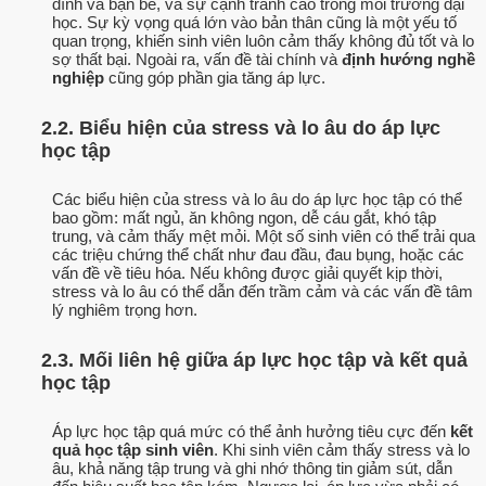
đình và bạn bè, và sự cạnh tranh cao trong môi trường đại
học. Sự kỳ vọng quá lớn vào bản thân cũng là một yếu tố
quan trọng, khiến sinh viên luôn cảm thấy không đủ tốt và lo
sợ thất bại. Ngoài ra, vấn đề tài chính và
định hướng nghề
nghiệp
cũng góp phần gia tăng áp lực.
2.2. Biểu hiện của stress và lo âu do áp lực
học tập
Các biểu hiện của stress và lo âu do áp lực học tập có thể
bao gồm: mất ngủ, ăn không ngon, dễ cáu gắt, khó tập
trung, và cảm thấy mệt mỏi. Một số sinh viên có thể trải qua
các triệu chứng thể chất như đau đầu, đau bụng, hoặc các
vấn đề về tiêu hóa. Nếu không được giải quyết kịp thời,
stress và lo âu có thể dẫn đến trầm cảm và các vấn đề tâm
lý nghiêm trọng hơn.
2.3. Mối liên hệ giữa áp lực học tập và kết quả
học tập
Áp lực học tập quá mức có thể ảnh hưởng tiêu cực đến
kết
quả học tập sinh viên
. Khi sinh viên cảm thấy stress và lo
âu, khả năng tập trung và ghi nhớ thông tin giảm sút, dẫn