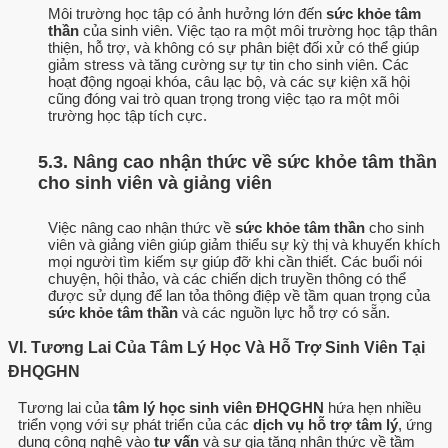
Môi trường học tập có ảnh hưởng lớn đến
sức khỏe tâm
thần
của sinh viên. Việc tạo ra một môi trường học tập thân
thiện, hỗ trợ, và không có sự phân biệt đối xử có thể giúp
giảm stress và tăng cường sự tự tin cho sinh viên. Các
hoạt động ngoại khóa, câu lạc bộ, và các sự kiện xã hội
cũng đóng vai trò quan trọng trong việc tạo ra một môi
trường học tập tích cực.
5.3. Nâng cao nhận thức về sức khỏe tâm thần
cho sinh viên và giảng viên
Việc nâng cao nhận thức về
sức khỏe tâm thần
cho sinh
viên và giảng viên giúp giảm thiểu sự kỳ thị và khuyến khích
mọi người tìm kiếm sự giúp đỡ khi cần thiết. Các buổi nói
chuyện, hội thảo, và các chiến dịch truyền thông có thể
được sử dụng để lan tỏa thông điệp về tầm quan trọng của
sức khỏe tâm thần
và các nguồn lực hỗ trợ có sẵn.
VI. Tương Lai Của Tâm Lý Học Và Hỗ Trợ Sinh Viên Tại
ĐHQGHN
Tương lai của
tâm lý học sinh viên ĐHQGHN
hứa hẹn nhiều
triển vọng với sự phát triển của các
dịch vụ hỗ trợ tâm lý
, ứng
dụng công nghệ vào
tư vấn
và sự gia tăng nhận thức về tầm