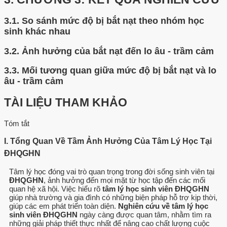
3.1.
So sánh mức độ bị bắt nạt theo nhóm học
sinh khác nhau
3.2.
Ảnh hưởng của bắt nạt đến lo âu - trầm cảm
3.3.
Mối tương quan giữa mức độ bị bắt nạt và lo
âu - trầm cảm
TÀI LIỆU THAM KHẢO
Tóm tắt
I. Tổng Quan Về Tầm Ảnh Hưởng Của Tâm Lý Học Tại
ĐHQGHN
Tâm lý học đóng vai trò quan trọng trong đời sống sinh viên tại
ĐHQGHN
, ảnh hưởng đến mọi mặt từ học tập đến các mối
quan hệ xã hội. Việc hiểu rõ
tâm lý học sinh viên ĐHQGHN
giúp nhà trường và gia đình có những biện pháp hỗ trợ kịp thời,
giúp các em phát triển toàn diện.
Nghiên cứu về tâm lý học
sinh viên ĐHQGHN
ngày càng được quan tâm, nhằm tìm ra
những giải pháp thiết thực nhất để nâng cao chất lượng cuộc