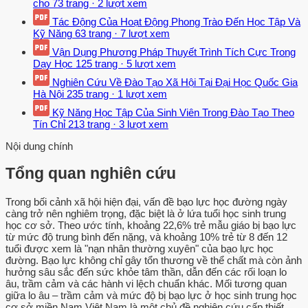
cho
73 trang
·
2 lượt xem
Tác Động Của Hoạt Động Phong Trào Đến Học Tập Và
Kỹ Năng
63 trang
·
7 lượt xem
Vận Dụng Phương Pháp Thuyết Trình Tích Cực Trong
Dạy Học
125 trang
·
5 lượt xem
Nghiên Cứu Về Đào Tạo Xã Hội Tại Đại Học Quốc Gia
Hà Nội
235 trang
·
1 lượt xem
Kỹ Năng Học Tập Của Sinh Viên Trong Đào Tạo Theo
Tín Chỉ
213 trang
·
3 lượt xem
Nội dung chính
Tổng quan nghiên cứu
Trong bối cảnh xã hội hiện đại, vấn đề bạo lực học đường ngày
càng trở nên nghiêm trọng, đặc biệt là ở lứa tuổi học sinh trung
học cơ sở. Theo ước tính, khoảng 22,6% trẻ mẫu giáo bị bạo lực
từ mức độ trung bình đến nặng, và khoảng 10% trẻ từ 8 đến 12
tuổi được xem là "nạn nhân thường xuyên" của bạo lực học
đường. Bạo lực không chỉ gây tổn thương về thể chất mà còn ảnh
hưởng sâu sắc đến sức khỏe tâm thần, dẫn đến các rối loạn lo
âu, trầm cảm và các hành vi lệch chuẩn khác. Mối tương quan
giữa lo âu – trầm cảm và mức độ bị bạo lực ở học sinh trung học
cơ sở miền Nam Việt Nam là một chủ đề nghiên cứu cấp thiết