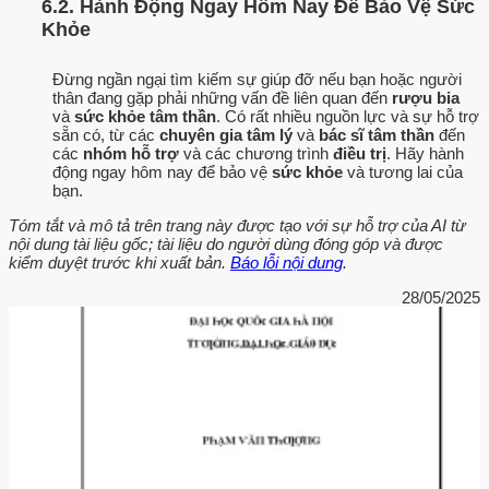
6.2. Hành Động Ngay Hôm Nay Để Bảo Vệ Sức
Khỏe
Đừng ngần ngại tìm kiếm sự giúp đỡ nếu bạn hoặc người
thân đang gặp phải những vấn đề liên quan đến
rượu bia
và
sức khỏe tâm thần
. Có rất nhiều nguồn lực và sự hỗ trợ
sẵn có, từ các
chuyên gia tâm lý
và
bác sĩ tâm thần
đến
các
nhóm hỗ trợ
và các chương trình
điều trị
. Hãy hành
động ngay hôm nay để bảo vệ
sức khỏe
và tương lai của
bạn.
Tóm tắt và mô tả trên trang này được tạo với sự hỗ trợ của AI từ
nội dung tài liệu gốc; tài liệu do người dùng đóng góp và được
kiểm duyệt trước khi xuất bản.
Báo lỗi nội dung
.
28/05/2025