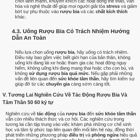
chơi lành mạnh, khuyến khích các hoạt động thể thao, văn
hóa và nghệ thuật để giúp mọi người giải tỏa
stress
và giảm
bớt sự phụ thuộc vào
rượu bia
và các
chất kích thích
khác.
4.3. Uống Rượu Bia Có Trách Nhiệm Hướng
Dẫn An Toàn
Nếu lựa chọn uống
rượu bia
, hãy uống có trách nhiệm.
Điều này bao gồm việc biết giới hạn của bản thân, không
uống khi đang lái xe hoặc tham gia các hoạt động nguy
hiểm, không uống khi đang mang thai hoặc cho con bú, và
không
sử dụng rượu bia quá mức
. Nếu gặp phải những
vấn đề liên quan đến
sức khỏe tâm thần
, hãy tìm kiếm sự
giúp đỡ từ các
chuyên gia
càng sớm càng tốt.
V. Tương Lai Nghiên Cứu Về Tác Động Rượu Bia Và
Tâm Thần 50 60 ký tự
Nghiên cứu về
tác động
của
rượu bia
đến
sức khỏe tâm thần
vẫn còn nhiều thách thức và cơ hội. Các nghiên cứu trong
tương lai cần tập trung vào việc khám phá những cơ chế sinh
học và tâm lý phức tạp liên quan đến mối liên hệ này, đồng thời
phát triển những phương pháp
điều trị
và
phòng ngừa
hiệu quả