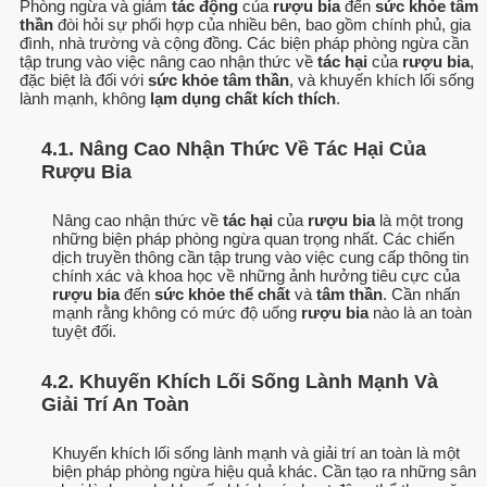
Phòng ngừa và giảm
tác động
của
rượu bia
đến
sức khỏe tâm
thần
đòi hỏi sự phối hợp của nhiều bên, bao gồm chính phủ, gia
đình, nhà trường và cộng đồng. Các biện pháp phòng ngừa cần
tập trung vào việc nâng cao nhận thức về
tác hại
của
rượu bia
,
đặc biệt là đối với
sức khỏe tâm thần
, và khuyến khích lối sống
lành mạnh, không
lạm dụng chất kích thích
.
4.1. Nâng Cao Nhận Thức Về Tác Hại Của
Rượu Bia
Nâng cao nhận thức về
tác hại
của
rượu bia
là một trong
những biện pháp phòng ngừa quan trọng nhất. Các chiến
dịch truyền thông cần tập trung vào việc cung cấp thông tin
chính xác và khoa học về những ảnh hưởng tiêu cực của
rượu bia
đến
sức khỏe thể chất
và
tâm thần
. Cần nhấn
mạnh rằng không có mức độ uống
rượu bia
nào là an toàn
tuyệt đối.
4.2. Khuyến Khích Lối Sống Lành Mạnh Và
Giải Trí An Toàn
Khuyến khích lối sống lành mạnh và giải trí an toàn là một
biện pháp phòng ngừa hiệu quả khác. Cần tạo ra những sân