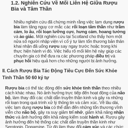
1.2. Nghiên Cứu Về Mối Liên Hệ Giữa Rượu
Bia và Tâm Thần
Nhiều nghiên cứu đã chứng minh rằng việc lạm dụng
rượu
bia
làm tăng nguy cơ mắc các
rối loạn tâm thần
như
trầm
cảm
,
lo âu
,
rối loạn lưỡng cực
,
hưng cảm
,
hoang tưởng
và
ảo giác
. Một nghiên cứu tại Scotland cho thấy hơn một
nửa số người nhập viện vì cố ý tự làm tổn thương bản thân
khai nhận đã uống
rượu
say ngay trước hoặc trong khi
thực hiện hành vi đó. Việc hiểu rõ mối liên hệ này giúp các
chuyên gia có thể đưa ra các phương pháp
điều trị
và
phục hồi
hiệu quả hơn cho những người bị ảnh hưởng.
II. Cách Rượu Bia Tác Động Tiêu Cực Đến Sức Khỏe
Tinh Thần 50 60 ký tự
Rượu bia
có thể tác động đến
sức khỏe tinh thần
theo nhiều
cách khác nhau. Nó ảnh hưởng trực tiếp đến hoạt động của
não
bộ
, làm thay đổi các chất dẫn truyền thần kinh và gây ra những
rối loạn trong quá trình xử lý thông tin và cảm xúc. Về lâu dài,
việc lạm dụng
rượu bia
có thể dẫn đến những tổn thương vĩnh
viễn cho
não bộ
, gây ra suy giảm
trí nhớ
, giảm khả năng
nhận
thức
và ảnh hưởng đến khả năng kiểm soát
hành vi
. Rượu gây
ảnh hưởng đến hệ thống các chất dẫn truyền thần kinh như
Serotonin, Dopamine. Từ đó làm thay đổi
cảm xúc
và các chức