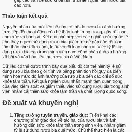
gặp các vấn đề sức khỏe tâm thần liên quan đến rượu bia
cao hơn.
Thảo luận kết quả
Nguyên nhân của mối liên hệ này có thể do rượu bia ảnh hưởng
trực tiếp đến hoạt động của hệ thần kinh trung ương, gây rối loạn
cảm xúc và hành vi. Kết quả phù hợp với các nghiên cứu quốc tế
cho thấy người sử dụng rượu bia quá mức dễ gặp các rối loạn
tâm thần như trầm cảm, lo âu và rối loạn hành vi. Việc tỷ lệ sử
dụng rượu bia cao trong sinh viên nam cũng phản ánh xu hướng
xã hội và văn hóa tiêu thụ rượu bia ở Việt Nam.
Dữ liệu có thể được trình bày qua biểu đồ cột thể hiện tỷ lệ sử
dụng rượu bia theo giới tính và bảng phân tích hồi quy đa biến
minh họa mức độ ảnh hưởng của rượu bia đến các chỉ số sức
khỏe tâm thần. Kết quả nghiên cứu nhấn mạnh tầm quan trọng
của việc kiểm soát và giảm thiểu việc sử dụng rượu bia trong sinh
viên nhằm cải thiện sức khỏe tâm thần và chất lượng cuộc sống.
Đề xuất và khuyến nghị
Tăng cường tuyên truyền, giáo dục:
Triển khai các
chương trình giáo dục về tác hại của rượu bia và ảnh
hưởng đến sức khỏe tâm thần trong sinh viên, nhằm giảm
tỷ lệ sử dụng rượu bia quá mức. Chủ thể thực hiện là các