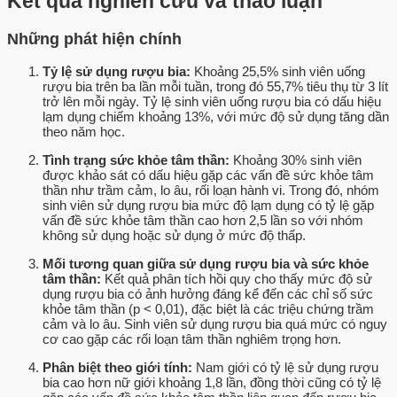
Kết quả nghiên cứu và thảo luận
Những phát hiện chính
Tỷ lệ sử dụng rượu bia:
Khoảng 25,5% sinh viên uống
rượu bia trên ba lần mỗi tuần, trong đó 55,7% tiêu thụ từ 3 lít
trở lên mỗi ngày. Tỷ lệ sinh viên uống rượu bia có dấu hiệu
lạm dụng chiếm khoảng 13%, với mức độ sử dụng tăng dần
theo năm học.
Tình trạng sức khỏe tâm thần:
Khoảng 30% sinh viên
được khảo sát có dấu hiệu gặp các vấn đề sức khỏe tâm
thần như trầm cảm, lo âu, rối loạn hành vi. Trong đó, nhóm
sinh viên sử dụng rượu bia mức độ lạm dụng có tỷ lệ gặp
vấn đề sức khỏe tâm thần cao hơn 2,5 lần so với nhóm
không sử dụng hoặc sử dụng ở mức độ thấp.
Mối tương quan giữa sử dụng rượu bia và sức khỏe
tâm thần:
Kết quả phân tích hồi quy cho thấy mức độ sử
dụng rượu bia có ảnh hưởng đáng kể đến các chỉ số sức
khỏe tâm thần (p < 0,01), đặc biệt là các triệu chứng trầm
cảm và lo âu. Sinh viên sử dụng rượu bia quá mức có nguy
cơ cao gặp các rối loạn tâm thần nghiêm trọng hơn.
Phân biệt theo giới tính:
Nam giới có tỷ lệ sử dụng rượu
bia cao hơn nữ giới khoảng 1,8 lần, đồng thời cũng có tỷ lệ