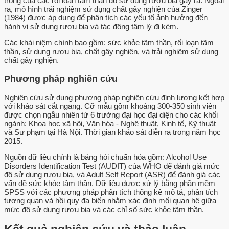
trọng của các rối loạn tâm thần do sử dụng rượu bia gây ra. Ngoài
ra, mô hình trải nghiệm sử dụng chất gây nghiện của Zinger
(1984) được áp dụng để phân tích các yếu tố ảnh hưởng đến
hành vi sử dụng rượu bia và tác động tâm lý đi kèm.
Các khái niệm chính bao gồm: sức khỏe tâm thần, rối loạn tâm
thần, sử dụng rượu bia, chất gây nghiện, và trải nghiệm sử dụng
chất gây nghiện.
Phương pháp nghiên cứu
Nghiên cứu sử dụng phương pháp nghiên cứu định lượng kết hợp
với khảo sát cắt ngang. Cỡ mẫu gồm khoảng 300-350 sinh viên
được chọn ngẫu nhiên từ 6 trường đại học đại diện cho các khối
ngành: Khoa học xã hội, Văn hóa - Nghệ thuật, Kinh tế, Kỹ thuật
và Sư phạm tại Hà Nội. Thời gian khảo sát diễn ra trong năm học
2015.
Nguồn dữ liệu chính là bảng hỏi chuẩn hóa gồm: Alcohol Use
Disorders Identification Test (AUDIT) của WHO để đánh giá mức
độ sử dụng rượu bia, và Adult Self Report (ASR) để đánh giá các
vấn đề sức khỏe tâm thần. Dữ liệu được xử lý bằng phần mềm
SPSS với các phương pháp phân tích thống kê mô tả, phân tích
tương quan và hồi quy đa biến nhằm xác định mối quan hệ giữa
mức độ sử dụng rượu bia và các chỉ số sức khỏe tâm thần.