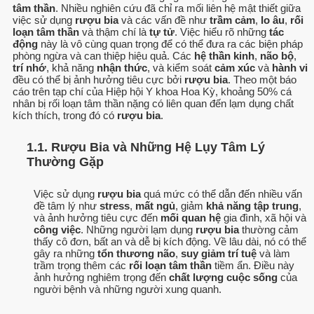
tâm thần
. Nhiều nghiên cứu đã chỉ ra mối liên hệ mật thiết giữa
việc sử dụng
rượu bia
và các vấn đề như
trầm cảm
,
lo âu
,
rối
loạn tâm thần
và thậm chí là
tự tử
. Việc hiểu rõ những
tác
động
này là vô cùng quan trọng để có thể đưa ra các biện pháp
phòng ngừa và can thiệp hiệu quả. Các
hệ thần kinh
,
não bộ
,
trí nhớ
, khả năng
nhận thức
, và kiểm soát
cảm xúc
và
hành vi
đều có thể bị ảnh hưởng tiêu cực bởi
rượu bia
. Theo một báo
cáo trên tạp chí của Hiệp hội Y khoa Hoa Kỳ, khoảng 50% cá
nhân bị rối loạn tâm thần nặng có liên quan đến lạm dụng chất
kích thích, trong đó có
rượu bia
.
1.1. Rượu Bia và Những Hệ Lụy Tâm Lý
Thường Gặp
Việc sử dụng
rượu bia
quá mức có thể dẫn đến nhiều vấn
đề tâm lý như
stress
,
mất ngủ
, giảm
khả năng tập trung
,
và ảnh hưởng tiêu cực đến
mối quan hệ
gia đình, xã hội và
công việc
. Những người lạm dụng
rượu bia
thường cảm
thấy cô đơn, bất an và dễ bị kích động. Về lâu dài, nó có thể
gây ra những
tổn thương não
,
suy giảm trí tuệ
và làm
trầm trọng thêm các
rối loạn tâm thần
tiềm ẩn. Điều này
ảnh hưởng nghiêm trọng đến
chất lượng cuộc sống
của
người bệnh và những người xung quanh.