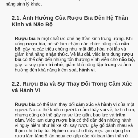
năng sinh lý khác.
2.1. Ảnh Hưởng Của Rượu Bia Đến Hệ Thần
Kinh và Não Bộ
Rượu bia
là một chất ức chế hệ thần kinh trung ương. Khi
uống
rượu bia
, nó sẽ làm chậm các chức năng của
não
bộ
, gây ra các triệu chứng như mất điều hòa, nói lắp và
giảm khả năng
nhận thức
. Về lâu dài, việc lạm dụng
rượu
bia
có thể dẫn đến những tổn thương vĩnh viễn cho
não bộ
,
gây ra suy giảm
trí nhớ
, giảm khả năng
tập trung
và ảnh
hưởng đến khả năng kiểm soát
hành vi
.
2.2. Rượu Bia và Sự Thay Đổi Trong Cảm Xúc
và Hành Vi
Rượu bia
có thể làm thay đổi
cảm xúc
và
hành vi
của một
người. Nó có thể khiến người ta cảm thấy vui vẻ, tự tin hơn,
nhưng cũng có thể gây ra sự tức giận, bạo lực và
trầm
cảm
. Việc lạm dụng
rượu bia
có thể dẫn đến những hành
vi nguy hiểm như lái xe khi say rượu, gây gổ đánh nhau và
thậm chí là
tự tử
. Nghiên cứu cho thấy việc lạm dụng bia
rượu làm tăng 8 lần nguy cơ gặp các rối loạn tâm thần ở