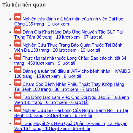
Tài liệu liên quan
Nghiên cứu đánh giá bản thân của sinh viên Đại học
Công
135 trang
·
1 lượt xem
Đánh Giá Khả Năng Đáp Ứng Nguyên Tắc GLP Tại
Trung Tâm
86 trang
·
18 lượt xem
·
67 lượt tải
Nghiên Cứu Thực Trạng Bảo Quản Thuốc Tại Bệnh
Viện Đa
133 trang
·
20 lượt xem
·
10 lượt tải
Thực tập tại nhà thuốc Long Châu: Báo cáo chi tiết
64
trang
·
459 lượt xem
·
9 lượt tải
Đánh giá tuân thủ điều trị ARV cho bệnh nhân HIV/AIDS
100 trang
·
15 lượt xem
·
8 lượt tải
Chăm Sóc Bệnh Nhân Phẫu Thuật Thay Khớp Háng
Tại Bệnh
109 trang
·
36 lượt xem
·
7 lượt tải
Tạo Động Lực Làm Việc Cho Đội Ngũ Bác Sĩ Tại Bệnh
Viện
131 trang
·
6 lượt xem
·
6 lượt tải
Nghiên Cứu Sự Hài Lòng Của Người Bệnh Nội Trú Tại
Bệnh
115 trang
·
23 lượt xem
·
6 lượt tải
Tăng Huyết Áp: Hiệu Quả Quản Lý Điều Trị Tại Huyện
Văn
167 trang
·
10 lượt xem
·
6 lượt tải