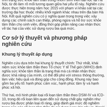
Nội, từ đó làm rõ mối tương quan giữa hai yếu tố này. Nghiên cứu
được thực hiện trong năm học 2015 với phạm vi khảo sát tại các
trường đại học thuộc nhiều khối ngành khác nhau trên địa bàn Hà
Nội. Kết quả nghiên cứu có ý nghĩa quan trọng trong việc xây
dựng các chính sách can thiệp, phòng ngừa và hỗ trợ sức khỏe
tâm thần cho sinh viên, đồng thời góp phần nâng cao nhận thức
về tác hại của việc sử dụng rượu bia quá mức.
Cơ sở lý thuyết và phương pháp
nghiên cứu
Khung lý thuyết áp dụng
Nghiên cứu dựa trên hai khung lý thuyết chính: Thứ nhất, khái
niệm sức khỏe tâm thần theo Tổ chức Y tế Thế giới (WHO) định
nghĩa sức khỏe tâm thần là trạng thái mà cá nhân nhận thức
được khả năng của mình, có thể đối phó với stress thông thường,
làm việc hiệu quả và đóng góp cho cộng đồng. Khung này bao
gồm ba yếu tố: hạnh phúc cảm xúc, hạnh phúc tâm lý và hạnh
phúc xã hội.
Thứ hai, mô hình phân loại rối loạn tâm thần theo DSM-IV và ICD-
10, trong đó rối loạn liên quan đến sử dụng chất gây nghiện như
rượu bia được phân loại rõ ràng, giúp đánh giá mức độ nghiêm