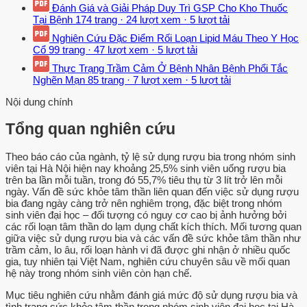
Đánh Giá và Giải Pháp Duy Trì GSP Cho Kho Thuốc
Tại Bệnh
174 trang
·
24 lượt xem
·
5 lượt tải
Nghiên Cứu Đặc Điểm Rối Loạn Lipid Máu Theo Y Học
Cổ
99 trang
·
47 lượt xem
·
5 lượt tải
Thực Trạng Trầm Cảm Ở Bệnh Nhân Bệnh Phổi Tắc
Nghẽn Mạn
85 trang
·
7 lượt xem
·
5 lượt tải
Nội dung chính
Tổng quan nghiên cứu
Theo báo cáo của ngành, tỷ lệ sử dụng rượu bia trong nhóm sinh
viên tại Hà Nội hiện nay khoảng 25,5% sinh viên uống rượu bia
trên ba lần mỗi tuần, trong đó 55,7% tiêu thụ từ 3 lít trở lên mỗi
ngày. Vấn đề sức khỏe tâm thần liên quan đến việc sử dụng rượu
bia đang ngày càng trở nên nghiêm trọng, đặc biệt trong nhóm
sinh viên đại học – đối tượng có nguy cơ cao bị ảnh hưởng bởi
các rối loạn tâm thần do lạm dụng chất kích thích. Mối tương quan
giữa việc sử dụng rượu bia và các vấn đề sức khỏe tâm thần như
trầm cảm, lo âu, rối loạn hành vi đã được ghi nhận ở nhiều quốc
gia, tuy nhiên tại Việt Nam, nghiên cứu chuyên sâu về mối quan
hệ này trong nhóm sinh viên còn hạn chế.
Mục tiêu nghiên cứu nhằm đánh giá mức độ sử dụng rượu bia và
tình trạng sức khỏe tâm thần trong nhóm sinh viên đại học tại Hà