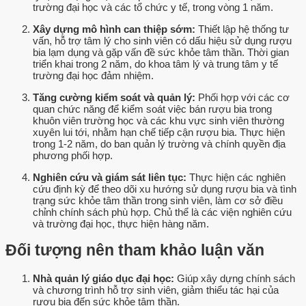
trường đại học và các tổ chức y tế, trong vòng 1 năm.
Xây dựng mô hình can thiệp sớm:
Thiết lập hệ thống tư
vấn, hỗ trợ tâm lý cho sinh viên có dấu hiệu sử dụng rượu
bia lạm dụng và gặp vấn đề sức khỏe tâm thần. Thời gian
triển khai trong 2 năm, do khoa tâm lý và trung tâm y tế
trường đại học đảm nhiệm.
Tăng cường kiểm soát và quản lý:
Phối hợp với các cơ
quan chức năng để kiểm soát việc bán rượu bia trong
khuôn viên trường học và các khu vực sinh viên thường
xuyên lui tới, nhằm hạn chế tiếp cận rượu bia. Thực hiện
trong 1-2 năm, do ban quản lý trường và chính quyền địa
phương phối hợp.
Nghiên cứu và giám sát liên tục:
Thực hiện các nghiên
cứu định kỳ để theo dõi xu hướng sử dụng rượu bia và tình
trạng sức khỏe tâm thần trong sinh viên, làm cơ sở điều
chỉnh chính sách phù hợp. Chủ thể là các viện nghiên cứu
và trường đại học, thực hiện hàng năm.
Đối tượng nên tham khảo luận văn
Nhà quản lý giáo dục đại học:
Giúp xây dựng chính sách
và chương trình hỗ trợ sinh viên, giảm thiểu tác hại của
rượu bia đến sức khỏe tâm thần.