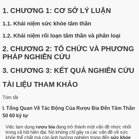
1.
CHƯƠNG 1: CƠ SỞ LÝ LUẬN
1.1.
Khái niệm sức khỏe tâm thần
1.2.
Khái niệm rối loạn tâm thần và phân loại
2.
CHƯƠNG 2: TỔ CHỨC VÀ PHƯƠNG
PHÁP NGHIÊN CỨU
3.
CHƯƠNG 3: KẾT QUẢ NGHIÊN CỨU
TÀI LIỆU THAM KHẢO
Tóm tắt
I. Tổng Quan Về Tác Động Của Rượu Bia Đến Tâm Thần
50 60 ký tự
Việc lạm dụng
rượu bia
đang trở thành một vấn đề nhức nhối
trong xã hội hiện đại. Nó không chỉ gây ra các vấn đề về sức
khỏe thể chất mà còn ảnh hưởng nghiêm trọng đến
sức khỏe