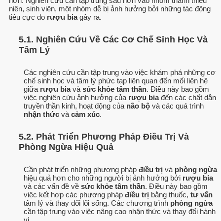
hơn. Nghiên cứu cần tập trung sâu hơn vào nhóm thanh thiếu
niên, sinh viên, một nhóm dễ bị ảnh hưởng bởi những tác động
tiêu cực do
rượu bia
gây ra.
5.1. Nghiên Cứu Về Các Cơ Chế Sinh Học Và
Tâm Lý
Các nghiên cứu cần tập trung vào việc khám phá những cơ
chế sinh học và tâm lý phức tạp liên quan đến mối liên hệ
giữa
rượu bia
và
sức khỏe tâm thần
. Điều này bao gồm
việc nghiên cứu ảnh hưởng của
rượu bia
đến các chất dẫn
truyền thần kinh, hoạt động của
não bộ
và các quá trình
nhận thức
và
cảm xúc
.
5.2. Phát Triển Phương Pháp Điều Trị Và
Phòng Ngừa Hiệu Quả
Cần phát triển những phương pháp
điều trị
và
phòng ngừa
hiệu quả hơn cho những người bị ảnh hưởng bởi
rượu bia
và các vấn đề về
sức khỏe tâm thần
. Điều này bao gồm
việc kết hợp các phương pháp
điều trị
bằng thuốc,
tư vấn
tâm lý và thay đổi lối sống. Các chương trình
phòng ngừa
cần tập trung vào việc nâng cao nhận thức và thay đổi hành
vi.