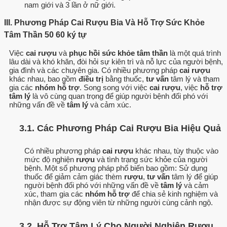
nam giới và 3 lần ở nữ giới.
III. Phương Pháp Cai Rượu Bia Và Hỗ Trợ Sức Khỏe
Tâm Thần 50 60 ký tự
Việc
cai rượu
và
phục hồi
sức khỏe tâm thần
là một quá trình
lâu dài và khó khăn, đòi hỏi sự kiên trì và nỗ lực của người bệnh,
gia đình và các chuyên gia. Có nhiều phương pháp
cai rượu
khác nhau, bao gồm
điều trị
bằng thuốc,
tư vấn
tâm lý và tham
gia các
nhóm hỗ trợ
. Song song với việc
cai rượu
, việc
hỗ trợ
tâm lý
là vô cùng quan trọng để giúp người bệnh đối phó với
những vấn đề về
tâm lý
và cảm xúc.
3.1. Các Phương Pháp Cai Rượu Bia Hiệu Quả
Có nhiều phương pháp
cai rượu
khác nhau, tùy thuộc vào
mức độ nghiện
rượu
và tình trạng sức khỏe của người
bệnh. Một số phương pháp phổ biến bao gồm: Sử dụng
thuốc để giảm cảm giác thèm
rượu
,
tư vấn
tâm lý để giúp
người bệnh đối phó với những vấn đề về
tâm lý
và cảm
xúc, tham gia các
nhóm hỗ trợ
để chia sẻ kinh nghiệm và
nhận được sự động viên từ những người cùng cảnh ngộ.
3.2. Hỗ Trợ Tâm Lý Cho Người Nghiện Rượu