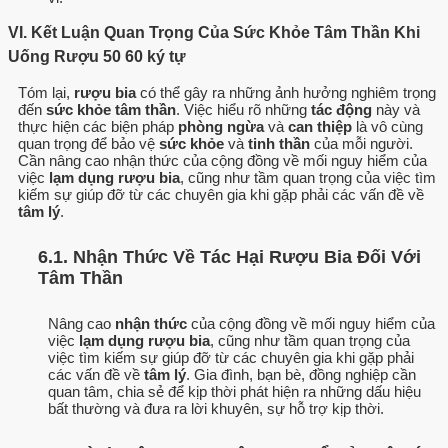
VI. Kết Luận Quan Trọng Của Sức Khỏe Tâm Thần Khi
Uống Rượu 50 60 ký tự
Tóm lại,
rượu bia
có thể gây ra những ảnh hưởng nghiêm trọng
đến
sức khỏe tâm thần
. Việc hiểu rõ những
tác động
này và
thực hiện các biện pháp
phòng ngừa
và
can thiệp
là vô cùng
quan trọng để bảo vệ
sức khỏe
và
tinh thần
của mỗi người.
Cần nâng cao nhận thức của cộng đồng về mối nguy hiểm của
việc
lạm dụng rượu bia
, cũng như tầm quan trọng của việc tìm
kiếm sự giúp đỡ từ các chuyên gia khi gặp phải các vấn đề về
tâm lý
.
6.1. Nhận Thức Về Tác Hại Rượu Bia Đối Với
Tâm Thần
Nâng cao
nhận thức
của cộng đồng về mối nguy hiểm của
việc
lạm dụng rượu bia
, cũng như tầm quan trọng của
việc tìm kiếm sự giúp đỡ từ các chuyên gia khi gặp phải
các vấn đề về
tâm lý
. Gia đình, bạn bè, đồng nghiệp cần
quan tâm, chia sẻ để kịp thời phát hiện ra những dấu hiệu
bất thường và đưa ra lời khuyên, sự hỗ trợ kịp thời.