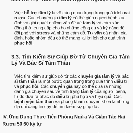
Việc
hỗ trợ tâm lý
là vô cùng quan trọng trong quá trình
cai
rượu
. Các chuyên gia
tâm lý
có thể giúp người bệnh xác
định và giải quyết những vấn đề về
tâm lý
và cảm xúc,
đồng thời cung cấp cho họ những công cụ và kỹ năng để
đối phó với
stress
và những cám dỗ.
Tư vấn
cá nhân, gia
đình, hoặc nhóm đều có thể mang lại lợi ích cho quá trình
phục hồi
.
3.3. Tìm Kiếm Sự Giúp Đỡ Từ Chuyên Gia Tâm
Lý Và Bác Sĩ Tâm Thần
Việc tìm kiếm sự giúp đỡ từ các
chuyên gia tâm lý
và
bác
sĩ tâm thần
là một bước quan trọng trong quá trình
điều trị
và
phục hồi
. Các
chuyên gia
này có thể đưa ra những
đánh giá chuyên sâu về tình trạng
tâm lý
của người bệnh,
từ đó đưa ra phác đồ
điều trị
phù hợp và hiệu quả. Các
bệnh viện tâm thần
và phòng khám chuyên khoa là những
địa chỉ đáng tin cậy để tìm kiếm sự giúp đỡ.
IV. Ứng Dụng Thực Tiễn Phòng Ngừa Và Giảm Tác Hại
Rượu 50 60 ký tự