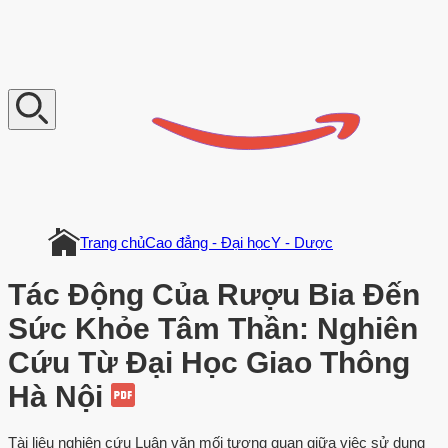
V
n
D
o
c
u
m
e
n
t
Trang chủ
Cao đẳng - Đại học
Y - Dược
Tác Động Của Rượu Bia Đến
Sức Khỏe Tâm Thần: Nghiên
Cứu Từ Đại Học Giao Thông
Hà Nội
Tài liệu nghiên cứu Luận văn mối tương quan giữa việc sử dụng